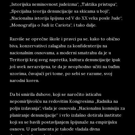
„Istorijska neminovnost judeizma“, „Taktika pristupa“,
„Specijalna teorija denuncijacije sa skicama u boji“,
„Nacionalna istorija špijuna od V do XX veka posle Jude“,
„Monografija o Judi iz Cariota“, i tako dalje.
Razviše se oprečne škole i pravci pa se, kako to obično
biva, konzervativci zalagahu za konfidenteriju na
nacionalnim osnovama, a moderni smatrahu da je u
Teritoriji kraj sveg napretka, kultura denuncijacije ipak
još uvek nerazvijena, te da je neophodno učiti na tuđim
uzorima, čuvajući pri tome, po sebi se razume, svoj
narodni koren.
Da bi smirila duhove, koji se naročito isticahu
nepomirljivošću na redovitim Kongresima „Radnika na
polju izdavanja“, vlada je osnovala „Nacionalnu komisiju za
planiranje denuncijacije“ i vrlo izdašno dotirala institute
koji su se bavili postavljanjem špijunaže na empirijsku
osnovu. U parlamentu je takođe vladala divna