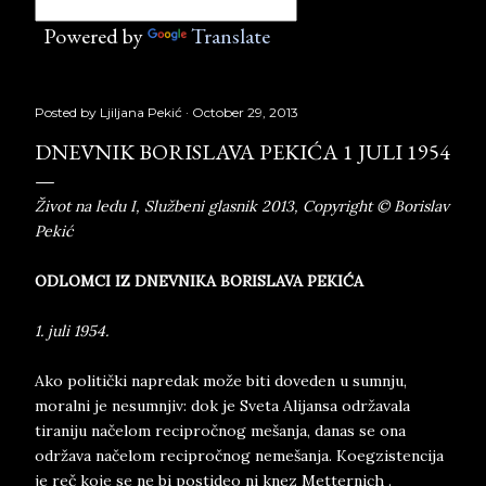
Powered by
Translate
Posted by
Ljiljana Pekić
October 29, 2013
DNEVNIK BORISLAVA PEKIĆA 1 JULI 1954
Život na ledu I, Službeni glasnik 2013, Copyright © Borislav
Pekić
ODLOMCI IZ DNEVNIKA BORISLAVA PEKIĆA
1. juli 1954.
Ako politički napredak može biti doveden u sumnju,
moralni je nesumnjiv: dok je Sveta Alijansa održavala
tiraniju načelom recipročnog mešanja, danas se ona
održava načelom recipročnog nemešanja. Koegzistencija
je reč koje se ne bi postideo ni knez Metternich .