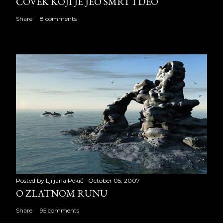
ČOVEK KOJI JE JEO SMRT I DEO
Share
8 comments
Posted by
Ljiljana Pekić
October 05, 2007
O ZLATNOM RUNU
Share
95 comments