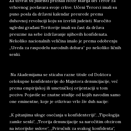
Za uzvrat su judeisti priznali Hoze Marija del Teror za
vrhovnog povlavara svoje crkve. Učeni Terorci imali su
puno posla da državni kalendar preurede prema
duhovnoj revoluciji koju su izvršili judeisti. Naročito
ugledni građani Teritorije imali su čast da država
preuzme na sebe izdržavanje njihovih konfidenata.
Nekoliko nacionalnih veličina imalo je prema odobrenju
„Ureda za raspodelu narodnih dobara“ po nekoliko ličnih
senki.
Na Akademijama se sticahu razne titule od Doktora
celokupne konfidenterije do Majstora denuncijacije, već
prema empirijskoj ili umetničkoj orijentaciji u tom
pozivu. Pojaviše se znatne studije od kojih navodim samo
one eminentne, koje je otkrivao vrlo živ duh nacije:
„K pitanjima uloge osećanja u konfidenteriji“, „Tipologija
zamke senki“, „Teorija denuncijacije sa naročitim obzirom
na istorijske uslove“, „Priručnik za svakog konfidenta“,