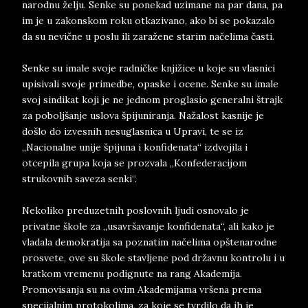
narodnu želju. Senke su ponekad uzimane na par dana, pa
im je u zakonskom roku otkazivano, ako bi se pokazalo
da su nevične u poslu ili zaražene starim načelima časti.
Senke su imale svoje radničke knjižice u koje su vlasnici
upisivali svoje primedbe, opaske i ocene. Senke su imale
svoj sindikat koji je ne jednom proglasio generalni štrajk
za poboljšanje uslova špijuniranja. Nažalost kasnije je
došlo do izvesnih nesuglasnica u Upravi, te se iz
„Nacionalne unije špijuna i konfidenata“ izdvojila i
otcepila grupa koja se prozvala „Konfederacijom
strukovnih saveza senki“.
Nekoliko preduzetnih poslovnih ljudi osnovalo je
privatne škole za „usavršavanje konfidenata“, ali kako je
vladala demokratija sa poznatim načelima opštenarodne
prosvete, ove su škole stavljene pod državnu kontrolu i u
kratkom vremenu podignute na rang Akademija.
Promovisanja su na ovim Akademijama vršena prema
specijalnim protokolima, za koje se tvrdilo da ih je