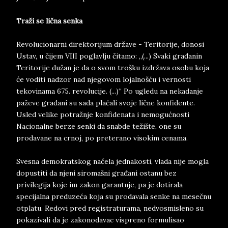
Traži se lična senka
Revolucionarni direktorijum države - Teritorije, donosi
Ustav, u čijem VIII poglavlju čitamo: „(...) Svaki građanin
Teritorije dužan je da o svom trošku izdržava osobu koja
će voditi nadzor nad njegovom lojalnošću i vernosti
tekovinama 675. revolucije. (...)“ Po ugledu na nekadanje
paževe građani su sada plaćali svoje lične konfidente.
Usled velike potražnje konfidenata i nemogućnosti
Nacionalne berze senki da snabde težište, one su
prodavane na crnoj, po preterano visokim cenama.
Svesna demokratskog načela jednakosti, vlada nije mogla
dopustiti da njeni siromašni građani ostanu bez
privilegija koje im zakon garantuje, pa je dotirala
specijalna preduzeća koja su prodavala senke na mesečnu
otplatu. Redovi pred registraturama, nedvosmisleno su
pokazivali da je zakonodavac vispreno formulisao