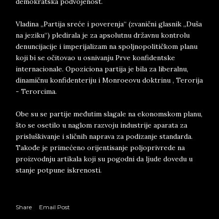
demokratska podvojenost.
Vladina „Partija sreće i poverenja“ (zvanični glasnik „Duša
na jeziku“) pledirala je za apsolutnu državnu kontrolu
denuncijacije i imperijalizam na spoljnopolitičkom planu
koji bi se očitovao u osnivanju Prve konfidentske
internacionale. Opoziciona partija je bila za liberalnu,
dinamičnu konfidenteriju i Monroeovu doktrinu , Terorija
- Terorcima.
Obe su se partije međutim slagale na ekonomskom planu,
što se osetilo u naglom razvoju industrije aparata za
prisluškivanje i sličnih naprava za podizanje standarda.
Takođe je primećeno orijentisanje poljoprivrede na
proizvodnju artikala koji su pogodni da ljude dovedu u
stanje potpune iskrenosti.
Share
Email Post