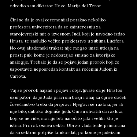
odredio sam diktator Hoze, Marija del Teror.
Čini se da je ovaj ceremonijal potakao nekoliko
profesora univerziteta da se zainteresuju za
starojevrejski mit o izvesnom Judi, koji je navodno izdao
Hrista, te zaslužio večito prokletstvo u zubima Lucifera.
No ovaj akademski traktat nije mogao imati uticaja na
prosti puk, kome je nedostajao smisao za istorijske
analogije. Trebalo je da se pojavi jedan prorok koji će
uspostaviti neposredan kontakt sa rečenim Judom iz
Cariota.
Taj se prorok najzad i pojavi i objavljivaše da je Hristos
uzurpator, da je Juda pravi sin božji i onaj za čiji se doček
čovečanstvo treba da pripravi. Njegovi se razlozi, jer ih
nije bilo, duboko dojmiše ljudi. Oni su shvatili da razlozi,
koji se ne vide, moraju biti naročito jaki i veliki, što je
istina. Prorok osniva sektu. Ubrzo vlada bude primorana
da sa sektom potpiše konkordat, po kome je judeizam