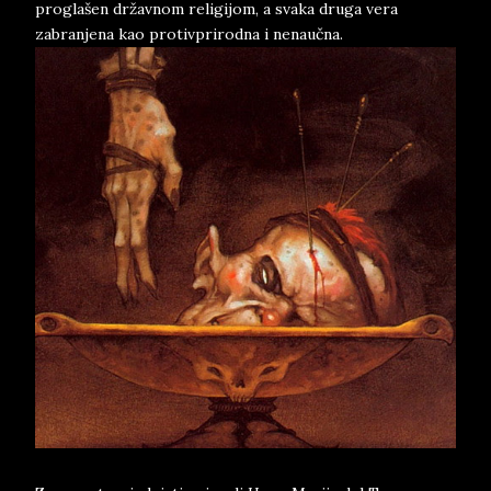
proglašen državnom religijom, a svaka druga vera
zabranjena kao protivprirodna i nenaučna.