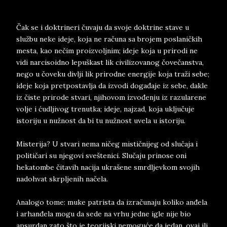
Čak se i doktrineri čuvaju da svoje doktrine stave u
službu neke ideje, koja ne računa sa brojem poslaničkih
mesta, kao nečim proizvoljnim; ideje koja u prirodi ne
vidi narcisoidno lepuškast lik civilizovanog čovečanstva,
nego u čoveku divlji lik prirodne energije koja traži sebe;
ideje koja pretpostavlja da izvodi događaje iz sebe, dakle
iz čiste prirode stvari, njihovom izvođenju iz razularene
volje i ćudljivog trenutka; ideje, najzad, koja uključuje
istoriju u nužnost da bi tu nužnost uvela u istoriju.
Misterija? U stvari nema ničeg mističnijeg od slučaja i
političari su njegovi sveštenici. Slučaju prinose oni
hekatombe čitavih nacija ukrašene smrdljevkom svojih
nadohvat skrpljenih načela.
Analogo tome: muke patrista da izračunaju koliko anđela
i arhanđela mogu da sede na vrhu jedne igle nije bio
apsurdan zato što je teorijski nemoguće da jedan, ovaj ili