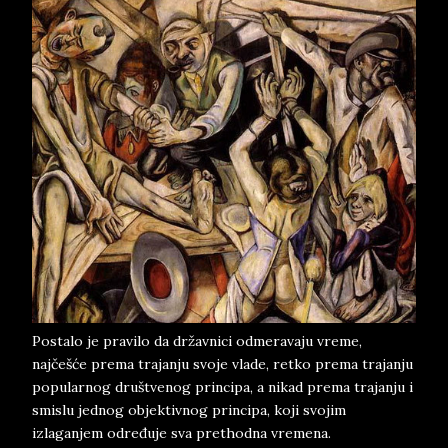
Postalo je pravilo da državnici odmeravaju vreme,
najčešće prema trajanju svoje vlade, retko prema trajanju
popularnog društvenog principa, a nikad prema trajanju i
smislu jednog objektivnog principa, koji svojim
izlaganjem određuje sva prethodna vremena.