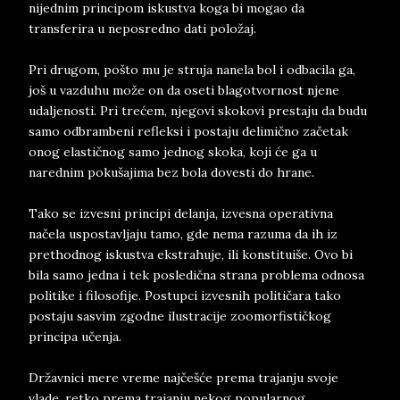
nijednim principom iskustva koga bi mogao da
transferira u neposredno dati položaj.
Pri drugom, pošto mu je struja nanela bol i odbacila ga,
još u vazduhu može on da oseti blagotvornost njene
udaljenosti. Pri trećem, njegovi skokovi prestaju da budu
samo odbrambeni refleksi i postaju delimično začetak
onog elastičnog samo jednog skoka, koji će ga u
narednim pokušajima bez bola dovesti do hrane.
Tako se izvesni principi delanja, izvesna operativna
načela uspostavljaju tamo, gde nema razuma da ih iz
prethodnog iskustva ekstrahuje, ili konstituiše. Ovo bi
bila samo jedna i tek posledična strana problema odnosa
politike i filosofije. Postupci izvesnih političara tako
postaju sasvim zgodne ilustracije zoomorfističkog
principa učenja.
Državnici mere vreme najčešće prema trajanju svoje
vlade, retko prema trajanju nekog popularnog