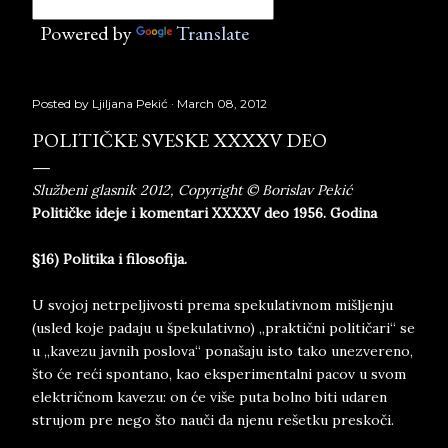
Powered by
Translate
Posted by
Ljiljana Pekić
March 08, 2012
POLITIČKE SVESKE XXXXV DEO
Službeni glasnik 2012, Copyright © Borislav Pekić
Političke ideje i komentari XXXXV deo 1956. Godina
§16) Politika i filosofija.
U svojoj netrpeljivosti prema spekulativnom mišljenju
(usled koje padaju u špekulativno) „praktični političari“ se
u „kavezu javnih poslova“ ponašaju isto tako unezvereno,
što će reći spontano, kao eksperimentalni pacov u svom
električnom kavezu: on će više puta bolno biti udaren
strujom pre nego što nauči da njenu rešetku preskoči.