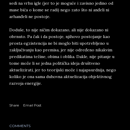
sedi na vrhu igle (jer to je moguće i zavisno jedino od
mase bića o kome se radi) nego zato što ni anđeli ni
arhanđeli ne postoje.
Doduše, to nije ničim dokazano, ali nije dokazano ni
obrnuto. Pa čak i da postoje, njihovo postojanje kao
prosta egzistencija ne bi moglo biti upotrebljeno u
zaključivanju kao premisa, jer nije određeno nikakvim
predikatima težine, obima i oblika. Dakle, nije pitanje u
tome može li se jedna politička ideja društveno
aktuelizirati, jer to teorijski može i najapsurdnija, nego
koliko je ona sama duhovna aktuelizacija objektivnog
razvoja energije.
Share
Email Post
COMMENTS