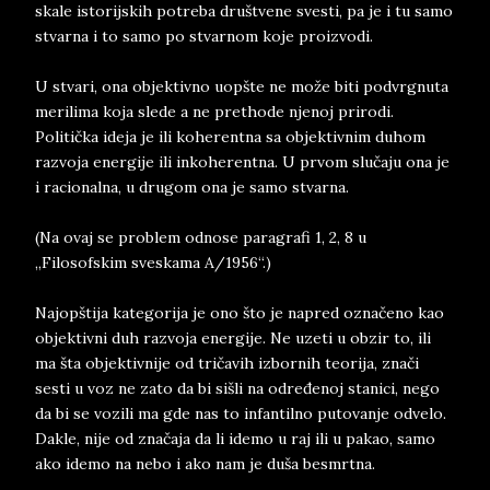
skale istorijskih potreba društvene svesti, pa je i tu samo
stvarna i to samo po stvarnom koje proizvodi.
U stvari, ona objektivno uopšte ne može biti podvrgnuta
merilima koja slede a ne prethode njenoj prirodi.
Politička ideja je ili koherentna sa objektivnim duhom
razvoja energije ili inkoherentna. U prvom slučaju ona je
i racionalna, u drugom ona je samo stvarna.
(Na ovaj se problem odnose paragrafi 1, 2, 8 u
„Filosofskim sveskama A/1956“.)
Najopštija kategorija je ono što je napred označeno kao
objektivni duh razvoja energije. Ne uzeti u obzir to, ili
ma šta objektivnije od tričavih izbornih teorija, znači
sesti u voz ne zato da bi sišli na određenoj stanici, nego
da bi se vozili ma gde nas to infantilno putovanje odvelo.
Dakle, nije od značaja da li idemo u raj ili u pakao, samo
ako idemo na nebo i ako nam je duša besmrtna.