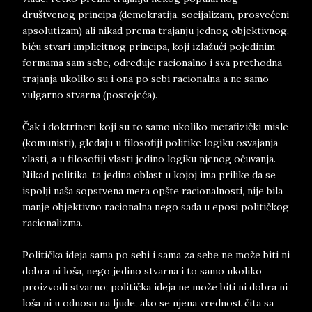
društvenog principa (demokratija, socijalizam, prosvećeni
apsolutizam) ali nikad prema trajanju jednog objektivnog,
biću stvari implicitnog principa, koji izlažući pojedinim
formama sam sebe, određuje racionalno i sva prethodna
trajanja ukoliko su i ona po sebi racionalna a ne samo
vulgarno stvarna (postojeća).
Čak i doktrineri koji su to samo ukoliko metafizički misle
(komunisti), gledaju u filosofiji politike logiku osvajanja
vlasti, a u filosofiji vlasti jedino logiku njenog očuvanja.
Nikad politika, ta jedina oblast u kojoj ima prilike da se
ispolji naša sopstvena mera opšte racionalnosti, nije bila
manje objektivno racionalna nego sada u eposi političkog
racionalizma.
Politička ideja sama po sebi i sama za sebe ne može biti ni
dobra ni loša, nego jedino stvarna i to samo ukoliko
proizvodi stvarno; politička ideja ne može biti ni dobra ni
loša ni u odnosu na ljude, ako se njena vrednost čita sa