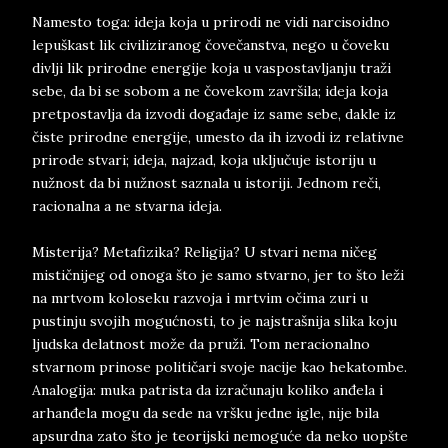
Namesto toga: ideja koja u prirodi ne vidi narcisoidno
lepuškast lik civiliziranog čovečanstva, nego u čoveku
divlji lik prirodne energije koja u vaspostavljanju traži
sebe, da bi se sobom a ne čovekom završila; ideja koja
pretpostavlja da izvodi događaje iz same sebe, dakle iz
čiste prirodne energije, umesto da ih izvodi iz relativne
prirode stvari; ideja, najzad, koja uključuje istoriju u
nužnost da bi nužnost saznala u istoriji. Jednom reči,
racionalna a ne stvarna ideja.
Misterija? Metafizika? Religija? U stvari nema ničeg
mističnijeg od onoga što je samo stvarno, jer to što leži
na mrtvom koloseku razvoja i mrtvim očima zuri u
pustinju svojih mogućnosti, to je najstrašnija slika koju
ljudska delatnost može da pruži. Tom neracionalno
stvarnom prinose političari svoje nacije kao hekatombe.
Analogija: muka patrista da izračunaju koliko anđela i
arhanđela mogu da sede na vršku jedne igle, nije bila
apsurdna zato što je teorijski nemoguće da neko uopšte