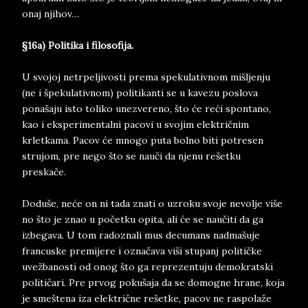
onaj njihov…
§16a) Politika i filosofija.
U svojoj netrpeljivosti prema spekulativnom mišljenju
(ne i špekulativnom) politikanti se u kavezu poslova
ponašaju isto toliko unezvereno, što će reći spontano,
kao i eksperimentalni pacovi u svojim električnim
krletkama. Pacov će mnogo puta bolno biti potresen
strujom, pre nego što se nauči da njenu rešetku
preskače.
Doduše, neće on ni tada znati o uzroku svoje nevolje više
no što je znao u početku opita, ali će se naučiti da ga
izbegava. U tom radoznali mus decumans nadmašuje
francuske premijere i označava viši stupanj političke
uvežbanosti od onog što ga reprezentuju demokratski
političari. Pre prvog pokušaja da se domogne hrane, koja
je smeštena iza električne rešetke, pacov ne raspolaže