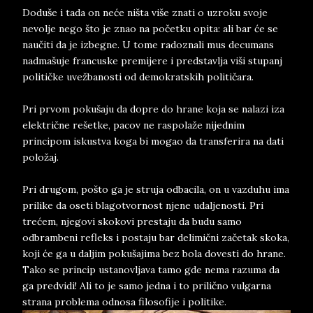
Doduše i tada on neće ništa više znati o uzroku svoje
nevolje nego što je znao na početku opita: ali bar će se
naučiti da je izbegne. U tome radoznali mus decumans
nadmašuje francuske premijere i predstavlja viši stupanj
političke uvežbanosti od demokratskih političara.
Pri prvom pokušaju da dopre do hrane koja se nalazi iza
električne rešetke, pacov ne raspolaže nijednim
principom iskustva koga bi mogao da transferira na dati
položaj.
Pri drugom, pošto ga je struja odbacila, on u vazduhu ima
prilike da oseti blagotvornost njene udaljenosti. Pri
trećem, njegovi skokovi prestaju da budu samo
odbrambeni refleks i postaju bar delimični začetak skoka,
koji će ga u daljim pokušajima bez bola dovesti do hrane.
Tako se princip ustanovljava tamo gde nema razuma da
ga predvidi! Ali to je samo jedna i to prilično vulgarna
strana problema odnosa filosofije i politike.