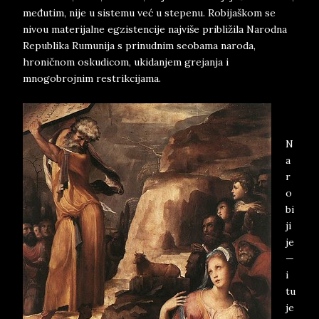
međutim, nije u sistemu već u stepenu. Robijaškom se
nivou materijalne egzistencije najviše približila Narodna
Republika Rumunija s prinudnim seobama naroda,
hroničnom oskudicom, ukidanjem grejanja i
mnogobrojnim restrikcijama.
N
a
r
o
bi
ji
je
—
i
tu
je