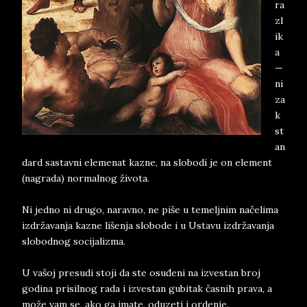
ra
zl
ik
a
—
ni
za
k
st
an
dard sastavni elemenat kazne, na slobodi je on element
(nagrada) normalnog života.
Ni jedno ni drugo, naravno, ne piše u temeljnim načelima
izdržavanja kazne lišenja slobode i u Ustavu izdržavanja
slobodnog socijalizma.
U vašoj presudi stoji da ste osuđeni na izvestan broj
godina prisilnog rada i izvestan gubitak časnih prava, a
može vam se, ako ga imate, oduzeti i ordenje.