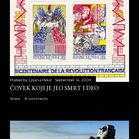
Posted by
Ljiljana Pekić
September 14, 2009
ČOVEK KOJI JE JEO SMRT I DEO
Share
8 comments