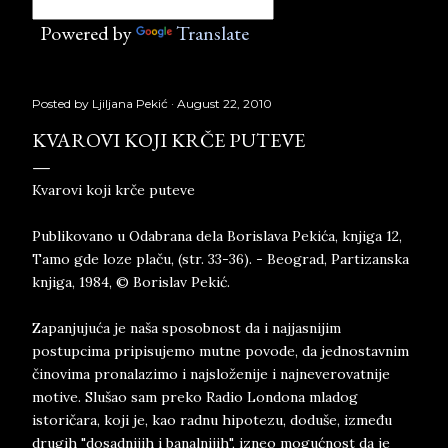
Powered by
Translate
Posted by
Ljiljana Pekić
August 22, 2010
KVAROVI KOJI KRČE PUTEVE
Kvarovi koji krče puteve
Publikovano u Odabrana dela Borislava Pekića, knjiga 12,
Tamo gde loze plaču, (str. 33-36). - Beograd, Partizanska
knjiga, 1984, © Borislav Pekić.
Zapanjujuća je naša sposobnost da i najjasnijim
postupcima pripisujemo mutne povode, da jednostavnim
činovima pronalazimo i najsloženije i najneverovatnije
motive. Slušao sam preko Radio Londona mladog
istoričara, koji je, kao radnu hipotezu, doduše, između
drugih "dosadnijih i banalnijih", izneo mogućnost da je