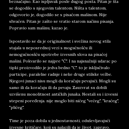
beznačajno. Kao ispljuvak posle dugog posta. Pitan je šta
se dogodilo s njegovim talentom. Ništa s talentom,
odgovorio je, dogodilo se s pisaćom mašinom. Nije
shvaćen. Pitan je zašto se vratio starom načinu pisanja.
Popravio sam mašinu, kazao je.
Ispostavilo se da je originalnost i svežina novog stila
stajala u neposrednoj vezi s mogućnošću ili
nemogućnosšću upotrebe izvesnih slova na pisaćoj
mašini. Pokvarilo se najpre "Ć". I na najsnažniji udarac po
tipki proizvodilo je jedva bedno "C". to je isključivalo
participe, paralelne radnje i neke druge stilske vežbe.
Njegovi junaci nisu mogli da koračaju pevajući. Mogli su
samo ili da koračaju ili da pevaju. Zauzvrat su dobili
uzvišenu monolitnost antičkih junaka. Nestali su i izvesni
stepeni poređenja. nije moglo biti nićeg "većeg", "kraćeg",
"plićeg".
Time je poza dobila u jednostavnosti, oduševljavajući
izvesne kritičare, koji su nalazili da je život. zapravo,