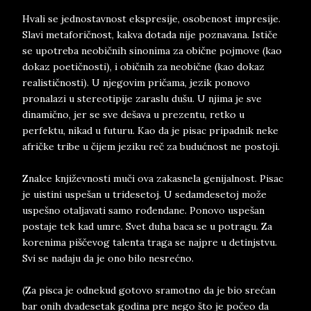
Hvali se jednostavnost ekspresije, osobenost impresije.
Slavi metaforičnost, kakva dotada nije poznavana. Ističe
se upotreba neobičnih sinonima za obične pojmove (kao
dokaz poetičnosti), i običnih za neobične (kao dokaz
realističnosti). U njegovim pričama, jezik ponovo
pronalazi u stereotipije zaraslu dušu. U njima je sve
dinamično, jer se sve dešava u prezentu, retko u
perfektu, nikad u futuru. Kao da je pisac pripadnik neke
afričke tribe u čijem jeziku reč za budućnost ne postoji.
Znalce književnosti muči ova zakasnela genijalnost. Pisac
je uistini uspešan u tridesetoj. U sedamdesetoj može
uspešno otaljavati samo rođendane. Ponovo uspešan
postaje tek kad umre. Svet duha baca se u potragu. Za
korenima piščevog talenta traga se najpre u detinjstvu.
Svi se nadaju da je ono bilo nesrećno.
(Za pisca je odnekud gotovo sramotno da je bio srećan
bar onih dvadesetak godina pre nego što je počeo da