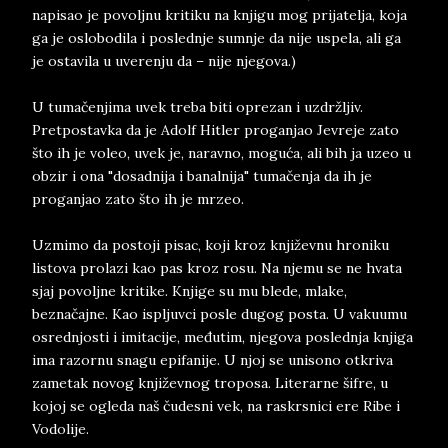
napisao je povoljnu kritiku na knjigu mog prijatelja, koja
ga je oslobodila i poslednje sumnje da nije uspela, ali ga
je ostavila u uverenju da – nije njegova.)
U tumačenjima uvek treba biti oprezan i uzdržljiv.
Pretpostavka da je Adolf Hitler proganjao Jevreje zato
što ih je voleo, uvek je, naravno, moguća, ali bih ja uzeo u
obzir i ona "dosadnija i banalnija" tumačenja da ih je
proganjao zato što ih je mrzeo.
Uzmimo da postoji pisac, koji kroz književnu hroniku
listova prolazi kao pas kroz rosu. Na njemu se ne hvata
sjaj povoljne kritike. Knjige su mu blede, mlake,
beznačajne. Kao ispljuvci posle dugog posta. U vakuumu
osrednjosti i imitacije, međutim, njegova poslednja knjiga
ima razornu snagu epifanije. U njoj se unisono otkriva
zametak novog književnog troposa. Literarne šifre, u
kojoj se ogleda naš čudesni vek, na raskrsnici ere Ribe i
Vodolije.