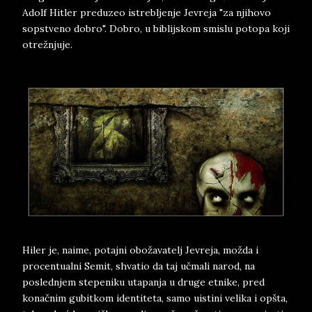
Adolf Hitler preduzeo istrebljenje Jevreja "za njihovo
sopstveno dobro". Dobro, u biblijskom smislu potopa koji
otrežnjuje.
Hiler je, naime, potajni obožavatelj Jevreja, možda i
procentualni Semit, shvatio da taj učmali narod, na
poslednjem stepeniku utapanja u druge etnike, pred
konačnim gubitkom identiteta, samo uistini velika i opšta,