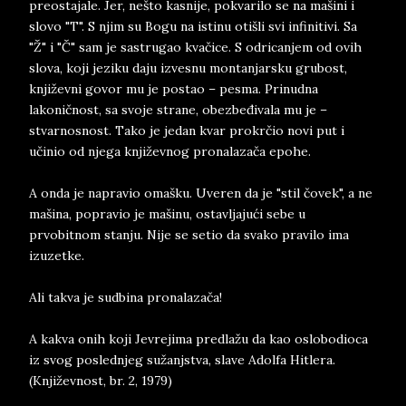
preostajale. Jer, nešto kasnije, pokvarilo se na mašini i
slovo "T". S njim su Bogu na istinu otišli svi infinitivi. Sa
"Ž" i "Č" sam je sastrugao kvačice. S odricanjem od ovih
slova, koji jeziku daju izvesnu montanjarsku grubost,
književni govor mu je postao – pesma. Prinudna
lakoničnost, sa svoje strane, obezbeđivala mu je –
stvarnosnost. Tako je jedan kvar prokrčio novi put i
učinio od njega književnog pronalazača epohe.
A onda je napravio omašku. Uveren da je "stil čovek", a ne
mašina, popravio je mašinu, ostavljajući sebe u
prvobitnom stanju. Nije se setio da svako pravilo ima
izuzetke.
Ali takva je sudbina pronalazača!
A kakva onih koji Jevrejima predlažu da kao oslobodioca
iz svog poslednjeg sužanjstva, slave Adolfa Hitlera.
(Književnost, br. 2, 1979)