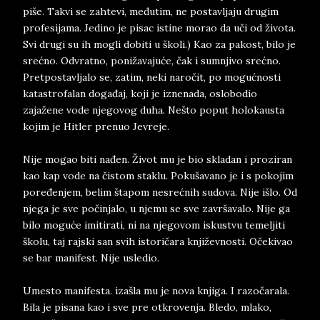
piše. Takvi se zahtevi, međutim, ne postavljaju drugim
profesijama. Jedino je pisac istine morao da uči od života.
Svi drugi su ih mogli dobiti u školi.) Kao za pakost, bilo je
srećno. Odvratno, ponižavajuće, čak i sumnjivo srećno.
Pretpostavljalo se, zatim, neki naročit, po mogućnosti
katastrofalan događaj, koji je iznenada, oslobodio
zajažene vode njegovog duha. Nešto poput holokausta
kojim je Hitler prenuo Jevreje.
Nije mogao biti nađen. Život mu je bio skladan i proziran
kao kap vode na čistom staklu. Pokušavano je i s pokojim
poređenjem, belim štapom nesrećnih sudova. Nije išlo. Od
njega je sve počinjalo, u njemu se sve završavalo. Nije ga
bilo moguće imitirati, ni na njegovom iskustvu temeljiti
školu, taj rajski san svih istoričara književnosti. Očekivao
se bar manifest. Nije usledio.
Umesto manifesta. izašla mu je nova knjiga. I razočarala.
Bila je pisana kao i sve pre otkrovenja. Bledo, mlako,