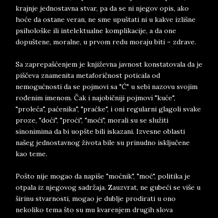
krajnje jednostavna stvar, pa da se ni njegov opis, ako
hoće da ostane veran, ne sme upuštati ni u kakve izlišne
psihološke ili intelektualne komplikacije, a da one
dopuštene, moralne, u prvom redu moraju biti – zdrave.
Sa zaprepašćenjem je književna javnost konstatovala da je
piščeva znamenita metaforičnost poticala od
nemogućnosti da se pojmovi sa "Ć" u sebi nazovu svojim
rođenim imenom. Čak i najobičniji pojmovi "kuće",
"proleća", paćenika", "praćke", i oni regularni glagoli svake
proze, "doći", "proći", "moći", morali su se služiti
sinonimima da bi uopšte bili iskazani. Izvesne oblasti
našeg jednostavnog života bile su prinudno isključene
kao teme.
Pošto nije mogao da napiše "moćnik", "moć", politika je
otpala iz njegovog sadržaja. Zauzvrat, ne gubeći se više u
širinu stvarnosti, mogao je dublje prodirati u ono
nekoliko tema što su mu kvarenjem drugih slova