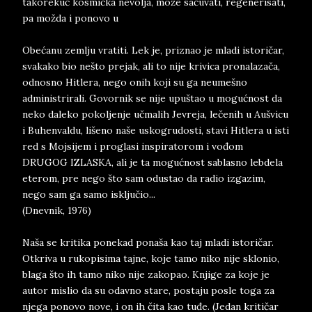
takorekuć kosmička nevolja, može sačuvati, regenerisati,
pa možda i ponovo u
Obećanu zemlju vratiti. Lek je, priznao je mladi istoričar,
svakako bio nešto prejak, ali to nije krivica pronalazača,
odnosno Hitlera, nego onih koji su ga neumešno
administrirali. Govornik se nije upuštao u mogućnost da
neko daleko pokoljenje učmalih Jevreja, lečenih u Aušvicu
i Buhenvaldu, lišeno naše uskogrudosti, stavi Hitlera u isti
red s Mojsijem i proglasi inspiratorom i vođom
DRUGOG IZLASKA, ali je ta mogućnost sablasno lebdela
eterom, pre nego što sam odustao da radio izgazim,
nego sam ga samo isključio...
(Dnevnik, 1976)
Naša se kritika ponekad ponaša kao taj mladi istoričar.
Otkriva u rukopisima tajne, koje tamo niko nije sklonio,
blaga što ih tamo niko nije zakopao. Knjige za koje je
autor mislio da su odavno stare, postaju posle toga za
njega ponovo nove, i on ih čita kao tuđe. (Jedan kritičar