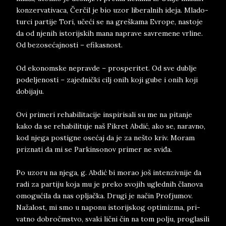
kon­zer­va­ti­va­ca, Čerčil je bio uzor li­be­ral­nih ide­ja. Mla­do­
tur­ci par­ti­je Tori, učeći se na greškama Evro­pe, na­sto­je
da od nje­nih isto­rij­skih mana na­pra­ve sa­vre­me­ne vr­li­ne.
Od bez­o­sećaj­no­sti – efi­ka­snost.
Od eko­nom­ske ne­prav­de – pro­spe­ri­tet. Od sve du­blje
po­de­lje­no­sti – za­jed­nički cilj onih koji gube i onih koji
do­bi­ja­ju.
Ovi pri­me­ri re­ha­bi­li­ta­ci­je in­spi­ri­sa­li su me na pi­tan­je
kako da se re­ha­bi­li­tu­je naš Fi­kret Abdić, ako se, na­rav­no,
kod nje­ga po­stig­ne osećaj da je za nešto kriv. Mo­ram
pri­zna­ti da mi se Par­kinso­nov pri­mer ne sviđa.
Po uzo­ru na nje­ga, g. Abdić bi mo­ra­o ­još in­ten­ziv­ni­je da
radi za par­ti­ju koja mu je pre­ko svo­jih ugled­nih čla­no­va
omo­gućila da nas opljačka. Dru­gi je način Pro­fju­mov.
Nažalost, mi smo u na­po­nu isto­rij­skog op­ti­mi­zma, pri­
vat­no do­bročmstvo, sva­ki lični čin na tom pol­ju, pro­gla­si­li