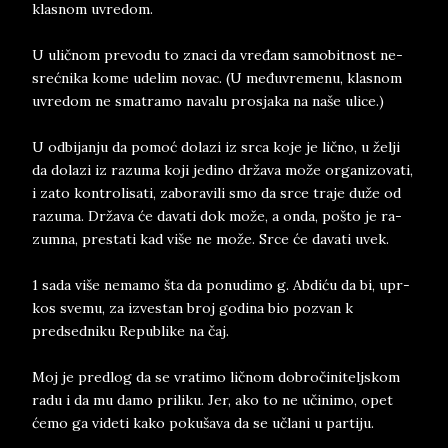
kla­snom uvre­dom.
U uličnom pre­vo­du to zna­ci da vređam sa­mo­bit­nost ne­
srećnika kome ude­lim no­vac. (U međuvre­me­nu, kla­snom
uvredom ne sma­tra­mo na­va­lu pro­sja­ka na naše uli­ce.)
U od­bi­janju da pomoć do­la­zi iz srca koje je lično, u želji
da do­la­zi iz ra­zu­ma ko­ji ­je­di­no država može or­ga­ni­zo­va­ti,
i zato kon­troli­sa­ti, za­bo­ra­vi­li smo da srce tra­je duže od
ra­zu­ma. Država će da­va­ti dok može, a onda, po­što je ra­
zum­na, pre­sta­ti kad više ne može. Srce će da­va­ti uvek.
1 sada više ne­ma­mo šta da po­nu­di­mo g. Abdiću da bi, upr­
kos sve­mu, za iz­ve­stan broj go­di­na bio po­zvan k
predsed­ni­ku Re­pu­bli­ke na čaj.
Moj je pred­log da se vra­ti­mo ličnom do­bročini­teljs­kom
radu i da mu damo pri­li­ku. Jer, ako to ne učini­mo, opet
ćemo ga vi­de­ti kako po­ku­ša­va da se učlani u par­ti­ju.