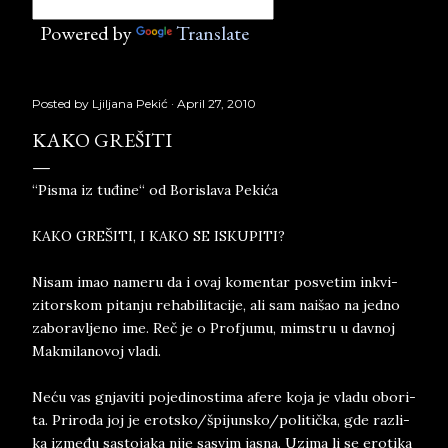
Powered by
Translate
Posted by
Ljiljana Pekić
April 27, 2010
KAKO GREŠITI
“Pisma iz tuđine“ od Borislava Pekića
KAKO GREŠITI, I KAKO SE IS­KU­PI­TI?
Ni­sam imao na­me­ru da i ovaj ko­men­tar po­sve­tim in­kvi­
zitor­skom pi­tan­ju re­ha­bi­li­ta­ci­je, ali sam na­i­šao na jed­no
za­bo­rav­lje­no ime. Reč je o Pro­fju­mu, mim­stru u dav­noj
Makmil­a­no­voj vla­di.
Neću vas gnja­vi­ti po­je­di­no­sti­ma afe­re ko­ja ­je vla­du obo­ri­
ta. Pri­ro­da ­joj­ je erot­sko/špi­jun­sko/politička, gde raz­li­
ka između sa­sto­ja­ka nije sa­svim ja­sna. Uzi­ma li se ero­ti­ka