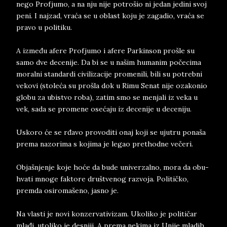
nego Pro­fju­mo, a na nju nije po­tro­šio ni je­dan je­di­ni svoj
peni. I naj­zad, vraća se u oblast koju je za­ga­dio, vraća se
pra­vo u po­li­ti­ku.
A između afe­re Pro­fju­mo i afe­re Par­kin­son pro­šle su
samo dve de­ce­ni­je. Da bi se u našim hu­ma­nim po­če­ci­ma
mo­ral­ni stan­dar­di ci­vi­li­za­ci­je pro­me­ni­li, bili su po­treb­ni
ve­ko­vi (stoleća su pro­šla dok u Rimu Se­nat nije oza­ko­nio
glo­bu za ubi­stvo roba), za­tim smo se men­ja­li iz veka u
vek, sada se pro­me­ne osećaju iz de­ce­ni­je u de­ce­ni­ju.
Usko­ro će se rđavo pro­vo­di­ti onaj koji se uju­tru po­na­ša
pre­ma na­zo­ri­ma s ko­ji­ma je le­gao pret­hod­ne večeri.
Objašnjen­je koje hoće da bude uni­ver­zal­no, mora da obu-
hva­ti mno­ge fak­to­re dru­štve­nog raz­vo­ja. Po­li­tičko,
prem­da osi­ro­ma­še­no, ja­sno je.
Na vla­sti je novi kon­zer­va­ti­vi­zam. Uko­li­ko je po­li­tičar
mlađi, uto­li­ko je de­sni­ji. A pre­ma ne­ki­ma iz Uni­je mla­dih