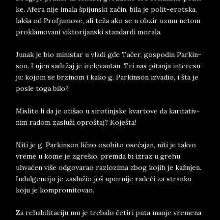
ke. Afe­ra nije ima­la špi­jun­ski začin, bi­la­ je po­lit-erot­ska,
lak­ša od Pro­fju­mo­ve, ali teža ako se u ob­zir uzmu ne­tom
pro­klamo­va­ni vik­to­ri­jan­ski stan­dar­di mo­ra­la.
Ju­nak je bio ministar u vla­di gđe Tačer, go­spo­din Par­kin­
son. I njen sadržaj je ire­le­van­tan. Tri nas pi­tan­ja in­te­re­su­
ju: ko­jom se br­zinom i kako g. Par­kin­son iz­va­dio, i šta je
po­sle toga bilo?
Mi­sli­te li da je otišao u si­ro­tin­jske kvar­to­ve da ka­ri­ta­tiv­
nim ra­dom za­služi opro­štaj? Ko­je­šta!
Niti je g. Par­kin­son lično oso­bi­to osećajan, niti je ta­kvo
vre­me u kome je zgrešio, prem­da bi iz­raz u gre­hu
uhvaćen više od­go­va­rao raz­lo­zi­ma zbog ko­jih je kažnjen.
In­dul­gen­ci­ju je za­slu­žio još upornije radeći za stran­ku
koju je kom­pro­mi­to­vao.
Za re­ha­bi­li­ta­ci­ju mu je tre­ba­lo četi­ri puta man­je vre­me­na