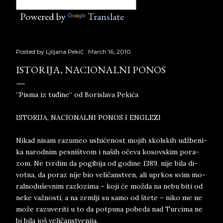
Powered by
Translate
Posted by
Ljiljana Pekić
March 16, 2010
ISTORIJA, NACIONALNI PONOS
“Pisma iz tuđine“ od Borislava Pekića
ISTO­RI­JA, NA­CI­O­NAL­NI PO­NOS I EN­GLE­ZI
Ni­kad ni­sam raz­u­meo ushićenost mo­jih skol­skih udžbe­ni­
ka na­rod­nim pe­sni­štvom i naših oče­va ko­sov­skim po­ra­
zom. Ne tvr­dim da po­gi­bi­ja od godine 1389. nije bila di­
vot­na, da po­raz nije bio veličan­stven, ali upr­kos svim mo­
ral­no­du­šev­nim ra­zlo­zi­ma – koji će možda na nebu biti od
neke važno­sti, a na zem­lji su samo od štete – niko me ne
može raz­u­ve­ri­ti u to da pot­pu­na po­be­da nad Tur­ci­ma ne
bi bila još veličan­stve­ni­ja.