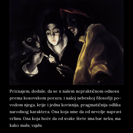
Pri­zna­jem, doduše, da se u našem ne­prak­tičnom od­no­su
pre­ma ko­sov­skom po­ra­zu, i našoj ne­be­skoj fi­lo­so­fi­ji po­
vo­dom nje­ga, kri­je i jed­na ko­ri­sni­ja, prag­ma­tičnija od­li­ka
na­rod­nog ka­rak­te­ra. Ona koja ume da od ne­vol­je na­pra­vi
vr­li­nu. Ona koja hoće da od sva­ke štete ima bar neku, ma
kako malu, vaj­du.