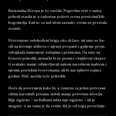
Ra­ci­o­nal­na Evro­pa je to ose­ti­la. Po­grešna vest o našoj
po­be­di sta­vi­la je u ra­do­stan po­kret zvo­na pre­stol­ničkih
bo­go­molja. Kad se za naš slom sa­zna­lo, zvo­na su pre­sta­la
zvo­ni­ti.
Pri­vre­me­no oslo­bođeni bri­ga oko države, mi smo se ba­
ci­li na ko­van­je sti­ho­va o nje­noj pro­pa­sti i gul­jen­je pro­je,
od­vaj­ka­da na­men­je­ne sužnji­ma i pe­sni­ci­ma. Da smo na
Koso­vu po­be­di­li, nemački bi se pe­sni­ci i književni eks­per­
ti sva­ka­ko man­je odu­šev­lja­va­li našom na­rod­nom maštom i
nje­nim po­et­skim tvo­re­vi­na­ma, ali bi nas nji­ho­vi voj­ni­ci,
go­di­ne 1941, možda teže po­be­di­li.
Hoću da po­ve­ru­jem kako bi, u za­me­nu za je­dan po­tre­san
ci­klus na­rod­nih pe­sa­ma, do­bili man­je po­tre­snu isto­ri­ju.
Nije si­gu­rno – na Bal­ka­nu niš­ta nije si­gur­no – ali je
moguće. A na vama je da ce­ni­te šta je od toga pre­težnije.