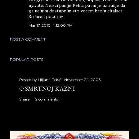
uyivate. Neiscrpan je Pekic pa mi je uzivanje da
ga ucinim dostupnim sto vecem broju citalaca.
Srdacan pozdrav.
Mar 17, 2010, 4:12:00 PM
POST A COMMENT
POPULAR POSTS
Posted by
Ljiljana Pekić
November 24, 2006
O SMRTNOJ KAZNI
Share
19 comments