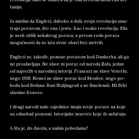
ta­ni­ju.
Ja mi­slim da En­gl­e­zi, du­bo­ko u duši, svo­ju re­vo­lu­ci­ju sma­
tra­ju po­ra­zom, što ona i je­ste. Kao i sva­ka re­vo­lu­ci­ja. Sila
je uvek ob­lik ne­ka­kvog po­ra­za, u pr­vom redu po­ra­za
mogućno­sti da se ista stvar oba­vi bez mr­tvih.
En­gle­zi se, ta­ko­đe, po­no­se po­ra­zom kod Dan­kerka, ali ga
ne pro­slav­lja­ju. Ne sla­ve ni po­raz od na­ro­da Zulu, je­dan
od naj­većih u na­rod­noj isto­ri­ji. Fran­cu­zi ne sla­ve Vo­ter­lu,
nego 1918. Nem­ci ne sla­ve po­raz kod Mo­skve, nego po­
be­du kod Se­da­na. Rusi Stal­jin­grad a ne Smo­lensk. Mi Srbi
sla­vi­mo Ko­so­vo.
I dru­gi na­ro­di naše za­jed­ni­ce ima­ju svo­je po­ra­ze na koje
su od­ne­kud po­no­sni. Isto­rij­ske ne­sreće koje ih ushićuju.
A šta je, do đavo­la, s našim po­be­da­ma?