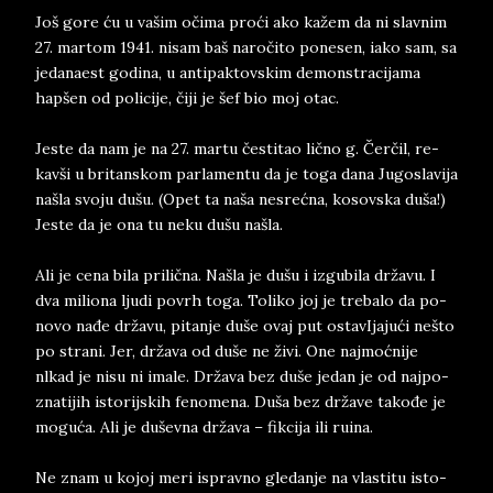
Još gore ću u va­šim očima proći ako kažem da ni slav­nim
27. mar­tom 1941. ni­sam baš naročito po­ne­sen, iako sam, sa
­je­da­na­est go­di­na, u an­ti­paktov­skim de­mon­stra­ci­ja­ma
hapšen od po­li­ci­je, čiji je šef bio moj otac.
Je­ste da nam je na 27. mar­tu česti­tao lično g. Čerčil, re­
kavši u bri­tan­skom par­la­men­tu da je toga dana Ju­go­sla­vi­ja
našla svo­ju dušu. (Opet ta naša ne­srećna, ko­sov­ska duša!)
Je­ste da je ona tu neku dušu našla.
Ali je cena bila pri­lična. Našla je dušu i iz­gu­bi­la državu. I
dva mi­li­o­na lju­di po­vrh toga. To­li­ko joj je tre­ba­lo da po­
no­vo nađe državu, pi­tan­je duše ovaj put ostavIja­jući nešto
po stra­ni. Jer, država od duše ne živi. One naj­moćnije
nlkad je nisu ni ima­le. Država bez du­še­ je­dan ­je od naj­po­
zna­ti­jih isto­rij­skih fe­no­me­na. Duša bez države takođe je
moguća. Ali je duševna država – fik­ci­ja ili ru­i­na.
Ne znam u ko­joj meri is­prav­no gle­dan­je na vla­sti­tu isto­