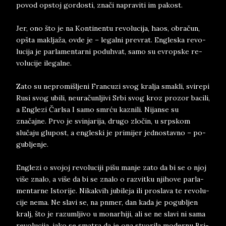
po­vod op­stoj gor­do­sti, znači na­pra­vi­ti im pa­kost.
Jer, ono što je na Kon­ti­nen­tu re­vo­l­u­ci­ja, haos, obračun,
opšta ma­kljaža, ovde je – le­gal­ni pre­vrat. En­gle­ska re­vo­
lu­ci­ja je par­la­men­ta­rni po­du­hvat, samo su evrop­ske re­
vo­lu­ci­je ile­gal­ne.
Zato su ne­pro­mi­šlje­ni Fran­cu­zi svog kral­ja sma­kli, svi­re­pi
Rusi svog ubi­li, ne­u­račun­lji­vi Srbi svog kroz pro­zor ba­ci­li,
a En­gle­zi Čar­l­sa I samo smrću ka­zni­li. Ni­jan­se su
značajne. Prvo je svin­ja­ri­ja, dru­go zločin, u srp­skom
slučaju glu­post, a en­gle­ski je pri­mijer jed­no­stav­no – po­
gu­bljen­je.
En­gle­zi o svo­joj re­vo­lu­ci­ji pišu man­je zato da bi se o njoj
više zna­lo, a više da bi se zna­lo o raz­vit­ku nji­ho­ve par­la­
men­tar­ne Isto­ri­je. Ni­ka­kvih ju­bi­le­ja ili pro­sla­va te re­vo­lu­
ci­je nema. Ne sla­vi se, na pnmer, dan kada je po­gu­bljen
kralj, što je ra­zum­lji­vo u mo­nar­hiji, ali se ne sla­vi ni sama
re­vo­lu­ci­ja, iako se sma­tra da je ona stvo­ri­la mo­der­nu Bri­