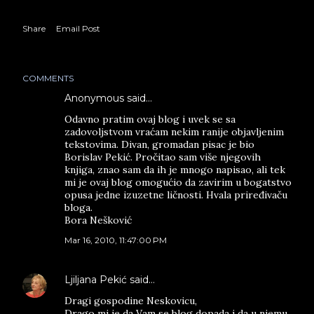
Share
Email Post
COMMENTS
Anonymous said…
Odavno pratim ovaj blog i uvek se sa
zadovoljstvom vraćam nekim ranije objavljenim
tekstovima. Divan, gromadan pisac je bio
Borislav Pekić. Pročitao sam više njegovih
knjiga, znao sam da ih je mnogo napisao, ali tek
mi je ovaj blog omogućio da zavirim u bogatstvo
opusa jedne izuzetne ličnosti. Hvala priređivaču
bloga.
Bora Nešković
Mar 16, 2010, 11:47:00 PM
Ljiljana Pekić
said…
Dragi gospodine Neskovicu,
Drago mi je da Vam se blog dopada i da u njemu