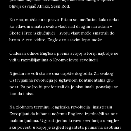
blji­vi­ji osva­jač Afri­ke, Se­sil Ro­d.
Ko zna, možda su u pra­vu. Pi­tam se, međutim, kako neko
ko rđa­vom sma­tra sva­ku vlast nad dru­gim na­ro­dom –
Škote i Irce isključujući – svo­ju vlast može sma­trali do­
brom. A eto, vi­di­te, En­glez to sa­svim lepo može.
Čude­san od­nos En­gle­za pre­ma svo­joj isto­ri­ji naj­bol­je se
vidi u raz­mišljan­ji­ma o Krom­vel­o­voj re­vo­lu­ci­ji.
Ni­je­dan ne voli što se ona uop­šte do­go­di­la. Za sva­kog
Ostrv­lja­ni­na re­vo­lu­ci­ja je uglav­nom kon­ti­nen­tal­na glu­
post. Pa pošto bi pre­fe­ri­ra­li da je nisu ima­li, ponašaju se
kao da i nisu.
Na zlob­nom ter­mi­nu „en­gle­ska re­vo­lu­ci­ja“ in­si­sti­ra­ju
Evro­plja­ni da bi bar u nečemu En­gle­ze iz­jed­načili sa nor­
mal­nim lju­di­ma. Ugu­ra­ti jed­nu kr­va­vu re­vo­lu­ci­ju u en­gle­
sku po­vest, u ko­joj je iz­gled le­ga­li­te­ta pri­mar­na oso­bi­na i