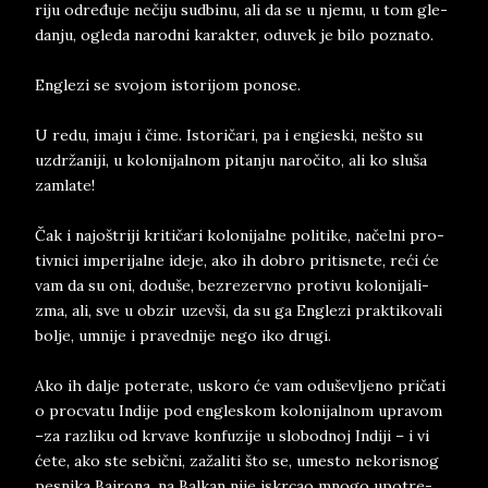
ri­ju određuje nečiju sud­bi­nu, ali da se u nje­mu, u tom gle­
dan­ju, ogle­da na­rod­ni ka­rak­ter, od­u­vek je bilo po­zna­to.
En­gle­zi se svo­jom isto­ri­jom po­no­se.
U redu, ima­ju i čime. Is­to­ričari, pa i en­gi­e­ski, nešto su
uzdržani­ji, u ko­lo­ni­jal­nom pi­tan­ju naročito, ali ko sluša
za­mla­te!
Čak i najoštri­ji kri­tičari ko­lo­ni­jal­ne pol­i­ti­ke, načelni pro­
tiv­ni­ci im­pe­ri­jal­ne ide­je, ako ih do­bro pri­ti­sne­te, reći će
vam da su oni, do­du­še, bez­re­zer­vno pro­ti­vu ko­lo­ni­ja­li­
zma, ali, sve u ob­zir uzevši, da su ga En­gle­zi pra­kti­ko­va­li
bol­je, um­ni­je i pra­ved­ni­je nego iko dru­gi.
Ako ih dal­je po­te­ra­te, usko­ro će vam odušev­lje­no pričati
o pro­cva­tu In­di­je pod en­gle­skom ko­lo­ni­ja­l­nom upra­vom
–za raz­li­ku od kr­va­ve kon­fu­zi­je u slo­bod­noj In­di­ji – i vi
ćete, ako ste sebični, zažali­ti što se, ume­sto ne­ko­ri­snog
pe­sni­ka Bajrona, na Bal­kan nije is­kr­cao mno­go upotre­