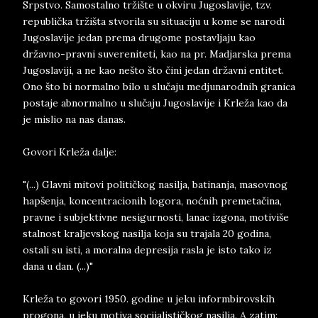
Srpstvo. Samostalno tržište u okviru Jugoslavije, tzv.
republička tržišta stvorila su situaciju u kome se narodi
Jugoslavije jedan prema drugome postavljaju kao
državno-pravni suvereniteti, kao na pr. Madjarska prema
Jugoslaviji, a ne kao nešto što čini jedan državni entitet.
Ono što bi normalno bilo u slučaju medjunarodnih granica
postaje abnormalno u slučaju Jugoslavije i Krleža kao da
je mislio na nas danas.
Govori Krleža dalje:
"(...) Glavni mitovi političkog nasilja, batinanja, masovnog
hapšenja, koncentracionih logora, noćnih premetačina,
pravne i subjektivne nesigurnosti, lanac izgona, motiviše
stalnost kraljevskog nasilja koja su trajala 20 godina,
ostali su isti, a moralna depresija rasla je isto tako iz
dana u dan. (...)"
Krleža to govori 1950. godine u jeku informbirovskih
progona, u jeku motiva socijalističkog nasilja. A zatim: