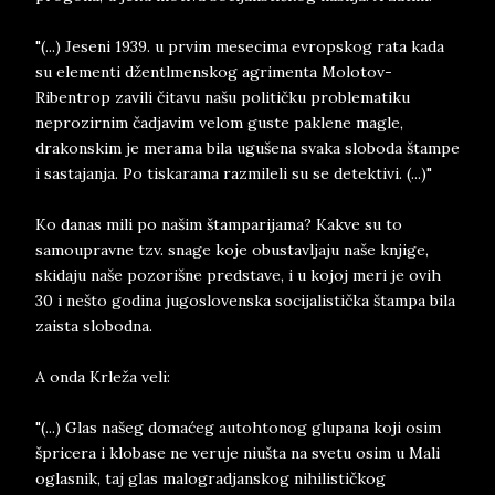
"(...) Jeseni 1939. u prvim mesecima evropskog rata kada
su elementi džentlmenskog agrimenta Molotov-
Ribentrop zavili čitavu našu političku problematiku
neprozirnim čadjavim velom guste paklene magle,
drakonskim je merama bila ugušena svaka sloboda štampe
i sastajanja. Po tiskarama razmileli su se detektivi. (...)"
Ko danas mili po našim štamparijama? Kakve su to
samoupravne tzv. snage koje obustavljaju naše knjige,
skidaju naše pozorišne predstave, i u kojoj meri je ovih
30 i nešto godina jugoslovenska socijalistička štampa bila
zaista slobodna.
A onda Krleža veli:
"(...) Glas našeg domaćeg autohtonog glupana koji osim
špricera i klobase ne veruje niušta na svetu osim u Mali
oglasnik, taj glas malogradjanskog nihilističkog