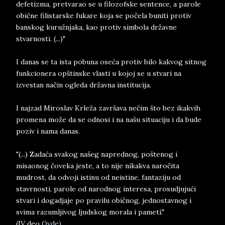
defetizma, pretvarao se u filozofske sentence, a parole
obične filistarske fukare koja se počela buniti protiv
banskog kuružnjaka, kao protiv simbola državne
stvarnosti. (...)"
I danas se ta ista pobuna oseća protiv bilo kakvog sitnog
funkcionera opštinske vlasti u kojoj se u stvari na
izvestan način ogleda državna institucija.
I najzad Miroslav Krleža završava nečim što bez ikakvih
promena može da se odnosi i na našu situaciju i da bude
poziv i nama danas.
"(...) Zadaća svakog našeg naprednog, poštenog i
misaonog čoveka jeste, a to nije nikakva naročita
mudrost, da odvoji istinu od neistine, fantaziju od
stavrnosti, parole od narodnog interesa, prosudjujući
stvari i dogadjaje po pravilu običnog, jednostavnog i
svima razumljivog ljudskog morala i pameti."
(IV deo
Ovde)