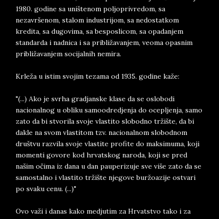
1980. godine sa uništenom poljoprivredom, sa
nezavršenom, stalom industrijom, sa nedostatkom
kredita, sa dugovima, sa besposlicom, sa opadanjem
standarda i nadnica i sa približavanjem, veoma opasnim
približavanjem socijalnih nemira.
Krleža u istim svojim tezama od 1935. godine kaže:
"(...) Ako je svrha gradjanske klase da se oslobodi
nacionalnog u obliku samoodredjenja do ocepljenja, samo
zato da bi stvorila svoje vlastito slobodno tržište, da bi
dakle na svom vlastitom tzv. nacionalnom slobodnom
društvu razvila svoje vlastite profite do maksimuma, koji
momenti govore kod hrvatskog naroda, koji se pred
našim očima iz dana u dan pauperizuje sve više zato da se
samostalno i vlastito tržište njegove buržoazije ostvari
po svaku cenu. (...)"
Ovo važi i danas kako medjutim za Hrvatstvo tako i za