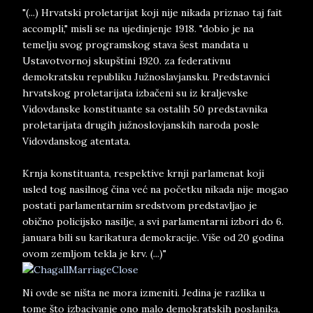
"(...) Hrvatski proletarijat koji nije nikada priznao taj fait
accompli," misli se na ujedinjenje 1918. "dobio je na
temelju svog programskog stava šest mandata u
Ustavotvornoj skupštini 1920. za federativnu
demokratsku republiku Južnoslavjansku. Predstavnici
hrvatskog proletarijata izbačeni su iz kraljevske
Vidovdanske konstituante sa ostalih 50 predstavnika
proletarijata drugih južnoslovjanskih naroda posle
Vidovdanskog atentata.
Krnja konstituanta, respektive krnji parlamenat koji
usled tog nasilnog čina već na početku nikada nije mogao
postati parlamentarnim sredstvom predstavljao je
obično policijsko nasilje, a svi parlamentarni izbori do 6.
januara bili su karikatura demokracije. Više od 20 godina
ovom zemljom tekla je krv. (...)"
Ni ovde se ništa ne mora izmeniti. Jedina je razlika u
tome što izbacivanje ono malo demokratskih poslanika,