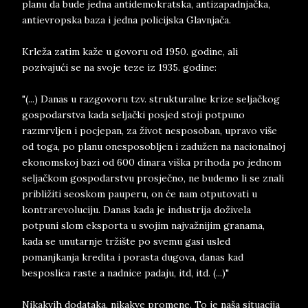
planu da bude jedna antidemokratska, antizapadnjačka,
antievropska baza i jedna policijska Glavnjača.
Krleža zatim kaže u govoru od 1950. godine, ali
pozivajući se na svoje teze iz 1935. godine:
"(...) Danas u razgovoru tzv. strukturalne krize seljačkog
gospodarstva kada seljački posjed stoji potpuno
razmrvljen i pocjepan, za život nesposoban, upravo više
od toga, po planu onesposobljen i zadužen na nacionalnoj
ekonomskoj bazi od 600 dinara viška prihoda po jednom
seljačkom gospodarstvu prosječno, ne budemo li se znali
približiti seoskom pauperu, on će nam otputovati u
kontrarevoluciju. Danas kada je industrija doživela
potpuni slom eksporta u svojim najvažnijim granama,
kada se unutarnje tržište po svemu gasi usled
pomanjkanja kredita i porasta dugova, danas kad
besposlica raste a nadnice padaju, itd, itd. (...)"
Nikakvih dodataka, nikakve promene. To je naša situacija