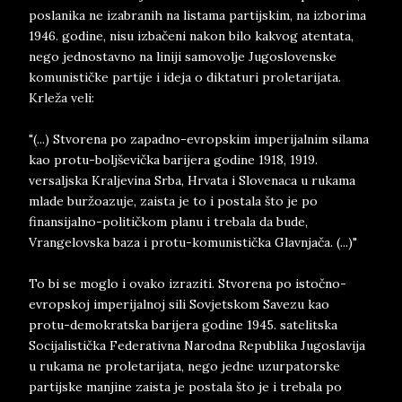
poslanika ne izabranih na listama partijskim, na izborima
1946. godine, nisu izbačeni nakon bilo kakvog atentata,
nego jednostavno na liniji samovolje Jugoslovenske
komunističke partije i ideja o diktaturi proletarijata.
Krleža veli:
"(...) Stvorena po zapadno-evropskim imperijalnim silama
kao protu-boljševička barijera godine 1918, 1919.
versaljska Kraljevina Srba, Hrvata i Slovenaca u rukama
mlade buržoazuje, zaista je to i postala što je po
finansijalno-političkom planu i trebala da bude,
Vrangelovska baza i protu-komunistička Glavnjača. (...)"
To bi se moglo i ovako izraziti. Stvorena po istočno-
evropskoj imperijalnoj sili Sovjetskom Savezu kao
protu-demokratska barijera godine 1945. satelitska
Socijalistička Federativna Narodna Republika Jugoslavija
u rukama ne proletarijata, nego jedne uzurpatorske
partijske manjine zaista je postala što je i trebala po