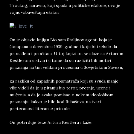
Trockog, naravno, koji spada u političke ešalone, ovo je
vojno-obaveštajni ešalon.
On je objavio knjigu Bio sam Staljinov agent, koja je
štampana u decembru 1939. godine i koju bi trebalo da
pronađem i pročitam. U toj knjizi on se slaže sa Arturom
Kestlerom u stvari u tome da su različiti bili motivi
priznanja na tim velikim procesima u Sovjetskom Savezu,
za razliku od zapadnih posmatrača koji su svuda manje
više videli da je u pitanju bio teror, pretnje, ucene i
mučenja, a da je svaka pomisao o nekom ideološkom
priznanju, kakvo je bilo kod Rubašova, u stvari
preteranost literarne prirode.
On potvrđuje teze Artura Kestlera i kaže: