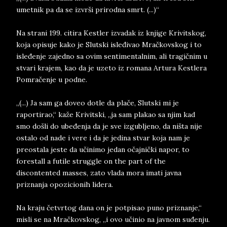
umetnik pa da se izvrši prirodna smrt. (...)“
Na strani 199. citira Kestler izvadak iz knjige Krivitskog,
koja opisuje kako je Slutski isleđivao Mračkovskog i to
isleđenje zajedno sa ovim sentimentalnim, ali tragičnim u
stvari krajem, kao da je uzeto iz romana Artura Kestlera
Pomračenje u podne.
„(...) Ja sam ga doveo dotle da plače, Slutski mi je
raportirao,“ kaže Krivitski, „ja sam plakao sa njim kad
smo došli do ubeđenja da je sve izgubljeno, da ništa nije
ostalo od nade i vere i da je jedina stvar koja nam je
preostala jeste da učinimo jedan očajnički napor, to
forestall a futile struggle on the part of the
discontented masses, zato vlada mora imati javna
priznanja opozicionih lidera.
Na kraju četvrtog dana on je potpisao puno priznanje,“
misli se na Mračkovskog, „i ovo učinio na javnom suđenju.