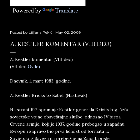
Powered by
Translate
Posted by
Ljiljana Pekić
May 02, 2009
A. KESTLER KOMENTAR (VIII DEO)
A. Kestler komentar (VIII deo)
(VII deo
Ovde)
Dnevnik, 1. mart 1983. godine.
A. Kestler Bricks to Babel. (Nastavak)
Na strani 197. spominje Kestler generala Krivitskog, šefa
sovjetske vojne obaveštajne službe, odnosno IV biroa
Crvene armije, koji je 1937. godine prebegao u zapadnu
Evropu i zapravo bio prva ličnost od formata iz
Sovjetskog Saveza da prebegne na Zapad, posle