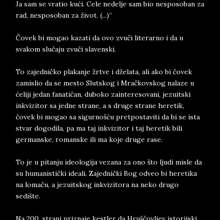
Ja sam se vratio kući. Cele nedelje sam bio nesposoban za
rad, nesposoban za život. (...)“
Čovek bi mogao kazati da ovo zvuči literarno i da u
svakom slučaju zvuči slavenski.
To zajedničko plakanje žrtve i dželata, ali ako bi čovek
zamislio da se mesto Slutskog i Mračkovskog nalaze u
ćeliji jedan fanatičan, duboko zainteresovani, jezuitski
inkvizitor sa jedne strane, a s druge strane heretik,
čovek bi mogao sa sigurnošću pretpostaviti da bi se ista
stvar dogodila, pa ma taj inkvizitor i taj heretik bili
germanske, romanske ili ma koje druge rase.
To je u pitanju ideologija vezana za ono što ljudi misle da
su humanistički ideali. Zajednički Bog odveo bi heretika
na lomaču, a jezuitskog inkvizitora na neko drugo
sedište.
Na 200. strani priznaje kestler da Hruščovljev istorijski