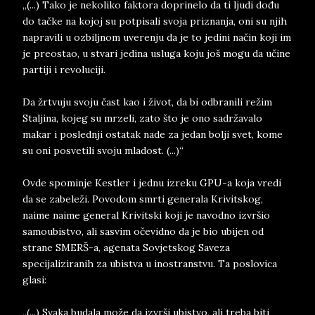
„(...) Tako je nekoliko faktora doprinelo da ti ljudi dođu
do tačke na kojoj su potpisali svoja priznanja, oni su njih
napravili u ozbiljnom uverenju da je to jedini način koji im
je preostao, u stvari jedina usluga koju još mogu da učine
partiji i revoluciji.
Da žrtvuju svoju čast kao i život, da bi odbranili režim
Staljina, kojeg su mrzeli, zato što je ono sadržavalo
makar i poslednji ostatak nade za jedan bolji svet, kome
su oni posvetili svoju mladost. (...)“
Ovde spominje Kestler i jednu izreku GPU-a koja vredi
da se zabeleži. Povodom smrti generala Krivitskog,
naime naime general Krivitski koji je navodno izvršio
samoubistvo, ali sasvim očevidno da je bio ubijen od
strane SMERŠ-a, agenata Sovjetskog Saveza
specijaliziranih za ubistva u inostranstvu. Ta poslovica
glasi:
„(...) Svaka budala može da izvrši ubistvo, ali treba biti