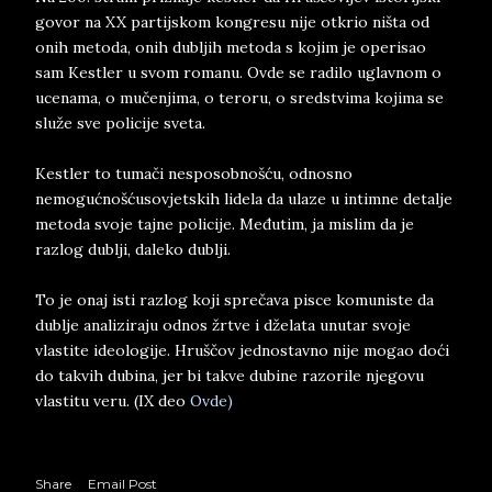
govor na XX partijskom kongresu nije otkrio ništa od
onih metoda, onih dubljih metoda s kojim je operisao
sam Kestler u svom romanu. Ovde se radilo uglavnom o
ucenama, o mučenjima, o teroru, o sredstvima kojima se
služe sve policije sveta.
Kestler to tumači nesposobnošću, odnosno
nemogućnošćusovjetskih lidela da ulaze u intimne detalje
metoda svoje tajne policije. Međutim, ja mislim da je
razlog dublji, daleko dublji.
To je onaj isti razlog koji sprečava pisce komuniste da
dublje analiziraju odnos žrtve i dželata unutar svoje
vlastite ideologije. Hruščov jednostavno nije mogao doći
do takvih dubina, jer bi takve dubine razorile njegovu
vlastitu veru. (IX deo
Ovde)
Share
Email Post