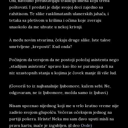
Oni, navodno predstavljaju tradiciju imena koju treba
poštovati. I predati je dalje svojoj deci zajedno sa
rahitisom. Te slike rasklimatanih ulanerskih jahača, i
tetaka sa pletivom u krilima i očima koje zveraju
unaokolo da me uhvate u nekoj krivnji.
A među novim stvarima, čekaju druge slike. Iste takve
umrtvljene „kreposti“. Kud onda?
Počinjem da verujem da ne postoji položaj asistenta nego
„stadijum asistenta“ upravo kao što se paranoja deli na
niz uzastopnih stanja u kojima je čovek manje ili više lud.
(Govoriš to iz najbanalnije ljubomore, kažem sebi. Ne,
odgovaram, ne iz ljubomore, možda samo iz ljubavi.)
Nisam upoznao nijednog koji me u vrlo kratno vreme nije
zadivio svojom glupošću. Večeras očekujem jednog na
partiji pokera. Hriste! Neka mu sam đavo uputi misli na
pravu kartu, inače je izgubljen. (d deo
Ovde)