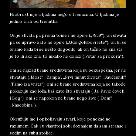
Hrabrost nije u ljudima nego u trenucima. U ljudima je
jedino trah od trenutka.
On je shvata pa prema tome i ne opire („7839“), on shvata
pa se upravo zato ne opire („Gde golubovi lete“), on bi se
branio kada bi se nešto dogodilo, ali on tačno ne zna šta
je to ili ako zna, to nikako ne dolazi („Vetar sa prozora“),
oni se najzad brane sredstvima koja su bezuspešna, jer ne
shvataju („Most“, „Rampa“, „Prvi minut života“, „Saučesnik“,
„Tamo iza vrata“), oni se brane sredstvima koja se takođe
pokazuju kao loša, baš zato što shvataju („Ja, Pavle čovek
i Bog“), oni se napokon ne brane nego žive („Dom“,
„Naseobina“).
Okružuju me i opkoljavaju stvari, koje ponekad ne
razumem. Čak i u vlastitoj sobi doznajem da sam stranac i
sedim na rubu stolice.