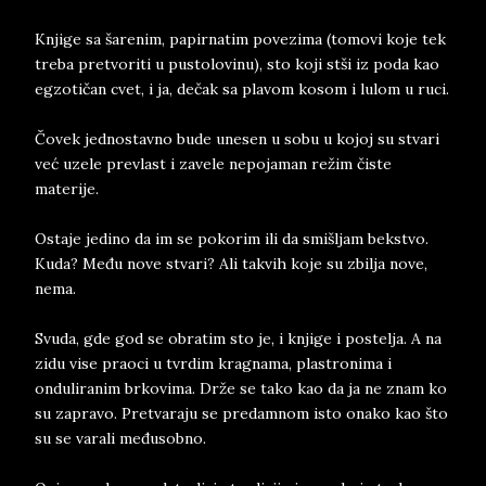
Knjige sa šarenim, papirnatim povezima (tomovi koje tek
treba pretvoriti u pustolovinu), sto koji stši iz poda kao
egzotičan cvet, i ja, dečak sa plavom kosom i lulom u ruci.
Čovek jednostavno bude unesen u sobu u kojoj su stvari
već uzele prevlast i zavele nepojaman režim čiste
materije.
Ostaje jedino da im se pokorim ili da smišljam bekstvo.
Kuda? Među nove stvari? Ali takvih koje su zbilja nove,
nema.
Svuda, gde god se obratim sto je, i knjige i postelja. A na
zidu vise praoci u tvrdim kragnama, plastronima i
onduliranim brkovima. Drže se tako kao da ja ne znam ko
su zapravo. Pretvaraju se predamnom isto onako kao što
su se varali međusobno.