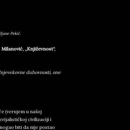
ljane Pekić.
 Milanović, „Književnost“,
rednjevekovne duhovnosti, one
će (verujem u našoj
alističkoj civilizaciji i
mogao biti da nije postao