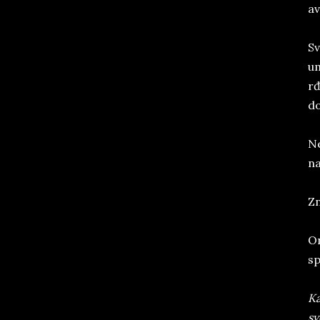
av
Sv
um
rđ
do
Ne
na
Zn
On
sp
Ka
sv