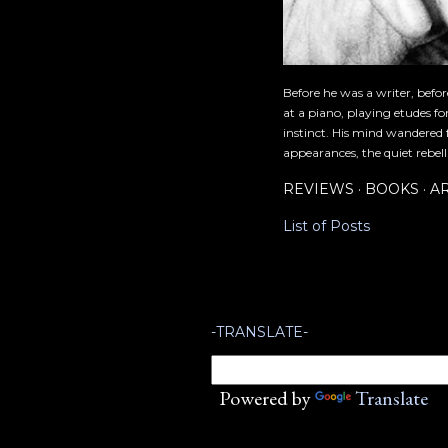
Before he was a writer, befo
at a piano, playing etudes f
instinct. His mind wandered 
appearances, the quiet rebell
REVIEWS
BOOKS
A
List of Posts
-TRANSLATE-
Powered by
Translate