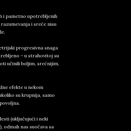
h i pametno upotrebljenih
, razumevanja i sreće nisu
de.
etrijski progresivna snaga
trebljeno – u strahovitoj su
i učinili boljim, srećnijim,
edne efekte u nekom
koliko su krupnija, samo
epovoljna.
sti (uključujući i neki
“), odmah nas suočava sa