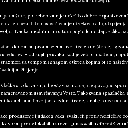
stvarnom napretku imamo neki pouzdan koncept).
 ga uništite, potrebno vam je nekoliko dobro organizovani
nuta; za neko bitno usavršavanje ni vekovi rada, strpljenja
voljni. Nauka, međutim, ni u tom pogledu ne daje velike na
zina s kojom su pronalažena sredstva za uništenje, i geom
h sredstava – od kojih je svako, kad je već pronađeno, i upo
srazmeri sa tempom i snagom otkrića kojima bi se naši život
hvalnijim življenja.
šilačka sredstva su jednostavna, nemaju nepovoljne spor
nameravanom usavršavanju Vrste. Takozvana spasilačka, u
vot komplikuju. Povoljna s jedne strane, s naličja uvek su n
ako produženje ljudskog veka, svaki lek protiv neizlečive bole
dotvorni protiv lokalnih ratova i „masovnih reformi života