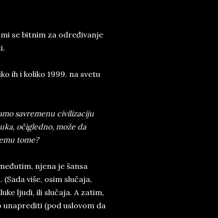
mi se bitnim za određivanje
i.
iko ih i koliko 1999. na svetu
amo savremenu civilizaciju
auka, očigledno, može da
 svemu tome?
 međutim, njena je šansa
(Sada više, osim slučaja,
 ljudi, ili slučaja. A zatim,
vo unaprediti (pod uslovom da