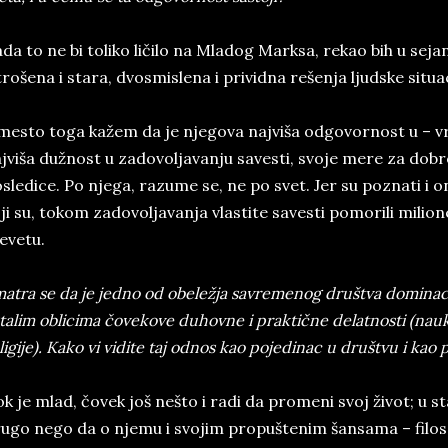
da to ne bi toliko ličilo na Mladog Marksa, rekao bih u sej
trošena i stara, dvosmislena i prividna rešenja ljudske situac
esto toga kažem da je njegova najviša odgovornost u – vr
jviša dužnost u zadovoljavanju savesti, svoje mere za dobro 
sledice. Po njega, razume se, ne po svet. Jer su poznati i on
ji su, tokom zadovoljavanja vlastite savesti pomorili milion
evetu.
atra se da je jedno od obeležja savremenog društva dominacij
talim oblicima čovekove duhovne i praktične delatnosti (nauke
ligije). Kako vi vidite taj odnos kao pojedinac u društvu i kao 
k je mlad, čovek još nešto i radi da promeni svoj život; u 
ugo nego da o njemu i svojim propuštenim šansama – filos