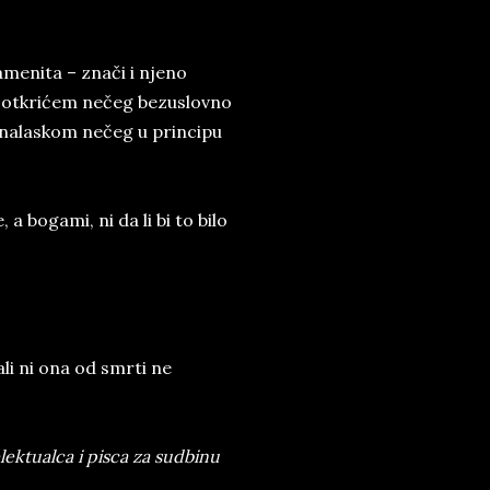
amenita – znači i njeno
a otkrićem nečeg bezuslovno
onalaskom nečeg u principu
 bogami, ni da li bi to bilo
li ni ona od smrti ne
ektualca i pisca za sudbinu