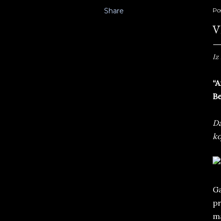
Share
Po
V
Iz
“A
Be
Da
ko
Ga
pr
ma