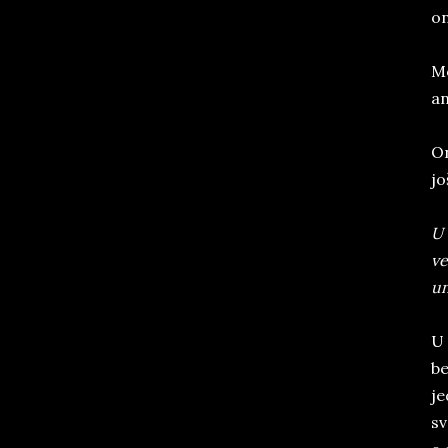
on
Mo
an
On
jo
U 
ve
un
U 
be
je
sv