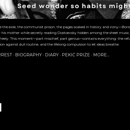
re the exile, the communist prison, the pages soaked in history and irony—Bori
or his mother while secretly reading Dostoevsky hidden among the sheet music
freely. This moment—part mischief, part genius—contains everything: the refu
ion against dull routine, and the lifelong compulsion to let ideas breathe.
RREST
BIOGRAPHY
DIARY
PEKIĆ PRIZE
MORE…