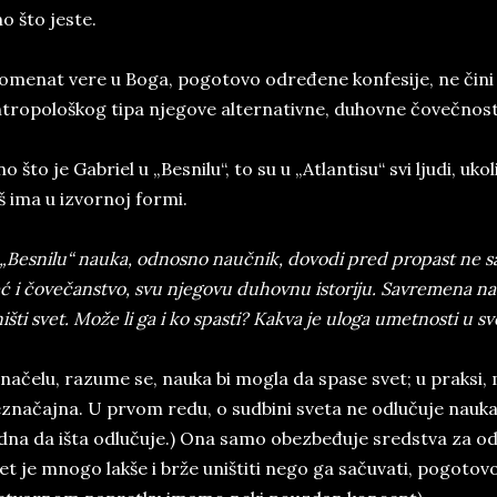
o što jeste.
menat vere u Boga, pogotovo određene konfesije, ne čini 
tropološkog tipa njegove alternativne, duhovne čovečnost
o što je Gabriel u „Besnilu“, to su u „Atlantisu“ svi ljudi, ukol
š ima u izvornoj formi.
„Besnilu“ nauka, odnosno naučnik, dovodi pred propast ne s
ć i čovečanstvo, svu njegovu duhovnu istoriju. Savremena n
išti svet. Može li ga i ko spasti? Kakva je uloga umetnosti u
načelu, razume se, nauka bi mogla da spase svet; u praksi,
značajna. U prvom redu, o sudbini sveta ne odlučuje nauka. 
dna da išta odlučuje.) Ona samo obezbeđuje sredstva za odluke
et je mnogo lakše i brže uništiti nego ga sačuvati, pogoto