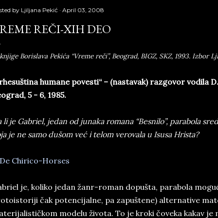
sted by
Ljiljana Pekić
April 03, 2008
REME REČI-XIH DEO
 knjige Borislava Pekića “Vreme reči”, Beograd, BIGZ, SKZ, 1993. Izbor Lji
rhesuština humane povesti“ – (nastavak) razgovor vodila D.
ograd, 5 - 6, 1985.
 li je Gabriel, jedan od junaka romana “Besnilo”, parabola s
ja je ne samo dušom već i telom verovala u Isusa Hrista?
briel je, koliko jedan žanr-roman dopušta, parabola mogu
otoistoriji čak potencijalne, pa zapuštene) alternative materij
terijalističkom modelu života. To je kroki čoveka kakav je 