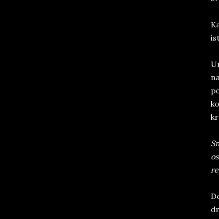
Ka
is
Um
na
po
ko
kr
Sm
os
re
Do
dr