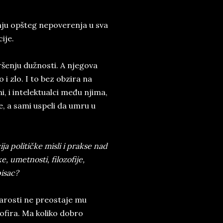
anju opšteg nepoverenja u sva
ije.
šenju dužnosti. A njegova
i zlo. I to bez obzira na
i, i intelektualci među njima,
e, a sami uspeli da umru u
a političke misli i prakse nad
, umetnosti, filozofije,
pisac?
starosti ne preostaje mu
ofira. Ma koliko dobro