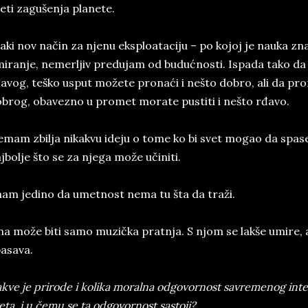
eti zagušenja planete.
aki nov način za njenu eksploataciju – po kojoj je nauka zn
iranje, nemerljiv predujam od budućnosti. Ispada tako d
avog, teško usput možete pronaći i nešto dobro, ali da pr
brog, obavezno u promet morate pustiti i nešto rđavo.
mam zbilja nikakvu ideju o tome ko bi svet mogao da spase, a
jbolje što se za njega može učiniti.
am jedino da umetnost nema tu šta da traži.
a može biti samo muzička pratnja. S njom se lakše umire, a
asava.
kve je prirode i kolika moralna odgovornost savremenog intel
eta, i u čemu se ta odgovornost sastoji?