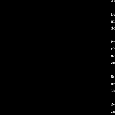
o 
Da
mi
do
Br
ti
ne
za
Ru
ne
ži
Sv
ču