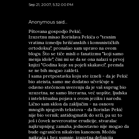
Sep 21, 2007, 5:32:00 PM
Anonymous said…
Pštovana gospodjo Pekić,
Izuzetnu misao Borislava Pekića o "tesnim
vratima izmedju hrišćanskih i komunističkih
ortodoksa", pronašao sam upravo na ovom
blogu. Što se tiče misli o fanatizmu "koji samo
menja idole", čini mi se da se ona nalazi u prvoj
knjizi "Godina koje su pojeli skakavci", premda
se ne bih mogao zakleti.
I sama pretpostavka koju ste izneli - da je Pekić
bio ateista, samo me dodatno učvršćuje u
odavno stečenom uverenju da je vaš suprug bio
uzuzetna, ne samo literarna, već uopšte, ljudska
i intelektualna pojava u ovom jeziku i narodu.
Lično sam sklon da zaključim - na osnovu
mnogih njegovih tekstova - da Borislav Pekić
nije bio vernik; antidogmatik do srži, pa uz to
još i čovek neverovatne erudicije, stvaralac
najkrupnijeg zamaha, jednostavno nije mogao da
bude ograničen nikakvim kanonom. Možda
najkraća i, bez sumnje, izuzetna definicija