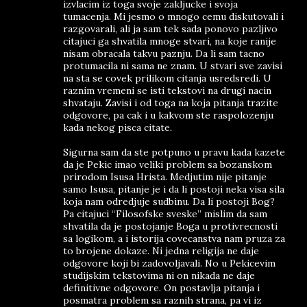
izvlacim iz toga svoje zakljucke i svoja
tumacenja. Mi jesmo o mnogo cemu diskutovali i
razgovarali, ali ja sam tek sada ponovo pazljivo
citajuci ga shvatila mnoge stvari, na koje ranije
nisam obracala takvu paznju. Da li sam tacno
protumacila ni sama ne znam. U stvari sve zavisi
na sta se covek prilikom citanja usredsredi. U
raznim vremeni se isti tekstovi na drugi nacin
shvataju. Zavisi i od toga na koja pitanja trazite
odgovore, pa cak i u kakvom ste raspolozenju
kada nekog pisca citate.
Sigurna sam da ste potpuno u pravu kada kazete
da je Pekic imao veliki problem sa bozanskom
prirodom Isusa Hrista. Medjutim nije pitanje
samo Isusa, pitanje je i da li postoji neka visa sila
koja nam odredjuje sudbinu. Da li postoji Bog?
Pa citajuci “Filosofske sveske” mislim da sam
shvatila da je postojanje Boga u protivrecnosti
sa logikom, a i istorija covecanstva nam pruza za
to brojene dokaze. Ni jedna religija ne daje
odgovore koji bi zadovoljavali. No u Pekicevim
studijskim tekstovima ni on nikada ne daje
definitivne odgovore. On postavlja pitanja i
posmatra problem sa raznih strana, pa vi iz