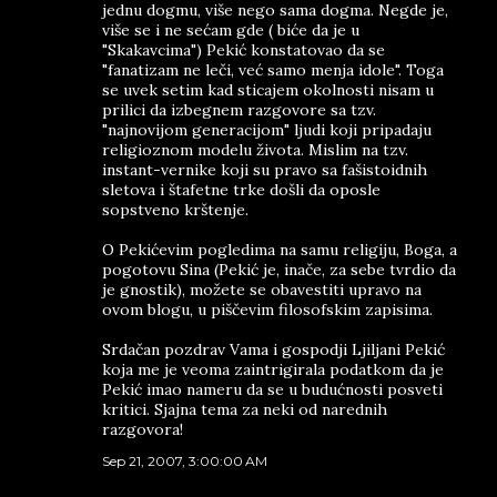
jednu dogmu, više nego sama dogma. Negde je,
više se i ne sećam gde ( biće da je u
"Skakavcima") Pekić konstatovao da se
"fanatizam ne leči, već samo menja idole". Toga
se uvek setim kad sticajem okolnosti nisam u
prilici da izbegnem razgovore sa tzv.
"najnovijom generacijom" ljudi koji pripadaju
religioznom modelu života. Mislim na tzv.
instant-vernike koji su pravo sa fašistoidnih
sletova i štafetne trke došli da oposle
sopstveno krštenje.
O Pekićevim pogledima na samu religiju, Boga, a
pogotovu Sina (Pekić je, inače, za sebe tvrdio da
je gnostik), možete se obavestiti upravo na
ovom blogu, u piščevim filosofskim zapisima.
Srdačan pozdrav Vama i gospodji Ljiljani Pekić
koja me je veoma zaintrigirala podatkom da je
Pekić imao nameru da se u budućnosti posveti
kritici. Sjajna tema za neki od narednih
razgovora!
Sep 21, 2007, 3:00:00 AM