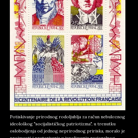
Potiskivanje prirodnog rodoljublja za račun nebuloznog
ideološkog "socijalističkog patriotizma", u trenutku
oslobodjenja od jednog neprirodnog pririska, moralo je