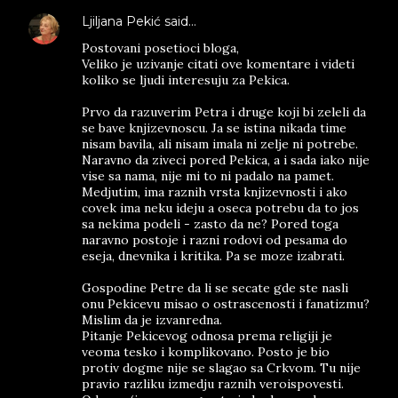
Ljiljana Pekić
said…
Postovani posetioci bloga,
Veliko je uzivanje citati ove komentare i videti
koliko se ljudi interesuju za Pekica.
Prvo da razuverim Petra i druge koji bi zeleli da
se bave knjizevnoscu. Ja se istina nikada time
nisam bavila, ali nisam imala ni zelje ni potrebe.
Naravno da ziveci pored Pekica, a i sada iako nije
vise sa nama, nije mi to ni padalo na pamet.
Medjutim, ima raznih vrsta knjizevnosti i ako
covek ima neku ideju a oseca potrebu da to jos
sa nekima podeli - zasto da ne? Pored toga
naravno postoje i razni rodovi od pesama do
eseja, dnevnika i kritika. Pa se moze izabrati.
Gospodine Petre da li se secate gde ste nasli
onu Pekicevu misao o ostrascenosti i fanatizmu?
Mislim da je izvanredna.
Pitanje Pekicevog odnosa prema religiji je
veoma tesko i komplikovano. Posto je bio
protiv dogme nije se slagao sa Crkvom. Tu nije
pravio razliku izmedju raznih veroispovesti.