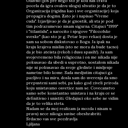
Odavno (jos pre nego sto je kod nas crkva
pocela da igra ovakvu ulogu) shvatio je da je to
Organizacija (rigidna kao i sve organizacije) koja
propagira dogmu. Zato je i napisao "Vreme
cuda". Izjavljivao je da je gnostik, ali sta je pod
tim podrazumevao nisam sigurna. Citajuci "1999"
i "Atlantidu", a narocito i njegove "Filozofske
sveske" (kao sto je g. Petar lepo rekao) dosta je
sam sa sobom diskutovao o Bogu. Ja ipak na
kraju krajeva mislim (sto ne mora da bude tacno)
da je bio ateista (rekoh i dusu spasih!). Ja sam
svojevremeno bila religiozna i on me nikada nije
pokusavao da ubedi u suprotno, uostalom nikada
nije ni pokusavao da svoje glediste i misljenje
nametne bilo kome. Sada medjutim citajuci ga
pazljivo i na miru, dosla sam do uverenja da smo
prepusteni sami sebi, pa kako god ziveli priroda
koju unistavamo osvetice nam se. Covecanstvo
samo sebe konstantno unistava i na kraju ce se
definitivno i unistiti. Gledajuci oko sebe ne vidim
da je to velika steta.
Nadam se da moj realizam (a mozda i nisam u
pravu) nece nikoga suvise obeshrabriti.
Srdacno vas sve pozdravlja
Ljiljana