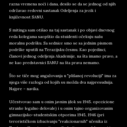
razna vremena noći i dana, desilo se da se jednog od njih
održavao redovni sastanak Odeljenja za jezik i
književnost SANU.
S mitinga sam otišao na taj sastanak i po objavi dnevnog
reda kolegama saopštio da stuidenti očekuju našu
moralnu podršku. Sa sednice smo se sa jednim pismom
podrške uputili na Terazijsku česmu. Kao pojedinci,
članovi jednog odeljenja Akademije, na šta imamo pravo, a
ne kao predstavnici SANU na šta prava nemamo.
Što se tiče mog angažovanja u "plišanoj revoluciji" ima za
njega više razloga od kojih su možda dva najpresudnija.
Najpre – navika.
Učestvovao sam u onim javnim (dok su 1945. opozicione
stranke legalno delovale) i u onim tajno organizovanim
gimnazijsko-studentskim otporima 1945, 1946 (pri
terorističkom izbacivanju "reakcionarnih" učenika iz