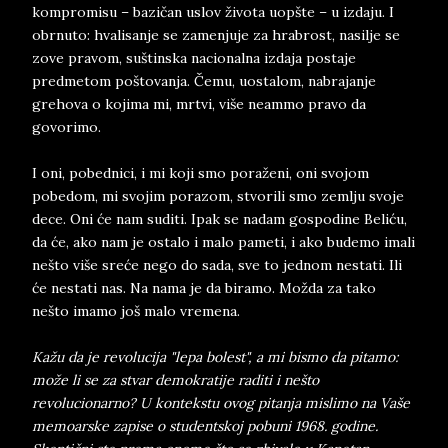
kompromisu – bazičan uslov života uopšte – u izdaju. I
obrnuto: hvalisanje se zamenjuje za hrabrost, nasilje se
zove pravom, suštinska nacionalna izdaja postaje
predmetom poštovanja. Čemu, uostalom, nabrajanje
grehova o kojima mi, mrtvi, više neammo pravo da
govorimo.
I oni, pobednici, i mi koji smo poraženi, oni svojom
pobedom, mi svojim porazom, stvorili smo zemlju svoje
dece. Oni će nam suditi. Ipak se nadam gospodine Beliću,
da će, ako nam je ostalo i malo pameti, i ako budemo imali
nešto više sreće nego do sada, sve to jednom nestati. Ili
će nestati nas. Na nama je da biramo. Možda za tako
nešto imamo još malo vremena.
Kažu da je revolucija "lepa bolest", a mi bismo da pitamo:
može li se za stvar demokratije raditi i nešto
revolucionarno? U kontekstu ovog pitanja mislimo na Vaše
memoarske zapise o studentskoj pobuni 1968. godine.