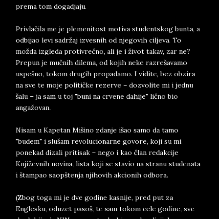
prema tom dogadjaju.
Privlačila me je plemenitost motiva studentskog bunta, a
odbijao levi sadržaj izvesnih od njegovih ciljeva. To
možda izgleda protivrečno, ali je i život takav, zar ne?
Prepun je mučnih dilema, od kojih neke razrešavamo
uspešno, tokom drugih propadamo. I vidite, bez obzira
na sve te moje političke rezerve – dozvolite mi i jednu
šalu – ja sam u toj "buni na crvene dahije" lično bio
angažovan.
Nisam u Kapetan Mišino zdanje išao samo da tamo
"budem" i slušam revolucionarne govore, koji su mi
ponekad dizali pritisak – nego i kao član redakcije
Književnih novina, lista koji se stavio na stranu studenata
i štampao saopštenja njihovih akcionih odbora.
(Zbog toga mi je dve godine kasnije, pred put za
Englesku, oduzet pasoš, te sam tokom cele godine, sve