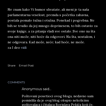
Ne znam kako Vi humor shvatate, ali meni je ta naša
parlamentarna veselost, premda s početka zabavna,
postala pomalo tužna i otužna. Ponekad i pogrebna. Ne
bih se trudio da joj mnogo doprinesem, to bih ostavio za
svoje knjige, a za pitanja vladi sve ostalo. Sve ono na šta
ona niti može, niti hoće da odgovori. Na šta, uostalom, i
ne odgovara. Kad može, neće; kad hoće, ne može.
za I deo
vidi
Share
Email Post
COMMENTS
Anonymous said…
Poštovani posetioci ovog bloga, nedavno sam
pomislila da je ovaj blog okupio nekolicinu
poštovalaca i čitalaca Borislava Pekića koji će,