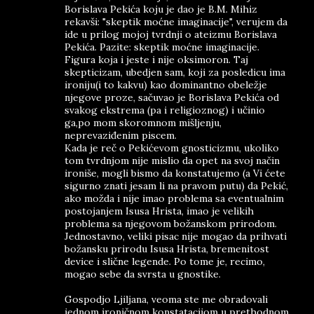
Borislava Pekića koju je dao je B.M. Mihiz
rekavši: "skeptik moćne imaginacije", verujem da
ide u prilog mojoj tvrdnji o ateizmu Borislava
Pekića. Pazite: skeptik moćne imaginacije.
Figura koja i jeste i nije oksimoron. Taj
skepticizam, ubedjen sam, koji za posledicu ima
ironiju(i to kakvu) kao dominantno obeležje
njegove proze, sačuvao je Borislava Pekića od
svakog ekstrema (pa i religioznog) i učinio
ga,po mom skoromnom mišljenju,
neprevaziđenim piscem.
Kada je reč o Pekićevom gnosticizmu, ukoliko
tom tvrdnjom nije mislio da opet na svoj način
ironiše, mogli bismo da konstatujemo (a Vi ćete
sigurno znati jesam li na pravom putu) da Pekić,
ako možda i nije imao problema sa eventualnim
postojanjem Isusa Hrista, imao je velikih
problema sa njegovom božanskom prirodom.
Jednostavno, veliki pisac nije mogao da prihvati
božansku prirodu Isusa Hrista, bremenitost
device i slične legende. Po tome je, recimo,
mogao sebe da svrsta u gnostike.
Gospodjo Ljiljana, veoma ste me obradovali
jednom ironičnom konstatacijom u prethodnom