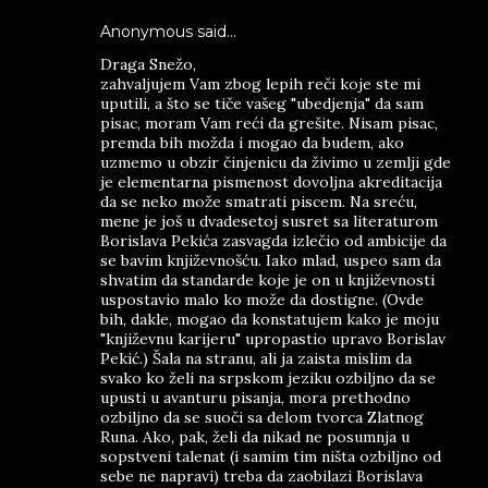
Anonymous said…
Draga Snežo,
zahvaljujem Vam zbog lepih reči koje ste mi
uputili, a što se tiče vašeg "ubedjenja" da sam
pisac, moram Vam reći da grešite. Nisam pisac,
premda bih možda i mogao da budem, ako
uzmemo u obzir činjenicu da živimo u zemlji gde
je elementarna pismenost dovoljna akreditacija
da se neko može smatrati piscem. Na sreću,
mene je još u dvadesetoj susret sa literaturom
Borislava Pekića zasvagda izlečio od ambicije da
se bavim književnošću. Iako mlad, uspeo sam da
shvatim da standarde koje je on u književnosti
uspostavio malo ko može da dostigne. (Ovde
bih, dakle, mogao da konstatujem kako je moju
"književnu karijeru" upropastio upravo Borislav
Pekić.) Šala na stranu, ali ja zaista mislim da
svako ko želi na srpskom jeziku ozbiljno da se
upusti u avanturu pisanja, mora prethodno
ozbiljno da se suoči sa delom tvorca Zlatnog
Runa. Ako, pak, želi da nikad ne posumnja u
sopstveni talenat (i samim tim ništa ozbiljno od
sebe ne napravi) treba da zaobilazi Borislava