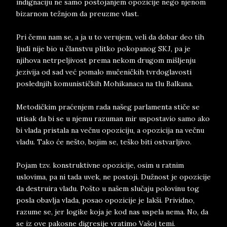
indignaciju ne samo postojanjem opozicije nego njenom
bizarnom težnjom da preuzme vlast.
Pri čemu nam se, a ja u to verujem, veli da dobar deo tih
ljudi nije bio u članstvu plitko pokopanog SKJ, pa je
njihova netrpeljivost prema nekom drugom mišljenju
jezivija od sad već pomalo mučeničkih tvrdoglavosti
poslednjih komunističkih Mohikanaca na tlu Balkana.
Metodičkim praćenjem rada našeg parlamenta stiče se
utisak da bi se u njemu razuman mir uspostavio samo ako
bi vlada pristala na večnu opoziciju, a opozicija na večnu
vladu. Tako će nešto, bojim se, teško biti ostvarljivo.
Pojam tzv. konstruktivne opozicije, osim u ratnim
uslovima, pa ni tada uvek, ne postoji. Dužnost je opozicije
da destruira vladu. Pošto u našem slučaju polovinu tog
posla obavlja vlada, posao opozicije je lakši. Prividno,
razume se, jer logike koja je kod nas uspela nema. No, da
se iz ove pakosne digresije vratimo Vašoj temi.