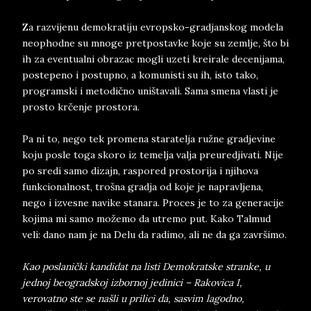
Za razvijenu demokratiju evropsko-gradjanskog modela
neophodne su mnoge pretpostavke koje su zemlje, što bi
ih za eventualni obrazac mogli uzeti kreirale decenijama,
postepeno i postupno, a komunisti su ih, isto tako,
programski i metodično uništavali. Sama smena vlasti je
prosto krčenje prostora.
Pa ni to, nego tek promena staratelja ružne gradjevine
koju posle toga skoro iz temelja valja preuredjivati. Nije
po sredi samo dizajn, raspored prostorija i njihova
funkcionalnost, trošna gradja od koje je napravljena,
nego i izvesne navike stanara. Proces je to za generacije
kojima mi samo možemo da utremo put. Kako Talmud
veli: dano nam je na Delu da radimo, ali ne da ga završimo.
Kao poslanički kandidat na listi Demokratske stranke, u
jednoj beogradskoj izbornoj jedinici – Rakovica I,
verovatno ste se našli u prilici da, sasvim lagodno,