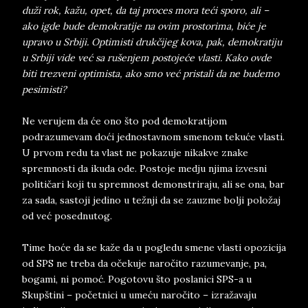
duži rok, kažu, opet, da taj proces mora teći sporo, ali –
ako igde bude demokratije na ovim prostorima, biće je
upravo u Srbiji. Optimisti drukčijeg kova, pak, demokratiju
u Srbiji vide već sa rušenjem postojeće vlasti. Kako ovde
biti trezveni optimista, ako smo već pristali da ne budemo
pesimisti?
Ne verujem da će ono što pod demokratijom
podrazumevam doći jednostavnom smenom tekuće vlasti.
U prvom redu ta vlast ne pokazuje nikakve znake
spremnosti da ikuda ode. Postoje medju njima izvesni
političari koji tu spremnost demonstriraju, ali se ona, bar
za sada, sastoji jedino u težnji da se zauzme bolji položaj
od već posednutog.
Time hoće da se kaže da u pogledu smene vlasti opozicija
od SPS ne treba da očekuje naročito razumevanje, pa,
bogami, ni pomoć. Pogotovu što poslanici SPS-a u
Skupštini – početnici u umeću naročito – izražavaju