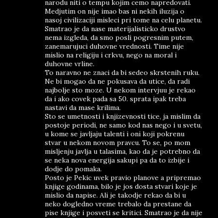
narodu niti o tempu kojim cemo napredovati.
Medjutim on nije imao bas ni nekih iluzija o
nasoj civilizaciji misleci pri tome na celu planetu.
Smatrao je da nase materijalisticko drustvo
nema izgleda, da smo posli pogresnim putem,
zanemarujuci duhovne vrednosti. Time nije
mislio na religiju i crkvu, nego na moral i
duhovne vrline.
To naravno ne znaci da bi sedeo skrstenih ruku.
Ne bi mogao da ne pokusava da utice, da radi
najbolje sto moze. U nekom intervjuu je rekao
da i ako covek pada sa 50. sprata ipak treba
nastavi da mase krilima.
Sto se umetnosti i knjizevnosti tice, ja mislim da
postoje periodi, ne samo kod nas nego i u svetu,
u kome se javljaju talenti i oni koji pokrenu
stvar u nekom novom pravcu. To se, po mom
misljenju javlja u talasima, kao da je potrebno da
se neka nova energija sakupi pa da to izbije i
dodje do pomaka.
Posto je Pekic uvek pravio planove a pripremao
knjige godinama, bilo je jos dosta stvari koje je
mislio da napise. Ali je takodje rekao da bi u
neko dogledno vreme trebalo da prestane da
pise knjige i posveti se kritici. Smatrao je da nije