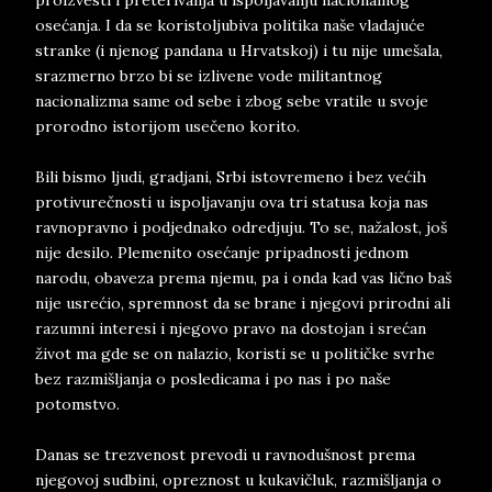
proizvesti i preterivanja u ispoljavanju nacionalnog
osećanja. I da se koristoljubiva politika naše vladajuće
stranke (i njenog pandana u Hrvatskoj) i tu nije umešala,
srazmerno brzo bi se izlivene vode militantnog
nacionalizma same od sebe i zbog sebe vratile u svoje
prorodno istorijom usečeno korito.
Bili bismo ljudi, gradjani, Srbi istovremeno i bez većih
protivurečnosti u ispoljavanju ova tri statusa koja nas
ravnopravno i podjednako odredjuju. To se, nažalost, još
nije desilo. Plemenito osećanje pripadnosti jednom
narodu, obaveza prema njemu, pa i onda kad vas lično baš
nije usrećio, spremnost da se brane i njegovi prirodni ali
razumni interesi i njegovo pravo na dostojan i srećan
život ma gde se on nalazio, koristi se u političke svrhe
bez razmišljanja o posledicama i po nas i po naše
potomstvo.
Danas se trezvenost prevodi u ravnodušnost prema
njegovoj sudbini, opreznost u kukavičluk, razmišljanja o