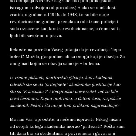
do dobijanja NIN-ove nagrade, bio pod policijskom
istragom i odvojen od porodice.) A ako se u mladost
vratim, u godine od 1945. do 1948, to su bile moje
revolucionarne godine, premda su od strane policije i
suda označene kao kontrarevolucionarne, u čemu su ti
ljudi bili savršeno u pravu.
Rekoste na početku Vašeg pitanja da je revolucija "lepa
bolest". Možda, gospodine, ali za onoga koji je obavlja. Za
onog nad kojim se obavlja samo je – bolesna.
U vreme plišanih, martovskih gibanja, kao akademik,
odvažili ste se da "pritegnete" akademike (institucije kao
što su "Francuska 7" i Beogradski univerzitet već su bile
pred česmom). Kojim motivima, u datom času, raspolaže
akademik Pekić i šta mu je tom prilikom najpresudnije?
Moram Vas, oprostite, u nečemu ispraviti. Nikog nisam
od svojih kolega akademika morao "pritezati". Pošto sam
tih dana bio sa studentima, a povremeno i govorio u