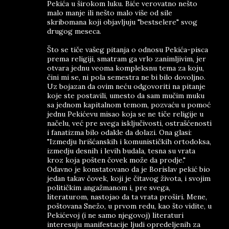
Pekića u širokom luku. Biće verovatno nešto
malo manje ili nešto malo više od sile
skribomana koji objavljuju "bestselere" svog
drugog meseca.
Što se tiče vašeg pitanja o odnosu Pekića-pisca
prema religiji, smatram ga vrlo zanimljivim, jer
otvara jednu veoma kompleksnu tema za koju,
čini mi se, ni pola semestra ne bi bilo dovoljno.
Uz bojazan da ovim neću odgovoriti na pitanje
koje ste postavili, umesto da sam mučim muku
sa jednom kapitalnom temom, pozvaću u pomoć
jednu Pekićevu misao koja se ne tiče religije u
načelu, već pre svega isključivosti, ostrašćenosti
i fanatizma bilo odakle da dolazi. Ona glasi:
"Izmedju hrišćanskih i komunističkih ortodoksa,
izmedju desnih i levih budala, tesna su vrata
kroz koja pošten čovek može da prodje."
Odavno je konstatovano da je Borislav pekić bio
jedan takav čovek, koji je čitavog života, i svojim
političkim angažmanom i, pre svega,
literaturom, nastojao da ta vrata proširi. Mene,
poštovana Snežo, u prvom redu, kao što vidite, u
Pekićevoj (i ne samo njegovoj) literaturi
interesuju manifestacije ljudi opredeljenih za