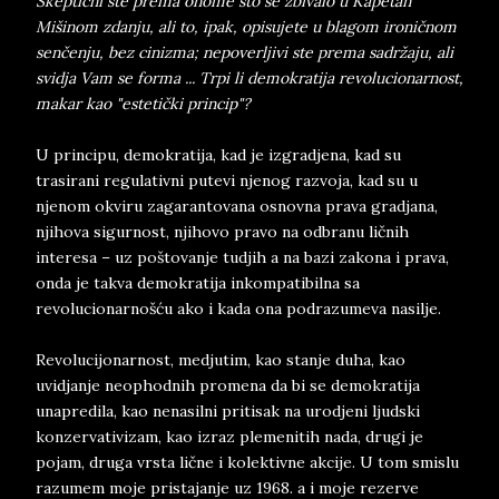
Skeptični ste prema onome što se zbivalo u Kapetan
Mišinom zdanju, ali to, ipak, opisujete u blagom ironičnom
senčenju, bez cinizma; nepoverljivi ste prema sadržaju, ali
svidja Vam se forma ... Trpi li demokratija revolucionarnost,
makar kao "estetički princip"?
U principu, demokratija, kad je izgradjena, kad su
trasirani regulativni putevi njenog razvoja, kad su u
njenom okviru zagarantovana osnovna prava gradjana,
njihova sigurnost, njihovo pravo na odbranu ličnih
interesa – uz poštovanje tudjih a na bazi zakona i prava,
onda je takva demokratija inkompatibilna sa
revolucionarnošću ako i kada ona podrazumeva nasilje.
Revolucijonarnost, medjutim, kao stanje duha, kao
uvidjanje neophodnih promena da bi se demokratija
unapredila, kao nenasilni pritisak na urodjeni ljudski
konzervativizam, kao izraz plemenitih nada, drugi je
pojam, druga vrsta lične i kolektivne akcije. U tom smislu
razumem moje pristajanje uz 1968. a i moje rezerve