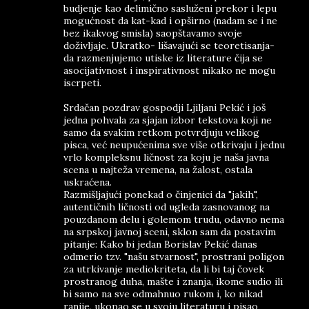
budjenje kao delimično sasluženi prekor i lepu
mogućnost da kat-kad i opširno (nadam se i ne
bez ikakvog smisla) saopštavamo svoje
doživljaje. Ukratko- lišavajući se teoretisanja-
da razmenjujemo utiske iz literature čija se
asocijativnost i inspirativnost nikako ne mogu
iscrpeti.
Srdačan pozdrav gospodji Ljiljani Pekić i još
jedna pohvala za sjajan izbor tekstova koji ne
samo da svakim retkom potvrdjuju velikog
pisca, već neupućenima sve više otkrivaju i jednu
vrlo kompleksnu ličnost za koju je naša javna
scena u najteža vremena, na žalost, ostala
uskraćena.
Razmišljajući ponekad o činjenici da "jakih",
autentičnih ličnosti od ugleda zasnovanog na
pouzdanom delu i golemom trudu, odavno nema
na srpskoj javnoj sceni, sklon sam da postavim
pitanje: Kako bi jedan Borislav Pekić danas
odmerio tzv. "našu stvarnost", prostrani poligon
za utrkivanje mediokriteta, da li bi taj čovek
prostranog duha, mašte i znanja, ikome sudio ili
bi samo na sve odmahnuo rukom i, ko nikad
ranije, ukopao se u svoju literaturu i pisao