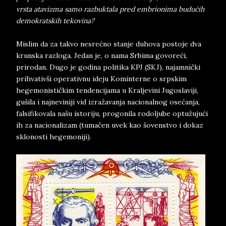
vrsta atavizma samo razbuktala pred embrionima budućih
demokratskih tekovina?
Mislim da za takvo nesrećno stanje duhova postoje dva
krunska razloga. Jedan je, o nama Srbima govoreći,
prirodan. Dugo je godina politika KPJ (SKJ), najamnički
prihvativši operativnu ideju Kominterne o srpskim
hegemonističkim tendencijama u Kraljevini Jugoslaviji,
gušila i najneviniji vid izražavanja nacionalnog osećanja,
falsifikovala našu istoriju, progonila rodoljube optužujući
ih za nacionalizam (tumačen uvek kao šovenstvo i dokaz
sklonosti hegemoniji).