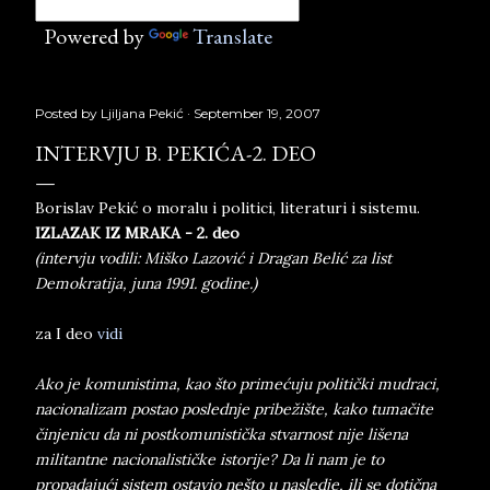
Powered by
Translate
Posted by
Ljiljana Pekić
September 19, 2007
INTERVJU B. PEKIĆA-2. DEO
Borislav Pekić o moralu i politici, literaturi i sistemu.
IZLAZAK IZ MRAKA - 2. deo
(intervju vodili: Miško Lazović i Dragan Belić za list
Demokratija, juna 1991. godine.)
za I deo
vidi
Ako je komunistima, kao što primećuju politički mudraci,
nacionalizam postao poslednje pribežište, kako tumačite
činjenicu da ni postkomunistička stvarnost nije lišena
militantne nacionalističke istorije? Da li nam je to
propadajući sistem ostavio nešto u nasledje, ili se dotična