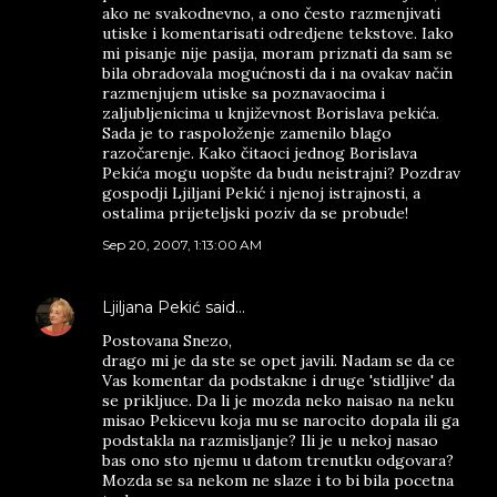
ako ne svakodnevno, a ono često razmenjivati
utiske i komentarisati odredjene tekstove. Iako
mi pisanje nije pasija, moram priznati da sam se
bila obradovala mogućnosti da i na ovakav način
razmenjujem utiske sa poznavaocima i
zaljubljenicima u književnost Borislava pekića.
Sada je to raspoloženje zamenilo blago
razočarenje. Kako čitaoci jednog Borislava
Pekića mogu uopšte da budu neistrajni? Pozdrav
gospodji Ljiljani Pekić i njenoj istrajnosti, a
ostalima prijeteljski poziv da se probude!
Sep 20, 2007, 1:13:00 AM
Ljiljana Pekić
said…
Postovana Snezo,
drago mi je da ste se opet javili. Nadam se da ce
Vas komentar da podstakne i druge 'stidljive' da
se prikljuce. Da li je mozda neko naisao na neku
misao Pekicevu koja mu se narocito dopala ili ga
podstakla na razmisljanje? Ili je u nekoj nasao
bas ono sto njemu u datom trenutku odgovara?
Mozda se sa nekom ne slaze i to bi bila pocetna