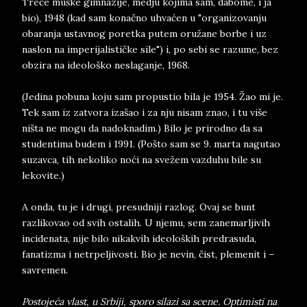
Treće muške gimnazije, medju kojima sam, dabome, i ja
bio), 1948 (kad sam konačno uhvaćen u "organizovanju
obaranja ustavnog poretka putem oružane borbe i uz
naslon na imperijalističke sile") i, po sebi se razume, bez
obzira na ideološko neslaganje, 1968.
(Jedina pobuna koju sam propustio bila je 1954. Žao mi je.
Tek sam iz zatvora izašao i za nju nisam znao, i tu više
ništa ne mogu da nadoknadim.) Bilo je prirodno da sa
studentima budem i 1991. (Pošto sam se 9. marta nagutao
suzavca, tih nekoliko noći na svežem vazduhu bile su
lekovite.)
A onda, tu je i drugi, presudniji razlog. Ovaj se bunt
razlikovao od svih ostalih. U njemu, sem zanemarljivih
incidenata, nije bilo nikakvih ideoloških predrasuda,
fanatizma i netrpeljivosti. Bio je nevin, čist, plemenit i –
savremen.
Postojeća vlast, u Srbiji, sporo silazi sa scene. Optimisti na