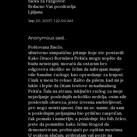
tacka za razgovor.
Srdacno Vas pozdravlja
Ljiljana
Sep 20, 2007, 1:22:00 AM
Anonymous said…
Poštovana Snežo,
ubistveno simpatično pitanje koje ste postavili:
Kako čitaoci Borislava Pekića mogu uopšte da
budu neistrajni, moraću da ostavim bez
odgovora ukoliko ne želim da nabrajam manje-
više banalne razloge kao opravdanje za lenjost.
Cinik u meni bi rekao: Zašto da pišem, kad mi je
lakše i lepše da čitam testove nenadmašnog
Pekića. Šala na stranu, isključivi razlog za moje
nejavljanje poslednjih nekoliko nedelja, osim sile
poslovnih obaveza, jeste izvesna snebivljivost,
pre nego neistrajnost; čini mi se, naime, da sam
u poslednjim javljanjima bio prilično raspričan,
čak pomalo i nametljiv, a poslednje što bih želeo,
jeste da pomislite kako želim štogod da
demonstriram, prebirajući po opštim mestima.
U svakom slučaju, prihvatam vaš poziv na