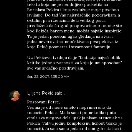
tekstu koja me je neodoljivo podsetila na
Borislava Pekića i koja zaslužuje moje posebno
javljanje. Do tad Vas najsrdačnije pozdravljam, a
ostalim privrženicima dela velikog pisca
predlažem da štogod progovorimo o onome što
kod Pekića, barem mene, možda najviše inspiriše:
To je jedan poseban ugao gledanja na stvari,
jedna neverovatna, neočekivana pesrpektiva iz
koje Pekić posmatra i stvarnost i fantaziju.
Uz Pekićevu tvrdnju da je "fantazija najviši oblik
kritike jedne stvarnosti za koju je um sposoban"
sve vas srdačno pozdravljam.
Sep 22, 2007, 1:35:00 AM
Ljiljana Pekić
said…
Postovani Petre,
Veoma je od mene smelo i neprimereno da
tumacim Pekica. Mada sam i po nekoliko puta
citala sva njegova dela, ipak ja nisam strucnjak za
Pekica. Takvu jednu kompleksnu licnost tesko je
tumaciti. Ja sam samo jedan od mnogih citalaca i