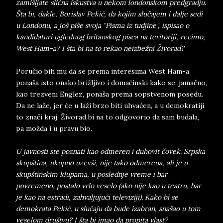
zamišljate slična iskustva u nekom londonskom predgradju.
Šta bi, dakle, Borislav Pekić, da kojim slučajem i dalje sedi
u Londonu, a još piše svoja "Pisma iz tudjine", ispisao o
kandidaturi uglednog britanskog pisca na teritoriji, recimo,
West Ham-a? I šta bi na to rekao neizbežni Živorad?
Poručio bih mu da se prema interesima West Ham-a
ponaša isto onako brižljivo i domaćinski kako se, jamačno,
kao trezveni Englez, ponaša prema sopstvenom posedu.
Da ne laže, jer će u laži brzo biti uhvaćen, a u demokratiji
to znači kraj. Živorad bi na to odgovorio da sam budala,
pa možda i u pravu bio.
U javnosti ste poznati kao odmeren i duhovit čovek. Srpska
skupština, ukupno uzevši, nije tako odmerena, ali je u
skupštinskim klupama, u poslednje vreme i bar
povremeno, postalo vrlo veselo (ako nije kao u teatru, bar
je kao na estradi, zahvaljujući televiziji). Kako bi se
demokrata Pekić, u slučaju da bude izabran, snašao u tom
veselom društvu? I šta bi imao da propita vlast?