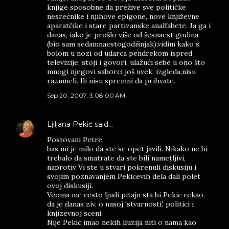
knjige sposobne da prežive sve političke
nesrećnike i njihove epigone, nove književne
aparatčike i stare partizanske analfabete. Ja ga i
danas, iako je prošlo više od šesnaest godina
(bio sam sedamnaestogodišnjak),vidim kako s
bolom u nozi od udarca pendrekom ispred
televizije, stoji i govori, ulažući sebe u ono što
mnogi njegovi saborci još uvek, izgleda,nisu
razumeli. Ili nisu spremni da prihvate.
Sep 20, 2007, 3:08:00 AM
Ljiljana Pekić
said…
Postovani Petre,
bas mi je milo da ste se opet javili. Nikako ne bi
trebalo da smatrate da ste bili nametljivi,
naprotiv Vi ste u stvari pokrenuli diskusiju i
svojim poznavanjem Pekicevih dela dali polet
ovoj diskusiji.
Veoma me cesto ljudi pitaju sta bi Pekic rekao,
da je danas ziv, o nasoj 'stvarnosti', politici i
knjizevnoj sceni.
Nije Pekic imao nekih iluzija niti o nama kao