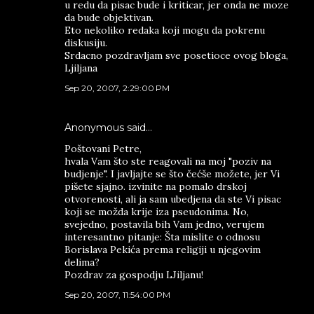
u redu da pisac bude i kriticar, jer onda ne moze
da bude objektivan.
Eto nekoliko redaka koji mogu da pokrenu
diskusiju.
Srdacno pozdravljam sve posetioce ovog bloga,
Ljiljana
Sep 20, 2007, 2:29:00 PM
Anonymous said…
Poštovani Petre,
hvala Vam što ste reagovali na moj "poziv na
budjenje". I javljajte se što čećše možete, jer Vi
pišete sjajno. izvinite na pomalo drskoj
otvorenosti, ali ja sam ubedjena da ste Vi pisac
koji se možda krije iza pseudonima. No,
svejedno, postavila bih Vam jedno, verujem
interesantno pitanje: Šta mislite o odnosu
Borislava Pekića prema religiji u njegovim
delima?
Pozdrav za gospodju LJiljanu!
Sep 20, 2007, 11:54:00 PM