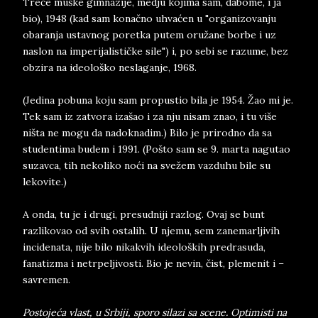
Treće muške gimnazije, medju kojima sam, dabome, i ja
bio), 1948 (kad sam konačno uhvaćen u "organizovanju
obaranja ustavnog poretka putem oružane borbe i uz
naslon na imperijalističke sile") i, po sebi se razume, bez
obzira na ideološko neslaganje, 1968.
(Jedina pobuna koju sam propustio bila je 1954. Žao mi je.
Tek sam iz zatvora izašao i za nju nisam znao, i tu više
ništa ne mogu da nadoknadim.) Bilo je prirodno da sa
studentima budem i 1991. (Pošto sam se 9. marta nagutao
suzavca, tih nekoliko noći na svežem vazduhu bile su
lekovite.)
A onda, tu je i drugi, presudniji razlog. Ovaj se bunt
razlikovao od svih ostalih. U njemu, sem zanemarljivih
incidenata, nije bilo nikakvih ideoloških predrasuda,
fanatizma i netrpeljivosti. Bio je nevin, čist, plemenit i –
savremen.
Postojeća vlast, u Srbiji, sporo silazi sa scene. Optimisti na