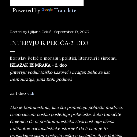
Powered by
Translate
Posted by
Ljiljana Pekić
September 19, 2007
INTERVJU B. PEKIĆA-2. DEO
Borislav Pekić o moralu i politici, literaturi i sistemu.
IZLAZAK IZ MRAKA - 2. deo
(intervju vodili: Miško Lazović i Dragan Belić za list
Demokratija, juna 1991. godine.)
za I deo
vidi
Ako je komunistima, kao što primećuju politički mudraci,
nacionalizam postao poslednje pribežište, kako tumačite
činjenicu da ni postkomunistička stvarnost nije lišena
militantne nacionalističke istorije? Da li nam je to
propadajući sistem ostavio nešto u nasledje, ili se dotična