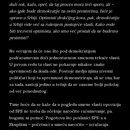
duži rok, kažu, opet, da taj proces mora teći sporo, ali –
ako igde bude demokratije na ovim prostorima, biće je
upravo u Srbiji. Optimisti drukčijeg kova, pak, demokratiju
u Srbiji vide već sa rušenjem postojeće vlasti. Kako ovde
biti trezveni optimista, ako smo već pristali da ne budemo
pesimisti?
Ne verujem da će ono što pod demokratijom
podrazumevam doći jednostavnom smenom tekuće vlasti.
U prvom redu ta vlast ne pokazuje nikakve znake
spremnosti da ikuda ode. Postoje medju njima izvesni
političari koji tu spremnost demonstriraju, ali se ona, bar
za sada, sastoji jedino u težnji da se zauzme bolji položaj
od već posednutog.
Time hoće da se kaže da u pogledu smene vlasti opozicija
od SPS ne treba da očekuje naročito razumevanje, pa,
bogami, ni pomoć. Pogotovu što poslanici SPS-a u
Skupštini – početnici u umeću naročito – izražavaju