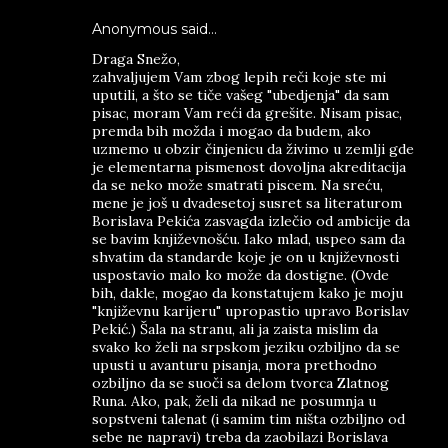
Anonymous said…
Draga Snežo,
zahvaljujem Vam zbog lepih reči koje ste mi
uputili, a što se tiče vašeg "ubedjenja" da sam
pisac, moram Vam reći da grešite. Nisam pisac,
premda bih možda i mogao da budem, ako
uzmemo u obzir činjenicu da živimo u zemlji gde
je elementarna pismenost dovoljna akreditacija
da se neko može smatrati piscem. Na sreću,
mene je još u dvadesetoj susret sa literaturom
Borislava Pekića zasvagda izlečio od ambicije da
se bavim književnošću. Iako mlad, uspeo sam da
shvatim da standarde koje je on u književnosti
uspostavio malo ko može da dostigne. (Ovde
bih, dakle, mogao da konstatujem kako je moju
"književnu karijeru" upropastio upravo Borislav
Pekić.) Šala na stranu, ali ja zaista mislim da
svako ko želi na srpskom jeziku ozbiljno da se
upusti u avanturu pisanja, mora prethodno
ozbiljno da se suoči sa delom tvorca Zlatnog
Runa. Ako, pak, želi da nikad ne posumnja u
sopstveni talenat (i samim tim ništa ozbiljno od
sebe ne napravi) treba da zaobilazi Borislava