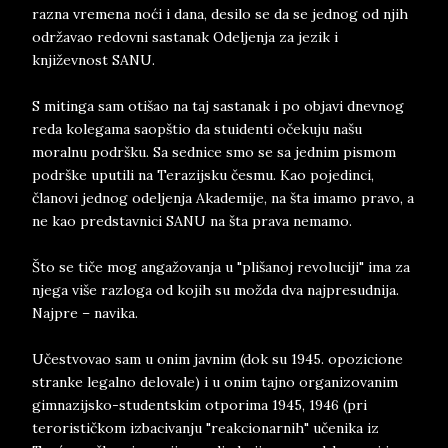
razna vremena noći i dana, desilo se da se jednog od njih
održavao redovni sastanak Odeljenja za jezik i
književnost SANU.
S mitinga sam otišao na taj sastanak i po objavi dnevnog
reda kolegama saopštio da stuidenti očekuju našu
moralnu podršku. Sa sednice smo se sa jednim pismom
podrške uputili na Terazijsku česmu. Kao pojedinci,
članovi jednog odeljenja Akademije, na šta imamo pravo, a
ne kao predstavnici SANU na šta prava nemamo.
Što se tiče mog angažovanja u "plišanoj revoluciji" ima za
njega više razloga od kojih su možda dva najpresudnija.
Najpre – navika.
Učestvovao sam u onim javnim (dok su 1945. opozicione
stranke legalno delovale) i u onim tajno organizovanim
gimnazijsko-studentskim otporima 1945, 1946 (pri
terorističkom izbacivanju "reakcionarnih" učenika iz