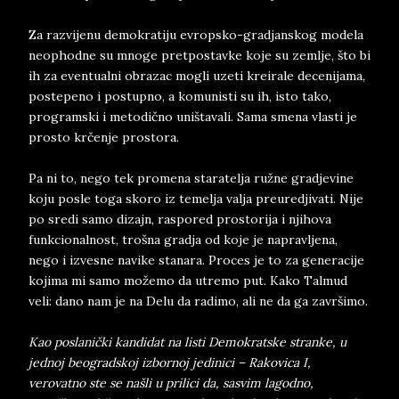
Za razvijenu demokratiju evropsko-gradjanskog modela
neophodne su mnoge pretpostavke koje su zemlje, što bi
ih za eventualni obrazac mogli uzeti kreirale decenijama,
postepeno i postupno, a komunisti su ih, isto tako,
programski i metodično uništavali. Sama smena vlasti je
prosto krčenje prostora.
Pa ni to, nego tek promena staratelja ružne gradjevine
koju posle toga skoro iz temelja valja preuredjivati. Nije
po sredi samo dizajn, raspored prostorija i njihova
funkcionalnost, trošna gradja od koje je napravljena,
nego i izvesne navike stanara. Proces je to za generacije
kojima mi samo možemo da utremo put. Kako Talmud
veli: dano nam je na Delu da radimo, ali ne da ga završimo.
Kao poslanički kandidat na listi Demokratske stranke, u
jednoj beogradskoj izbornoj jedinici – Rakovica I,
verovatno ste se našli u prilici da, sasvim lagodno,