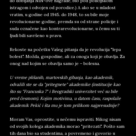
do dobijanja NIN-ove nagrade, bio pod policijskom
istragom i odvojen od porodice.) A ako se u mladost
vratim, u godine od 1945. do 1948, to su bile moje
revolucionarne godine, premda su od strane policije i
suda označene kao kontrarevolucionarne, u čemu su ti
ljudi bili savršeno u pravu.
Rekoste na početku Vašeg pitanja da je revolucija "lepa
bolest". Možda, gospodine, ali za onoga koji je obavlja. Za
onog nad kojim se obavlja samo je – bolesna.
U vreme plišanih, martovskih gibanja, kao akademik,
odvažili ste se da "pritegnete" akademike (institucije kao
što su "Francuska 7" i Beogradski univerzitet već su bile
pred česmom). Kojim motivima, u datom času, raspolaže
akademik Pekić i šta mu je tom prilikom najpresudnije?
Moram Vas, oprostite, u nečemu ispraviti. Nikog nisam
od svojih kolega akademika morao "pritezati". Pošto sam
tih dana bio sa studentima, a povremeno i govorio u