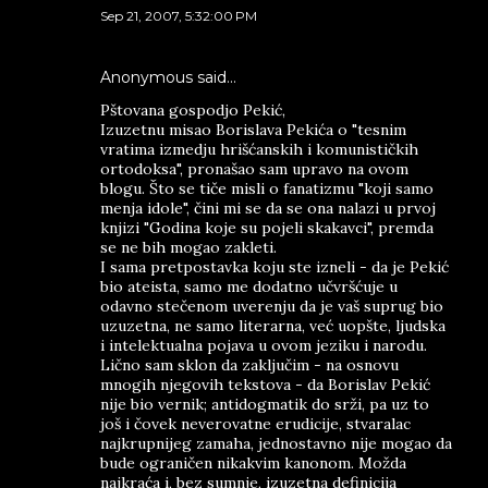
Sep 21, 2007, 5:32:00 PM
Anonymous said…
Pštovana gospodjo Pekić,
Izuzetnu misao Borislava Pekića o "tesnim
vratima izmedju hrišćanskih i komunističkih
ortodoksa", pronašao sam upravo na ovom
blogu. Što se tiče misli o fanatizmu "koji samo
menja idole", čini mi se da se ona nalazi u prvoj
knjizi "Godina koje su pojeli skakavci", premda
se ne bih mogao zakleti.
I sama pretpostavka koju ste izneli - da je Pekić
bio ateista, samo me dodatno učvršćuje u
odavno stečenom uverenju da je vaš suprug bio
uzuzetna, ne samo literarna, već uopšte, ljudska
i intelektualna pojava u ovom jeziku i narodu.
Lično sam sklon da zaključim - na osnovu
mnogih njegovih tekstova - da Borislav Pekić
nije bio vernik; antidogmatik do srži, pa uz to
još i čovek neverovatne erudicije, stvaralac
najkrupnijeg zamaha, jednostavno nije mogao da
bude ograničen nikakvim kanonom. Možda
najkraća i, bez sumnje, izuzetna definicija