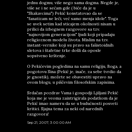
jednu dogmu, više nego sama dogma. Negde je,
više se i ne sećam gde ( biće da je u
"Skakavcima") Pekić konstatovao da se
"fanatizam ne leči, već samo menja idole". Toga
se uvek setim kad sticajem okolnosti nisam u
prilici da izbegnem razgovore sa tzv.
"najnovijom generacijom" ljudi koji pripadaju
religioznom modelu života. Mislim na tzv.
instant-vernike koji su pravo sa fašistoidnih
sletova i štafetne trke došli da oposle
sopstveno krštenje.
O Pekićevim pogledima na samu religiju, Boga, a
pogotovu Sina (Pekić je, inače, za sebe tvrdio da
je gnostik), možete se obavestiti upravo na
ovom blogu, u piščevim filosofskim zapisima.
Srdačan pozdrav Vama i gospodji Ljiljani Pekić
koja me je veoma zaintrigirala podatkom da je
Pekić imao nameru da se u budućnosti posveti
kritici. Sjajna tema za neki od narednih
razgovora!
Sep 21, 2007, 3:00:00 AM