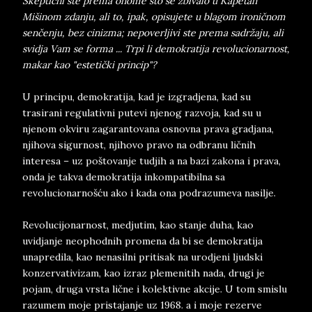
Skeptični ste prema onome što se zbivalo u Kapetan
Mišinom zdanju, ali to, ipak, opisujete u blagom ironičnom
senčenju, bez cinizma; nepoverljivi ste prema sadržaju, ali
svidja Vam se forma ... Trpi li demokratija revolucionarnost,
makar kao "estetički princip"?
U principu, demokratija, kad je izgradjena, kad su
trasirani regulativni putevi njenog razvoja, kad su u
njenom okviru zagarantovana osnovna prava gradjana,
njihova sigurnost, njihovo pravo na odbranu ličnih
interesa – uz poštovanje tudjih a na bazi zakona i prava,
onda je takva demokratija inkompatibilna sa
revolucionarnošću ako i kada ona podrazumeva nasilje.
Revolucijonarnost, medjutim, kao stanje duha, kao
uvidjanje neophodnih promena da bi se demokratija
unapredila, kao nenasilni pritisak na urodjeni ljudski
konzervativizam, kao izraz plemenitih nada, drugi je
pojam, druga vrsta lične i kolektivne akcije. U tom smislu
razumem moje pristajanje uz 1968. a i moje rezerve