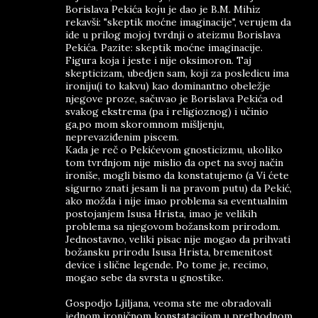
Borislava Pekića koju je dao je B.M. Mihiz
rekavši: "skeptik moćne imaginacije", verujem da
ide u prilog mojoj tvrdnji o ateizmu Borislava
Pekića. Pazite: skeptik moćne imaginacije.
Figura koja i jeste i nije oksimoron. Taj
skepticizam, ubedjen sam, koji za posledicu ima
ironiju(i to kakvu) kao dominantno obeležje
njegove proze, sačuvao je Borislava Pekića od
svakog ekstrema (pa i religioznog) i učinio
ga,po mom skoromnom mišljenju,
neprevaziđenim piscem.
Kada je reč o Pekićevom gnosticizmu, ukoliko
tom tvrdnjom nije mislio da opet na svoj način
ironiše, mogli bismo da konstatujemo (a Vi ćete
sigurno znati jesam li na pravom putu) da Pekić,
ako možda i nije imao problema sa eventualnim
postojanjem Isusa Hrista, imao je velikih
problema sa njegovom božanskom prirodom.
Jednostavno, veliki pisac nije mogao da prihvati
božansku prirodu Isusa Hrista, bremenitost
device i slične legende. Po tome je, recimo,
mogao sebe da svrsta u gnostike.
Gospodjo Ljiljana, veoma ste me obradovali
jednom ironičnom konstatacijom u prethodnom