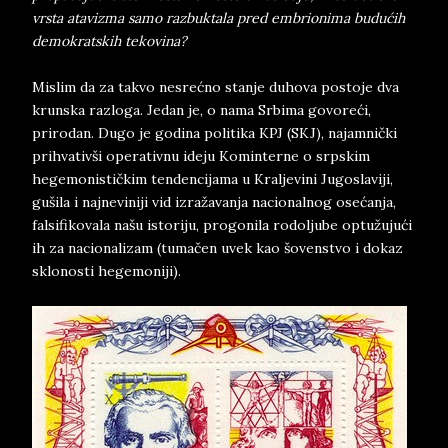
vrsta atavizma samo razbuktala pred embrionima budućih
demokratskih tekovina?
Mislim da za takvo nesrećno stanje duhova postoje dva
krunska razloga. Jedan je, o nama Srbima govoreći,
prirodan. Dugo je godina politika KPJ (SKJ), najamnički
prihvativši operativnu ideju Kominterne o srpskim
hegemonističkim tendencijama u Kraljevini Jugoslaviji,
gušila i najneviniji vid izražavanja nacionalnog osećanja,
falsifikovala našu istoriju, progonila rodoljube optužujući
ih za nacionalizam (tumačen uvek kao šovenstvo i dokaz
sklonosti hegemoniji).