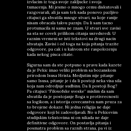
izvlacim iz toga svoje zakljucke i svoja
tumacenja. Mi jesmo o mnogo cemu diskutovali i
razgovarali, ali ja sam tek sada ponovo pazljivo
citajuci ga shvatila mnoge stvari, na koje ranije
nisam obracala takvu paznju. Da li sam tacno
protumacila ni sama ne znam. U stvari sve zavisi
na sta se covek prilikom citanja usredsredi. U
raznim vremeni se isti tekstovi na drugi nacin
shvataju. Zavisi i od toga na koja pitanja trazite
odgovore, pa cak i u kakvom ste raspolozenju
kada nekog pisca citate.
Sigurna sam da ste potpuno u pravu kada kazete
da je Pekic imao veliki problem sa bozanskom
prirodom Isusa Hrista. Medjutim nije pitanje
samo Isusa, pitanje je i da li postoji neka visa sila
koja nam odredjuje sudbinu. Da li postoji Bog?
Pa citajuci “Filosofske sveske” mislim da sam
shvatila da je postojanje Boga u protivrecnosti
sa logikom, a i istorija covecanstva nam pruza za
to brojene dokaze. Ni jedna religija ne daje
odgovore koji bi zadovoljavali. No u Pekicevim
studijskim tekstovima ni on nikada ne daje
definitivne odgovore. On postavlja pitanja i
posmatra problem sa raznih strana, pa vi iz