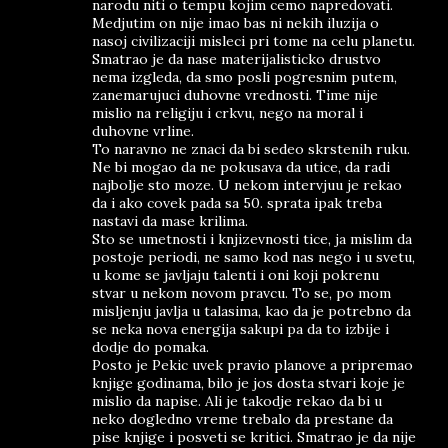
narodu niti o tempu kojim cemo napredovati.
Medjutim on nije imao bas ni nekih iluzija o
nasoj civilizaciji misleci pri tome na celu planetu.
Smatrao je da nase materijalisticko drustvo
nema izgleda, da smo posli pogresnim putem,
zanemarujuci duhovne vrednosti. Time nije
mislio na religiju i crkvu, nego na moral i
duhovne vrline.
To naravno ne znaci da bi sedeo skrstenih ruku.
Ne bi mogao da ne pokusava da utice, da radi
najbolje sto moze. U nekom intervjuu je rekao
da i ako covek pada sa 50. sprata ipak treba
nastavi da mase krilima.
Sto se umetnosti i knjizevnosti tice, ja mislim da
postoje periodi, ne samo kod nas nego i u svetu,
u kome se javljaju talenti i oni koji pokrenu
stvar u nekom novom pravcu. To se, po mom
misljenju javlja u talasima, kao da je potrebno da
se neka nova energija sakupi pa da to izbije i
dodje do pomaka.
Posto je Pekic uvek pravio planove a pripremao
knjige godinama, bilo je jos dosta stvari koje je
mislio da napise. Ali je takodje rekao da bi u
neko dogledno vreme trebalo da prestane da
pise knjige i posveti se kritici. Smatrao je da nije