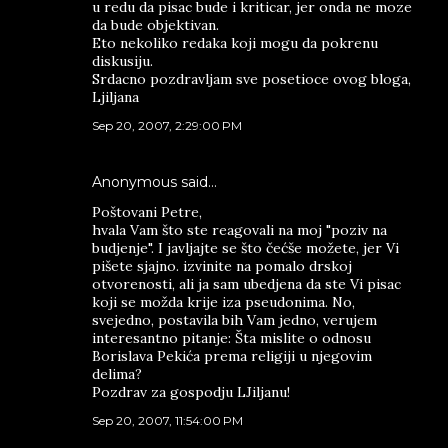
u redu da pisac bude i kriticar, jer onda ne moze
da bude objektivan.
Eto nekoliko redaka koji mogu da pokrenu
diskusiju.
Srdacno pozdravljam sve posetioce ovog bloga,
Ljiljana
Sep 20, 2007, 2:29:00 PM
Anonymous said…
Poštovani Petre,
hvala Vam što ste reagovali na moj "poziv na
budjenje". I javljajte se što čećše možete, jer Vi
pišete sjajno. izvinite na pomalo drskoj
otvorenosti, ali ja sam ubedjena da ste Vi pisac
koji se možda krije iza pseudonima. No,
svejedno, postavila bih Vam jedno, verujem
interesantno pitanje: Šta mislite o odnosu
Borislava Pekića prema religiji u njegovim
delima?
Pozdrav za gospodju LJiljanu!
Sep 20, 2007, 11:54:00 PM