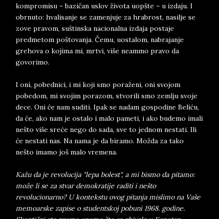
kompromisu – bazičan uslov života uopšte – u izdaju. I
obrnuto: hvalisanje se zamenjuje za hrabrost, nasilje se
zove pravom, suštinska nacionalna izdaja postaje
predmetom poštovanja. Čemu, uostalom, nabrajanje
grehova o kojima mi, mrtvi, više neammo pravo da
govorimo.
I oni, pobednici, i mi koji smo poraženi, oni svojom
pobedom, mi svojim porazom, stvorili smo zemlju svoje
dece. Oni će nam suditi. Ipak se nadam gospodine Beliću,
da će, ako nam je ostalo i malo pameti, i ako budemo imali
nešto više sreće nego do sada, sve to jednom nestati. Ili
će nestati nas. Na nama je da biramo. Možda za tako
nešto imamo još malo vremena.
Kažu da je revolucija "lepa bolest", a mi bismo da pitamo:
može li se za stvar demokratije raditi i nešto
revolucionarno? U kontekstu ovog pitanja mislimo na Vaše
memoarske zapise o studentskoj pobuni 1968. godine.