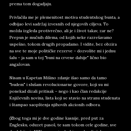
prema tom dogadjaju.
Privlačila me je plemenitost motiva studentskog bunta, a
odbijao levi sadržaj izvesnih od njegovih ciljeva. To
možda izgleda protivrečno, ali je i život takav, zar ne?
Prepun je mučnih dilema, od kojih neke razrešavamo
uspešno, tokom drugih propadamo. I vidite, bez obzira
na sve te moje političke rezerve – dozvolite mi i jednu
šalu – ja sam u toj "buni na crvene dahije" lično bio
angažovan.
Nisam u Kapetan Mišino zdanje išao samo da tamo
"budem" i slušam revolucionarne govore, koji su mi
ponekad dizali pritisak – nego i kao član redakcije
Književnih novina, lista koji se stavio na stranu studenata
i štampao saopštenja njihovih akcionih odbora.
(Zbog toga mi je dve godine kasnije, pred put za
Englesku, oduzet pasoš, te sam tokom cele godine, sve