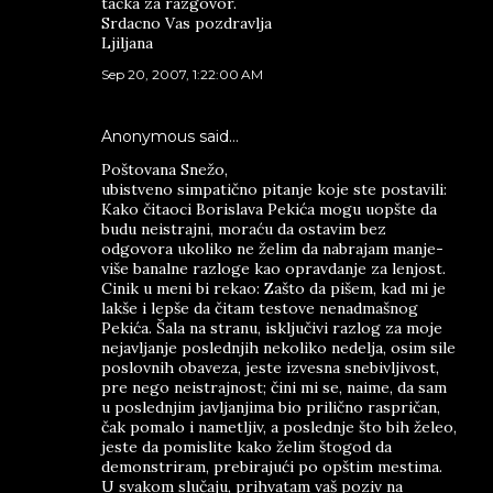
tacka za razgovor.
Srdacno Vas pozdravlja
Ljiljana
Sep 20, 2007, 1:22:00 AM
Anonymous said…
Poštovana Snežo,
ubistveno simpatično pitanje koje ste postavili:
Kako čitaoci Borislava Pekića mogu uopšte da
budu neistrajni, moraću da ostavim bez
odgovora ukoliko ne želim da nabrajam manje-
više banalne razloge kao opravdanje za lenjost.
Cinik u meni bi rekao: Zašto da pišem, kad mi je
lakše i lepše da čitam testove nenadmašnog
Pekića. Šala na stranu, isključivi razlog za moje
nejavljanje poslednjih nekoliko nedelja, osim sile
poslovnih obaveza, jeste izvesna snebivljivost,
pre nego neistrajnost; čini mi se, naime, da sam
u poslednjim javljanjima bio prilično raspričan,
čak pomalo i nametljiv, a poslednje što bih želeo,
jeste da pomislite kako želim štogod da
demonstriram, prebirajući po opštim mestima.
U svakom slučaju, prihvatam vaš poziv na