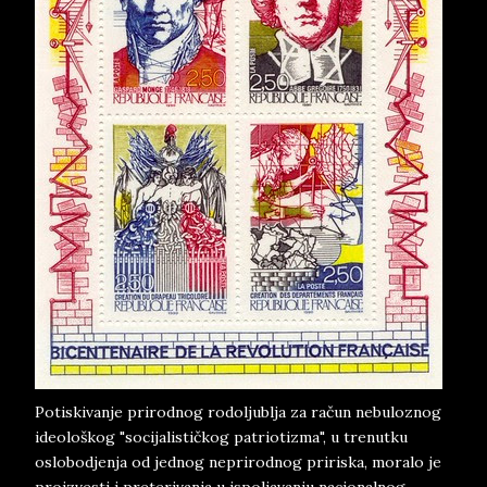
Potiskivanje prirodnog rodoljublja za račun nebuloznog
ideološkog "socijalističkog patriotizma", u trenutku
oslobodjenja od jednog neprirodnog pririska, moralo je