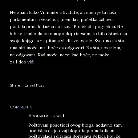
Ne znam kako Vi humor shvatate, ali meni je ta naša
parlamentarna veselost, premda s početka zabavna,
postala pomalo tužna i otužna. Ponekad i pogrebna. Ne
bih se trudio da joj mnogo doprinesem, to bih ostavio za
svoje knjige, a za pitanja vladi sve ostalo. Sve ono na šta
ona niti može, niti hoće da odgovori. Na šta, uostalom, i
ne odgovara. Kad može, neće; kad hoće, ne može.
za I deo
vidi
Share
Email Post
COMMENTS
Anonymous said…
Poštovani posetioci ovog bloga, nedavno sam
pomislila da je ovaj blog okupio nekolicinu
poštovalaca i čitalaca Borislava Pekića koji će,