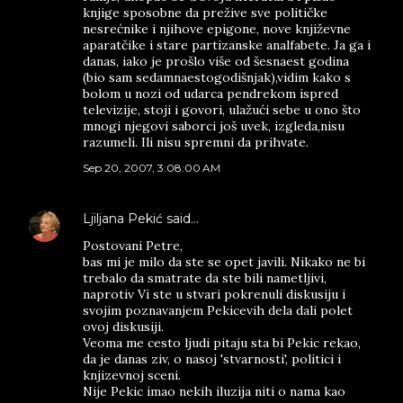
knjige sposobne da prežive sve političke
nesrećnike i njihove epigone, nove književne
aparatčike i stare partizanske analfabete. Ja ga i
danas, iako je prošlo više od šesnaest godina
(bio sam sedamnaestogodišnjak),vidim kako s
bolom u nozi od udarca pendrekom ispred
televizije, stoji i govori, ulažući sebe u ono što
mnogi njegovi saborci još uvek, izgleda,nisu
razumeli. Ili nisu spremni da prihvate.
Sep 20, 2007, 3:08:00 AM
Ljiljana Pekić
said…
Postovani Petre,
bas mi je milo da ste se opet javili. Nikako ne bi
trebalo da smatrate da ste bili nametljivi,
naprotiv Vi ste u stvari pokrenuli diskusiju i
svojim poznavanjem Pekicevih dela dali polet
ovoj diskusiji.
Veoma me cesto ljudi pitaju sta bi Pekic rekao,
da je danas ziv, o nasoj 'stvarnosti', politici i
knjizevnoj sceni.
Nije Pekic imao nekih iluzija niti o nama kao