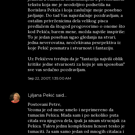
tekstu koja me je neodoljivo podsetila na
Borislava Pekića i koja zaslužuje moje posebno
javljanje. Do tad Vas najsrdačnije pozdravljam, a
ostalim privrženicima dela velikog pisca
predlažem da štogod progovorimo o onome što
kod Pekića, barem mene, možda najviše inspiriše:
To je jedan poseban ugao gledanja na stvari,
jedna neverovatna, neočekivana pesrpektiva iz
koje Pekić posmatra i stvarnost i fantaziju.
Uz Pekićevu tvrdnju da je "fantazija najviši oblik
kritike jedne stvarnosti za koju je um sposoban"
sve vas srdačno pozdravljam.
Sep 22, 2007, 1:35:00 AM
Ljiljana Pekić
said…
Postovani Petre,
Veoma je od mene smelo i neprimereno da
tumacim Pekica. Mada sam i po nekoliko puta
citala sva njegova dela, ipak ja nisam strucnjak za
Pekica. Takvu jednu kompleksnu licnost tesko je
tumaciti. Ja sam samo jedan od mnogih citalaca i