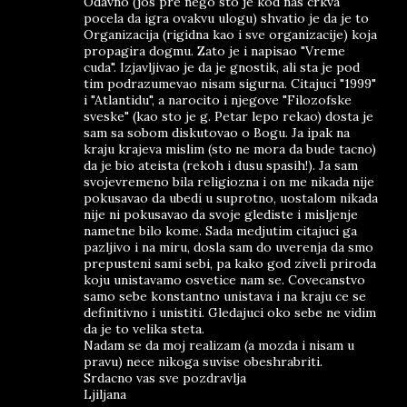
Odavno (jos pre nego sto je kod nas crkva
pocela da igra ovakvu ulogu) shvatio je da je to
Organizacija (rigidna kao i sve organizacije) koja
propagira dogmu. Zato je i napisao "Vreme
cuda". Izjavljivao je da je gnostik, ali sta je pod
tim podrazumevao nisam sigurna. Citajuci "1999"
i "Atlantidu", a narocito i njegove "Filozofske
sveske" (kao sto je g. Petar lepo rekao) dosta je
sam sa sobom diskutovao o Bogu. Ja ipak na
kraju krajeva mislim (sto ne mora da bude tacno)
da je bio ateista (rekoh i dusu spasih!). Ja sam
svojevremeno bila religiozna i on me nikada nije
pokusavao da ubedi u suprotno, uostalom nikada
nije ni pokusavao da svoje glediste i misljenje
nametne bilo kome. Sada medjutim citajuci ga
pazljivo i na miru, dosla sam do uverenja da smo
prepusteni sami sebi, pa kako god ziveli priroda
koju unistavamo osvetice nam se. Covecanstvo
samo sebe konstantno unistava i na kraju ce se
definitivno i unistiti. Gledajuci oko sebe ne vidim
da je to velika steta.
Nadam se da moj realizam (a mozda i nisam u
pravu) nece nikoga suvise obeshrabriti.
Srdacno vas sve pozdravlja
Ljiljana