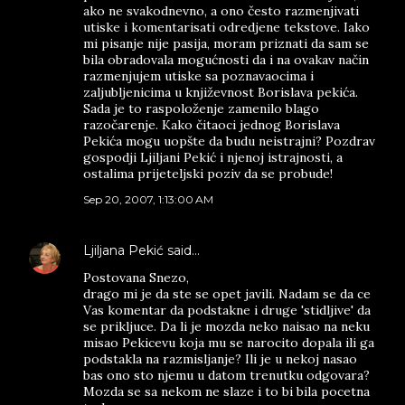
ako ne svakodnevno, a ono često razmenjivati
utiske i komentarisati odredjene tekstove. Iako
mi pisanje nije pasija, moram priznati da sam se
bila obradovala mogućnosti da i na ovakav način
razmenjujem utiske sa poznavaocima i
zaljubljenicima u književnost Borislava pekića.
Sada je to raspoloženje zamenilo blago
razočarenje. Kako čitaoci jednog Borislava
Pekića mogu uopšte da budu neistrajni? Pozdrav
gospodji Ljiljani Pekić i njenoj istrajnosti, a
ostalima prijeteljski poziv da se probude!
Sep 20, 2007, 1:13:00 AM
Ljiljana Pekić
said…
Postovana Snezo,
drago mi je da ste se opet javili. Nadam se da ce
Vas komentar da podstakne i druge 'stidljive' da
se prikljuce. Da li je mozda neko naisao na neku
misao Pekicevu koja mu se narocito dopala ili ga
podstakla na razmisljanje? Ili je u nekoj nasao
bas ono sto njemu u datom trenutku odgovara?
Mozda se sa nekom ne slaze i to bi bila pocetna