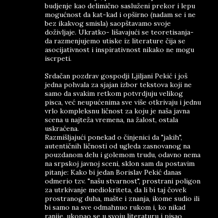
budjenje kao delimično sasluženi prekor i lepu
mogućnost da kat-kad i opširno (nadam se i ne
bez ikakvog smisla) saopštavamo svoje
doživljaje. Ukratko- lišavajući se teoretisanja-
da razmenjujemo utiske iz literature čija se
asocijativnost i inspirativnost nikako ne mogu
iscrpeti.
Srdačan pozdrav gospodji Ljiljani Pekić i još
jedna pohvala za sjajan izbor tekstova koji ne
samo da svakim retkom potvrdjuju velikog
pisca, već neupućenima sve više otkrivaju i jednu
vrlo kompleksnu ličnost za koju je naša javna
scena u najteža vremena, na žalost, ostala
uskraćena.
Razmišljajući ponekad o činjenici da "jakih",
autentičnih ličnosti od ugleda zasnovanog na
pouzdanom delu i golemom trudu, odavno nema
na srpskoj javnoj sceni, sklon sam da postavim
pitanje: Kako bi jedan Borislav Pekić danas
odmerio tzv. "našu stvarnost", prostrani poligon
za utrkivanje mediokriteta, da li bi taj čovek
prostranog duha, mašte i znanja, ikome sudio ili
bi samo na sve odmahnuo rukom i, ko nikad
ranije, ukopao se u svoju literaturu i pisao