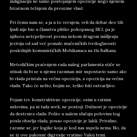
indignaciju ne samo postojanjem opozicije nego njenom
bizarnom težnjom da preuzme vlast.
Pri čemu nam se, a ja u to verujem, veli da dobar deo tih
ljudi nije bio u članstvu plitko pokopanog SKJ, pa je
njihova netrpeljivost prema nekom drugom mišljenju
jezivija od sad već pomalo mučeničkih tvrdoglavosti
poslednjih komunističkih Mohikanaca na tlu Balkana.
Metodičkim praćenjem rada našeg parlamenta stiče se
utisak da bi se u njemu razuman mir uspostavio samo ako
bi vlada pristala na večnu opoziciju, a opozicija na večnu
vladu. Tako će nešto, bojim se, teško biti ostvarljivo.
Pojam tzv. konstruktivne opozicije, osim u ratnim
uslovima, pa ni tada uvek, ne postoji. Dužnost je opozicije
da destruira vladu. Pošto u našem slučaju polovinu tog
posla obavlja vlada, posao opozicije je lakši. Prividno,
razume se, jer logike koja je kod nas uspela nema. No, da
se iz ove pakosne digresije vratimo Vašoj temi.