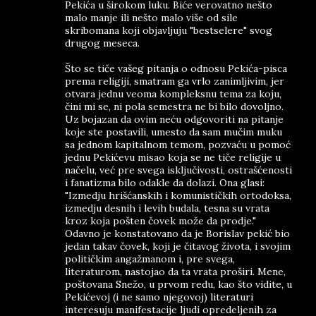
Pekića u širokom luku. Biće verovatno nešto
malo manje ili nešto malo više od sile
skribomana koji objavljuju "bestselere" svog
drugog meseca.
Što se tiče vašeg pitanja o odnosu Pekića-pisca
prema religiji, smatram ga vrlo zanimljivim, jer
otvara jednu veoma kompleksnu tema za koju,
čini mi se, ni pola semestra ne bi bilo dovoljno.
Uz bojazan da ovim neću odgovoriti na pitanje
koje ste postavili, umesto da sam mučim muku
sa jednom kapitalnom temom, pozvaću u pomoć
jednu Pekićevu misao koja se ne tiče religije u
načelu, već pre svega isključivosti, ostrašćenosti
i fanatizma bilo odakle da dolazi. Ona glasi:
"Izmedju hrišćanskih i komunističkih ortodoksa,
izmedju desnih i levih budala, tesna su vrata
kroz koja pošten čovek može da prodje."
Odavno je konstatovano da je Borislav pekić bio
jedan takav čovek, koji je čitavog života, i svojim
političkim angažmanom i, pre svega,
literaturom, nastojao da ta vrata proširi. Mene,
poštovana Snežo, u prvom redu, kao što vidite, u
Pekićevoj (i ne samo njegovoj) literaturi
interesuju manifestacije ljudi opredeljenih za