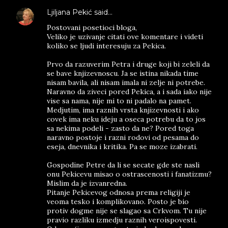
Ljiljana Pekić
said…
Postovani posetioci bloga,
Veliko je uzivanje citati ove komentare i videti
koliko se ljudi interesuju za Pekica.
Prvo da razuverim Petra i druge koji bi zeleli da
se bave knjizevnoscu. Ja se istina nikada time
nisam bavila, ali nisam imala ni zelje ni potrebe.
Naravno da ziveci pored Pekica, a i sada iako nije
vise sa nama, nije mi to ni padalo na pamet.
Medjutim, ima raznih vrsta knjizevnosti i ako
covek ima neku ideju a oseca potrebu da to jos
sa nekima podeli - zasto da ne? Pored toga
naravno postoje i razni rodovi od pesama do
eseja, dnevnika i kritika. Pa se moze izabrati.
Gospodine Petre da li se secate gde ste nasli
onu Pekicevu misao o ostrascenosti i fanatizmu?
Mislim da je izvanredna.
Pitanje Pekicevog odnosa prema religiji je
veoma tesko i komplikovano. Posto je bio
protiv dogme nije se slagao sa Crkvom. Tu nije
pravio razliku izmedju raznih veroispovesti.