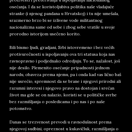
proizvesti i preterivanja u ispoljavanju nacionalnog
osećanja. I da se koristoljubiva politika naše vladajuće
stranke (i njenog pandana u Hrvatskoj) i tu nije umešala,
srazmerno brzo bi se izlivene vode militantnog
nacionalizma same od sebe i zbog sebe vratile u svoje
prorodno istorijom usečeno korito.
Bili bismo ljudi, gradjani, Srbi istovremeno i bez većih
protivurečnosti u ispoljavanju ova tri statusa koja nas
ravnopravno i podjednako odredjuju. To se, nažalost, još
nije desilo. Plemenito osećanje pripadnosti jednom
narodu, obaveza prema njemu, pa i onda kad vas lično baš
nije usrećio, spremnost da se brane i njegovi prirodni ali
razumni interesi i njegovo pravo na dostojan i srećan
život ma gde se on nalazio, koristi se u političke svrhe
bez razmišljanja o posledicama i po nas i po naše
potomstvo.
Danas se trezvenost prevodi u ravnodušnost prema
njegovoj sudbini, opreznost u kukavičluk, razmišljanja o