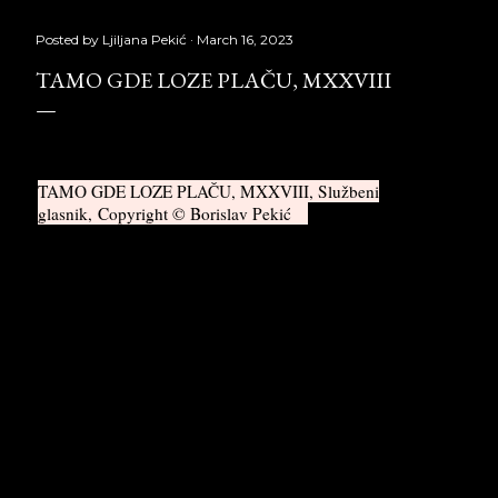
Posted by
Ljiljana Pekić
March 16, 2023
TAMO GDE LOZE PLAČU, MXXVIII
TAMO GDE LOZE PLAČU, MXXVIII,
Službeni
glasnik, Copyright © Borislav Pekić
HOTEL EVROPA I ZAMAK ESTERHAZI
Dobijam iz Sarajeva pismo od M. K. na
hartiji sa grbom Hotela Evropa: »... Rekao sam
da ću se javiti, mada nastojim da što manje
ispunim svoja obećanja ... Što više zapadam u
govna, prijatnije se osećam... Čini mi se da sam
te poslednji put video u Klubu književnika sa g.
Šagom. Najverovatnije si spavao pošto su u to
vreme na sceni bili krupni događaji. Spavao si
možda zbog toga, ako dođe stani-pani, da svi
posvedočimo da si spavao . ..