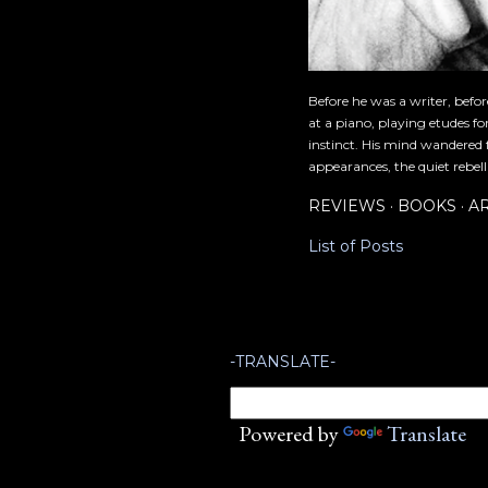
Before he was a writer, befo
at a piano, playing etudes f
instinct. His mind wandered 
appearances, the quiet rebell
REVIEWS
BOOKS
A
List of Posts
-TRANSLATE-
Powered by
Translate