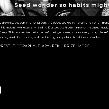
re the exile, the communist prison, the pages soaked in history and irony—Bori
or his mother while secretly reading Dostoevsky hidden among the sheet music
freely. This moment—part mischief, part genius—contains everything: the refu
ion against dull routine, and the lifelong compulsion to let ideas breathe.
RREST
BIOGRAPHY
DIARY
PEKIĆ PRIZE
MORE…