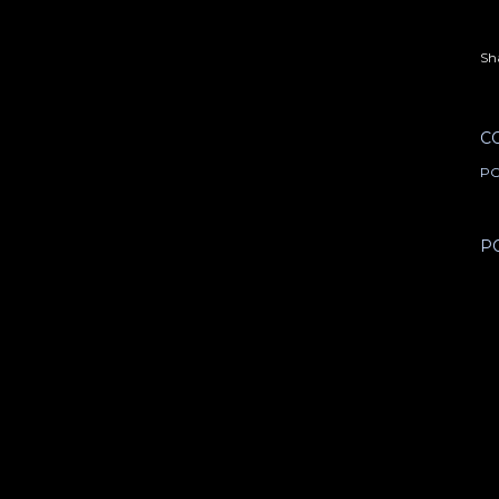
Sh
C
PO
P