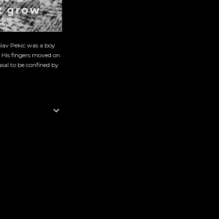
slav Pekic was a boy
. His fingers moved on
sal to be confined by