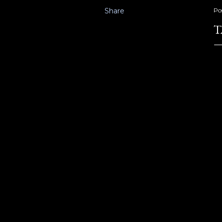
Share
Po
T
su
1
ro
ne
vr
va
(M
pe
Nj
14