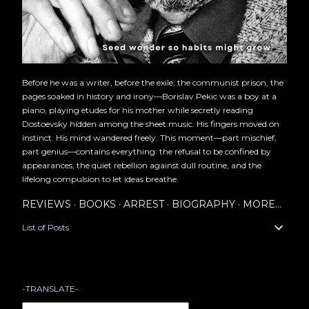
Before he was a writer, before the exile, the communist prison, the
pages soaked in history and irony—Borislav Pekic was a boy at a
piano, playing etudes for his mother while secretly reading
Dostoevsky hidden among the sheet music. His fingers moved on
instinct. His mind wandered freely. This moment—part mischief,
part genius—contains everything: the refusal to be confined by
appearances, the quiet rebellion against dull routine, and the
lifelong compulsion to let ideas breathe.
REVIEWS
BOOKS
ARREST
BIOGRAPHY
MORE…
List of Posts
-TRANSLATE-