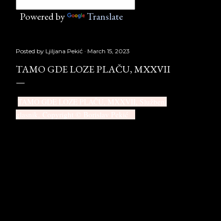
Powered by
Translate
Posted by
Ljiljana Pekić
March 15, 2023
TAMO GDE LOZE PLAČU, MXXVII
TAMO GDE LOZE PLAČU, MXXVII,
Službeni
glasnik, Copyright © Borislav Pekić
DVA SVETA
Na spratu hotela »Slavija«, dok mi
neuporedivi kelner Đ. diskretno menja čaše sa
klekovačom, tako da mi se čini da uvek pijem
jednu, što me čini ponosnim na svoju volju i
sposobnost uzdržavanja, dajem intervju M. B. Po
sredi je somnambuli napad na M. izvesnog P.
preko Radio Beograda. Napad »brani« mene i
mog prijatelja Đ. L. i naše namere da pišemo