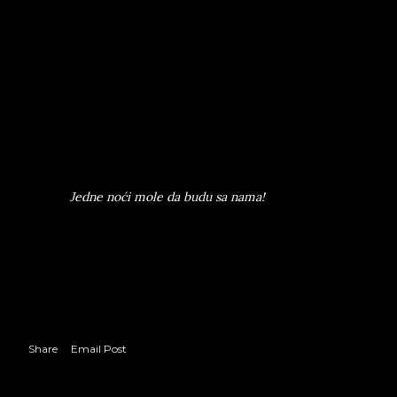
Uputiti molbe Upravi zatvora,
Da nas liše straha, slobode i zime,
I na robiju tešku da nas prime!
A kad nas u lance bace i povežu,
Neka svet izgubi sramnu ravnotežu,
I od dva sveta što ovaj svet čine,
Nek svet robijaša bude svet većine!
A čuvari nek nas iz straha il' srama,
Jedne noći mole da budu sa nama!
Ispod pesme, M. dopisuje datum, 14. 2.
1966 i posvetu: »Borislavu Pekiću za prijateljstvo
i poeziju,
M. B.«
Share
Email Post