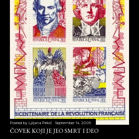
Posted by
Ljiljana Pekić
September 14, 2009
ČOVEK KOJI JE JEO SMRT I DEO