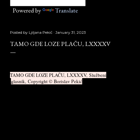
Powered by
Translate
Posted by
Ljiljana Pekić
January 31, 2023
TAMO GDE LOZE PLAČU, LXXXXV
TAMO GDE LOZE PLAČU, LXXXXV, Službeni
glasnik, Copyright © Borislav Pekić
SYMPHONIA EROICA (IZVODI KOMENTARA ZA
JEDAN ROMAN)
Kompoziciona osnova: Allegro, con brio; Marchia
funebre; Adagio assai; Scherzo; Finale: allegro molto ...
Symphonia Eroica:
Deo Prvi: »Neverovatna pustolovina D. G. (ili
Ostrvljani)« — Allegro, con brio;