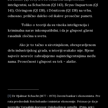
inteligentni, sa Schachtom (QI 143), Seyss-Inquartom (QI
141), Göringom (QI 138), i Dönitzom (QI 138) na vrhu,
odnosno, prilično daleko od ikakve prosečne pameti.
Toliko o teoriji da su visoka inteligencija i
kriminalna narav inkompatibilni, i da je glupost glavni
rasadnik zločina u svetu.
Ako je to tačno u sirotinjskom, obespravljenom
delu industrijskog grada, u istoriji svakako nije. Njene
najveće nesreće zahvaljujemo najinteligentnijima među
nama. Prosečnost i glupost su tek – alatke.
Dr Hjalmar Schacht (1877 – 1970) čuveni bankar i ekonomista. Pre
[1]
rata predsednik Reichsbanke i ministar ekonomije. Priznao je da je
povredio Versaljski dogovor. Oslobođen je optužbi.
(Prim. prir.)