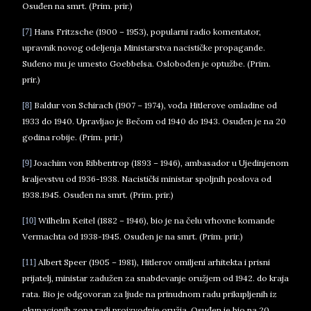
Osuđen na smrt. (Prim. prir.)
Hans Fritzsche (1900 – 1953), popularni radio komentator,
[7]
upravnik novog odeljenja Ministarstva nacističke propagande.
Suđeno mu je umesto Goebbelsa. Oslobođen je optužbe. (Prim.
prir.)
Baldur von Schirach (1907 – 1974), vođa Hitlerove omladine od
[8]
1933 do 1940. Upravljao je Bečom od 1940 do 1943. Osuđen je na 20
godina robije. (Prim. prir.)
Joachim von Ribbentrop (1893 – 1946), ambasador u Ujedinjenom
[9]
kraljevstvu od 1936-1938. Nacistički ministar spoljnih poslova od
1938.1945. Osuđen na smrt. (Prim. prir.)
Wilhelm Keitel (1882 – 1946), bio je na čelu vrhovne komande
[10]
Vermachta od 1938-1945. Osuđen je na smrt. (Prim. prir.)
Albert Speer (1905 – 1981), Hitlerov omiljeni arhitekta i prisni
[11]
prijatelj, ministar zadužen za snabdevanje oružjem od 1942. do kraja
rata. Bio je odgovoran za ljude na prinudnom radu prikupljenih iz
okupacionih zona radi proizvodnje oružja. Osuđen je bio na 20