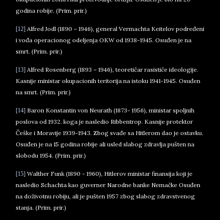
godina robije. (Prim. prir.)
Alfred Jodl (1890 – 1946), general Vermachta Keitelov podređeni
[12]
i vođa operacionog odeljenja OKW od 1938-1945. Osuđen je na
smrt. (Prim. prir.)
Alfred Rosenberg (1893 – 1946), teoretičar rasističe ideologije.
[13]
Kasnije ministar okupacionih teritorija na istoku 1941-1945. Osuđen
na smrt. (Prim. prir.)
Baron Konstantin von Neurath (1873- 1956), ministar spoljnih
[14]
poslova od 1932. koga je nasledio Ribbentrop. Kasnije protektor
Češke i Moravije 1939-1943. Zbog svađe sa Hitlerom dao je ostavku.
Osuđen je na 15 godina robije ali usled slabog zdravlja pušten na
slobodu 1954. (Prim. prir.)
Walther Funk (1890 - 1960), Hitlerov ministar finansija koji je
[15]
nasledio Schachta kao guverner Narodne banke Nemačke Osuđen
na doživotnu robiju, ali je pušten 1957 zbog slabog zdravstvenog
stanja. (Prim. prir.)