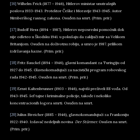
Wilhelm Frick (1877 – 1946), Hitlerov ministar unutrašnjih
[16]
poslova 1933-1943. Protektor Češke i Moravije 1943-1945. Autor
Nirnberškog rasnog zakona. Osuđen na smrt. (Prim. prir.)
Rudolf Hess (1894 – 1987), Hitlerov neposredni pomoćnik dok
[17]
nije odleteo u Škodsku 1941. u pokušaju da zaključi mir sa Velikom
Britanijom. Osuđen na doživotnu robiju, a umro je 1987. prilikom
izdržavanja kazne. (Prim. prir.)
Fritz Sauckel (1894 – 1946),
glavni komandant za Turingiju od
[18]
1927 do 1945. Glavnokomadujući za nacistički program robovskog
rada 1942-1945. Osuđen na smrt. (Prim. prir.)
Ernst Kaltenbrunner (1903 – 1946), najviši preživeli SS vođa. Od
[19]
1943-1945. šef tajne i kriminalne policije, takođe i nekoliko
koncentracionih logora smrti. Osuđen na smrt.
Julius Streicher (1885 – 1946),
glavnokomandujući za Frankoniju
[20]
1922-1940. Izdavač nedeljnih novina
Der Stürmer.
Osušen na smrt.
(Prim. prir.)