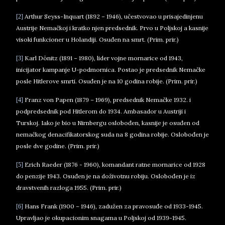
Arthur Seyss-Inquart (1892 – 1946), učestvovao u prisajedinjenu
[2]
Austrije Nemačkoj i kratko njen predsednik. Prvo u Poljskoj a kasnije
visoki funkcioner u Holandiji. Osuđen na smrt. (Prim. prir.)
Karl Dönitz (1891 – 1980), lider vojne mornarice od 1943,
[3]
inicijator kampanje U-podmornica. Postao je predsednik Nemačke
posle Hitlerove smrti. Osuđen je na 10 godina robije. (Prim. prir.)
Franz von Papen (1879 – 1969), predsednik Nemačke 1932. i
[4]
podpredsednik pod Hitlerom do 1934. Ambasador u Austriji i
Turskoj. Iako je bio u Nirnbergu oslobođen, kasnije je osuđen od
nemačkog denacifikatorskog suda na 8 godina robije. Oslobođen je
posle dve godine. (Prim. prir.)
Erich Raeder (1876 - 1960), komandant ratne mornarice od 1928
[5]
do penzije 1943. Osuđen je na doživotnu robiju. Oslobođen je iz
dravstvenih razloga 1955. (Prim. prir.)
Hans Frank (1900 – 1946), zadužen za pravosuđe od 1933-1945.
[6]
Upravljao je okupacionim snagama u Poljskoj od 1939-1945.