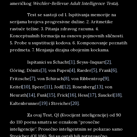
američkog
Wechler-Bellevue Adult Intelligence Testa
).
Test se sastoji od 1. Ispitivanja memorije na
serijama brojeva progresivne dužine. 2. Aritmetike
rastuće težine. 3. Pitanja zdravog razuma. 4.
Konceptualnih formacija na osnovu pojmovnih sličnosti.
5. Probe u supstituciji kodova. 6. Komponovanje poznatih
predmeta. 7. Menjanja dizajna obojenim kockama.
Ispitanici su Schacht
[1]
, Seyss-Inquart
[2]
,
Göring, Dönitz
[3]
, von Papen
[4]
, Raeder
[5]
, Frank
[6]
,
Fritzsche
[7]
, von Schirach
[8]
, von Ribbentrop
[9]
,
Keitel
[10]
, Speer
[11]
, Jodl
[12]
, Rosenberg
[13]
, von
Neurath
[14]
, Funk
[15]
, Frick
[16]
, Hess
[17]
, Sauckel
[18]
,
Kaltenbrunner
[19]
i Streicher
[20]
.
Za ovaj Test, QI (Kvocijent inteligencije) od 90
do 110 poena smatra se oznakom “prosečne
inteligencije”. Prosečno inteligentnim se pokazao samo
Streicher (QI 106). Svi su ostali bili natprosečno