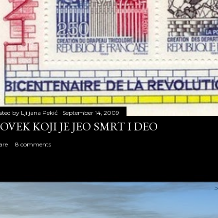
sted by
Ljiljana Pekić
September 14, 2009
OVEK KOJI JE JEO SMRT I DEO
are
8 comments