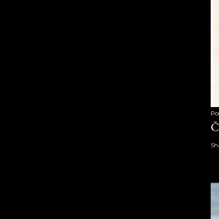
Po
Č
Sh