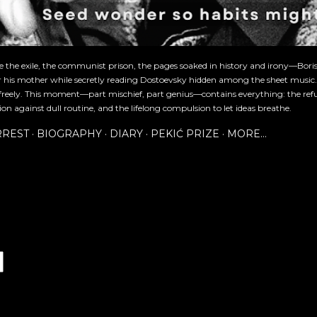
re the exile, the communist prison, the pages soaked in history and irony—Bori
or his mother while secretly reading Dostoevsky hidden among the sheet music
freely. This moment—part mischief, part genius—contains everything: the refu
ion against dull routine, and the lifelong compulsion to let ideas breathe.
RREST
BIOGRAPHY
DIARY
PEKIĆ PRIZE
MORE…