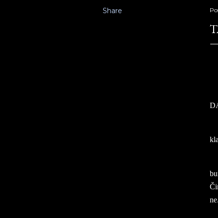
Share
Po
T
TA
D
kl
bu
Či
ne