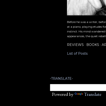
Before he was a writer, befo
at a piano, playing etudes f
instinct. His mind wandered 
appearances, the quiet rebell
REVIEWS
BOOKS
A
List of Posts
-TRANSLATE-
Powered by
Translate