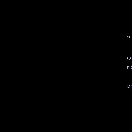
Sh
C
PO
P