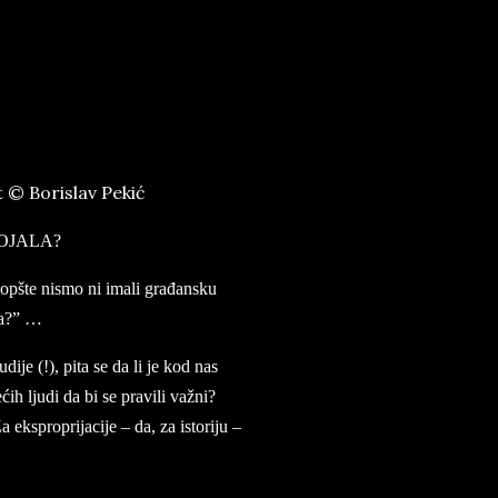
 © Borislav Pekić
TOJALA?
uopšte nismo ni imali građansku
da?” …
ije (!), pita se da li je kod nas
ćih ljudi da bi se pravili važni?
 eksproprijacije – da, za istoriju –