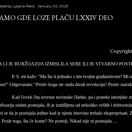
sted by
Ljiljana Pekić
January 02, 2023
AMO GDE LOZE PLAČU LXXIV DEO
Copyright
MO GDE LOZE PLAČU LXXIV deo, Službeni glasnik,
A LI JE BURŽOAZIJA IZMISLILA SEBE ILI JE STVARNO POS
P. S. mi kaže: “Ma šta ti jednako s tim tvojim građanstvom? Mi 
asu!” Odgovaram: “Protiv koga ste onda dizali revoluciju? Protiv naro
Kad čovek čita izvesne novinske članke, pa i poneke istorijske stud
ržoazija uistini postojala, ili je izmišljena od nekoliko veštih i dobrostoje
ni se da je postojala jedino kad je njenu imovinu trebalo eksproprisati. Za
. Posle toga, šta će kome? Ne postoji. Nikad nije ni postojala …