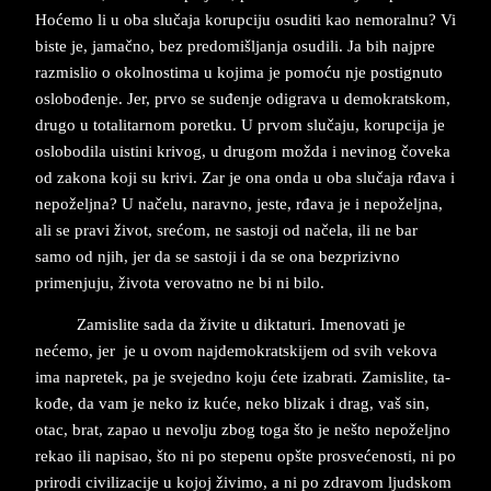
Hoćemo li u oba slučaja ko­rup­ci­ju osu­di­ti kao ne­mo­ral­nu? Vi
bi­ste je, jamačno, bez pre­do­mi­šljan­ja osu­di­li. Ja bih naj­pre
raz­mi­slio o okol­no­sti­ma u ko­ji­ma je pomoću nje po­stig­nu­to
oslo­bođenje. Jer, prvo se suđenje od­i­gra­va u de­mo­krat­skom,
dru­go u to­ta­li­tar­nom po­ret­ku. U pr­vom slučaju, ko­rup­ci­ja ­je
oslo­bo­di­la ui­sti­ni kri­vog, u dru­gom možda i ne­vi­nog čove­ka
od za­ko­na koji su kri­vi. Zar ­je ona onda u oba slučaja rđa­va i
nepožel­jna? U načelu, na­rav­no, je­ste, rđa­va je i nepožel­jna,
ali se pra­vi život, srećom, ne sa­sto­ji od načela, ili ne bar
samo od njih, jer da se sa­sto­ji i da se ona bez­pri­ziv­no
primen­ju­ju, živo­ta ve­ro­vat­no ne bi ni bilo.
Za­mis­lite sada da živi­te u dik­ta­tu­ri. Ime­no­va­ti je
nećemo, jer
je u ovom naj­de­mo­krat­ski­jem od svih ve­ko­va
ima na­pre­tek, pa je sve­jed­no koju ćete iza­bra­ti. Za­mi­sli­te, ta­
ko­đe, da vam je neko iz kuće, neko bli­zak i drag, vaš sin,
otac, brat, za­pao u ne­vol­ju zbog toga što je nešto nepožel­jno
re­kao ili napisao, što ni po ste­pe­nu op­šte pro­svećeno­sti, ni po
pri­ro­di ci­vi­li­za­ci­je u ko­joj živi­mo, a ni po zdravom ljud­skom