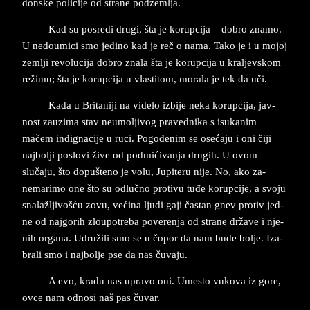
don­ske po­li­ci­je od stra­ne pod­zem­lja.
Kad su po­sre­di dru­gi, šta je ko­rup­ci­ja – do­bro zna­mo.
U ne­do­u­mi­ci smo jed­ino kad je reč o nama. Ta­ko ­je i u mo­joj
zem­lji re­vo­lu­ci­ja do­bro zna­la šta je ko­rup­ci­ja u kral­jev­skom
režimu; šta je ko­rup­ci­ja u vla­sti­tom, mo­ra­la je tek da uči.
Kada u Bri­ta­ni­ji na vi­de­lo iz­bi­je ne­ka­ ko­rup­ci­ja, jav­
nost za­u­zi­ma stav ne­u­molji­vog pra­ved­ni­ka s isu­ka­nim
mačem in­dig­na­ci­je u ruci. Pogođenim se osećaju i oni čiji
naj­bol­ji po­slo­vi žive od podmićivanja drugih. U ovom
slučaju, što dopušte­no ­je volu, Ju­pi­te­ru nije. No, ako za­
nema­ri­mo one što su odlučno pro­ti­vu tuđe ko­rup­ci­je, a svo­ju
sna­lažlji­vošću zovu, većina lju­di gaji častan gnev pro­tiv jed­
ne od naj­go­rih zlo­u­po­tre­ba po­ve­ren­ja od stra­ne države i nje­
nih or­ga­na. Udružili smo se u čopor da nam bude bol­je. Iza­
bra­li smo i naj­bol­je pse da nas čuva­ju.
A evo, kra­du nas upra­vo oni. Ume­sto vu­ko­va iz gore,
ovce nam od­no­si naš pas čuvar.