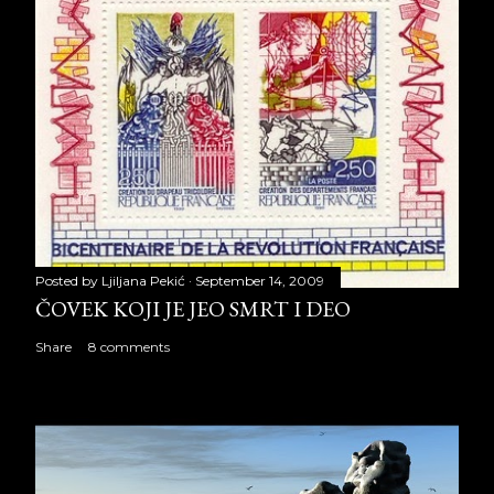
Posted by
Ljiljana Pekić
September 14, 2009
ČOVEK KOJI JE JEO SMRT I DEO
Share
8 comments