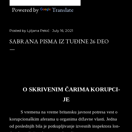
Powered by
Translate
Posted by
Ljiljana Pekić
July 16, 2021
SABRANA PISMA IZ TUĐINE 26 DEO
Sabrana pisma iz tuđine 26 deo,
Laguna, Copyright © Borislav Pekić
O SKRI­VE­NIM ČARI­MA KO­RUP­CI­
JE
S vre­me­na na vre­me bri­tan­sku jav­nost po­tre­sa vest o
ko­rup­ci­o­naškim afe­ra­ma u or­ga­ni­ma državne vla­sti. Jed­na
od po­sled­njih bila je pot­ku­plji­van­je iz­ve­snih in­spek­to­ra lon­