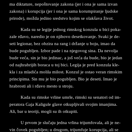
ma dik­ta­tu­re, nepošto­van­je za­ko­na (jer i ona ­je sama iz­van
za­ko­na) i ko­rup­ci­ja (jer i ona je sama ko­rum­pi­ran­je ljud­ske
pri­ro­de), možda je­di­no sred­stvo ko­jim se olakšava život.
Kada su se le­gi­je jed­nog rim­skog kon­zu­la u bici po­ka­
za­le rđa­vo, na­re­dio je on nji­ho­vo desetkovan­je. Sva­ki je de­
se­ti le­gi­o­nar, bez ob­zi­ra na rang i držanje u boju, imao da
bude po­gu­bljen. Iz­bor pade i na nje­go­vog sina. Da ne­vol­ja
bude veća, sin je bio je­di­nac, a još veća da bude, bio je jedan
od naj­hra­bri­jih bo­ra­ca u toj bici. Le­gi­ja je pred kon­zu­la kle­
kla i za mla­dića mo­li­la mi­lost. Konzul je ostao ve­ran rim­skim
prin­ci­pi­ma. Sin mu je bio po­gu­bljen. Bio je de­se­ti. Imao je
hra­bro­sti ali i rđavo me­sto u stro­ju.
Kada su rim­ske vr­li­ne umrle, rim­ski su se­na­to­ri od im­
pe­ra­to­ra Gaja Kali­gu­le gla­ve ot­ku­plji­va­li svo­jim iman­ji­ma.
Ali, bar u te­o­ri­ji, mo­gli su ih ot­ku­pi­ti.
U pr­vo­m je slučaju ­jed­na vrl­ina tri­jum­fo­va­la, ali je ne­
vin čovek po­gu­bljen; u dru­gom, trijumfuje ko­rup­ci­ja, ali se