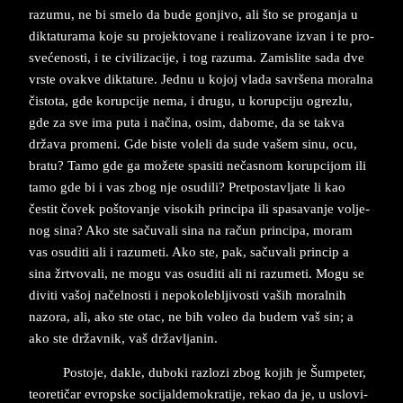
ra­zu­mu, ne bi sme­lo da bude gon­ji­vo, ali što se pro­gan­ja u
dik­ta­tu­ra­ma koje su pro­jek­to­va­ne i re­a­li­zo­va­ne iz­van i te pro­
svećeno­sti, i te ci­vi­li­za­ci­je, i tog ra­zu­ma. Za­mi­sli­te sada dve
vr­ste ova­kve dik­ta­tu­re. Jed­nu u ko­joj vla­da savršena mo­ral­na
čisto­ta, gde ko­rup­ci­je nema, i dru­gu, u ko­rup­ci­ju ogre­zlu,
gde za sve ima puta i načina, osim, da­bo­me, da se ta­kva
država pro­me­ni. Gde bi­ste vo­le­li da sude vašem sinu, ocu,
bra­tu? Ta­mo gde ga možete spa­si­ti nečasnom ko­rup­ci­jom ili
tamo gde bi i vas zbog nje osu­di­li? Pret­po­stav­lja­te li kao
čestit čovek po­što­van­je vi­so­kih prin­ci­pa ili spa­sa­vanje vol­je­
nog sina? Ako ste sačuva­li sina na ra­čun prin­ci­pa, mo­ram
vas osu­di­ti ali i raz­u­me­ti. Ako ste, pak, sačuva­li prin­cip a
sina žrtvo­va­li, ne mogu vas osu­di­ti ali ni raz­u­me­ti. Mogu se
di­vi­ti vašoj načel­no­sti i ne­po­ko­le­blji­vo­sti vaših mo­ral­nih
nazora, ali, ako ste otac, ne bih vo­leo da bu­dem vaš sin; a
ako ste držav­nik, vaš držav­lja­nin.
Po­sto­je, da­kle, du­bo­ki raz­lo­zi zbog ko­jih je Šum­pe­ter,
te­o­re­tičar evrop­ske so­ci­jal­de­mo­kra­ti­je, re­kao da je, u uslo­vi­