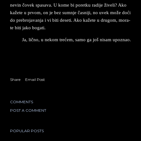
ne­vin čovek spa­sa­va. U kome bi po­ret­ku ra­di­je žive­li? Ako
kažete u prvom, on je bez sum­nje ča­sniji, no uvek može doći
do pre­bro­ja­vanja i vi biti de­se­ti. Ako kažete u dru­gom, mo­ra­
te biti jako bo­ga­ti.
Ja, lično, u ne­kom trećem, samo ga još ni­sam upo­znao.
Share
Email Post
COMMENTS
POST A COMMENT
POPULAR POSTS