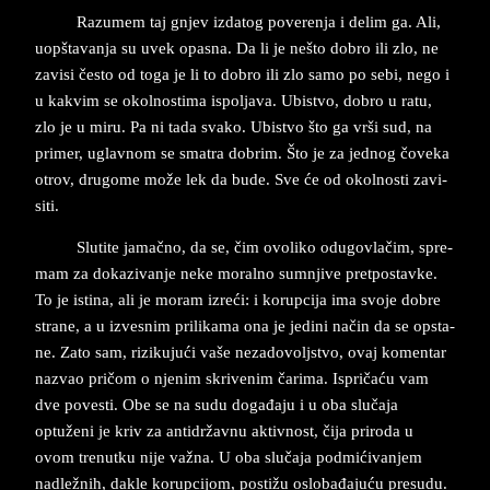
Raz­u­mem taj gnjev iz­da­tog po­ve­ren­ja i de­lim ga. Ali,
uopšta­van­ja su uvek opa­sna. Da li je nešto do­bro ili zlo, ne
za­vi­si često od to­ga­ je li to do­bro ili zlo samo po sebi, nego i
u ka­kvim se okolno­sti­ma is­pol­ja­va. Ubi­stvo, do­bro u ratu,
zlo ­je u miru. Pa ni tada sva­ko. Ubi­stvo što ga vrši sud, na
pri­mer, uglav­nom se sma­tra do­brim. Što je za jed­nog čove­ka
otrov, dru­go­me može lek da bude. Sve će od okol­no­sti za­vi­
si­ti.
Sl­u­ti­te­ ja­mačno, da se, čim ovo­li­ko odu­go­vlačim, spre­
mam za do­ka­zi­van­je neke mo­ral­no sumnji­ve pret­po­stav­ke.
To je isti­na, ali­ je mo­ram izreći: i korupcija ima svo­je do­bre
stra­ne, a u izvesnim prilika­ma ona ­je­ je­di­ni način da se op­sta­
ne. Zato sam, ri­zi­ku­jući vaše ne­za­do­voljstvo, ovaj ko­m­en­tar
nazvao pričom o nje­nim skri­ve­nim čari­ma. Is­pričaću vam
dve po­ve­sti. Obe se na sudu događa­ju i u oba slučaja
optuženi je kriv za an­ti­državnu ak­tiv­nost, čija pri­ro­da u
ovom tre­nut­ku nije važna. U oba slučaja pod­mićivan­jem
nad­ležnih, dak­le ko­rup­ci­jom, postižu oslo­bađajuću pre­su­du.