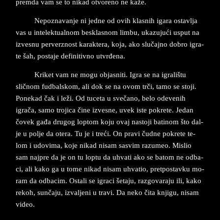
prem­da vam se to ni­kad otvo­re­no ne kaže.
Ne­po­zna­van­je ni jed­ne od ovih kla­snih iga­ra ostav­lja
vas u in­te­lek­tu­al­nom bes­kla­snom lim­bu, uka­zu­jući us­put na
iz­ve­snu per­verz­nost ka­rak­te­ra, koja, ako slučajno do­bro igra­
te šah, po­sta­je definitiv­no utvrđena.
Kri­ket vam ne mogu ob­ja­sniti. Igra se na igra­li­štu
sličnom fud­bal­skom, ali dok se na ovom trči, tamo se sto­ji.
Po­ne­kad čak i leži. Od tu­ce­ta u svečano, belo ode­ve­nih
igrača, samo tro­ji­ca čine izvesne, uvek iste po­kre­te. Je­dan
čovek gađa dru­gog lop­tom koju ovaj na­sto­ji ba­ti­nom što dal­
je u polje da ote­ra. Tu je i treći. On pra­vi čudne po­kre­te te­
lom i udo­vi­ma, koje ni­kad ni­sam sa­svim razumeo. Mi­slio
sam naj­pre da je on tu lop­tu da uhva­ti ako se ba­tom ne od­ba­
ci, ali kako ga u tome nikad ni­sam uhva­tio, pret­po­stav­ku mo­
ram da od­ba­ci­m. Osta­li se igra­ci šeta­ju, raz­go­va­ra­ju ili, kako
re­koh, sunčaju, iz­va­lje­ni u tra­vi. Da neko čita knji­gu, ni­sam
vi­deo.