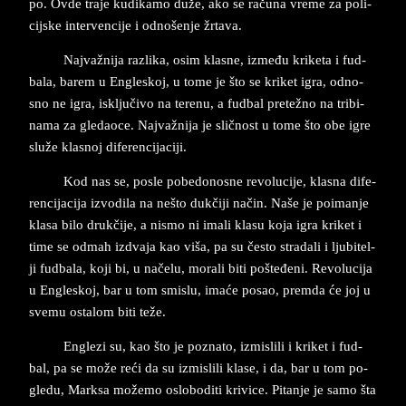
po. Ovde tra­je ku­di­ka­mo duže, ako se računa vre­me za po­li­
cij­ske int­er­ven­ci­je i odnošenje žrta­va.
Naj­važnija raz­li­ka, osim kla­sne, između kri­ke­ta i fud­
ba­la, ba­rem u En­gle­skoj, u to­me ­je što se kri­ket igra, od­no­
sno ne igra, isključivo na te­re­nu, a fud­bal pre­težno na tri­bi­
na­ma za gle­da­o­ce. Najvažnija je sličnost u tome što obe igre
služe kl­a­snoj di­fe­ren­ci­ja­ci­ji.
Kod nas se, po­sle po­be­do­no­sne re­vo­lu­ci­je, kla­sna di­fe­
ren­ci­ja­ci­ja iz­vo­di­la na nešto dukčiji način. Naše je po­i­man­je
kla­sa bilo drukčije, a ni­smo ni imali kla­su koja igra kri­ket i
time se od­mah iz­dva­ja kao viša, pa su često stra­da­li i lju­bi­tel­
ji fud­ba­la, koji bi, u načelu, mo­ra­li biti pošte­đe­ni. Revolu­ci­ja
u En­gle­skoj, bar u tom smi­slu, imaće po­sao, prem­da će joj u
sve­mu osta­lom biti teže.
En­gle­zi su, kao što je po­zna­to, iz­mi­sli­li i kri­ket i fud­
bal, pa se može reći da su iz­mi­sli­li kla­se, i da, bar u tom po­
gle­du, Mar­ksa možemo oslo­bo­di­ti kri­vi­ce. Pi­tan­je je samo šta