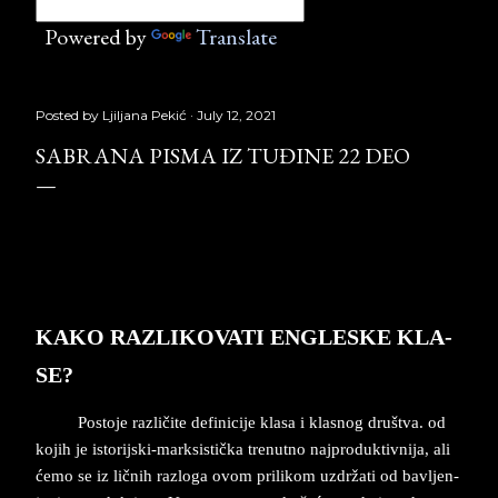
Powered by
Translate
Posted by
Ljiljana Pekić
July 12, 2021
SABRANA PISMA IZ TUĐINE 22 DEO
Sabrana pisma iz tuđine 22 deo,
Laguna, Copyright © Borislav Pekić
KAKO RAZ­LI­KO­VA­TI EN­GLE­SKE KLA­
SE?
Po­sto­je raz­ličite de­fi­ni­ci­je kla­sa i kla­snog društva. od
ko­ji­h je isto­rij­ski-mark­si­stička tre­nut­no naj­produk­tiv­ni­ja, ali
ćemo se iz ličnih raz­lo­ga ovom pri­li­kom uzdržati od bav­ljen­