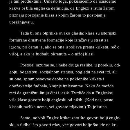
ja tim pro­duk­ti­ma. Ume­sto toga, pokušaćemo da iznađemo
ka­kva bi bila en­gle­ska de­fi­ni­ci­ja, da En­gle­zi s istim žarom
pri­zna­ju po­sto­jan­je kla­sa s ko­jim žarom to po­sto­jan­je
upražnja­va­ju.
Tada bi ona ot­pri­li­ke ova­ko gla­si­la: kla­se su isto­rij­ski
for­mi­ra­ne dru­stve­ne for­ma­ci­je koje izražavaju strast za
igrom, pri čemu je, ako se ona is­pol­ja­va pre­ma kri­ke­tu, reč o
višoj, a ako je fudbalu okre­nu­ta – o nižoj kla­si.
Po­sto­je, raz­u­me se, i neke dru­ge raz­li­ke, u po­re­klu, od­
go­ju, bo­gat­stvu, so­ci­ja­l­nom sta­tu­su, pogle­du na svet itd, ali
su one, spram osnov­ne de­o­be na po­klo­ni­ke kri­ke­ta i
obožava­tel­je fud­ba­la, krajn­je ire­le­vant­ne. Neko će možda
reći da gra­ničnu li­ni­ju čini i je­zik. Tvr­diće da u En­gl­e­skoj
više kla­se go­vo­re bol­ji en­gle­ski od nižih. (Kod nas, po­sto
kla­snih raz­li­ka nema, svi go­vo­re rdja­vim.) To je isti­na.
Samo, ne voli En­glez kri­ket zato što go­vo­ri bolji en­gle­
ski, a fud­bal što go­vo­ri rđav, već go­vo­ri bol­je što ide na kri­