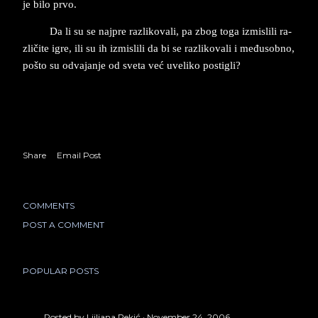
je bilo prvo.
Da li su se naj­pre raz­li­ko­va­li, pa zbog toga iz­mi­sli­li ra­
zličite igre, ili su ih iz­mi­sli­li da bi se razli­ko­va­li i međusob­no,
pošto su odva­jan­je od sve­ta već uve­li­ko po­sti­gli?
Share
Email Post
COMMENTS
POST A COMMENT
POPULAR POSTS
Posted by
Ljiljana Pekić
November 24, 2006