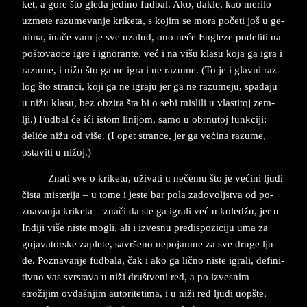
ket, a gore što gle­da je­di­no fud­bal. Ako, da­kle, kao me­ri­lo
uzme­te raz­u­me­van­je krike­ta, s ko­jim se mora početi ­još u ge­
ni­ma, inače vam je sve uza­­lud, ono neće En­gle­ze po­de­li­ti na
po­što­va­o­ce igre i ig­no­ran­te, već i na višu kla­su koja ga igra i
raz­u­me, i nižu što ga ne igra i ne raz­u­me. (To je i glav­ni raz­
log što stran­ci, koji ga ne igra­ju jer ga ne raz­u­me­ju, spa­da­ju
u nižu kla­su, bez ob­zi­ra šta bi o sebi mi­sli­li u vla­sti­toj zem­
lji.) Fud­bal će ići istom li­ni­jom, samo u obr­nu­toj funk­ci­ji:
deliće nižu od više. (I opet stran­ce, jer ga većina raz­u­me,
osta­vi­ti u nižoj.)
Zna­ti sve o kri­ke­tu, uživa­ti u nečemu što je većini lju­di
čista mi­ste­ri­ja – u tome i je­ste bar pola za­do­voljstva od po­
zna­van­ja kri­ke­ta – znači da ste ga igrali već u ko­ledžu, jer u
In­di­ji više ni­ste mo­gli, ali i iz­ve­snu pre­di­spo­zi­ci­ju uma za
gnja­va­tor­ske za­ple­te, savršeno ne­po­jam­ne za sve dru­ge lju­
de. Pozna­van­je fud­ba­la, čak i ako ga lično ni­ste igra­li, de­fi­ni­
tiv­no vas svr­sta­va u niži društve­ni red, a po iz­ve­snim
strožijim ovdašnjim au­to­ri­te­ti­ma, i u niži red lju­di uop­šte,