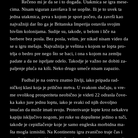
Rečeno mi je da se i to događa. Utak­mi­ca se igra me­se­
ci­ma. Ni­sam si­gu­ran za­vr­ša­va li se uopšte. Ili je to uvek ta
jed­na utak­mi­ca, prva s ko­jom je sport po­čeo, da za­vr­ši kao
naj­važniji dar što ga je Bri­tan­ska Im­pe­ri­ja osta­vi­la svo­jim
bivšim ko­lo­ni­jama. Su­di­je su, takođe, u be­lom i liče na
berbere bez po­sla. Bez po­sla, ve­lim, jer ni­kad ni­sam vi­deo da
se u igru me­ša­ju. Naj­važnija je veština s ko­jom se lop­ta pro­
trl­ja o be­dro pre nego što se baci, i ona s ko­jom na zem­lju
pa­da­te a da ne is­prl­ja­te ode­lo. Ta­ko­dje je važno ne do­bi­ti za­
palj­en­je pluća na kiši. Neko dru­go umeće ni­sam za­pa­zio.
Fud­bal je na ostr­vu znat­no živ­lji, iako pri­pa­da rad­
ničkoj kla­si koja je pri­lično mr­tva. U sva­kom slučaju, u vre­
me ovo­li­kog pro­spe­ri­te­ta ne­o­bično je vi­de­ti 22 od­ra­sla čove­
ka ka­ko ­ju­re­ jed­nu lop­tu, iako je sva­ki od njih do­vol­jno
imućan da može ima­ti svo­ju. Pro­te­ri­van­je lop­te kroz ne­ka­kvu
ka­pi­ju isključivo no­gom, jer ruke su do­pu­šte­ne je­di­no u tuči,
takođe je ce­pi­dlačenje koje je samo en­gle­ska morbidna ma­
šta mo­gla iz­mi­sli­ti. Na Kon­ti­nen­tu igra zva­nično tra­je čas i