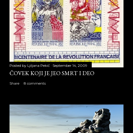
Posted by
Ljiljana Pekić
September 14, 2009
ČOVEK KOJI JE JEO SMRT I DEO
Share
8 comments