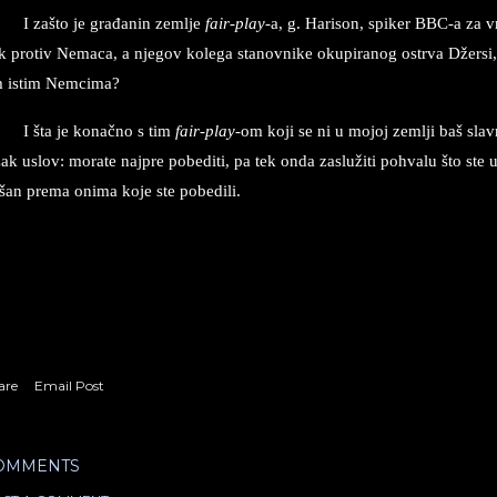
I zašto je građanin zem­lje
fair-play
-a, g. Ha­ri­son, spi­ker BBC-a za 
 pro­tiv Ne­ma­ca, a nje­gov ko­le­ga sta­nov­ni­ke oku­pi­ra­nog ostr­va Džer­s
m istim Nem­ci­ma?
I šta je konačno s tim
fair-play
-om koji se ni u mo­joj zem­lji baš slav­
ak uslov: mo­ra­te naj­pre po­be­di­ti, pa tek onda za­služiti po­hva­lu što ste u
šan pre­ma oni­ma koje ste po­be­di­li.
are
Email Post
OMMENTS