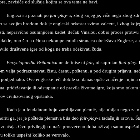
o­re, za­vi­siće od slučaja ko­jim se ova tema ne bavi.
En­gle­zi su po­zna­ti po
fair-play
-u, zbog ko­jeg je, više nego zbog zdra­
 sa svo­jim bro­dom dok je en­gle­ski or­ke­star svi­rao val­ce­re, i zbog ko­j
sti, ne­pra­vično osum­njičeni ka­det, dečak Vin­slou, do­bio pro­ces pro­ti­vu 
 da­kle, ono što u očima ne­kom­pe­tent­nih stra­na­ca obe­ležava En­gle­ze, a 
a­vi­lo društve­ne igre od koga ne treba očeki­va­ti čuda.
Encyclo­pa­e­dia Bri­tan­ni­ca
ne de­fi­ni­se ni
fair
, ni su­pro­tan
foul-play
.
m val­ja pod­ra­zu­me­va­ti čistu, časnu, po­šte­nu, a pod dru­gim prl­ja­vu, n
, pod­jed­na­ko. Ove en­gle­ske reči do­bi­le su da­nas op­šte značenje i nji­
ma, pri­državan­je ili od­stu­pan­je od pra­vi­la život­ne igre, koja smo to­kom po
ov ci­vi­li­zo­va­nog op­stan­ka.
Kada je u fe­u­dal­nom boju za­ro­blja­van ple­mić, nije ubi­jan nego za
o­ri­ti ga, jer je pošteda plem­stva bila deo
fair-play
-a tadašnjih ra­to­va. Št
 značaja. Ovu pri­vi­le­gi­ju u naše pro­svećeno doba uživa­ju samo uspešni
u to­li­ko uspešni ko­li­ko se ve­ro­va­lo.