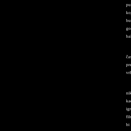
pu­
koj
bu
go
ba
ča
pre
vrh
nik
kad
igr
fi
bi