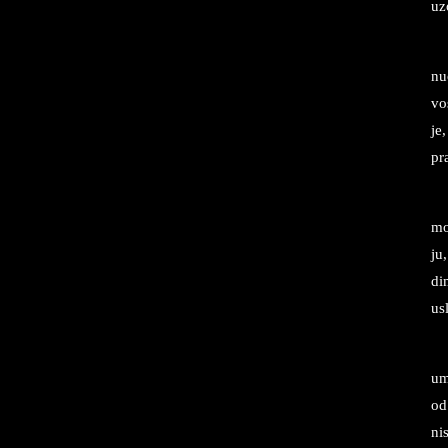
uz
nuo
vo­
je,
pr
mo
ju
di­
usl
um
od
nis