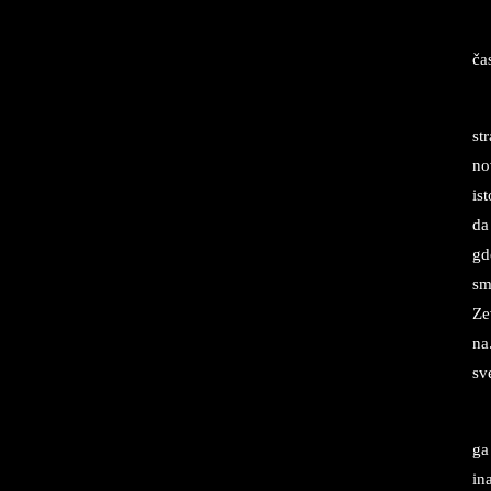
čas
str
no
is
da 
gde
sme
Ze
na.
sv
ga
in