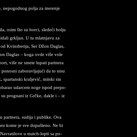
je, ne­po­god­nog pol­ja za meren­je
la, osim što su bor­ci, sledeći bol­ju
i­da­li grk­ljan. U tu mlat­nja­vu za
iz od Kvinsberija, Ser Džon Da­glas,
Džon D­a­glas – koga ovde više vole
rt, više ne sme­te lu­pa­ti part­ne­ra
o­no­sni za­bo­rav­lja­jući da to nisu
, spar­tan­ski kral­je­vić, mitski sin
 oba­rao udar­cem noge is­pod pre­po­
li su prog­na­ni iz Grčke, da­kle i – iz
 part­ne­ra, su­di­ja i pu­bli­ke. Ova
om daru kome je sve dopušteno. Ne bi
 Navratilove u match-lop­ti sa po­