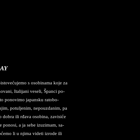
ć
LAY
o­i­sto­većuje­mo s osobi­na­ma koje za
a­ni, Ita­li­ja­ni vese­li, Špan­ci po­
 pošto ponovimo ja­pan­sku ra­to­bo­
­im, po­tul­je­nim, ne­po­u­zda­nim, pa
to do­bra ili rđava oso­bi­na, zavisiće
e po­no­si, a ja sebe iz­u­zi­mam, sa­
emo li u nji­ma vi­de­ti iz­ro­de ili