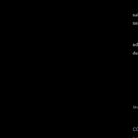
nak
ti
tež
du­
Sh
C