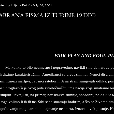
sted by
Ljiljana Pekić
July 07, 2021
ABRANA PISMA IZ TUĐINE 19 DEO
brana pisma iz tuđine 19 deo, Laguna, Copyright © Borislav Peki
FAIR-PLAY
AND FOUL-P
Ma ko­li­ko to bilo ne­u­me­sno i ne­pra­ved­no, na­vi­kli smo da na­ro­de p
h držimo ka­rak­te­ri­stičnim. Ame­ri­kanci su pred­u­zim­lji­vi, Nemci disciplino­v
sni, Kinezi mar­lji­vi, Ja­pan­ci ra­to­bo­rni. A na stra­ni su­mji­vi­jih od­li­ka,
st, pro­gla­siv­ši je ovog puta krvoločnošću, ima na­ci­ja koje sma­tra­mo lenj
ri­tu­pim. Jevre­ji su, na pri­mer, bez ika­kve sum­nje, spo­sob­ni, no da li je 
toga vo­li­mo li ih ili ne. Srbi sebe sma­tra­ju hra­brim, a što se Živo­rad tim
pošto­van­ju mog na­ro­da ni naj­man­je ne sme­ta. Iz­u­ze­ci uvek po­sto­je. Hoć