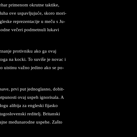
e­har pri­me­nom okru­tne tak­ti­ke,
a i duha ove uspav­lju­juće, sko­ro mo­ri­
e­ske re­pre­zen­ta­ci­je u meču s Ju­
d­ne večeri pod­met­nu­li lu­ka­vi
­znan­je pro­tiv­ni­ku ako ga ovaj
e toga na koc­ki. To suviše je no­vac i
to ui­sti­nu važno je­di­no ako se po­
­sa­ve, prvi put jednogla­sno, do­bit­
tpu­no­sti ovaj uspeh ig­no­ri­sa­la. A
 ali­bi­ja za en­gle­ski fi­ja­sko
gosloven­ski re­di­telj. Bri­tan­ski
načajne međuna­rod­ne uspe­he. Zašto