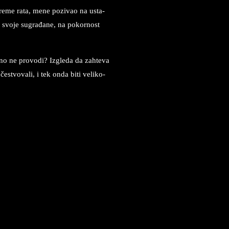
vre­me rata, mene pozi­vao na usta­
i, svo­je su­građane, na pokor­nost
no ne pro­vo­di? Izgle­da da zah­te­va
čestvo­va­li, i tek onda biti ve­li­ko­