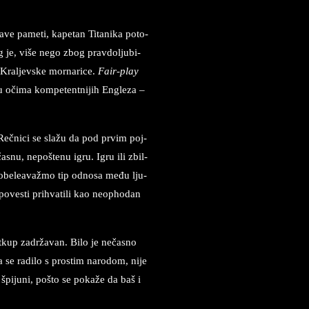
ve pa­me­ti, ka­pe­tan Titanika po­to­
eg je, više nego zbog prav­dol­ju­bi­
Kral­jev­ske mor­na­ri­ce.
Fair-play
u očima kom­pe­tent­ni­jih En­gle­za –
 Rečnici se slažu da pod prvim poj­
ečasnu, nepoštenu igru. Igru ili zbil­
ma obeleavažmo tip od­no­sa među lju­
­ve­sti pri­hva­ti­li kao ne­op­ho­dan
 ot­kup zadržavan. Bilo je nečasno
a se ra­di­lo s prostim na­ro­dom, nije
 špiju­ni, pošto se pokaže da baš i