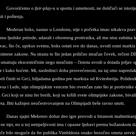
Go­vo­rićemo o
fair-play
-u u spor­tu i umet­no­sti, ne dotičući se isto­ri­
ti i pošten­ja.
Mo­de­ran boks, na­stao u Lon­do­nu, nije s početka imao ni­ka­kva pra­vi­
a­nu ljud­ske prirode, uda­ra­li i obo­re­nog pro­tiv­ni­ka, ali mu nisu zu­bi­ma k
­vac, što će, upr­kos sve­mu, boks osta­ti sve do da­nas, uvo­di osmi mar­k
to­i­me­ne zakone. Na stra­nu to što je­dan pri­lično mračan čovek, rečeni 
sma­tra­ju eks­cen­tričnim nego mrač­nim – čisto­tu uvo­di u do­ta­da prl­jav spo
 i kako hoćete. Mi, na­sled­ni­ci doba pro­svećeno­sti, na taj smo na­pre­dak p
­li čini­ti ni Grci, hi­l­ja­da­ma go­di­na pre mar­ki­za od Kvinsberija. Po­li­de­uk
v­sa i Lede, nije olim­pij­skim ven­cem bio ovenčan zato što je pro­tiv­ni­ke
 Grci koji se nisu fer bo­ri­li, koji su kršili sve­te olim­pij­ske za­ko­ne, bi­va­
e­ta. Biti kažnjen neučestvovan­jem na Ol­im­pi­ja­di beše rav­no smr­ti.
Da­nas sjaj­ni Meken­ro do­bar deo igre pro­vo­di u bi­ra­nom mal­tre­ti­ran­ju
 ne trpi, no u toj ne­tr­pelj­i­vo­sti ima i opa­sne lju­ba­vi pre­ma božan­sk
ače bilo moguće da fer pu­bli­ka Vim­bl­do­na ona­ko bezočno ome­ta ser­vis