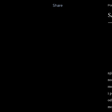
Share
Po
S
Sa
nji
no­
rno
i p
od 
mo­