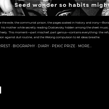
re the exile, the communist prison, the pages soaked in history and irony—Bori
or his mother while secretly reading Dostoevsky hidden among the sheet music
freely. This moment—part mischief, part genius—contains everything: the refu
ion against dull routine, and the lifelong compulsion to let ideas breathe.
RREST
BIOGRAPHY
DIARY
PEKIĆ PRIZE
MORE…