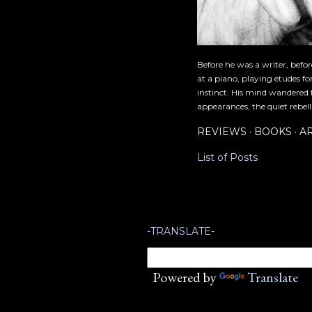
Before he was a writer, befo
at a piano, playing etudes f
instinct. His mind wandered 
appearances, the quiet rebell
REVIEWS
BOOKS
A
List of Posts
-TRANSLATE-
Powered by
Translate