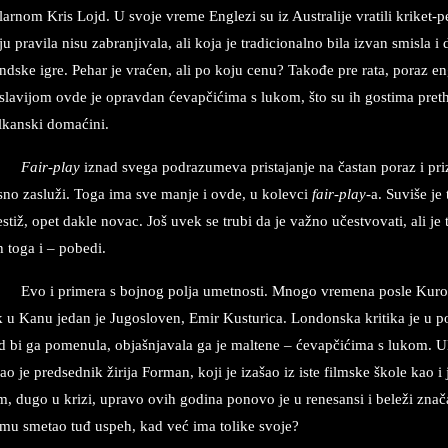
la­rnom Kris Lojd. U svo­je vre­me En­gle­zi su iz Au­stra­li­je vra­ti­li kriket-p
u pra­vi­la nisu za­bran­ji­va­la, ali koja je tra­di­ci­o­nal­no bila iz­van smi­sl
nd­ske igre. Pe­har ­je vraćen, ali po koju cenu? Takođe pre rata, po­raz en­gl
­sla­vi­jom ovde je oprav­dan ćevapčićima s lu­kom, što su ih go­sti­ma pret­ho
l­kan­ski domaćini.
Fair-play
iz­nad sve­ga pod­ra­zu­me­va pri­sta­jan­je na častan po­raz i pri
sno za­služi. Toga ima sve man­je i ovde, u ko­lev­ci
fair-play
-a. Su­vi­še j
­stiž, opet da­kle no­vac. Još uvek se tru­bi da je važno učestvo­va­ti, ali je 
 toga i – po­be­di.
Evo i pri­me­ra s boj­nog po­lja umet­no­sti. Mno­go vre­me­na po­sle Ku­ro
 u Kan­u je­dan je Ju­go­slo­ven, Emir Ku­stu­ri­ca. Lon­don­ska kri­ti­ka ­je u po
 bi ga po­me­nu­la, objašnjavala ga je mal­te­ne – ćevapčićima s lu­kom. Ulo­gu
ao je pred­sed­nik žiri­ja For­man, koji je izašao iz iste film­ske škole kao i ju
lm, dugo u kri­zi, u­pra­vo ovih go­di­na po­no­vo je u re­ne­san­si i beleži z
 mu sme­tao tuđ uspeh, kad već ima to­li­ke svo­je?