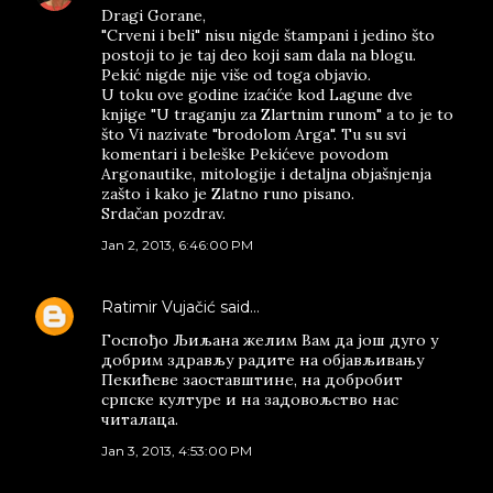
Dragi Gorane,
"Crveni i beli" nisu nigde štampani i jedino što
postoji to je taj deo koji sam dala na blogu.
Pekić nigde nije više od toga objavio.
U toku ove godine izaćiće kod Lagune dve
knjige "U traganju za Zlartnim runom" a to je to
što Vi nazivate "brodolom Arga". Tu su svi
komentari i beleške Pekićeve povodom
Argonautike, mitologije i detaljna objašnjenja
zašto i kako je Zlatno runo pisano.
Srdačan pozdrav.
Jan 2, 2013, 6:46:00 PM
Ratimir Vujačić
said…
Госпођо Љиљана желим Вам да још дуго у
добрим здрављу радите на објављивању
Пекићеве заоставштине, на добробит
српске културе и на задовољство нас
читалаца.
Jan 3, 2013, 4:53:00 PM