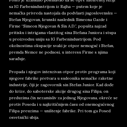
Pošto je uzaludno pokušavao da se opre naturenoj fuziji
sa IG Farbenindustrijom iz Rajha — putem koje je
nemačka privreda nastojala da podvlasti jugoslovensku —
Stefan Njegovan, krunski naslednik Simeona Gazde i
Firme “Simeon Njegovan & Sin A.D.”, popušta najzad
pritisku i intrigama vlastitog sina Stefana Juniora i stupa
u proizvodnu uniju sa IG Farbenindustrijom. Pod
okolnostima okupacije svaki je otpor nemoguć i Stefan,
premda Nemce ne podnosi, u interesu Firme s njima
sarađuje.
Propada i njegov intenzivan otpor protiv programa koji
njegove fabrike pretvara u sudeonika nemačke raketne
industrije, čiji je zagovornik sin Stefan Junior. Kad dođe
do krize, do saboterske akcije drugog sina Filipa, on
preduzima čin nezamisliv za jednog Njegovana, okreće se
protiv Poseda i u najkritičnijem času od onemogućenog
Filipa preuzima — uništenje fabrike. Pri tom ga Posed
osvetnički ubija.