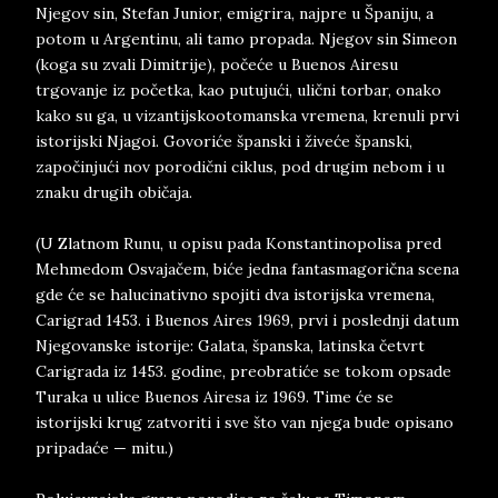
Njegov sin, Stefan Junior, emigrira, najpre u Španiju, a
potom u Argentinu, ali tamo propada. Njegov sin Simeon
(koga su zvali Dimitrije), počeće u Buenos Airesu
trgovanje iz početka, kao putujući, ulični torbar, onako
kako su ga, u vizantijskootomanska vremena, krenuli prvi
istorijski Njagoi. Govoriće španski i živeće španski,
započinjući nov porodični ciklus, pod drugim nebom i u
znaku drugih običaja.
(U Zlatnom Runu, u opisu pada Konstantinopolisa pred
Mehmedom Osvajačem, biće jedna fantasmagorična scena
gde će se halucinativno spojiti dva istorijska vremena,
Carigrad 1453. i Buenos Aires 1969, prvi i poslednji datum
Njegovanske istorije: Galata, španska, latinska četvrt
Carigrada iz 1453. godine, preobratiće se tokom opsade
Turaka u ulice Buenos Airesa iz 1969. Time će se
istorijski krug zatvoriti i sve što van njega bude opisano
pripadaće — mitu.)