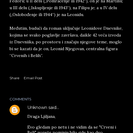
Fedoru; u II delu („Pomračenje ili 1942“), on je na Martinu;
u III delu („Iskupljenje ili 1943“), na Filipu je; a u IV delu
(„Oslobođenje ili 1944“) je na Leonidu.
Međutim, budući da roman uključuje Leonidove Dnevnike,
kojima se svako poglavlje završava, daikle 42 veća izvoda
iz Dnevniika, po prostoru i značaju njegove teme, moglo
bi se kazati da je on, Leonid Njegovan, centralna figura
“Crvenih i Belih”.
Share
Email Post
COMMENTS
Unknown
said…
Draga Ljiljana,
Evo gledam po netu i ne vidim da se "Crveni i
Beli" uopste pominju bilo gde kao deo