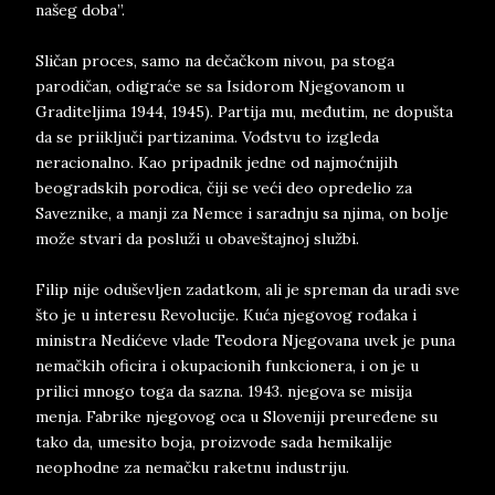
našeg doba”.
Sličan proces, samo na dečačkom nivou, pa stoga
parodičan, odigraće se sa Isidorom Njegovanom u
Graditeljima 1944, 1945). Partija mu, međutim, ne dopušta
da se priiključi partizanima. Vođstvu to izgleda
neracionalno. Kao pripadnik jedne od najmoćnijih
beogradskih porodica, čiji se veći deo opredelio za
Saveznike, a manji za Nemce i saradnju sa njima, on bolje
može stvari da posluži u obaveštajnoj službi.
Filip nije oduševljen zadatkom, ali je spreman da uradi sve
što je u interesu Revolucije. Kuća njegovog rođaka i
ministra Nedićeve vlade Teodora Njegovana uvek je puna
nemačkih oficira i okupacionih funkcionera, i on je u
prilici mnogo toga da sazna. 1943. njegova se misija
menja. Fabrike njegovog oca u Sloveniji preuređene su
tako da, umesito boja, proizvode sada hemikalije
neophodne za nemačku raketnu industriju.