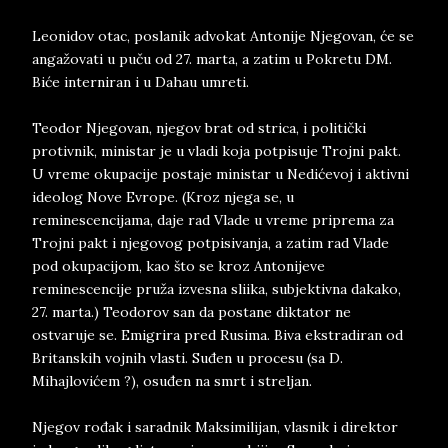
Leonidov otac, poslanik advokat Antonije Njegovan, će se
angažovati u puču od 27. marta, a zatim u Pokretu DM.
Biće interniran i u Dahau umreti.
Teodor Njegovan, njegov brat od strica, i politički
protivnik, ministar je u vladi koja potpisuje Trojni pakt.
U vreme okupacije postaje ministar u Nedićevoj i aktivni
ideolog Nove Evrope. (Kroz njega se, u
reminescencijama, daje rad Vlade u vreme priprema za
Trojni pakt i njegovog potpisivanja, a zatim rad Vlade
pod okupacijom, kao što se kroz Antonijeve
reminescencije pruža izvesna sliika, subjektivna dakako,
27. marta.) Teodorov san da postane diktator ne
ostvaruje se. Emigrira pred Rusima. Biva ekstradiran od
Britanskih vojnih vlasti. Suđen u procesu (sa D.
Mihajlovićem ?), osuđen na smrt i streljan.
Njegov rođak i saradnik Maksimilijan, vlasnik i direktor