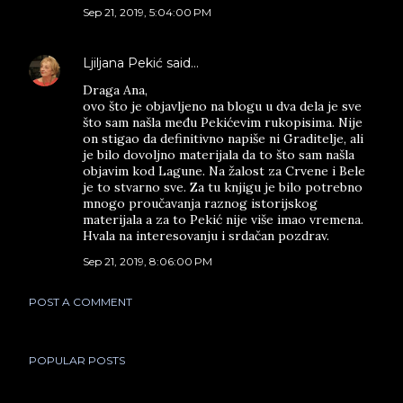
Sep 21, 2019, 5:04:00 PM
Ljiljana Pekić
said…
Draga Ana,
ovo što je objavljeno na blogu u dva dela je sve
što sam našla među Pekićevim rukopisima. Nije
on stigao da definitivno napiše ni Graditelje, ali
je bilo dovoljno materijala da to što sam našla
objavim kod Lagune. Na žalost za Crvene i Bele
je to stvarno sve. Za tu knjigu je bilo potrebno
mnogo proučavanja raznog istorijskog
materijala a za to Pekić nije više imao vremena.
Hvala na interesovanju i srdačan pozdrav.
Sep 21, 2019, 8:06:00 PM
POST A COMMENT
POPULAR POSTS