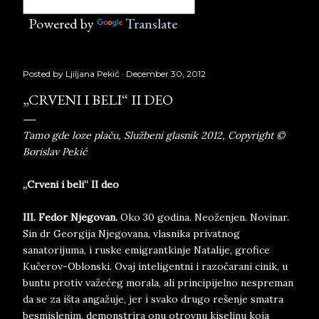
Powered by
Translate
Posted by
Ljiljana Pekić
December 30, 2012
„CRVENI I BELI“ II DEO
Tamo gde loze plaču, Službeni glasnik 2012, Copyright ©
Borislav Pekić
„Crveni i beli“ II deo
III. Fedor Njegovan.
Oko 30 godina. Neoženjen. Novinar.
Sin dr Georgija Njegovana, vlasnika privatnog
sanatorijuma, i ruske emigrantkinje Natalije, grofice
Kučerov-Oblonski. Ovaj inteligentni i razočarani cinik, u
buntu protiv važećeg morala, ali principijelno nespreman
da se za išta angažuje, jer i svako drugo rešenje smatra
besmislenim, demonstrira onu otrovnu kiselinu koja