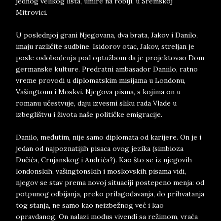
jednog velikog lista, umire na robiji, u Sremskoj
Mitrovici.
U poslednjoj grani Njegovana, dva brata, Jakov i Danilo,
imaju različite sudbine. Isidorov otac, Jakov, streljan je
posle oslobođenja pod optužbom da je projektovao Dom
germanske kulture. Predratni ambasador Daniilo, ratno
vreme provodi u diplomatskim misijama u Londonu,
Vašingtonu i Moskvi. Njegova pisma, s kojima on u
romanu učestvuje, daju izvesmi sliku rada Vlade u
izbeglištvu i života naše političke emigracije.
Danilo, međutim, nije samo diplomata od karijere. On je i
jedan od najpoznatijih pisaca ovog jezika (simbioza
Dučića, Crnjanskog i Andrića?). Kao što se iz njegovih
londonskih, vašingtonskih i moskovskih pisama vidi,
njegov se stav prema novoj situaciji postepeno menja: od
potpunog odbijanja, preko prilagođavanja, do prihvatanja
tog stanja, ne samo kao neizbežnog već i kao
opravdanog. On nalazi modus vivendi sa režimom, vraća