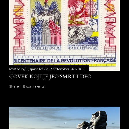
Posted by
Ljiljana Pekić
September 14, 2009
ČOVEK KOJI JE JEO SMRT I DEO
Share
8 comments