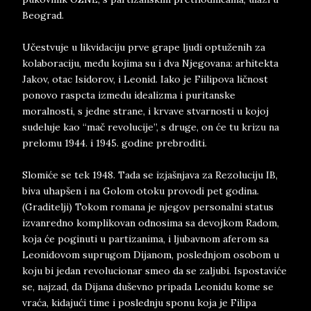
Beograd.
Učestvuje u likvidaciju prve grape ljudi optuženih za
kolaboraciju, među kojima su i dva Njegovana: arhitekta
Jakov, otac Isidorov, i Leonid. Iako je Fiilipova ličnost
ponovo raspcta izmedu idealizma i puritanske
moralnosti, s jedne strane, i krvave stvarnosti u kojoj
sudeluje kao “mač revolucije”, s druge, on će tu krizu na
prelomu 1944. i 1945. godine prebroditi.
Slomiće se tek 1948. Tada se izjašnjava za Rezoluciju IB,
biva uhapšen i na Golom otoku provodi pet godina.
(Graditelji) Tokom romana je njegov personalni status
izvanredno komplikovan odnosima sa devojkom Radom,
koja će poginuti u partizanima, i ljubavnom aferom sa
Leonidovom suprugom Dijanom, poslednjom osobom u
koju bi jedan revolucionar smeo da se zaljubi. Ispostaviće
se, najzad, da Dijana duševno pripada Leonidu kome se
vraća, kidajući time i poslednju sponu koja je Filipa