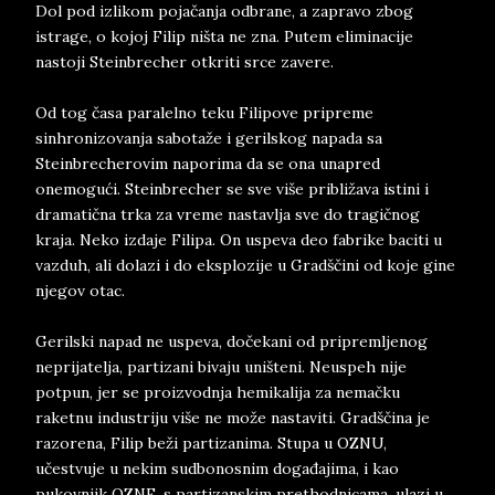
Dol pod izlikom pojačanja odbrane, a zapravo zbog
istrage, o kojoj Filip ništa ne zna. Putem eliminacije
nastoji Steinbrecher otkriti srce zavere.
Od tog časa paralelno teku Filipove pripreme
sinhronizovanja sabotaže i gerilskog napada sa
Steinbrecherovim naporima da se ona unapred
onemogući. Steinbrecher se sve više približava istini i
dramatična trka za vreme nastavlja sve do tragičnog
kraja. Neko izdaje Filipa. On uspeva deo fabrike baciti u
vazduh, ali dolazi i do eksplozije u Gradščini od koje gine
njegov otac.
Gerilski napad ne uspeva, dočekani od pripremljenog
neprijatelja, partizani bivaju uništeni. Neuspeh nije
potpun, jer se proizvodnja hemikalija za nemačku
raketnu industriju više ne može nastaviti. Gradščina je
razorena, Filip beži partizanima. Stupa u OZNU,
učestvuje u nekim sudbonosnim događajima, i kao
pukovniik OZNE, s partizanskim prethodnicama, ulazi u