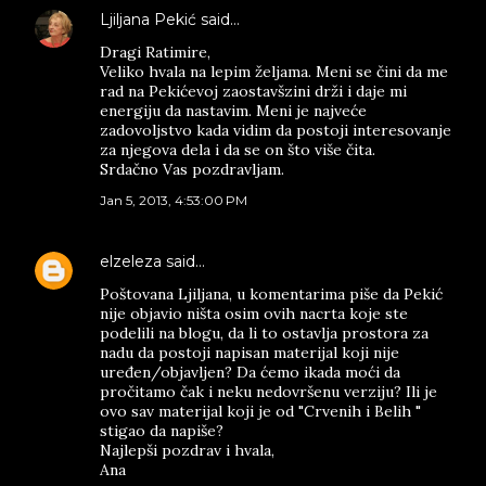
Ljiljana Pekić
said…
Dragi Ratimire,
Veliko hvala na lepim željama. Meni se čini da me
rad na Pekićevoj zaostavšzini drži i daje mi
energiju da nastavim. Meni je najveće
zadovoljstvo kada vidim da postoji interesovanje
za njegova dela i da se on što više čita.
Srdačno Vas pozdravljam.
Jan 5, 2013, 4:53:00 PM
elzeleza
said…
Poštovana Ljiljana, u komentarima piše da Pekić
nije objavio ništa osim ovih nacrta koje ste
podelili na blogu, da li to ostavlja prostora za
nadu da postoji napisan materijal koji nije
uređen/objavljen? Da ćemo ikada moći da
pročitamo čak i neku nedovršenu verziju? Ili je
ovo sav materijal koji je od "Crvenih i Belih "
stigao da napiše?
Najlepši pozdrav i hvala,
Ana