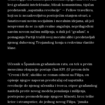
levi građanski intelektualac, blizak komunistima, tipičan
predstavnik „saputnika revolucije“ — Fellow travellera,
koji su iz nezadovoljstva postojećim stanjem stvari, a
fanatizovani novim socijalnim i moralnim idejama, ali još
nespremni da se za njih realno angažuju, neprilagođeni
sasvim novom načinu mišljenja, u duši još “građani”, u
pomaganju Partiji tražili svoj moralni alibi i predstavljali
njenog duhovnog Trojanskog konja u redovima vlastite
klase.
Učesnik u Španskom građanskom ratu, on tek u prvim
mesecima okupacije postaje član KPJ. (U prvom delu
“Crveni i Beli”, ukoliko se roman odnosi na Filipa, on
opisuje njegov naporan preobražaj od saputnika
revolucije do njenog učesnika i tvorca, otpor građanskog
nasleđa protiv novog modela ponašanja i mišljenja,
postepeno premodeliranje njegove ličnosti, kroz teške
krize i stramputice, do jednog novog Filipa, “junaka