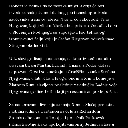
Doneta je odluka da se fabrika uništi. Akcija će biti
izvedena sadejstvom lokalnog partizanskog odreda i
saučesnika u samoj fabrici. Njome će rukovoditi Filip
Njegovan, koji jedini u fabriku ima pristup. On odlazi ocu
u Sloveniju i kod njega se zapošljava kao tehnolog,
ispunjavajući želju koju je Stefan Njegovan oduvek imao.
Sticajem okolnosti J.
U.B. slavi godišnjicu osnivanja, na koju, između ostalih,
pozvani bivaju Martin, Leonid i Dijana, a Fedor dolazi
nepozvan. Gosti se smeštaju u Gradščini, zamku Stefana
Njegovana, u fabričkom krugu, onom istom u kome je u
Zlatnom Runu slavljeno poslednje zajedničko Badnje veče
Njegovana godine 1941, i koji je restauriran posle požara.
Za nameravanu diverziju saznaju Nemci. Slučaj preuzima
mobilna jedinica Gestapoa na čelu sa Richardom
Steinbrecherom — u kojoj je i poručnik Rutkowski
(ličnosti sotije Kako upokojiti vampira). Jedinica stiže u