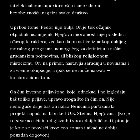
intelektualnom superiornošću i amoralnom
bezobzirnošću nagriza svako društvo.
Uprkos tome. Fedor nije hulja. On je tek očajnik,
otpadnik, usamljenik. Njegova imoralnost nije posledica
rđavog karaktera, već kao da proističe iz nekog dubljeg
moralnog programa, nemogućeg za definiciju u našim
građanskim pojmovima, ali bliskog religioznom
misticizmu. On, na primer, nastavlja saradnju u novinama i
za vreme okupacije, a ipak se ne može nazvati —
kolaboracionistom.
On čini izvesne prljavštine, koje, odnekud, i ne izgledaju
baš toliko prljave, upravo stoga što ih čini on. Nije
nemoguće da je baš on izdao Nemcima partizanski
projekt napada na fabrike J.U.B. Stefana Njegovana. (Ko je
to stvarno učinio od glavnih i sporednijih ličnosti, pitanje
je koje se provlači kroz ceo roman i nikad ne dobija
pouzdan dogovor.)