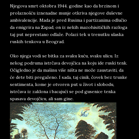
Njegova smrt oktobra 1944. godine kao da brzinom i
prolaznošću iznenadne munje otkriva njegove duševne
ambivalencije. Mada je pred Rusima i partizanima odlučio
da emigrira na Zapad, on iz nekih mazohisitičkih razloga
taj put neprestano odlaže. Polazi tek u trenutku ulaska
ruskih tenkova u Beograd.
Oko njega vodi se bitka za svaku kuću, svaku ulicu. Iz
nekog podruma istrčava devojčica na koju ide ruski tenk.
Očigledno je da mašinu više ništa ne može zaustaviti, da
će dete biti pregaženo. I sada, taj cinik, čovek bez trunke
sentimenta, kome je otvoren put u život i slobodu,
istrčava iz zaklona i bacajući se pod gusenice tenka
spasava devojčicu, ali sam gine.