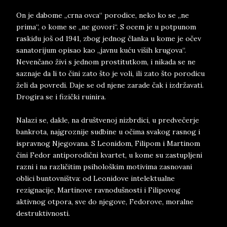
On je dabome „crna ovca“ porodice, neko ko se „ne
prima“, o kome se „ne govori“. S ocem je u potpunom
raskidu još od 1941, zbog jednog članka u kome je očev
sanatorijum opisao kao „javnu kuću viših krugova“.
Nevenčano živi s jednom prostitutkom, i nikada se ne
saznaje da li to čini zato što je voli, ili zato što porodicu
želi da povredi. Daje se od njene zarade čak i izdržavati.
Drogira se i fizički ruinira.
Nalazi se, dakle, na društvenoj nizbrdici, u predvečerje
bankrota, najgroznije sudbine u očima svakog rasnog i
ispravnog Njegovana. S Leonidom, Filipom i Martinom
čini Fedor antiporodični kvartet, u kome su zastupljeni
razni i na različitim psihološkim motivima zasnovani
oblici buntovništva: od Leonidove intelektualne
rezignacije, Martinove ravnodušnosti i Filipovog
aktivnog otpora, sve do njegove, Fedorove, moralne
destruktivnosti.