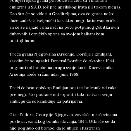
Polujevrejska grana porodice na čelu sa Timonom
emigrira u S.A.D. još pre aprilskog irata (ili tokom njega).
Kao što će se videti u Graditeljima, ova će grana nešto
duže zadržati iseljenički karakter, nego latino-američka,
ali će se najzad i ona naći na putu potpunog gubitka svih
duhovnih i etničkih spona sa svojom balkanskom
postojbinom.
Treća grana Njegovaina (Arsenije, Đorđije i Emilijan),
sasviim će se ugasiti. Đeneral Đorđije će oktobra 1944.
poginuti od bombe na pragu svoje kuće. Kućevlasnika
Arsenija ubiće srčani udar juna 1968.
Treći će brat episkop Emilijan postati bolcsnik od raka
pre nego što postane mitropolit i tako ostvari svoju
ambiciju da sc kandiduje za patrijarha.
Otac Fedora, Georgije Njegovan, završiće u ruševinama
posle savezničkog bombardovanja, 1944. Otkriće se da
nije poginuo od bombe, da je ubijen i kastriran.