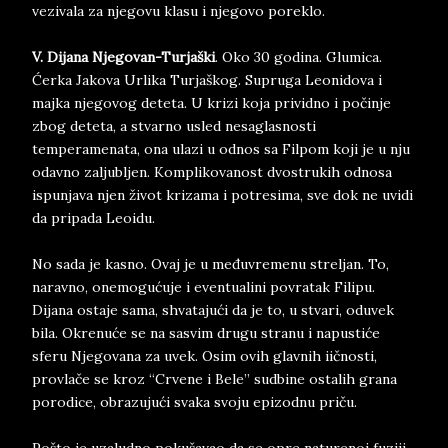
vezivala za njegovu klasu i njegovo poreklo.
V. Dijana Njegovan-Turjaški
. Oko 30 godina. Glumica.
Ćerka Jakova Urlika Turjaškog. Supruga Leonidova i
majka njegovog deteta. U krizi koja prividno i počinje
zbog deteta, a stvarno usled nesaglasnosti
temperamenata, ona ulazi u odnos sa Filpom koji je u nju
odavno zaljubljen. Komplikovanost dvostrukih odnosa
ispunjava njen život krizama i potresima, sve dok ne uvidi
da pripada Leoidu.
No sada je kasno. Ovaj je u međuvremenu streljan. To,
naravno, onemogućuje i eventualini povratak Filipu.
Dijana ostaje sama, shvatajući da je to, u stvari, oduvek
bila. Okrenuće se na sasvim drugu stranu i napustiće
sferu Njegovana za uvek. Osim ovih glavnih iičnosti,
provlače se kroz “Crvene i Bele” sudbine ostalih grana
porodice, obrazujući svaka svoju epizodnu priču.