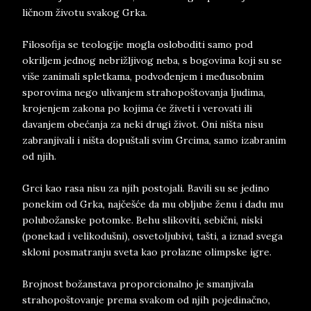
ličnom životu svakog Grka.
Filosofija se teologije mogla osloboditi samo pod
okriljem jednog nebrižljivog neba, s bogovima koji su se
više zanimali spletkama, podvođenjem i međusobnim
sporovima nego ulivanjem strahopoštovanja ljudima,
krojenjem zakona po kojima će živeti i verovati ili
davanjem obećanja za neki drugi život. Oni ništa nisu
zabranjivali i ništa dopuštali svim Grcima, samo izabranim
od njih.
Grci kao rasa nisu za njih postojali. Bavili su se jedino
ponekim od Grka, najčešće da mu obljube ženu i dadu mu
polubožanske potomke. Behu slikoviti, sebični, niski
(ponekad i velikodušni), osvetoljubivi, tašti, a iznad svega
skloni posmatranju sveta kao prolazne olimpske igre.
Brojnost božanstava proporcionalno je smanjivala
strahopoštovanje prema svakom od njih pojedinačno,