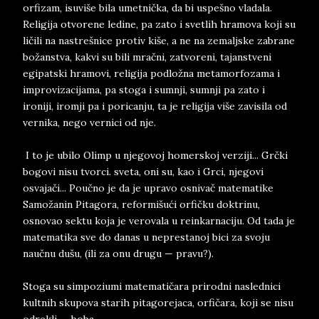
orfizam, isuviše bila umetnička, da bi uspešno vladala.
Religija otvorene ledine, pa zato i svetlih hramova koji su
ličili na nastrešnice protiv kiše, a ne na zemaljske zabrane
božanstva, kakvi su bili mračni, zatvoreni, tajanstveni
egipatski hramovi, religija podložna metamorfozama i
improvizacijama, pa stoga i sumnji, sumnji pa zato i
ironiji, iromji pa i poricanju, ta je religija više zavisila od
vernika, nego vernici od nje.
I to je ubilo Olimp u njegovoj homerskoj verziji... Grčki
bogovi nisu tvorci. sveta, oni su, kao i Grci, njegovi
osvajači... Poučno je da je upravo osnivač matematike
Samožanin Pitagora, reformišući orfičku doktrinu,
osnovao sektu koja je verovala u reinkarnaciju. Od tada je
matematika sve do danas u neprestanoj bici za svoju
naučnu dušu, (ili za onu drugu — pravu?).
Stoga su simpoziumi matematičara prirodni naslednici
kultnih skupova starih pitagorejaca, orfičara, koji se nisu