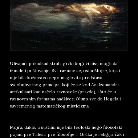
Ulivajući pokadkad strah, grčki bogovi nisu mogli da
iznude i poštovanje. Svi, razume se, osim Mojre, koja i
nije bila božanstvo nego maglovita predstava
sveobuhvatnog principa, koji će se kod Anaksimandra
artikulisati kao načelo ravnoteže (pravde), i što će u
raznovrsnim formama nadživeti Olimp sve do Hegela i
savremenog matematičkog misticizma.
Mojra, dakle, u suštinii nije bila teološki nego filosofski
pojam pre Talesa, pre filosofije ... Grčka je religija, čak i