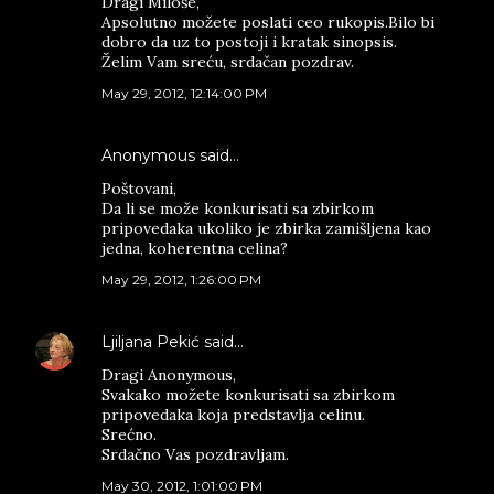
Dragi Miloše,
Apsolutno možete poslati ceo rukopis.Bilo bi
dobro da uz to postoji i kratak sinopsis.
Želim Vam sreću, srdačan pozdrav.
May 29, 2012, 12:14:00 PM
Anonymous said…
Poštovani,
Da li se može konkurisati sa zbirkom
pripovedaka ukoliko je zbirka zamišljena kao
jedna, koherentna celina?
May 29, 2012, 1:26:00 PM
Ljiljana Pekić
said…
Dragi Anonymous,
Svakako možete konkurisati sa zbirkom
pripovedaka koja predstavlja celinu.
Srećno.
Srdačno Vas pozdravljam.
May 30, 2012, 1:01:00 PM