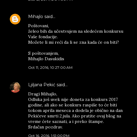
Mihajlo
said…
Poštovani,
želeo bih da učestvujem na sledećem konkursu
Vaše fondacije.
Možete li mi reći da li se zna kada će on biti?
S poštovanjem,
Mihajlo Dasukidis
Oct 11, 2016, 10:27:00 AM
Ljiljana Pekić
said…
Dragi Mihajlo,
Odluka još uvek nije doneta za konkurs 2017
godine, ali ako se konkurs raspiše to će biti
tokom aprila meseca a dodela je obično na dan
Pekićeve smrti 2.jula. Ako pratite ovaj blog na
vreme ćete saznati, a i preko štampe.
Srdačan pozdrav.
Oct 16, 2016, 1:51:00 PM