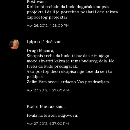
Poštovani,
Koliko bi trebalo da bude dugačak sinopsis
projekta i da li je potrebno poslati i deo teksta
započetog projekta?
Apr 26, 2012, 4:28:00 PM
Ljiljana Pekić
said…
Dragi Macura,
Sinopsis treba da bude takav da se iz njega
moze shvatiti kakva je tema buduceg dela. Ne
treba da bude predugacak.
Ako postoji deo rukopisa nije lose da se i to
prikljuci.
Zelim Vam srecu, srdacno Vas pozdravljam.
Apr 27, 2012, 11:27:00 AM
Kosto Macura said…
Hvala na brzom odgovoru.
Apr 27, 2012, 4:37:00 PM