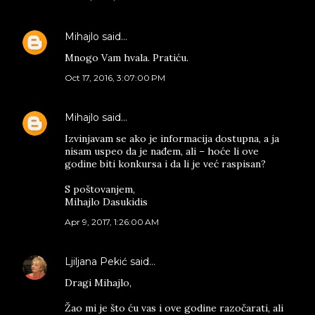
Mihajlo
said…
Mnogo Vam hvala. Pratiću.
Oct 17, 2016, 3:07:00 PM
Mihajlo
said…
Izvinjavam se ako je informacija dostupna, a ja
nisam uspeo da je nađem, ali – hoće li ove
godine biti konkursa i da li je već raspisan?
S poštovanjem,
Mihajlo Dasukidis
Apr 9, 2017, 1:26:00 AM
Ljiljana Pekić
said…
Dragi Mihajlo,
Žao mi je što ću vas i ove godine razočarati, ali