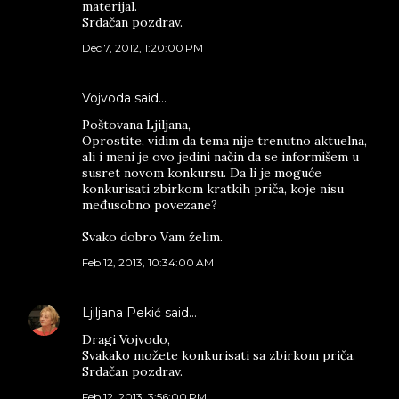
materijal.
Srdačan pozdrav.
Dec 7, 2012, 1:20:00 PM
Vojvoda said…
Poštovana Ljiljana,
Oprostite, vidim da tema nije trenutno aktuelna,
ali i meni je ovo jedini način da se informišem u
susret novom konkursu. Da li je moguće
konkurisati zbirkom kratkih priča, koje nisu
međusobno povezane?
Svako dobro Vam želim.
Feb 12, 2013, 10:34:00 AM
Ljiljana Pekić
said…
Dragi Vojvodo,
Svakako možete konkurisati sa zbirkom priča.
Srdačan pozdrav.
Feb 12, 2013, 3:56:00 PM