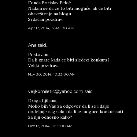
Fonda Borislav Pekić.
Nadam se da će to biti moguće, ali će biti
obaveštenje na blogu.
Srdačan pozdrav.
Apr 17, 2014, 12:40:00 PM
Ana said…
Postovani,
Da li znate kada ce biti sledeci konkurs?
Veliki pozdrav.
Nov 30, 2014, 10:33:00 AM
veljkomiletic@yahoo.com said…
Draga Ljiljana,
Molio bih Vas za odgovor da li se i dalje
dodeljuje nagrada i da li je moguće konkurisati
za nju odnosno kako?
Dec 12, 2014, 10:15:00 AM