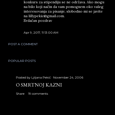
konkurs za stipendiju se ne održava. Ako mogu
na bilo koji način da vam pomognem oko vašeg
interesovanja za pisanje, slobodno mi se javite
na lillypekic@gmail.com.
Srdačan pozdrav
Apr 9, 2017, 11:13:00 AM
POST A COMMENT
POPULAR POSTS
Posted by
Ljiljana Pekić
November 24, 2006
O SMRTNOJ KAZNI
Share
19 comments