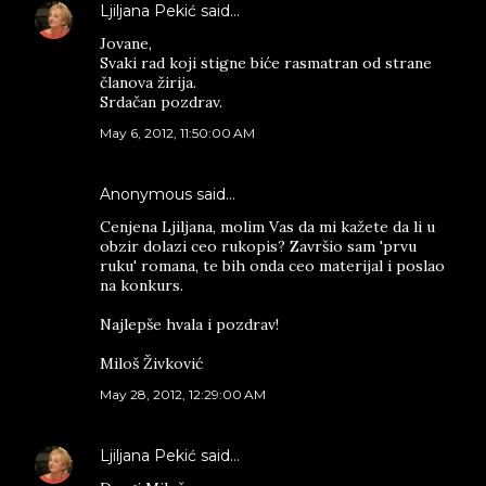
Ljiljana Pekić
said…
Jovane,
Svaki rad koji stigne biće rasmatran od strane
članova žirija.
Srdačan pozdrav.
May 6, 2012, 11:50:00 AM
Anonymous said…
Cenjena Ljiljana, molim Vas da mi kažete da li u
obzir dolazi ceo rukopis? Završio sam 'prvu
ruku' romana, te bih onda ceo materijal i poslao
na konkurs.
Najlepše hvala i pozdrav!
Miloš Živković
May 28, 2012, 12:29:00 AM
Ljiljana Pekić
said…