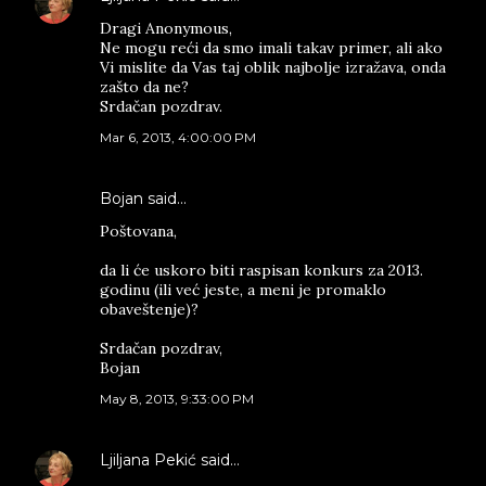
Dragi Anonymous,
Ne mogu reći da smo imali takav primer, ali ako
Vi mislite da Vas taj oblik najbolje izražava, onda
zašto da ne?
Srdačan pozdrav.
Mar 6, 2013, 4:00:00 PM
Bojan said…
Poštovana,
da li će uskoro biti raspisan konkurs za 2013.
godinu (ili već jeste, a meni je promaklo
obaveštenje)?
Srdačan pozdrav,
Bojan
May 8, 2013, 9:33:00 PM
Ljiljana Pekić
said…