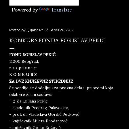
Powered by
Translate
Posted by
Ljiljana Pekić
April 26, 2012
KONKURS FONDA BORISLAV PEKIC
FOND BORISLAV PEKIĆ
11000 Beograd,
r a s p i s u j e
K O N K U R S
ZA DVE KNJIŽEVNE STIPEDNIJE
Stipendije se dodeljuju za prozna dela u pripremi koja
odabere žiri u sastavu:
- g-đa Ljiljana Pekić,
- akademik Predrag Palavestra,
- prof. dr Vladislava Gordić Petković
- književnik Mileta Prodanović,
- književnik Gojko Božović