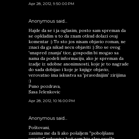
Apr 28, 2012, 9:50:00 PM
Anonymous said…
Hajde da se i ja oglasim, posto sam spreman da
se opkladim u to da znam otkud dolazi ovaj
komentar :) To sto jos nisam objavio roman, ne
znaci da ga nikad necu objaviti :) Sto se ovog
'unapred znanja' tice, gospodin bi mogao sa
nama da podeli informaciju, ako je spreman da
izadje iz udobne anonimnosti, koje je to nagrade
do sada dobijao i koje je knjige objavio,
verovatno ima iskustva sa 'pravednijim' zirijima
:)
Puno pozdrava,
Sasa Jelenkovic
Apr 28, 2012, 10:16:00 PM
Anonymous said…
Poštovani,
zanima me da li ako pošaljem ''poboljšanu
verziju'' rukopisa koji sam bio slao prošle