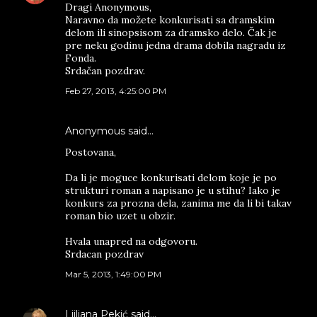
Dragi Anonymous,
Naravno da možete konkurisati sa dramskim
delom ili sinopsisom za dramsko delo. Čak je
pre neku godinu jedna drama dobila nagradu iz
Fonda.
Srdačan pozdrav.
Feb 27, 2013, 4:25:00 PM
Anonymous said…
Postovana,
Da li je moguce konkurisati delom koje je po
strukturi roman a napisano je u stihu? Iako je
konkurs za prozna dela, zanima me da li bi takav
roman bio uzet u obzir.
Hvala unapred na odgovoru.
Srdacan pozdrav
Mar 5, 2013, 1:49:00 PM
Ljiljana Pekić
said…