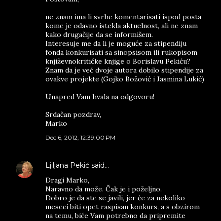
ne znam ima li svrhe komentarisati ispod posta
kome je odavno istekla aktuelnost, ali ne znam
kako drugačije da se informišem.
Interesuje me da li je moguće za stipendiju
fonda konkurisati sa sinopsisom ili rukopisom
književnokritičke knjige o Borislavu Pekiću?
Znam da je već dvoje autora dobilo stipendije za
ovakve projekte (Gojko Božović i Jasmina Lukić)
Unapred Vam hvala na odgovoru!
Srdačan pozdrav,
Marko
Dec 6, 2012, 12:39:00 PM
Ljiljana Pekić
said…
Dragi Marko,
Naravno da može. Čak je i poželjno.
Dobro je da ste se javili, jer će za nekoliko
meseci biti opet raspisan konkurs, a s obzirom
na temu, biće Vam potrebno da pripremite