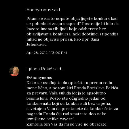
Anonymous said…
Pitam se zasto uopste objavljujete konkurs kad
se pobednici znaju unapred? Postenije bi bilo da
kazete imena tih ljudi koje odaberete bez
objaviljavanja konkursa. neki dobtinici stipendija
nikad ne objavise prozu, kao npr. Sasa
Jelenkovic.
Apr 28, 2012, 1:13:00 PM
Ljiljana Pekić
said…
@Anonymous
Kako se usuđujete da optužite u prvom redu
mene lično, a potom žiri Fonda Borislava Pekića
za prevaru. Vaša suluda ideja je apsolutno
besmislena. Pošto ste očigledno jedan od
konkurenata koji su konkurisali bez uspeha,
savetujem Vam da prestanete da konkurišete za
nagradu Fonda čiji rad smatrate deo neke
izmišljene 'velike zavere'.
Zamolila bih Vas da mi se više ne obraćate.