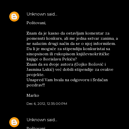
Unknown
said…
Poštovani,
Znam da je kasno da ostavljam komentar za
pomenuti konkurs, ali me jedna sstvar zanima, a
ne nalazim drugi način da se o njoj informišem.
Da li je moguće za stipendiju konkuristai sa
sinopsisom ili rukopisom književnokritičke
knjige o Borislavu Pekiću?
Znam da su dvoje autora (Gojko Božović i
Jasmina Lukić) već dobili stipendije za ovakve
projekte.
Unapred Vam hvala na odgovoru i Srdačan
pozdrav!!!
Marko
Dec 6, 2012, 12:35:00 PM
Unknown
said…
Poštovani,