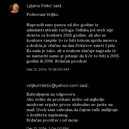
Ljiljana Pekić
said…
Poštovani Veljko,
Napravili smo pauzu od dve godine iz
administrativnih razloga. Odluka još uvek nije
doneta za konkurs 2015 godine, ali ako se
konkurs raspiše to će biti tokom aprila meseca
a dodela je obično na dan Pekićeve smrti 2.jula.
Za sada je tako, ali u svakom slučaju nagrada će
se nastaviti samo je pitanje da li će to biti u 2015.
godini ili 2016. Srdačan pozdrav
Dec 12, 2014, 10:56:00 AM
veljkomiletic@yahoo.com said…
Zahvaljujem na odgovoru.
Ako želite da pročitate nešto od najbolje
moderne srpske proze slobodno se javite na
mail. Uvek sam zahvalan da čujem tuđe mišljenje
o kvalitetu napisanog.
Srdačan pozdrav i od mene.
Dec 12, 2014, 2:04:00 PM