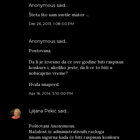
Anonymous said…
Šteta što sam suviše mator ...
Dec 26, 2013, 1:08:00 PM
Anonymous said…
Postovana,
Da li je izvesno da ce ove godine biti raspisan
konkurs i, ukoliko jeste, da li ce to biti u
uobicajeno vreme?
Hvala unapred.
Apr 16, 2014, 5:10:00 PM
Ljiljana Pekić
said…
Poštovani Anonymous,
Nažalost iz administrativnih razloga
nisam sigurna kada će biti raspisan konkurs