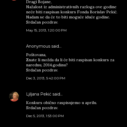
Dragi Bojane,
Nažalost iz administrativnih razloga ove godine
neće biti raspisan konkurs Fonda Borislav Pekić.
Nadam se da će to biti moguće iduće godine.
Srdačan pozdrav.
May 15, 2013, 1:20:00 PM
Anonymous said…
Poštovana,
Znate li možda da li će biti raspisan konkurs za
narednu, 2014.godinu?
Srdačan pozdrav.
Dec 3, 2013, 5:42:00 PM
Ljiljana Pekić
said…
Konkurs obično raspisujemo u aprilu.
Srdačan pozdrav.
Dec 5, 2013, 1:53:00 PM