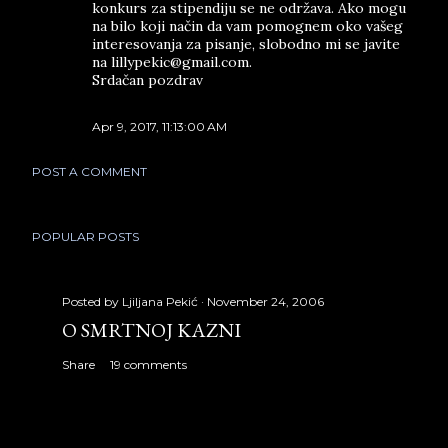
konkurs za stipendiju se ne održava. Ako mogu
na bilo koji način da vam pomognem oko vašeg
interesovanja za pisanje, slobodno mi se javite
na lillypekic@gmail.com.
Srdačan pozdrav
Apr 9, 2017, 11:13:00 AM
POST A COMMENT
POPULAR POSTS
Posted by
Ljiljana Pekić
November 24, 2006
O SMRTNOJ KAZNI
Share
19 comments