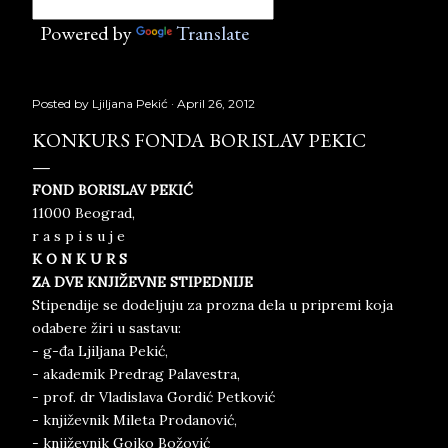
Powered by
Translate
Posted by
Ljiljana Pekić
April 26, 2012
KONKURS FONDA BORISLAV PEKIC
FOND BORISLAV PEKIĆ
11000 Beograd,
r a s p i s u j e
K O N K U R S
ZA DVE KNJIŽEVNE STIPEDNIJE
Stipendije se dodeljuju za prozna dela u pripremi koja
odabere žiri u sastavu:
- g-đa Ljiljana Pekić,
- akademik Predrag Palavestra,
- prof. dr Vladislava Gordić Petković
- književnik Mileta Prodanović,
- književnik Gojko Božović