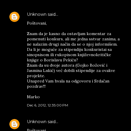
Unknown
said…
Poštovani,
Znam da je kasno da ostavljam komentar za
pomenuti konkurs, ali me jedna sstvar zanima, a
ne nalazim drugi način da se o njoj informišem.
Da li je moguće za stipendiju konkuristai sa
sinopsisom ili rukopisom književnokritičke
knjige o Borislavu Pekiću?
Znam da su dvoje autora (Gojko Božović i
Jasmina Lukić) već dobili stipendije za ovakve
projekte.
Unapred Vam hvala na odgovoru i Srdačan
pozdrav!!!
Marko
Dec 6, 2012, 12:35:00 PM
Unknown
said…
Poštovani,