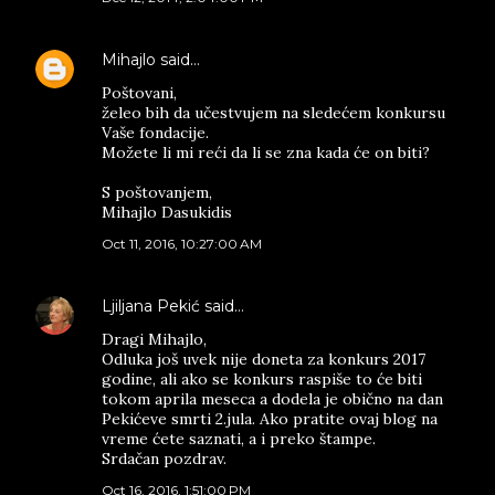
Mihajlo
said…
Poštovani,
želeo bih da učestvujem na sledećem konkursu
Vaše fondacije.
Možete li mi reći da li se zna kada će on biti?
S poštovanjem,
Mihajlo Dasukidis
Oct 11, 2016, 10:27:00 AM
Ljiljana Pekić
said…
Dragi Mihajlo,
Odluka još uvek nije doneta za konkurs 2017
godine, ali ako se konkurs raspiše to će biti
tokom aprila meseca a dodela je obično na dan
Pekićeve smrti 2.jula. Ako pratite ovaj blog na
vreme ćete saznati, a i preko štampe.
Srdačan pozdrav.
Oct 16, 2016, 1:51:00 PM