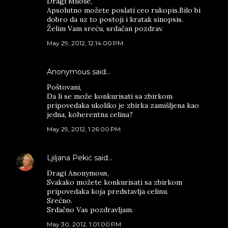
Dragi Miloše,
Apsolutno možete poslati ceo rukopis.Bilo bi
dobro da uz to postoji i kratak sinopsis.
Želim Vam sreću, srdačan pozdrav.
May 29, 2012, 12:14:00 PM
Anonymous said…
Poštovani,
Da li se može konkurisati sa zbirkom
pripovedaka ukoliko je zbirka zamišljena kao
jedna, koherentna celina?
May 29, 2012, 1:26:00 PM
Ljiljana Pekić
said…
Dragi Anonymous,
Svakako možete konkurisati sa zbirkom
pripovedaka koja predstavlja celinu.
Srećno.
Srdačno Vas pozdravljam.
May 30, 2012, 1:01:00 PM