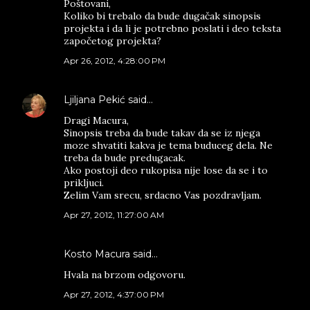
Poštovani,
Koliko bi trebalo da bude dugačak sinopsis
projekta i da li je potrebno poslati i deo teksta
započetog projekta?
Apr 26, 2012, 4:28:00 PM
Ljiljana Pekić
said…
Dragi Macura,
Sinopsis treba da bude takav da se iz njega
moze shvatiti kakva je tema buduceg dela. Ne
treba da bude predugacak.
Ako postoji deo rukopisa nije lose da se i to
prikljuci.
Zelim Vam srecu, srdacno Vas pozdravljam.
Apr 27, 2012, 11:27:00 AM
Kosto Macura said…
Hvala na brzom odgovoru.
Apr 27, 2012, 4:37:00 PM