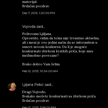
materijal.
Srdačan pozdrav.
Dec 7, 2012, 1:20:00 PM
Vojvoda said…
Poštovana Ljiljana,
Oprostite, vidim da tema nije trenutno aktuelna,
ali i meni je ovo jedini način da se informišem u
susret novom konkursu. Da li je moguće
konkurisati zbirkom kratkih priča, koje nisu
međusobno povezane?
Svako dobro Vam želim.
Feb 12, 2013, 10:34:00 AM
Ljiljana Pekić
said…
Dragi Vojvodo,
Svakako možete konkurisati sa zbirkom priča.
Srdačan pozdrav.
Feb 12, 2013, 3:56:00 PM