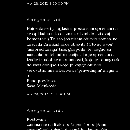
Apr 28, 2012, 9:50:00 PM
Anonymous said…
Hajde da se i ja oglasim, posto sam spreman da
se opkladim u to da znam otkud dolazi ovaj
komentar :) To sto jos nisam objavio roman, ne
znaci da ga nikad necu objaviti :) Sto se ovog
'unapred znanja' tice, gospodin bi mogao sa
nama da podeli informaciju, ako je spreman da
izadje iz udobne anonimnosti, koje je to nagrade
do sada dobijao i koje je knjige objavio,
verovatno ima iskustva sa 'pravednijim' zirijima
:)
Puno pozdrava,
Sasa Jelenkovic
Apr 28, 2012, 10:16:00 PM
Anonymous said…
Poštovani,
zanima me da li ako pošaljem ''poboljšanu
verziju'' rukopisa koji sam bio slao prošle