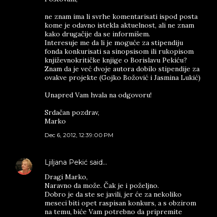
ne znam ima li svrhe komentarisati ispod posta
kome je odavno istekla aktuelnost, ali ne znam
kako drugačije da se informišem.
Interesuje me da li je moguće za stipendiju
fonda konkurisati sa sinopsisom ili rukopisom
književnokritičke knjige o Borislavu Pekiću?
Znam da je već dvoje autora dobilo stipendije za
ovakve projekte (Gojko Božović i Jasmina Lukić)
Unapred Vam hvala na odgovoru!
Srdačan pozdrav,
Marko
Dec 6, 2012, 12:39:00 PM
Ljiljana Pekić
said…
Dragi Marko,
Naravno da može. Čak je i poželjno.
Dobro je da ste se javili, jer će za nekoliko
meseci biti opet raspisan konkurs, a s obzirom
na temu, biće Vam potrebno da pripremite