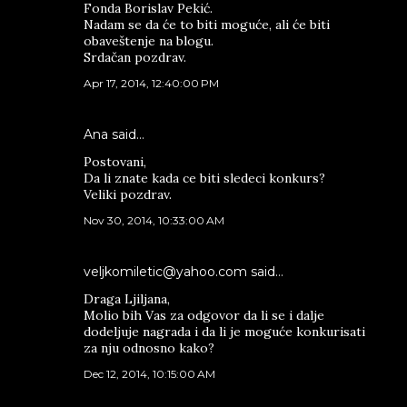
Fonda Borislav Pekić.
Nadam se da će to biti moguće, ali će biti
obaveštenje na blogu.
Srdačan pozdrav.
Apr 17, 2014, 12:40:00 PM
Ana said…
Postovani,
Da li znate kada ce biti sledeci konkurs?
Veliki pozdrav.
Nov 30, 2014, 10:33:00 AM
veljkomiletic@yahoo.com said…
Draga Ljiljana,
Molio bih Vas za odgovor da li se i dalje
dodeljuje nagrada i da li je moguće konkurisati
za nju odnosno kako?
Dec 12, 2014, 10:15:00 AM