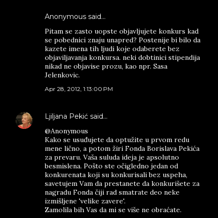
Anonymous said…
Pitam se zasto uopste objavljujete konkurs kad
se pobednici znaju unapred? Postenije bi bilo da
kazete imena tih ljudi koje odaberete bez
objaviljavanja konkursa. neki dobtinici stipendija
nikad ne objavise prozu, kao npr. Sasa
Jelenkovic.
Apr 28, 2012, 1:13:00 PM
Ljiljana Pekić
said…
@Anonymous
Kako se usuđujete da optužite u prvom redu
mene lično, a potom žiri Fonda Borislava Pekića
za prevaru. Vaša suluda ideja je apsolutno
besmislena. Pošto ste očigledno jedan od
konkurenata koji su konkurisali bez uspeha,
savetujem Vam da prestanete da konkurišete za
nagradu Fonda čiji rad smatrate deo neke
izmišljene 'velike zavere'.
Zamolila bih Vas da mi se više ne obraćate.