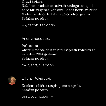
Dragi Bojane,
Nažalost iz administrativnih razloga ove godine
neće biti raspisan konkurs Fonda Borislav Pekić.
Nadam se da će to biti moguće iduće godine.
Srdačan pozdrav.
May 15, 2013, 1:20:00 PM
Anonymous said…
Poštovana,
Znate li možda da li će biti raspisan konkurs za
narednu, 2014.godinu?
Srdačan pozdrav.
Dec 3, 2013, 5:42:00 PM
Ljiljana Pekić
said…
Konkurs obično raspisujemo u aprilu.
Srdačan pozdrav.
Dec 5, 2013, 1:53:00 PM