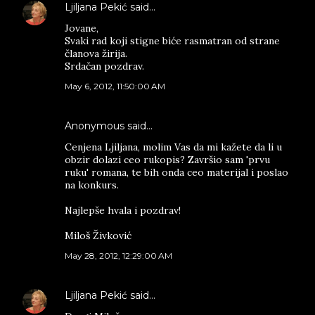
Ljiljana Pekić
said…
Jovane,
Svaki rad koji stigne biće rasmatran od strane
članova žirija.
Srdačan pozdrav.
May 6, 2012, 11:50:00 AM
Anonymous said…
Cenjena Ljiljana, molim Vas da mi kažete da li u
obzir dolazi ceo rukopis? Završio sam 'prvu
ruku' romana, te bih onda ceo materijal i poslao
na konkurs.
Najlepše hvala i pozdrav!
Miloš Živković
May 28, 2012, 12:29:00 AM
Ljiljana Pekić
said…