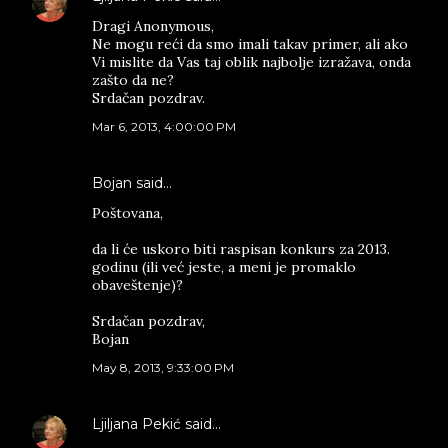
Dragi Anonymous,
Ne mogu reći da smo imali takav primer, ali ako
Vi mislite da Vas taj oblik najbolje izražava, onda
zašto da ne?
Srdačan pozdrav.
Mar 6, 2013, 4:00:00 PM
Bojan said…
Poštovana,
da li će uskoro biti raspisan konkurs za 2013.
godinu (ili već jeste, a meni je promaklo
obaveštenje)?
Srdačan pozdrav,
Bojan
May 8, 2013, 9:33:00 PM
Ljiljana Pekić
said…