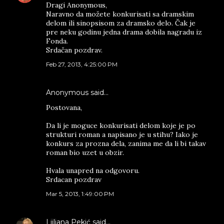
Dragi Anonymous,
Naravno da možete konkurisati sa dramskim
delom ili sinopsisom za dramsko delo. Čak je
pre neku godinu jedna drama dobila nagradu iz
Fonda.
Srdačan pozdrav.
Feb 27, 2013, 4:25:00 PM
Anonymous said…
Postovana,
Da li je moguce konkurisati delom koje je po
strukturi roman a napisano je u stihu? Iako je
konkurs za prozna dela, zanima me da li bi takav
roman bio uzet u obzir.
Hvala unapred na odgovoru.
Srdacan pozdrav
Mar 5, 2013, 1:49:00 PM
Ljiljana Pekić
said…