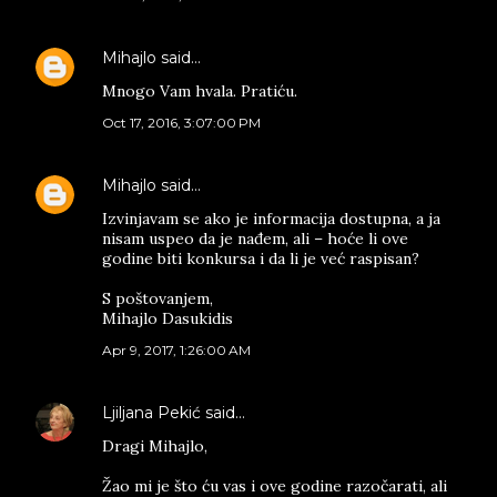
Mihajlo
said…
Mnogo Vam hvala. Pratiću.
Oct 17, 2016, 3:07:00 PM
Mihajlo
said…
Izvinjavam se ako je informacija dostupna, a ja
nisam uspeo da je nađem, ali – hoće li ove
godine biti konkursa i da li je već raspisan?
S poštovanjem,
Mihajlo Dasukidis
Apr 9, 2017, 1:26:00 AM
Ljiljana Pekić
said…
Dragi Mihajlo,
Žao mi je što ću vas i ove godine razočarati, ali