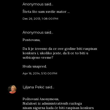
Anonymous said…
Šteta što sam suviše mator ...
Dec 26, 2013, 1:08:00 PM
Anonymous said…
Postovana,
Da li je izvesno da ce ove godine biti raspisan
konkurs i, ukoliko jeste, da li ce to biti u
uobicajeno vreme?
Hvala unapred.
Apr 16, 2014, 5:10:00 PM
Ljiljana Pekić
said…
Poštovani Anonymous,
Nažalost iz administrativnih razloga
nisam sigurna kada će biti raspisan konkurs