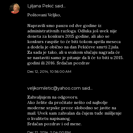
Ljiljana Pekić
said…
Poštovani Veljko,
Napravili smo pauzu od dve godine iz
administrativnih razloga. Odluka još uvek nije
doneta za konkurs 2015 godine, ali ako se
konkurs raspiše to će biti tokom aprila meseca
a dodela je obično na dan Pekićeve smrti 2.jula.
Za sada je tako, ali u svakom slučaju nagrada će
se nastaviti samo je pitanje da li će to biti u 2015.
godini ili 2016. Srdačan pozdrav
Dec 12, 2014, 10:56:00 AM
veljkomiletic@yahoo.com said…
Zahvaljujem na odgovoru.
Ako želite da pročitate nešto od najbolje
moderne srpske proze slobodno se javite na
mail. Uvek sam zahvalan da čujem tuđe mišljenje
o kvalitetu napisanog.
Srdačan pozdrav i od mene.
Dec 12, 2014, 2:04:00 PM