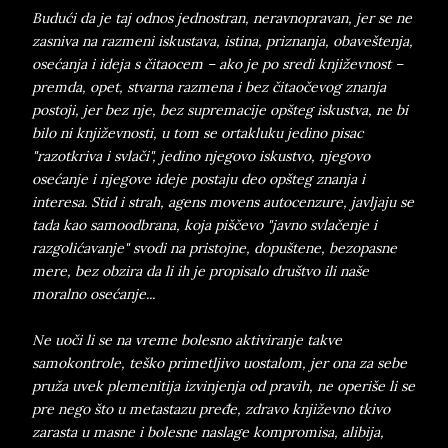
Budući da je taj odnos jednostran, neravnopravan, jer se ne
zasniva na razmeni iskustava, istina, priznanja, obaveštenja,
osećanja i ideja s čitaocem – ako je po sredi književnost –
premda, opet, stvarna razmena i bez čitaočevog znanja
postoji, jer bez nje, bez supremacije opšteg iskustva, ne bi
bilo ni književnosti, u tom se ortakluku jedino pisac
"razotkriva i svlači", jedino njegovo iskustvo, njegovo
osećanje i njegove ideje postaju deo opšteg znanja i
interesa. Stid i strah, agens movens autocenzure, javljaju se
tada kao samoodbrana, koja piščevo "javno svlačenje i
razgolićavanje" svodi na pristojne, dopuštene, bezopasne
mere, bez obzira da li ih je propisalo društvo ili naše
moralno osećanje...
Ne uoči li se na vreme bolesno aktiviranje takve
samokontrole, teško primetljivo uostalom, jer ona za sebe
pruža uvek plemenitija izvinjenja od pravih, ne operiše li se
pre nego što u metastazu pređe, zdravo književno tkivo
zarasta u masne i bolesne naslage kompromisa, alibija,