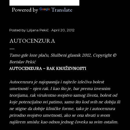
Powered by
Translate
Posted by
Ljiljana Pekić
April 20, 2012
AUTOCENZURA
Tamo gde loze plaču, Službeni glasnik 2012, Copyright ©
Borislav Pekić
AUTOCENZURA – RAK KNJIŽEVNOSTI
Autocenzura je najopasnija i najteže izlečiva bolest
umetnosti – njen rak. I kao što je, bar prema izvesnim
teorijama, rak virulentno svojstvo samog života, bolest od
koje potencijalno svi patimo, samo što kod svih ne dobija ili
ne stigne da dobije kliničke forme, tako je i autocenzura
prirodno svojstvo umetnosti, ako se ona shvati u svom
najširem smislu: kao odnos jednog čoveka sa svim ostalim.