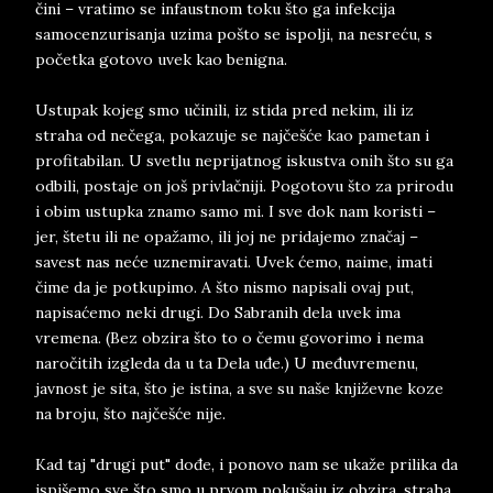
čini – vratimo se infaustnom toku što ga infekcija
samocenzurisanja uzima pošto se ispolji, na nesreću, s
početka gotovo uvek kao benigna.
Ustupak kojeg smo učinili, iz stida pred nekim, ili iz
straha od nečega, pokazuje se najčešće kao pametan i
profitabilan. U svetlu neprijatnog iskustva onih što su ga
odbili, postaje on još privlačniji. Pogotovu što za prirodu
i obim ustupka znamo samo mi. I sve dok nam koristi –
jer, štetu ili ne opažamo, ili joj ne pridajemo značaj –
savest nas neće uznemiravati. Uvek ćemo, naime, imati
čime da je potkupimo. A što nismo napisali ovaj put,
napisaćemo neki drugi. Do Sabranih dela uvek ima
vremena. (Bez obzira što to o čemu govorimo i nema
naročitih izgleda da u ta Dela uđe.) U međuvremenu,
javnost je sita, što je istina, a sve su naše književne koze
na broju, što najčešće nije.
Kad taj "drugi put" dođe, i ponovo nam se ukaže prilika da
ispišemo sve što smo u prvom pokušaju iz obzira, straha