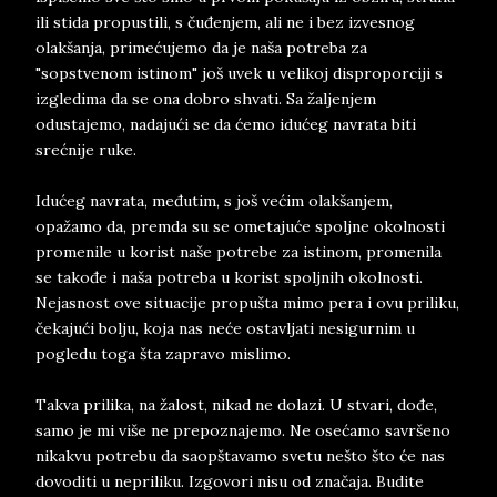
ili stida propustili, s čuđenjem, ali ne i bez izvesnog
olakšanja, primećujemo da je naša potreba za
"sopstvenom istinom" još uvek u velikoj disproporciji s
izgledima da se ona dobro shvati. Sa žaljenjem
odustajemo, nadajući se da ćemo idućeg navrata biti
srećnije ruke.
Idućeg navrata, međutim, s još većim olakšanjem,
opažamo da, premda su se ometajuće spoljne okolnosti
promenile u korist naše potrebe za istinom, promenila
se takođe i naša potreba u korist spoljnih okolnosti.
Nejasnost ove situacije propušta mimo pera i ovu priliku,
čekajući bolju, koja nas neće ostavljati nesigurnim u
pogledu toga šta zapravo mislimo.
Takva prilika, na žalost, nikad ne dolazi. U stvari, dođe,
samo je mi više ne prepoznajemo. Ne osećamo savršeno
nikakvu potrebu da saopštavamo svetu nešto što će nas
dovoditi u nepriliku. Izgovori nisu od značaja. Budite