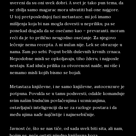
uvereni da su oni uvek dobri. A svet je tako pun tema, da
se zbilja samo magarac mora uhvatiti baš one najgore.
U toj pretposlednjoj fazi metastaze, mi još imamo
mišljenja koja bi nas mogla dovesti u nepriliku, pa se
ponekad događa da se osećamo kao – prevaranti. moram
reći da je to prilično neugodno osećanje. Za njegovo
lečenje nema recepta. A ni nužan nije. Lek se obrazuje u
nama. Sam po sebi. Poput belih duševnih krvnih zrnaca.
Nepodobne misli se opkoljavaju, tiho žderu, i najposle
nestaju. Kad iduća prilika za otvorenost naiđe, mi više i
nemamo misli kojih bismo se bojali.
Metastaza književne, i ne samo književne, autocenzure je
potpuna. Povukla se u tamu podsvesti, odakle komanduje
svim našim budućim povlačenjima i uzmicanjima,
ostavljajući inteligenciji da se za razloge postara i da
među njima nađe najčistije i najnesebičnije.
Javnost će, što se nas tiče, od sada uvek biti sita, ali nam,
bojim se, neće ostati nijedna književna koza.