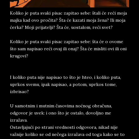
Koliko je puta svaki pisac zapitao sebe: štali će reći moja
majka kad ovo pročita? Šta će kazati moja žena? Ili moja
ćerka? Moji prijatelji? Šta će, uostalom, reći svet?
Koliko je puta svaki pisac zapitao sebe: šta će o ovome
što sam napisao reći ovaj ili onaj? Šta će misliti ovi ili oni
krugovi?
I koliko puta nije napisao to što je hteo, i koliko puta,
uprkos svemu, ipak napisao, a potom, uprkos tome,
izbrisao?
U samotnim i mutnim časovima noćnog obračuna,
odgovor je uvek: i ono što je ostalo, dovoljno me
izražava.
Ostavljajući po strani vrednosti odgovora, nikad nije
važnije koliko se od nečega izražava od toga kako se to