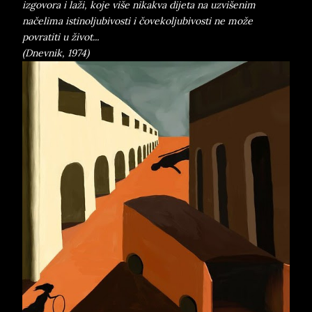
izgovora i laži, koje više nikakva dijeta na uzvišenim
načelima istinoljubivosti i čovekoljubivosti ne može
povratiti u život...
(Dnevnik, 1974)