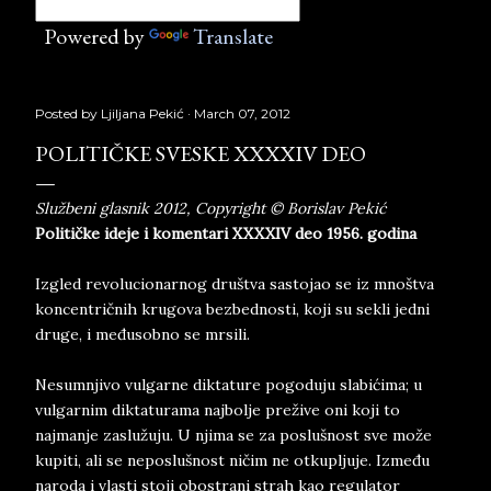
Powered by
Translate
Posted by
Ljiljana Pekić
March 07, 2012
POLITIČKE SVESKE XXXXIV DEO
Službeni glasnik 2012, Copyright © Borislav Pekić
Političke ideje i komentari XXXXIV deo 1956. godina
Izgled revolucionarnog društva sastojao se iz mnoštva
koncentričnih krugova bezbednosti, koji su sekli jedni
druge, i međusobno se mrsili.
Nesumnjivo vulgarne diktature pogoduju slabićima; u
vulgarnim diktaturama najbolje prežive oni koji to
najmanje zaslužuju. U njima se za poslušnost sve može
kupiti, ali se neposlušnost ničim ne otkupljuje. Između
naroda i vlasti stoji obostrani strah kao regulator