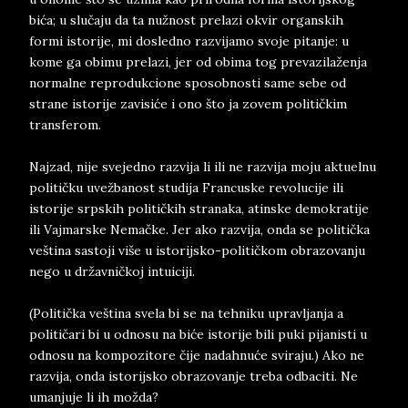
bića; u slučaju da ta nužnost prelazi okvir organskih
formi istorije, mi dosledno razvijamo svoje pitanje: u
kome ga obimu prelazi, jer od obima tog prevazilaženja
normalne reprodukcione sposobnosti same sebe od
strane istorije zavisiće i ono što ja zovem političkim
transferom.
Najzad, nije svejedno razvija li ili ne razvija moju aktuelnu
političku uvežbanost studija Francuske revolucije ili
istorije srpskih političkih stranaka, atinske demokratije
ili Vajmarske Nemačke. Jer ako razvija, onda se politička
veština sastoji više u istorijsko-političkom obrazovanju
nego u državničkoj intuiciji.
(Politička veština svela bi se na tehniku upravljanja a
političari bi u odnosu na biće istorije bili puki pijanisti u
odnosu na kompozitore čije nadahnuće sviraju.) Ako ne
razvija, onda istorijsko obrazovanje treba odbaciti. Ne
umanjuje li ih možda?