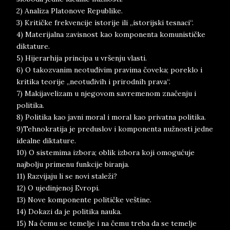
2) Analiza Platonove Republike.
3) Kritičke frekvencije istorije ili „istorijski tesnaci“.
4) Materijalna zavisnost kao komponenta komunističke
diktature.
5) Hijerarhija principa u vršenju vlasti.
6) O takozvanim neotuđivim pravima čoveka; poreklo i
kritika teorije „neotuđivih i prirodnih prava“.
7) Makijavelizam u njegovom savremenom značenju i
politika.
8) Politika kao javni moral i moral kao privatna politika.
9)Tehnokratija je preduslov i komponenta nužnosti jedne
idealne diktature.
10) O sistemima izbora; oblik izbora koji omogućuje
najbolju primenu funkcije biranja.
11) Razvijaju li se novi staleži?
12) O ujedinjenoj Evropi.
13) Nove komponente političke veštine.
14) Dokazi da je politika nauka.
15) Na čemu se temelje i na čemu treba da se temelje