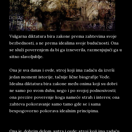
Vulgarna diktatura bira zakone prema zahtevima svoje
bezbednosti, a ne prema idealima svoje budućnosti. Ona
se služi poverenjem da bi ga izneverila, razmenjujući ga u
sitno slavoljublje.
Ona je sva danas i ovde, stroj koji ima zadaću da izvrši
jedan moment istorije, tačnije lične biografije Vođe.
Idealna diktatura bira zakone među onima koji su dobri
ne samo po svom duhu, nego i po svojoj podnosivosti;
ona prezire poverenje koga nameće strah i interes; ona
zahteva pokoravanje samo tamo gde se i sama
bespogovorno pokorava idealnim principima.
Ona je, dobrim delom, sutra i ovde; stroj koji ima zadaću