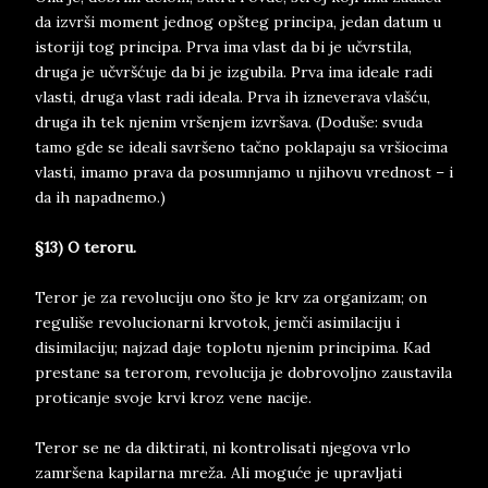
da izvrši moment jednog opšteg principa, jedan datum u
istoriji tog principa. Prva ima vlast da bi je učvrstila,
druga je učvršćuje da bi je izgubila. Prva ima ideale radi
vlasti, druga vlast radi ideala. Prva ih izneverava vlašću,
druga ih tek njenim vršenjem izvršava. (Doduše: svuda
tamo gde se ideali savršeno tačno poklapaju sa vršiocima
vlasti, imamo prava da posumnjamo u njihovu vrednost – i
da ih napadnemo.)
§13) O teroru.
Teror je za revoluciju ono što je krv za organizam; on
reguliše revolucionarni krvotok, jemči asimilaciju i
disimilaciju; najzad daje toplotu njenim principima. Kad
prestane sa terorom, revolucija je dobrovoljno zaustavila
proticanje svoje krvi kroz vene nacije.
Teror se ne da diktirati, ni kontrolisati njegova vrlo
zamršena kapilarna mreža. Ali moguće je upravljati