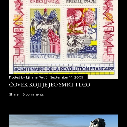
Posted by
Ljiljana Pekić
September 14, 2009
ČOVEK KOJI JE JEO SMRT I DEO
Share
8 comments