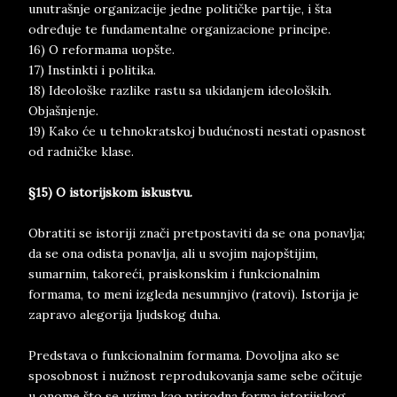
unutrašnje organizacije jedne političke partije, i šta
određuje te fundamentalne organizacione principe.
16) O reformama uopšte.
17) Instinkti i politika.
18) Ideološke razlike rastu sa ukidanjem ideoloških.
Objašnjenje.
19) Kako će u tehnokratskoj budućnosti nestati opasnost
od radničke klase.
§15) O istorijskom iskustvu.
Obratiti se istoriji znači pretpostaviti da se ona ponavlja;
da se ona odista ponavlja, ali u svojim najopštijim,
sumarnim, takoreći, praiskonskim i funkcionalnim
formama, to meni izgleda nesumnjivo (ratovi). Istorija je
zapravo alegorija ljudskog duha.
Predstava o funkcionalnim formama. Dovoljna ako se
sposobnost i nužnost reprodukovanja same sebe očituje
u onome što se uzima kao prirodna forma istorijskog