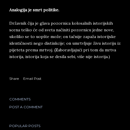
Analogija je smrt politike.
Državnik čija je glava pozornica kolosalnih istorijskih
scena teško će od sveta načiniti pozornicu jedne nove,
ukoliko se to uopšte može; on tačnije zapaža istorijske
identičnosti nego distinkcije; on umrtvljuje živu istoriju iz
pijeteta prema mrtvoj. (Zaboravljajući pri tom da mrtva
istorija, istorija koja se desila sebi, više nije istorija.)
Share
Email Post
COMMENTS
POST A COMMENT
POPULAR POSTS