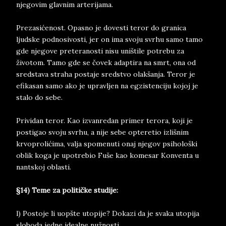
njegovim glavnim arterijama.
Prezasićenost. Opasno je dovesti teror do granica
ljudske podnosivosti, jer on ima svoju svrhu samo tamo
gde njegove preteranosti nisu uništile potrebu za
životom. Tamo gde se čovek adaptira na smrt, ona od
sredstava straha postaje sredstvo olakšanja. Teror je
efikasan samo ako je upravljen na egzistenciju kojoj je
stalo do sebe.
Prividan teror. Kao izvanredan primer terora, koji je
postigao svoju svrhu, a nije sebe opteretio izlišnim
krvoprolićima, valja spomenuti onaj njegov psihološki
oblik koga je upotrebio Fuše kao komesar Konventa u
nantskoj oblasti.
§14) Teme za političke studije:
l) Postoje li uopšte utopije? Dokazi da je svaka utopija
sloboda jedne idealne nužnosti.