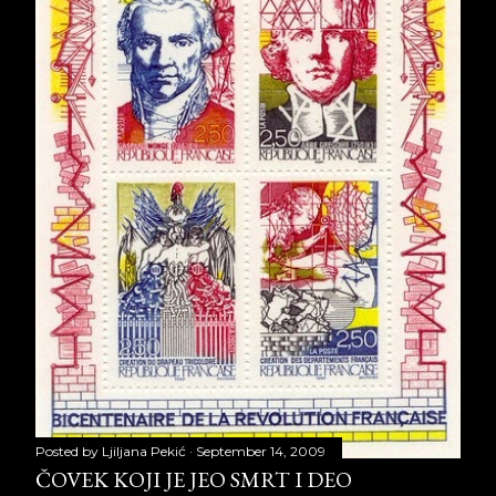
Posted by
Ljiljana Pekić
September 14, 2009
ČOVEK KOJI JE JEO SMRT I DEO