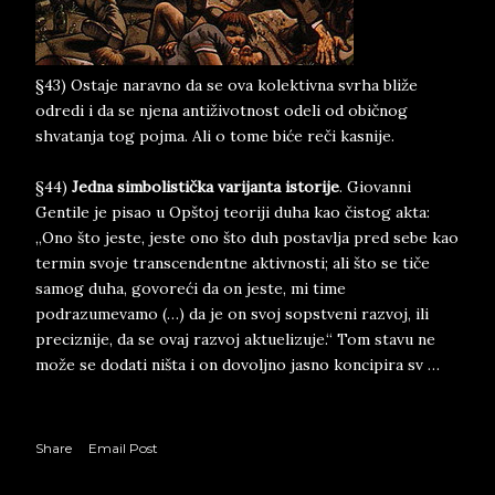
§43) Ostaje naravno da se ova kolektivna svrha bliže
odredi i da se njena antiživotnost odeli od običnog
shvatanja tog pojma. Ali o tome biće reči kasnije.
§44)
Jedna simbolistička varijanta istorije
. Giovanni
Gentile je pisao u Opštoj teoriji duha kao čistog akta:
„Ono što jeste, jeste ono što duh postavlja pred sebe kao
termin svoje transcendentne aktivnosti; ali što se tiče
samog duha, govoreći da on jeste, mi time
podrazumevamo (…) da je on svoj sopstveni razvoj, ili
preciznije, da se ovaj razvoj aktuelizuje.“ Tom stavu ne
može se dodati ništa i on dovoljno jasno koncipira sv …
Share
Email Post