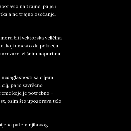
boravio na trajne, pa je i
tka a ne trajno osećanje.
mora biti vektorska veličina
ta, koji umesto da pokreću
izmrcvare izlišnim naporima
j nesaglasnosti sa ciljem
cilj, pa je savršeno
reme koje je potrebno –
ost, osim što upozorava telo
bijena putem njihovog