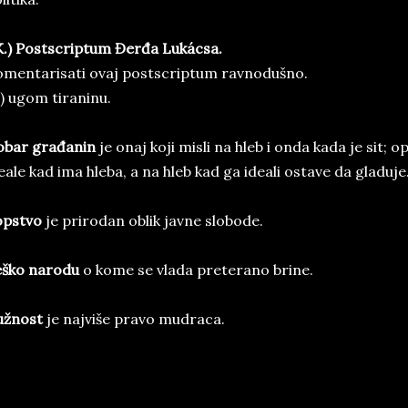
.) Postscriptum Đerđa Lukácsa.
mentarisati ovaj postscriptum ravnodušno.
) ugom tiraninu.
obar građanin
je onaj koji misli na hleb i onda kada je sit; o
eale kad ima hleba, a na hleb kad ga ideali ostave da gladuje
opstvo
je prirodan oblik javne slobode.
eško narodu
o kome se vlada preterano brine.
užnost
je najviše pravo mudraca.