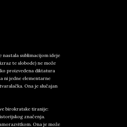
e nastala sublimacijom ideje
 izraz te slobode) ne može
Tako proizvedena diktatura
ema ni jedne elementarne
tvaralačka. Ona je slučajan
e birokratske tiranije:
istorijskog značenja.
 samorazvitkom. Ona je može