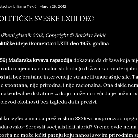
sted by
Ljiljana Pekić
March 29, 2012
OLITIČKE SVESKE LXIII DEO
užbeni glasnik 2012, Copyright © Borislav Pekić
litičke ideje i komentari LXIII deo 1957. godina
59) Mađarska krvava rapsodija
dokazuje da država koja nij
roda u njenu nacionalnu slobodu (u državu kao materijalni
stati bez brutalne intervencije strane ili unutrašnje sile. 
je spontana, nije prirodna, i nije racionalna. Ona dakle n
nake idealne diktature za koju možemo reći da je nužna i s
oizvod okolnosti bez izgleda da ih preživi.
liko izgleda ima da preživi slom SSSR-a nusproizvod njegov
dárovsko–Serovski socijalistički hibrid? Vreme ovde nema 
torija ne može lečiti patnju koju nanosi svojim prirodnim