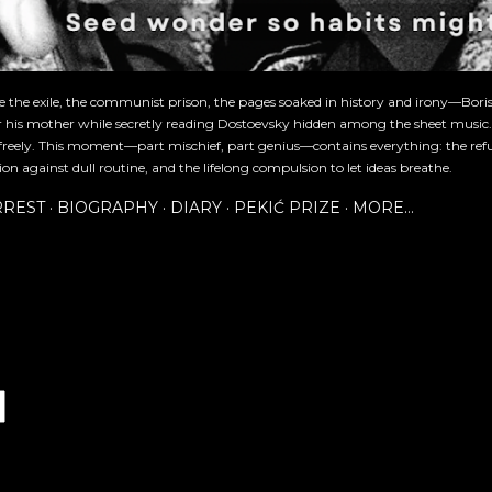
re the exile, the communist prison, the pages soaked in history and irony—Bori
or his mother while secretly reading Dostoevsky hidden among the sheet music
freely. This moment—part mischief, part genius—contains everything: the refu
ion against dull routine, and the lifelong compulsion to let ideas breathe.
RREST
BIOGRAPHY
DIARY
PEKIĆ PRIZE
MORE…