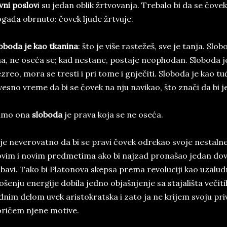
vni poslov
i su jedan oblik žrtvovanja. Trebalo bi da se čovek
gađa obrnuto: čovek ljude žrtvuje.
oboda je kao tkanina
: što je više rastežeš, sve je tanja. Slo
a, ne oseća se; kad nestane, postaje neophodan. Sloboda je
zreo, mora se tresti i pri tome i gnječiti. Sloboda je kao tu
vesno vreme da bi se čovek na nju navikao, što znači da bi j
amo ona
sloboda
je prava koja se ne oseća.
je neverovatno da bi se pravi čovek odrekao svoje nestaln
vim i novim predmetima ako bi najzad pronašao jedan dov
ubavi. Tako bi Platonova skepsa prema revoluciji kao uzalu
ošenju energije dobila jedno objašnjenje sa stajališta večiti
dnim delom uvek aristokratska i zato ja ne krijem svoju priv
ričem njene motive.