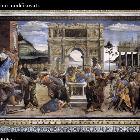
mo modifikovati.
litika.