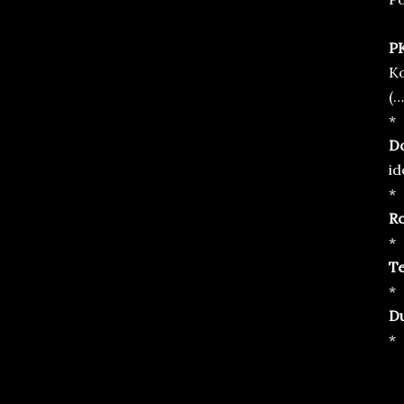
PK
Ko
(…
*
D
id
*
R
*
T
*
D
*