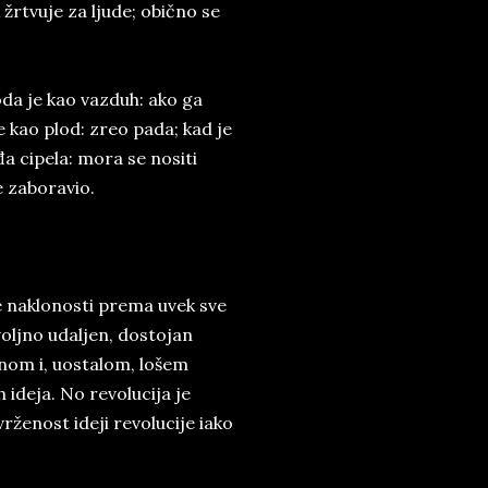
 žrtvuje za ljude; obično se
boda je kao vazduh: ako ga
 kao plod: zreo pada; kad je
đa cipela: mora se nositi
e zaboravio.
e naklonosti prema uvek sve
oljno udaljen, dostojan
dnom i, uostalom, lošem
h ideja. No revolucija je
rženost ideji revolucije iako