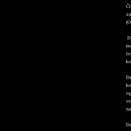
Či
za
(O
De
in
te
ko
Dr
ko
op
ve
na
De