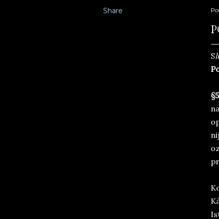
Share
Po
P
S
l
Po
§5
na
op
ni
oz
pr
Ko
Ká
Is