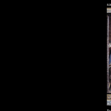
sa
Po