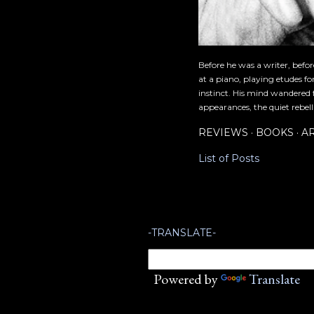
Before he was a writer, befo
at a piano, playing etudes f
instinct. His mind wandered 
appearances, the quiet rebell
REVIEWS
BOOKS
A
List of Posts
-TRANSLATE-
Powered by
Translate