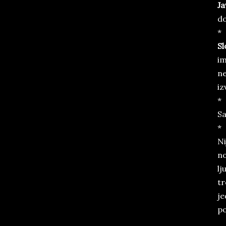
Ja
do
*
Sl
im
ne
iz
*
S
*
Ni
no
lj
tr
je
po