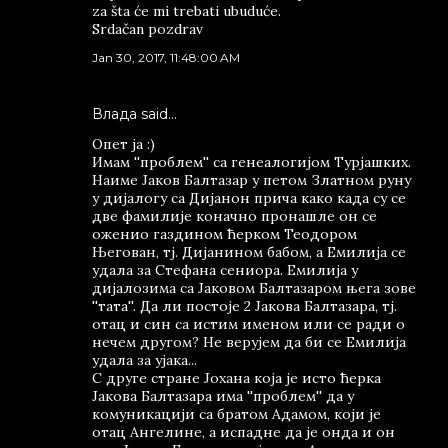
za šta će mi trebati ubuduće.
Srdačan pozdrav
Jan 30, 2017, 11:48:00 AM
Влада said…
Опет ја :)
Имам ''проблем'' са генеалогијом Турјашких.
Наиме Јаков Балтазар у петом Златном руну
у дијалогу са Дијанон прича како када су се
две фамилије коначно пронашле он се
оженио газдином ћерком Теодором
Његован, тј. Дијанином бабом, а Емилија се
удала за Стефана сениора. Емилија у
дијалозима са Јаковом Балтазаром њега зове
''тата''. Да ли постоје 2 Јакова Балтазара, тј.
отац и син са истим именом или се ради о
нечем другом? Не верујем да би се Емилија
удала за ујака...
С друге стране Јохана која је исто ћерка
Јакова Балтазара има ''проблем'' да у
комуникацији са братом Адамом, који је
отац Ангелине, а испадне да је онда и он