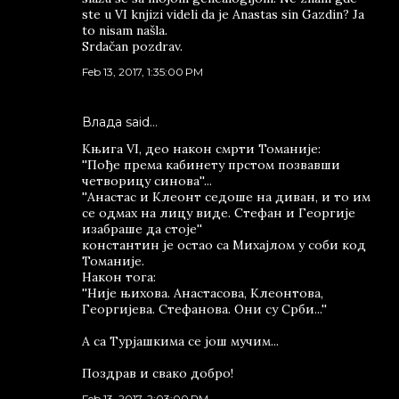
ste u VI knjizi videli da je Anastas sin Gazdin? Ja
to nisam našla.
Srdačan pozdrav.
Feb 13, 2017, 1:35:00 PM
Влада said…
Књига VI, део након смрти Томаније:
''Пође према кабинету прстом позвавши
четворицу синова''...
''Анастас и Клеонт седоше на диван, и то им
се одмах на лицу виде. Стефан и Георгије
изабраше да стоје''
константин је остао са Михајлом у соби код
Томаније.
Након тога:
''Није њихова. Анастасова, Клеонтова,
Георгијева. Стефанова. Они су Срби...''
А са Турјашкима се још мучим...
Поздрав и свако добро!
Feb 13, 2017, 2:03:00 PM