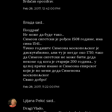
Srdačan opozdrav.
Feb 28, 2017, 12:42:00 PM
Влада said…
Поздрав!
Не може да буде тако...
Симеон сигетски је рођен 1508 године, има
сина 1541...
Тачно годиште Симеона москопољског је
дискутабилно, али ту је негде око 1710, тако
да Симеон сигетски не може бити деда
некоме од кога је старији 200 година... у
целој причи имамо и Симеона епирског
који је по мени деда Сименона
москопољског
Свако добро!
Feb 28, 2017, 11:22:00 PM
Ljiljana Pekić
said…
Dragi Vlado,