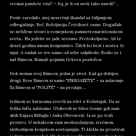
vromai pandote etsi? – Joj, je li on uvek tako smrdi? ...
Posle zaredalo, moj nesretnji škandal sa Julijanjom,
odbegafanje, Beč, Refoljucija Četrdeset osme. Događale
se nefiđene stvari u romejskom panmetronaristonskom
svetu... Na jedvite se jade uzesmo. Protokoljarno. Ali te
deset godina nisum konjsumiro. Žifeli ko brat i sestra. Iz
injat. A ondak se sve samo od sebe saljdiralo. Rodio se i
naš Simeon. Namah pojmim Grkovu posloficu:
Dok nemas svoj Simeon, jedan je sivot. Kad ga dobijes,
drugi. Bres Simeon si samo "ENIKIAZETE" – sa isdavanje.
Sa Simeon si "POLITE" – na prodaju ...
Jednom se karucama izvezli na izlet u Košutnjak. Da se
friška lufta nafatamo. Utaborili se blizu česme gdi nam
ubili Knjaza Mihajla i Anku Obrenović. Ja se po trafi
prostro. U nekakvom sum neobuzdanjom, srećnom,
slobodnjom konjskom sostojanjiju. Ti klekla na prostirak