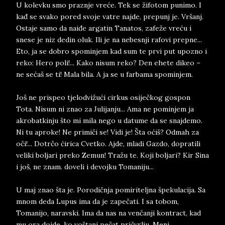
U kolevku smo praznje vreće. Tek se žifotom punimo. I
kađ se svako pored svoje vatre najde, prepunj je. Vršanj.
Ostaje samo da naiđe argatin Tanatos, zafeže vreću i
snese je niz dedin oluk. Ili je na nebesnji rafovi prepne...
Eto, ja se dobro spominjem kad sum te prvi put upozno i
reko: Hero poli!... Kako nisum reko? Den ehete dikeo –
ne sećaš se ti! Mala bila. A ja se u farbama spominjem.
Još ne prispeo tjelodvižući cirkus osiječkog gospon
Tota. Nisum ni znao za Julijanju... Ama ne pominjem ja
akrobatkinju što mi mila nego u datume da se snajdemo.
Ni tu aproke! Ne primiči se! Vidi je! Šta oćiš? Odmah za
oči!... Dotrčo ćirica Cvetko. Ajde, mladi Gazdo, dopratili
veliki boljari preko Zemun! Tražu te. Koji boljari? Kir Sina
i još, ne znam. doveli i devojku Tomaniju...
U maj znao šta je. Porodičnja pomiriteljna špekulacija. Sa
mnom deda Lupus ima da je zapečati. I sa tobom,
Tomanijo, naravski. Ima da nas na venčanji kontract, kad
mu ora dojde, ko voštanj pečat pričvrlju. Meni