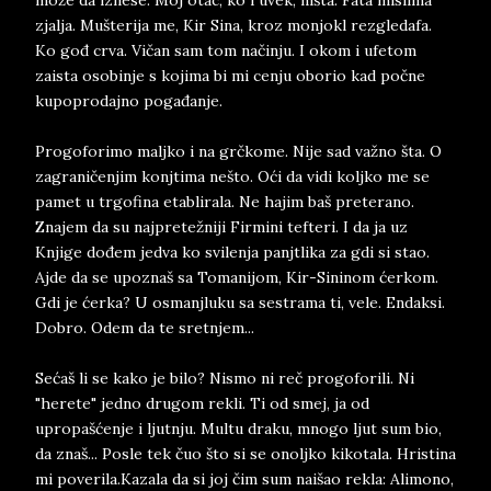
može da iznese. Moj otac, ko i uvek, ništa. Fata mislima
zjalja. Mušterija me, Kir Sina, kroz monjokl rezgledafa.
Ko gođ crva. Vičan sam tom načinju. I okom i ufetom
zaista osobinje s kojima bi mi cenju oborio kad počne
kupoprodajno pogađanje.
Progoforimo maljko i na grčkome. Nije sad važno šta. O
zagraničenjim konjtima nešto. Oći da vidi koljko me se
pamet u trgofina etablirala. Ne hajim baš preterano.
Znajem da su najpretežniji Firmini tefteri. I da ja uz
Knjige dođem jedva ko svilenja panjtlika za gdi si stao.
Ajde da se upoznaš sa Tomanijom, Kir-Sininom ćerkom.
Gdi je ćerka? U osmanjluku sa sestrama ti, vele. Endaksi.
Dobro. Odem da te sretnjem...
Sećaš li se kako je bilo? Nismo ni reč progoforili. Ni
"herete" jedno drugom rekli. Ti od smej, ja od
upropašćenje i ljutnju. Multu draku, mnogo ljut sum bio,
da znaš... Posle tek čuo što si se onoljko kikotala. Hristina
mi poverila.Kazala da si joj čim sum naišao rekla: Alimono,