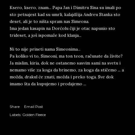
Ksero, ksero, znam... Papa Jan i Dimitru Sina su imali po
sto petnajest kad su umrli, kalajdžija Andreu Stanka sto
deset, ali je to ništa spram nas Simeona.
Ima jedan kasapin na Dorćolu čiji je otac napunio sto
trideset, a još ispomaže kod klanja...
Ni to nije prineti nama Simeonima...
Pa koliko vi to, Simeoni, ma ton teon, računate da živite?
Ja mislim, kiria, dok ne ostanemo sasvim sami na svetu i
nemamo više za koga da brinemo, za koga da stičemo ... a
možda, drakul će znati, možda i preko toga. Sve dok
imamo šta da kupujemo i prodajemo ...
Share
Email Post
Labels:
Golden Fleece