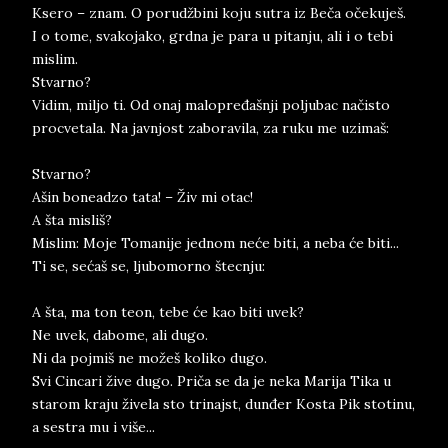
Ksero – znam. O porudžbini koju sutra iz Beča očekuješ.
I o tome, svakojako, grdna je para u pitanju, ali i o tebi
mislim.
Stvarno?
Vidim, miljo ti. Od onaj malopređašnji poljubac načisto
procvetala. Na javnjost zaboravila, za ruku me uzimaš:
Stvarno?
Ašin boneadzo tata! – Živ mi otac!
A šta misliš?
Mislim: Moje Tomanije jednom neće biti, a neba će biti...
Ti se, sećaš se, ljubomorno štecnju:
A šta, ma ton teon, tebe će kao biti uvek?
Ne uvek, dabome, ali dugo.
Ni da pojmiš ne možeš koliko dugo.
Svi Cincari žive dugo. Priča se da je neka Marija Tika u
starom kraju živela sto trinajst, dunđer Kosta Pik stotinu,
a sestra mu i više...