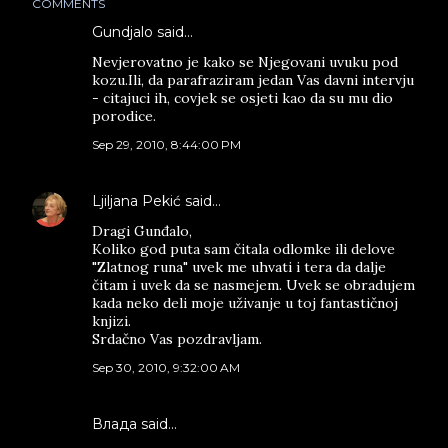
COMMENTS
Gundjalo said…
Nevjerovatno je kako se Njegovani uvuku pod
kozu.Ili, da parafraziram jedan Vas davni intervju
- citajuci ih, covjek se osjeti kao da su mu dio
porodice.
Sep 29, 2010, 8:44:00 PM
Ljiljana Pekić
said…
Dragi Gunđalo,
Koliko god puta sam čitala odlomke ili delove
"Zlatnog runa" uvek me uhvati i tera da dalje
čitam i uvek da se nasmejem. Uvek se obradujem
kada neko deli moje uživanje u toj fantastičnoj
knjizi.
Srdačno Vas pozdravljam.
Sep 30, 2010, 9:32:00 AM
Влада said…