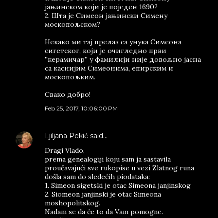
јањинском који је поједен 1690?
2. Шта је Симеон јањински Симену
москопољском?
Некако ми тај прелаз са унука Симеона
сигетског, који је очигледно први
''керамичар'' у фамилији није довољно јасна
са каснијим Симеонима, епирским и
москопољким.
Свако добро!
Feb 25, 2017, 10:06:00 PM
Ljiljana Pekić
said…
Dragi Vlado,
prema genealogiji koju sam ja sastavila
proučavajući sve rukopise u vezi Zlatnog runa
došla sam do sledećih piodataka:
1. Simeon sigetski je otac Simeona janjinskog
2. Siomeon janjinski je otac Simeona
moshopolitskog.
Nadam se da će to da Vam pomogne.