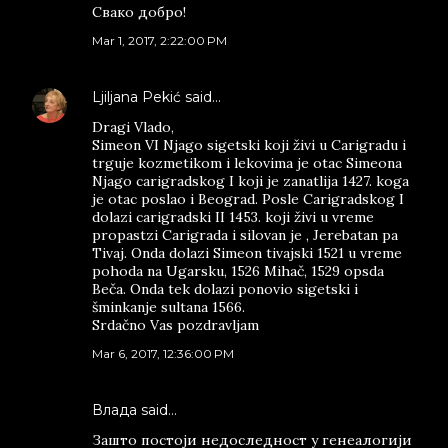
Свако добро!
Mar 1, 2017, 2:22:00 PM
Ljiljana Pekić
said…
Dragi Vlado,
Simeon VI Njago sigetski koji živi u Carigradu i
trguje kozmetikom i lekovima je otac Simeona
Njago carigradskog I koji je zanatlija 1427. koga
je otac poslao i Beograd. Posle Carigradskog I
dolazi carigradski II 1453. koji živi u vreme
propastzi Carigrada i silovan je , Jerebatan pa
Tivaj. Onda dolazi Simeon tivajski 1521 u vreme
pohoda na Ugarsku, 1526 Mihač, 1529 opsda
Beča. Onda tek dolazi ponovio sigetski i
šminkanje sultana 1566.
Srdačno Vas pozdravljam
Mar 6, 2017, 12:36:00 PM
Влада said…
Зашто постоји недоследност у генеалогији