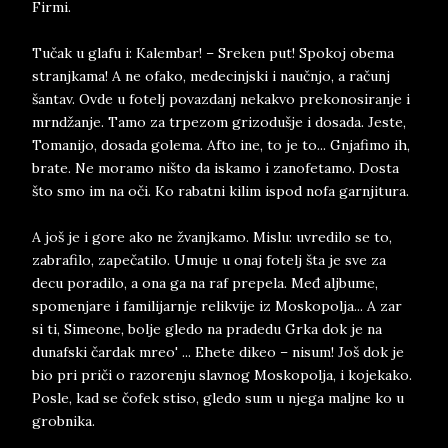
Firmi.
Tučak u glafu i: Kalembar! – Sreken put! Spokoj obema
stranjkama! A ne ofako, medecinjski i naučnjo, a računj
šantav. Ovde u fotelj povazdanj nekakvo prekonosiranje i
mrndžanje. Tamo za trpezom grizodušje i dosada. Jeste,
Tomanijo, dosada golema. Afto ine, to je to... Gnjafimo ih,
brate. Ne moramo ništo da iskamo i zanofetamo. Dosta
što smo im na oči. Ko rabatni kilim ispod nofa garnjitura.
A još je i gore ako ne žvanjkamo. Mislu: uvredilo se to,
zabrafilo, zapečatilo. Umuje u onaj fotelj šta je sve za
decu poradilo, a ona ga na raf prepela. Međ aljbume,
spomenjare i familijarnje relikvije iz Moskopolja... A zar
si ti, Simeone, bolje gledo na pradedu Grka dok je na
dunafski čardak mreo' ... Ehete dikeo – nisum! Još dok je
bio pri priči o razorenju slavnog Moskopolja, i kojekako.
Posle, kad se čofek stiso, gledo sum u njega maljne ko u
grobnika.