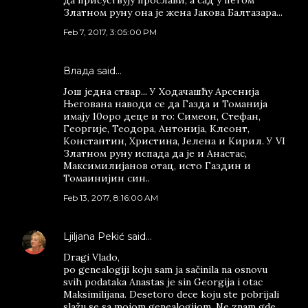
да присуствују прослави, а сад у петом
Златном руну она је жена Јакова Балтазара...
Feb 7, 2017, 3:05:00 PM
Влада said…
Још једна ствар... У Ходачашћу Арсенија
Његована наводи се да Газда и Томанија
имају 10оро деце и то: Симеон, Стефан,
Георгије, Теодора, Антонија, Клеонт,
Константин, Христина, Јелена и Кирил. У VI
Златном руну испада да је и Анастас,
Максимилијанов отац, исто Газдин и
Томаинијин син..
Feb 13, 2017, 8:16:00 AM
Ljiljana Pekić
said…
Dragi Vlado,
po genealogiji koju sam ja sačinila na osnovu
svih podataka Anastas je sin Georgija i otac
Maksimilijana. Desetoro dece koju ste pobrijali
slažu se sa mojom genealogijom. Ne znam gde