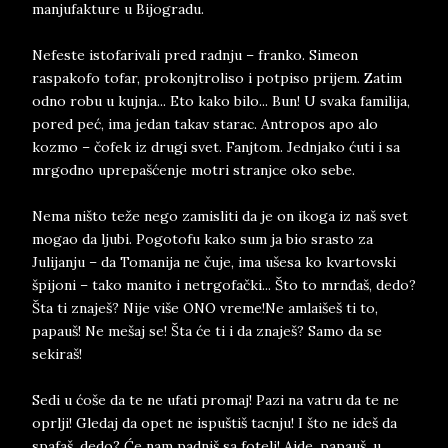
manjufakture u Bijogradu.
Nefeste istofarivali pred radnju – franko. Simeon
raspakofo tofar, prokonjtroliso i potpiso prijem. Zatim
odno robu u kujnja... Eto kako bilo... Bun! U svaka familija,
pored peć, ima jedan takav starac. Antropos apo alo
kozmo – čofek iz drugi svet. Fanjtom. Jednjako ćuti i sa
mrgodno uprepašćenje motri stranjce oko sebe.
Nema ništo teže nego zamisliti da je on ikoga iz naš svet
mogao da ljubi. Pogotofu kako sum ja bio srasto za
Julijanju – da Tomanija ne čuje, ima ušesa ko kvartovski
špijoni – tako manito i netrgofački... Što to mrnđaš, dedo?
Šta ti znaješ? Nije više ONO vreme!Ne amlaišeš ti to,
papauš! Ne mešaj se! Šta će ti i da znaješ? Samo da se
sekiraš!
Sedi u ćoše da te ne ufati promaj! Pazi na vatru da te ne
oprlji! Gledaj da opet ne ispuštiš tacnju! I što ne ideš da
spafaš, dedo? Će nam padniš sa fotelj! Ajde, papauš, u