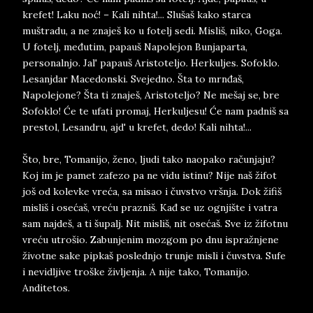
krefet! Laku noć! – Kali nihta!... Slušaš kako starca
muštradu, a ne znaješ ko u fotelj sedi. Misliš, niko, Goga.
U fotelj, međutim, papauš Napolejon Bunjaparta,
personalnjo. Jal' papauš Aristoteljo. Herkuljes. Sofoklo.
Lesanjdar Macedonski. Svejedno. Šta to mrnđaš,
Napolejone? Šta ti znaješ, Aristoteljo? Ne mešaj se, bre
Sofoklo! Će te ufati promaj, Herkuljesu! Će nam padniš sa
prestol, Lesandru, ajd' u krefet, dedo! Kali nihta!...
Što, bre, Tomanijo, ženo, ljudi tako naopako računjaju?
Koj im je pamet zafezo pa ne vidu istinu? Nije naš žifot
još od kolevke vreća, sa misao i čuvstvo vršnja. Dok žifiš
misliš i osećaš, vreću prazniš. Kađ se uz ognjište i vatra
sam najdeš, a ti šupalj. Nit misliš, nit osećaš. Sve iz žifotnu
vreću utrošio. Zabunjenim mozgom po dnu ispražnjene
životne sake pipkaš poslednjo trunje misli i čuvstva. Sufe
i nevidljive troške življenja. A nije tako, Tomanijo.
Anditetos.