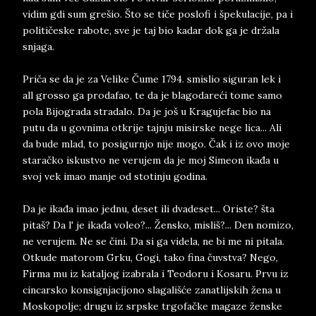
vidim gdi sum grešio. Što se tiče poslofi i špekulacije, pa i
političeske rabote, sve je taj bio kadar dok ga je držala
snjaga.
Priča se da je za Velike Čume 1794. smislio siguran lek i
all grosso ga prodafao, te da je blagodareći tome samo
pola Bijograda stradalo. Da je još u Kragujefac bio na
putu da u govnima otkrije tajnju misirske nege lica... Ali
da bude mlad, to posigurnjo nije mogo. Čak i iz ovo moje
staračko iskustvo ne verujem da je moj Simeon ikađa u
svoj vek imao manje od stotinju godina.
Da je ikađa imao jednu, deset ili dvadeset... Oriste? šta
pitaš? Da l' je ikađa voleo?... Žensko, misliš?... Den nomizo,
ne verujem. Ne se čini. Da si ga videla, ne bi me ni pitala.
Otkude matorom Grku, Gogi, tako fina čuvstva? Nego,
Firma mu iz kataljog izabrala i Teodoru i Kosaru. Prvu iz
cincarsko konsignjacijono slagališće zanatlijskih žena u
Moskopolje; drugu iz srpske trgofačke magaze ženske