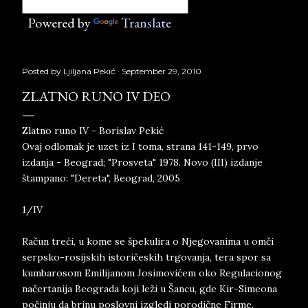
Powered by
Translate
Posted by
Ljiljana Pekić
September 29, 2010
ZLATNO RUNO IV DEO
Zlatno runo IV - Borislav Pekić
Ovaj odlomak je uzet iz I toma, strana 141-149, prvo
izdanja - Beograd; "Prosveta" 1978. Novo (III) izdanje
štampano: "Dereta", Beograd, 2005
1/IV
Račun treći, u kome se špekulira o Njegovanima u omči
serpsko-rosijskih istoričeskih trgovanja, tera spor sa
kumbarosom Emilijanom Josimovićem oko Regulacionog
načertanija Beograda koji leži u Šancu, gde Kir-Simeona
počinju da brinu poslovni izgledi porodične Firme.