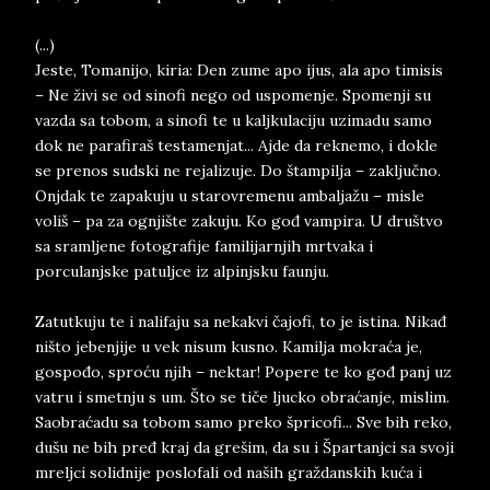
(...)
Jeste, Tomanijo, kiria: Den zume apo ijus, ala apo timisis
– Ne živi se od sinofi nego od uspomenje. Spomenji su
vazda sa tobom, a sinofi te u kaljkulaciju uzimadu samo
dok ne parafiraš testamenjat... Ajde da reknemo, i dokle
se prenos sudski ne rejalizuje. Do štampilja – zaključno.
Onjdak te zapakuju u starovremenu ambaljažu – misle
voliš – pa za ognjište zakuju. Ko gođ vampira. U društvo
sa sramljene fotografije familijarnjih mrtvaka i
porculanjske patuljce iz alpinjsku faunju.
Zatutkuju te i nalifaju sa nekakvi čajofi, to je istina. Nikađ
ništo jebenjije u vek nisum kusno. Kamilja mokraća je,
gospođo, sproću njih – nektar! Popere te ko gođ panj uz
vatru i smetnju s um. Što se tiče ljucko obraćanje, mislim.
Saobraćadu sa tobom samo preko špricofi... Sve bih reko,
dušu ne bih pređ kraj da grešim, da su i Špartanjci sa svoji
mreljci solidnije poslofali od naših graždanskih kuća i