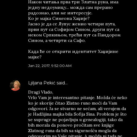
Након читања прва три Златна руна, има
једну недоумицу... можда сам прерано
радознао, али ме интересује.
Ко је мајка Симеона Хаџије?
Јасно је да се Лупус женио четири пута,
први пут са Софијом Сином, други пут са
неком Српкињом, трећи пут са Пандором
Сином, а четврти са Сафо.
Када ће се открити идентитет Хаџијине
мајке?
Jan 22, 2017, 9:52:00 AM
Ljiljana Pekić
said…
Dragi Vlado,
Vrlo Vam je interesantno pitanje. Možda će neko
ko je skorije čitao Zlatno runo moći da Vam
odgovori. Ja se stvarno ne sećam, ali verujem da
je Hadžijina majka bila Sofija Sina. Problem je što
se supruge ne pojavljuju u genealogiji, tako da
bih morala da ponovo pročitam sve knjige
Zlatnog runa da bih sa sigurnošću mogla da
odgovorim na Vaše pitanje. A možda ni tada ne