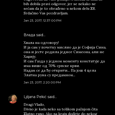
bih dobila pravi odgovor, jer se nekako ne
sećam da je to obrađeno u nekom delu ZR.
Srdačmo Vas pozdravljam.
Jan 23, 2017, 12:37:00 PM
Влада said…
Хвала на одговору!
И ја сам у почетку мислио да је Софија Сина,
она и јесте родила једног Симеона, али не
Хаџију.
И сам Газда у једном моменту констатује да
има више од 70% српске крви.
Надам се да ћу открити... Па још 4 цела
Златна руна су предамном...
Jan 23, 2017, 2:20:00 PM
Ljiljana Pekić
said…
Dragi Vlado,
Divno je kada neko sa tolikom pažnjom čita
Zlatno runo. Ako na kraju dođete do nekog