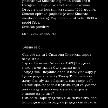
postoje dva Simeona Sigetska. Jedan živi u
Carigradu i trguje kozmetikom i lekovima.
Drugi je onaj koji šminka sultana 1566. godine.
Simeon epirsko-janjinski je otac Simeona
moshopolitskog. Taj Simeon je stradao 1690 u
seobi Srba.
Srdačan pozdrav.
Mar 1, 2017, 12:47:00 PM
Влада said…
Сад сте ме са 2 Симеона Сигетска скроз
забунили...
Зар се Симеон Сигетски 1569 (3 година
након шминкања Сулејмана) није
''одједном'' појавио слеп и нем у пожару у
Цариграду, вратио у Тивај-Тебе, затекао
жену Фанију или Фаршију, сина који већ
Панонијом торбари и унука који се уместо
њега са другима споразумева, а прави
ликове од глине?
Симеона Цариградских има неколико, апо
последњи цариградски је деда сигетском.