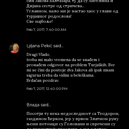
син Јакова Балтазара, тј. да су Ангелина и
Дијана сестре од стричева...
Углавном, мало ми је настао хаос у глави од
турјашког родослова!
Све најбоље!
Feb 7, 2017, 7:40:00 AM
Ljiljana Pekić
said…
Dragi Vlado,
treba mi malo vremena da se snađem i
pronađem odgovor na problem Turjaških. Sve
mi se čini da postoje dva Jakova ali ipak nisam
sigurna treba da vidim u beleškama.
Srdačan pozdrav.
Feb 7, 2017, 12:40:00 PM
Влада said…
Посотји ту нека недоследност са Теодором,
газдином ћерком, јер у првом Златном руну
њени потомци су Головани и спречени су