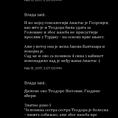
Влада said…
И по мојој генеалогији Анастас је Георгијев,
као што је и Теодора била удата за
Головане и због назеба не присуствује
прослви у Турјаку - на основу прве књиге.
Али у петој она је жена Јакова Балтазара и
покојна је.
Сад ме и ово са позивом 4 сина у кабинет
изненадило кад је међу њима Анастас :)
Feb 13, 2017, 2:07:00 PM
Влада said…
Дилеме око Теодоре Његован, Газдине
кћери
Златно руно I
''Јеленина сестра сестра Теодора је болесна
- ништа озбиљно, али због назеба пре