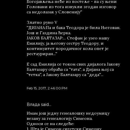
Богојављења неће из постеље - па су њени
Головани из тога извукли згодан изговор
са недолазак у Словенију''
Златно руно V
''ДИЈАНА:Па и бака Теодора је била Његован.
Још и Газдина ћерка.
ЈАКОВ БАЛТАЗАР:... Стефан је узео нашу
Емилију, ја његову сестру Теодору, и
континуитет породичног кола опет је
рестауриран...''
Е сад Емилија се током свих дијалога Јакову
Балтазару обраћа са ''тата'', а Дијана њој са
''тетка'', а Јакову Балтазару са ''деда''...
Feb 15, 2017, 2:46:00 PM
Влада said…
Имам још једну генеалошку недоумицу
везану за генеалогију Симеона.
Односи се на следеће:
1. Шта је Симеон сигетски Симеону