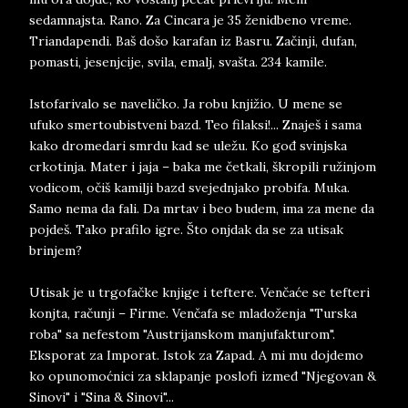
sedamnajsta. Rano. Za Cincara je 35 ženidbeno vreme.
Triandapendi. Baš došo karafan iz Basru. Začinji, dufan,
pomasti, jesenjcije, svila, emalj, svašta. 234 kamile.
Istofarivalo se naveličko. Ja robu knjižio. U mene se
ufuko smertoubistveni bazd. Teo filaksi!... Znaješ i sama
kako dromedari smrdu kad se uležu. Ko gođ svinjska
crkotinja. Mater i jaja – baka me četkali, škropili ružinjom
vodicom, očiš kamilji bazd svejednjako probifa. Muka.
Samo nema da fali. Da mrtav i beo budem, ima za mene da
pojdeš. Tako prafilo igre. Što onjdak da se za utisak
brinjem?
Utisak je u trgofačke knjige i teftere. Venčaće se tefteri
konjta, računji – Firme. Venčafa se mladoženja "Turska
roba" sa nefestom "Austrijanskom manjufakturom".
Eksporat za Imporat. Istok za Zapad. A mi mu dojdemo
ko opunomoćnici za sklapanje poslofi izmeđ "Njegovan &
Sinovi" i "Sina & Sinovi"...