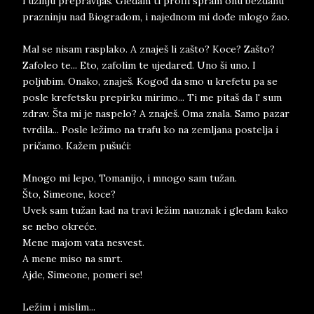
i užinju prepravljaš. Gledam ti profil spram onu bezdanu
prazninju nad Biogradom, i najednom mi dođe mlogo žao.
Mal se nisam rasplako. A znaješ li zašto? Koce? Zašto?
Zafoleo te... Eto, zafolim te ujedaređ. Uno ši uno. I
poljubim. Onako, znaješ. Kogođ da smo u krefetu pa se
posle krefetsku prepirku mirimo... Ti me pitaš da l' sum
zdrav. Šta mi je naspelo? A znaješ. Oma znala. Samo pazar
tvrdila... Posle ležimo na trafu ko na zemljana postelja i
pričamo. Kažem pušući:
Mnogo mi lepo, Tomanijo, i mnogo sam tužan.
Što, Simeone, koce?
Uvek sam tužan kad na travi ležim nauznak i gledam kako
se nebo okreće.
Mene majom vata nesvest.
A mene miso na smrt.
Ajde, Simeone, pomeri se!
Ležim i mislim...