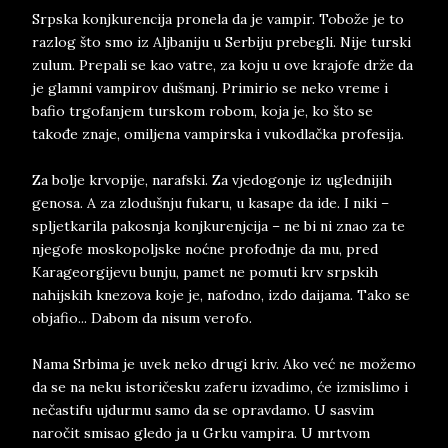
Srpska konjkurencija pronela da je vampir. Tobože je to
razlog što smo iz Aljbaniju u Serbiju prebegli. Nije turski
zulum. Prepali se kao vatre, za koju u ove krajofe drže da
je glamni vampirov dušmanj. Primirio se neko vreme i
bafio trgofanjem turskom robom, koja je, ko što se
takođe znaje, omiljena vampirska i vukodlačka profesija.
Za bolje krvopije, narafski. Za vjedogonje iz uglednijih
genosa. A za zlodušnju fukaru, u kasape da ide. I niki –
spljetkarila pakosnja konjkurenjcija – ne bi ni znao za te
njegofe moskopoljske noćne profodnje da mu, pred
Karageorgijevu bunju, pamet ne pomuti krv srpskih
nahijskih knezova koje je, nafodno, izdo daijama. Tako se
objafio... Dabom da nisum verofo.
Nama Srbima je uvek neko drugi kriv. Ako već ne možemo
da se na neku istoričesku zaferu izvadimo, će izmislimo i
nečastifu ujdurmu samo da se opravdamo. U sasvim
naročit smisao gledo ja u Grku vampira. U mrtvom