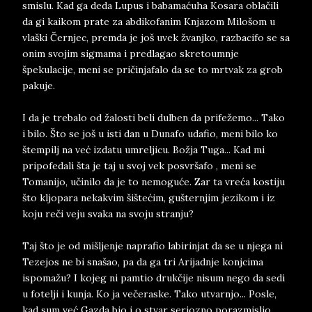
smislu. Kad ga deda Lupus i babamaćuha Kosara oblačili
da gi kaikom prate za abdikofanim Knjazom Milošom u
vlaški Černjec, premda je još uvek žvanjko, razbacifo se sa
onim svojim sigmama i predlagao skretoumnje
špekulacije, meni se pričinjafalo da se to mrtvak za grob
pakuje.
I da je trebalo od žalosti beli dulben da prifežemo... Tako
i bilo. Što se još u isti dan u Dunafo udafio, meni bilo ko
štempilj na već izdatu umreljicu. Božja Tuga... Kad mi
pripofedali šta je taj u svoj vek posvršafo , meni se
Tomanijo, učinilo da je to nemoguće. Zar ta vreća kostiju
što kljopara nekakvim šištećim, gušternjim jezikom i iz
koju reči veju svaka na svoju stranju?
Taj što je od mišljenje naprafio labirinjat da se u njega ni
Tezejos ne bi snašao, pa da ga tri Arijadnje konjcima
ispomažu? I kojeg ni pamtio drukčije nisum nego da sedi
u fotelji i kunja. Ko ja večeraske. Tako utvarnjo... Posle,
kad sum već Gazda bio i o stvar seriozno porazmislio,