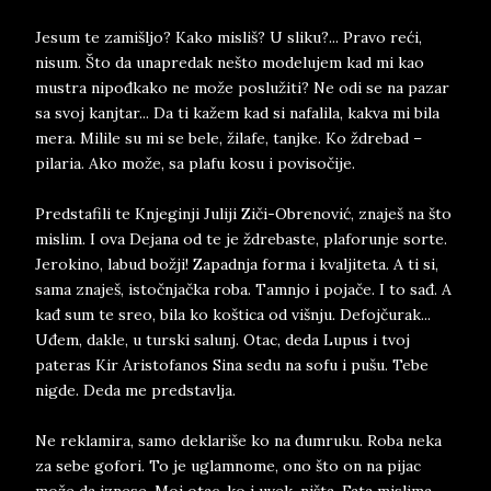
Jesum te zamišljo? Kako misliš? U sliku?... Pravo reći,
nisum. Što da unapredak nešto modelujem kad mi kao
mustra nipođkako ne može poslužiti? Ne odi se na pazar
sa svoj kanjtar... Da ti kažem kad si nafalila, kakva mi bila
mera. Milile su mi se bele, žilafe, tanjke. Ko ždrebad –
pilaria. Ako može, sa plafu kosu i povisočije.
Predstafili te Knjeginji Juliji Ziči-Obrenović, znaješ na što
mislim. I ova Dejana od te je ždrebaste, plaforunje sorte.
Jerokino, labud božji! Zapadnja forma i kvaljiteta. A ti si,
sama znaješ, istočnjačka roba. Tamnjo i pojače. I to sađ. A
kađ sum te sreo, bila ko koštica od višnju. Defojčurak...
Uđem, dakle, u turski salunj. Otac, deda Lupus i tvoj
pateras Kir Aristofanos Sina sedu na sofu i pušu. Tebe
nigde. Deda me predstavlja.
Ne reklamira, samo deklariše ko na đumruku. Roba neka
za sebe gofori. To je uglamnome, ono što on na pijac