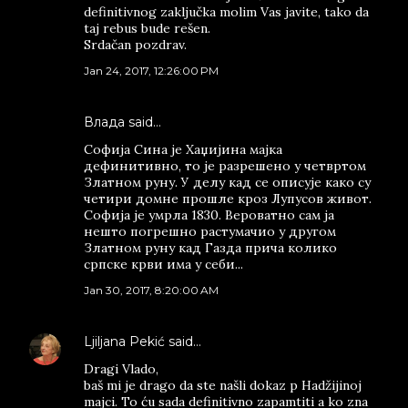
definitivnog zaključka molim Vas javite, tako da
taj rebus bude rešen.
Srdačan pozdrav.
Jan 24, 2017, 12:26:00 PM
Влада said…
Софија Сина је Хаџијина мајка
дефинитивно, то је разрешено у четвртом
Златном руну. У делу кад се описује како су
четири домне прошле кроз Лупусов живот.
Софија је умрла 1830. Вероватно сам ја
нешто погрешно растумачио у другом
Златном руну кад Газда прича колико
српске крви има у себи...
Jan 30, 2017, 8:20:00 AM
Ljiljana Pekić
said…
Dragi Vlado,
baš mi je drago da ste našli dokaz p Hadžijinoj
majci. To ću sada definitivno zapamtiti a ko zna