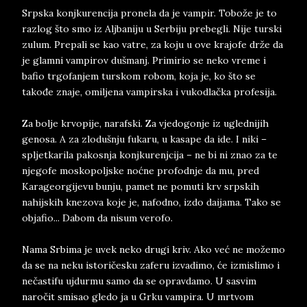
Srpska konjkurencija pronela da je vampir. Tobože je to
razlog što smo iz Aljbaniju u Serbiju prebegli. Nije turski
zulum. Prepali se kao vatre, za koju u ove krajofe drže da
je glamni vampirov dušmanj. Primirio se neko vreme i
bafio trgofanjem turskom robom, koja je, ko što se
takođe znaje, omiljena vampirska i vukodlačka profesija.
Za bolje krvopije, narafski. Za vjedogonje iz uglednijih
genosa. A za zlodušnju fukaru, u kasape da ide. I niki –
spljetkarila pakosnja konjkurenjcija – ne bi ni znao za te
njegofe moskopoljske noćne profodnje da mu, pred
Karageorgijevu bunju, pamet ne pomuti krv srpskih
nahijskih knezova koje je, nafodno, izdo daijama. Tako se
objafio... Dabom da nisum verofo.
Nama Srbima je uvek neko drugi kriv. Ako već ne možemo
da se na neku istoričesku zaferu izvadimo, će izmislimo i
nečastifu ujdurmu samo da se opravdamo. U sasvim
naročit smisao gledo ja u Grku vampira. U mrtvom