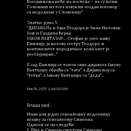
Богојављења неће из постеље - па су њени
Головани из тога извукли згодан изговор
са недолазак у Словенију''
Златно руно V
''ДИЈАНА:Па и бака Теодора је била Његован.
Још и Газдина ћерка.
ЈАКОВ БАЛТАЗАР:... Стефан је узео нашу
Емилију, ја његову сестру Теодору, и
континуитет породичног кола опет је
рестауриран...''
Е сад Емилија се током свих дијалога Јакову
Балтазару обраћа са ''тата'', а Дијана њој са
''тетка'', а Јакову Балтазару са ''деда''...
Feb 15, 2017, 2:46:00 PM
Влада said…
Имам још једну генеалошку недоумицу
везану за генеалогију Симеона.
Односи се на следеће:
1. Шта је Симеон сигетски Симеону