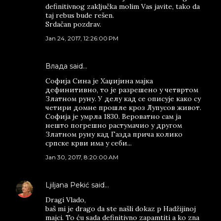
definitivnog zaključka molim Vas javite, tako da
taj rebus bude rešen.
Srdačan pozdrav.
Jan 24, 2017, 12:26:00 PM
Влада said…
Софија Сина је Хаџијина мајка
дефинитивно, то је разрешено у четвртом
Златном руну. У делу кад се описује како су
четири домне прошле кроз Лупусов живот.
Софија је умрла 1830. Вероватно сам ја
нешто погрешно растумачио у другом
Златном руну кад Газда прича колико
српске крви има у себи...
Jan 30, 2017, 8:20:00 AM
Ljiljana Pekić
said…
Dragi Vlado,
baš mi je drago da ste našli dokaz p Hadžijinoj
majci. To ću sada definitivno zapamtiti a ko zna