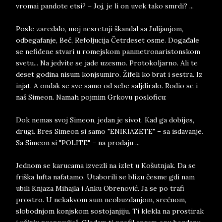
vromai pandote etsi? – Joj, je li on uvek tako smrdi? ...
Posle zaredalo, moj nesretnji škandal sa Julijanjom,
odbegafanje, Beč, Refoljucija Četrdeset osme. Događale
se nefiđene stvari u romejskom panmetronaristonskom
svetu... Na jedvite se jade uzesmo. Protokoljarno. Ali te
deset godina nisum konjsumiro. Žifeli ko brat i sestra. Iz
injat. A ondak se sve samo od sebe saljdiralo. Rodio se i
naš Simeon. Namah pojmim Grkovu posloficu:
Dok nemas svoj Simeon, jedan je sivot. Kad ga dobijes,
drugi. Bres Simeon si samo "ENIKIAZETE" – sa isdavanje.
Sa Simeon si "POLITE" – na prodaju ...
Jednom se karucama izvezli na izlet u Košutnjak. Da se
friška lufta nafatamo. Utaborili se blizu česme gdi nam
ubili Knjaza Mihajla i Anku Obrenović. Ja se po trafi
prostro. U nekakvom sum neobuzdanjom, srećnom,
slobodnjom konjskom sostojanjiju. Ti klekla na prostirak