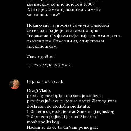
јањинском који је поједен 1690?
2. Шта је Симеон јањински Симену
москопољском?
Некако ми тај прелаз са унука Симеона
сигетског, који је очигледно први
''керамичар'' у фамилији није довољно јасна
са каснијим Симеонима, епирским и
москопољким.
Свако добро!
Feb 25, 2017, 10:06:00 PM
Ljiljana Pekić
said…
Dragi Vlado,
prema genealogiji koju sam ja sastavila
proučavajući sve rukopise u vezi Zlatnog runa
došla sam do sledećih piodataka:
1. Simeon sigetski je otac Simeona janjinskog
2. Siomeon janjinski je otac Simeona
moshopolitskog.
Nadam se da će to da Vam pomogne.