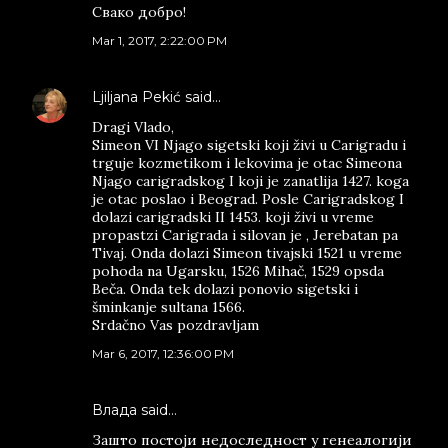
Свако добро!
Mar 1, 2017, 2:22:00 PM
Ljiljana Pekić
said…
Dragi Vlado,
Simeon VI Njago sigetski koji živi u Carigradu i
trguje kozmetikom i lekovima je otac Simeona
Njago carigradskog I koji je zanatlija 1427. koga
je otac poslao i Beograd. Posle Carigradskog I
dolazi carigradski II 1453. koji živi u vreme
propastzi Carigrada i silovan je , Jerebatan pa
Tivaj. Onda dolazi Simeon tivajski 1521 u vreme
pohoda na Ugarsku, 1526 Mihač, 1529 opsda
Beča. Onda tek dolazi ponovio sigetski i
šminkanje sultana 1566.
Srdačno Vas pozdravljam
Mar 6, 2017, 12:36:00 PM
Влада said…
Зашто постоји недоследност у генеалогији