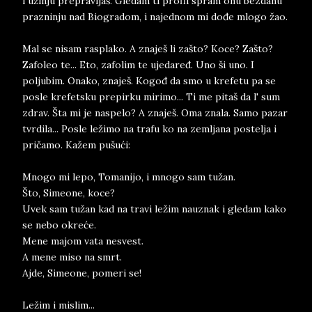
i užinju prepravljaš. Gledam ti profil spram onu bezdanu
prazninju nad Biogradom, i najednom mi dođe mlogo žao.
Mal se nisam rasplako. A znaješ li zašto? Koce? Zašto?
Zafoleo te... Eto, zafolim te ujedaređ. Uno ši uno. I
poljubim. Onako, znaješ. Kogođ da smo u krefetu pa se
posle krefetsku prepirku mirimo... Ti me pitaš da l' sum
zdrav. Šta mi je naspelo? A znaješ. Oma znala. Samo pazar
tvrdila... Posle ležimo na trafu ko na zemljana postelja i
pričamo. Kažem pušući:
Mnogo mi lepo, Tomanijo, i mnogo sam tužan.
Što, Simeone, koce?
Uvek sam tužan kad na travi ležim nauznak i gledam kako
se nebo okreće.
Mene majom vata nesvest.
A mene miso na smrt.
Ajde, Simeone, pomeri se!
Ležim i mislim...