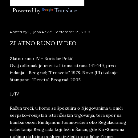
Powered by
Translate
Posted by
Ljiljana Pekić
September 29, 2010
ZLATNO RUNO IV DEO
Zlatno runo IV - Borislav Pekić
Ovaj odlomak je uzet iz I toma, strana 141-149, prvo
izdanja - Beograd; "Prosveta" 1978. Novo (III) izdanje
štampano: "Dereta", Beograd, 2005
1/IV
Račun treći, u kome se špekulira o Njegovanima u omči
serpsko-rosijskih istoričeskih trgovanja, tera spor sa
kumbarosom Emilijanom Josimovićem oko Regulacionog
načertanija Beograda koji leži u Šancu, gde Kir-Simeona
počinju da brinu poslovni izgledi porodične Firme.