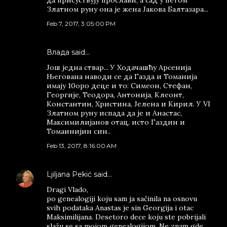
да присуствују прослави, а сад у петом
Златном руну она је жена Јакова Балтазара...
Feb 7, 2017, 3:05:00 PM
Влада said…
Још једна ствар... У Ходачашћу Арсенија
Његована наводи се да Газда и Томанија
имају 10оро деце и то: Симеон, Стефан,
Георгије, Теодора, Антонија, Клеонт,
Константин, Христина, Јелена и Кирил. У VI
Златном руну испада да је и Анастас,
Максимилијанов отац, исто Газдин и
Томаинијин син..
Feb 13, 2017, 8:16:00 AM
Ljiljana Pekić
said…
Dragi Vlado,
po genealogiji koju sam ja sačinila na osnovu
svih podataka Anastas je sin Georgija i otac
Maksimilijana. Desetoro dece koju ste pobrijali
slažu se sa mojom genealogijom. Ne znam gde