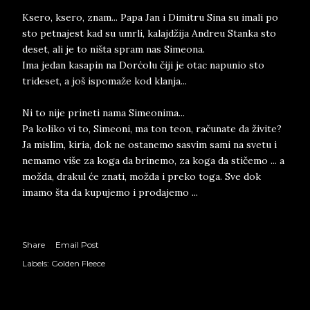
Ksero, ksero, znam... Papa Jan i Dimitru Sina su imali po
sto petnajest kad su umrli, kalajdžija Andreu Stanka sto
deset, ali je to ništa spram nas Simeona.
Ima jedan kasapin na Dorćolu čiji je otac napunio sto
trideset, a još ispomaže kod klanja...
Ni to nije prineti nama Simeonima...
Pa koliko vi to, Simeoni, ma ton teon, računate da živite?
Ja mislim, kiria, dok ne ostanemo sasvim sami na svetu i
nemamo više za koga da brinemo, za koga da stičemo ... a
možda, drakul će znati, možda i preko toga. Sve dok
imamo šta da kupujemo i prodajemo ...
Share
Email Post
Labels:
Golden Fleece