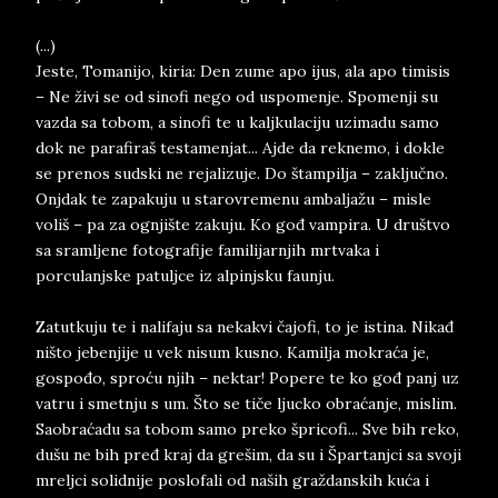
(...)
Jeste, Tomanijo, kiria: Den zume apo ijus, ala apo timisis
– Ne živi se od sinofi nego od uspomenje. Spomenji su
vazda sa tobom, a sinofi te u kaljkulaciju uzimadu samo
dok ne parafiraš testamenjat... Ajde da reknemo, i dokle
se prenos sudski ne rejalizuje. Do štampilja – zaključno.
Onjdak te zapakuju u starovremenu ambaljažu – misle
voliš – pa za ognjište zakuju. Ko gođ vampira. U društvo
sa sramljene fotografije familijarnjih mrtvaka i
porculanjske patuljce iz alpinjsku faunju.
Zatutkuju te i nalifaju sa nekakvi čajofi, to je istina. Nikađ
ništo jebenjije u vek nisum kusno. Kamilja mokraća je,
gospođo, sproću njih – nektar! Popere te ko gođ panj uz
vatru i smetnju s um. Što se tiče ljucko obraćanje, mislim.
Saobraćadu sa tobom samo preko špricofi... Sve bih reko,
dušu ne bih pređ kraj da grešim, da su i Špartanjci sa svoji
mreljci solidnije poslofali od naših graždanskih kuća i