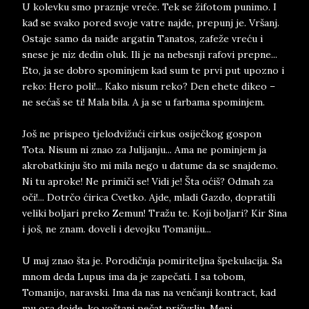
U kolevku smo praznje vreće. Tek se žifotom punimo. I
kađ se svako pored svoje vatre najde, prepunj je. Vršanj.
Ostaje samo da naiđe argatin Tanatos, zafeže vreću i
snese je niz dedin oluk. Ili je na nebesnji rafovi prepne...
Eto, ja se dobro spominjem kad sum te prvi put upozno i
reko: Hero poli!... Kako nisum reko? Den ehete dikeo –
ne sećaš se ti! Mala bila. A ja se u farbama spominjem.
Još ne prispeo tjelodvižući cirkus osiječkog gospon
Tota. Nisum ni znao za Julijanju... Ama ne pominjem ja
akrobatkinju što mi mila nego u datume da se snajdemo.
Ni tu aproke! Ne primiči se! Vidi je! Šta oćiš? Odmah za
oči!... Dotrčo ćirica Cvetko. Ajde, mladi Gazdo, dopratili
veliki boljari preko Zemun! Tražu te. Koji boljari? Kir Sina
i još, ne znam. doveli i devojku Tomaniju...
U maj znao šta je. Porodičnja pomiriteljna špekulacija. Sa
mnom deda Lupus ima da je zapečati. I sa tobom,
Tomanijo, naravski. Ima da nas na venčanji kontract, kad
mu ora dojde, ko voštanj pečat pričvrlju. Meni