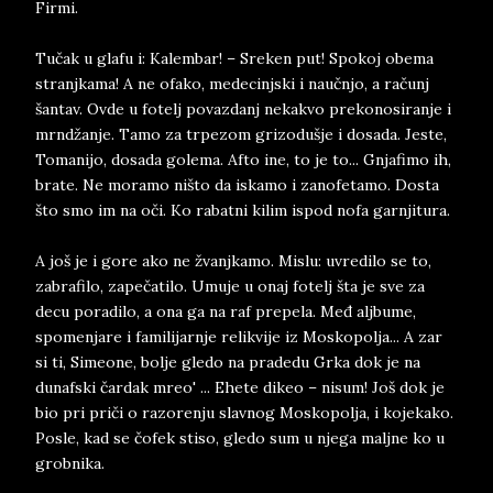
Firmi.
Tučak u glafu i: Kalembar! – Sreken put! Spokoj obema
stranjkama! A ne ofako, medecinjski i naučnjo, a računj
šantav. Ovde u fotelj povazdanj nekakvo prekonosiranje i
mrndžanje. Tamo za trpezom grizodušje i dosada. Jeste,
Tomanijo, dosada golema. Afto ine, to je to... Gnjafimo ih,
brate. Ne moramo ništo da iskamo i zanofetamo. Dosta
što smo im na oči. Ko rabatni kilim ispod nofa garnjitura.
A još je i gore ako ne žvanjkamo. Mislu: uvredilo se to,
zabrafilo, zapečatilo. Umuje u onaj fotelj šta je sve za
decu poradilo, a ona ga na raf prepela. Međ aljbume,
spomenjare i familijarnje relikvije iz Moskopolja... A zar
si ti, Simeone, bolje gledo na pradedu Grka dok je na
dunafski čardak mreo' ... Ehete dikeo – nisum! Još dok je
bio pri priči o razorenju slavnog Moskopolja, i kojekako.
Posle, kad se čofek stiso, gledo sum u njega maljne ko u
grobnika.