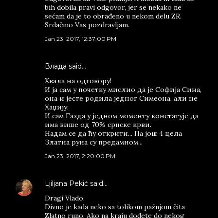
bih dobila pravi odgovor, jer se nekako ne
sećam da je to obrađeno u nekom delu ZR.
Srdačmo Vas pozdravljam.
Jan 23, 2017, 12:37:00 PM
Влада said…
Хвала на одговору!
И ја сам у почетку мислио да је Софија Сина,
она и јесте родила једног Симеона, али не
Хаџију.
И сам Газда у једном моменту констатује да
има више од 70% српске крви.
Надам се да ћу открити... Па још 4 цела
Златна руна су предамном...
Jan 23, 2017, 2:20:00 PM
Ljiljana Pekić
said…
Dragi Vlado,
Divno je kada neko sa tolikom pažnjom čita
Zlatno runo. Ako na kraju dođete do nekog