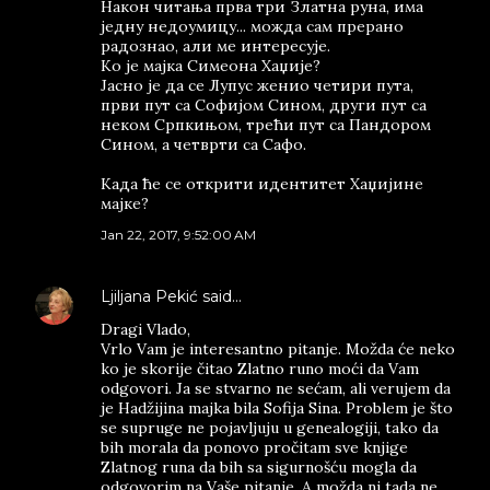
Након читања прва три Златна руна, има
једну недоумицу... можда сам прерано
радознао, али ме интересује.
Ко је мајка Симеона Хаџије?
Јасно је да се Лупус женио четири пута,
први пут са Софијом Сином, други пут са
неком Српкињом, трећи пут са Пандором
Сином, а четврти са Сафо.
Када ће се открити идентитет Хаџијине
мајке?
Jan 22, 2017, 9:52:00 AM
Ljiljana Pekić
said…
Dragi Vlado,
Vrlo Vam je interesantno pitanje. Možda će neko
ko je skorije čitao Zlatno runo moći da Vam
odgovori. Ja se stvarno ne sećam, ali verujem da
je Hadžijina majka bila Sofija Sina. Problem je što
se supruge ne pojavljuju u genealogiji, tako da
bih morala da ponovo pročitam sve knjige
Zlatnog runa da bih sa sigurnošću mogla da
odgovorim na Vaše pitanje. A možda ni tada ne