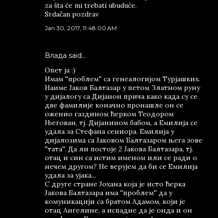
za šta će mi trebati ubuduće.
Srdačan pozdrav
Jan 30, 2017, 11:48:00 AM
Влада said…
Опет ја :)
Имам ''проблем'' са генеалогијом Турјашких.
Наиме Јаков Балтазар у петом Златном руну
у дијалогу са Дијанон прича како када су се
две фамилије коначно пронашле он се
оженио газдином ћерком Теодором
Његован, тј. Дијанином бабом, а Емилија се
удала за Стефана сениора. Емилија у
дијалозима са Јаковом Балтазаром њега зове
''тата''. Да ли постоје 2 Јакова Балтазара, тј.
отац и син са истим именом или се ради о
нечем другом? Не верујем да би се Емилија
удала за ујака...
С друге стране Јохана која је исто ћерка
Јакова Балтазара има ''проблем'' да у
комуникацији са братом Адамом, који је
отац Ангелине, а испадне да је онда и он