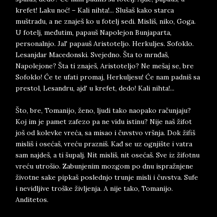
krefet! Laku noć! – Kali nihta!... Slušaš kako starca
muštradu, a ne znaješ ko u fotelj sedi. Misliš, niko, Goga.
U fotelj, međutim, papauš Napolejon Bunjaparta,
personalnjo. Jal' papauš Aristoteljo. Herkuljes. Sofoklo.
Lesanjdar Macedonski. Svejedno. Šta to mrnđaš,
Napolejone? Šta ti znaješ, Aristoteljo? Ne mešaj se, bre
Sofoklo! Će te ufati promaj, Herkuljesu! Će nam padniš sa
prestol, Lesandru, ajd' u krefet, dedo! Kali nihta!...
Što, bre, Tomanijo, ženo, ljudi tako naopako računjaju?
Koj im je pamet zafezo pa ne vidu istinu? Nije naš žifot
još od kolevke vreća, sa misao i čuvstvo vršnja. Dok žifiš
misliš i osećaš, vreću prazniš. Kađ se uz ognjište i vatra
sam najdeš, a ti šupalj. Nit misliš, nit osećaš. Sve iz žifotnu
vreću utrošio. Zabunjenim mozgom po dnu ispražnjene
životne sake pipkaš poslednjo trunje misli i čuvstva. Sufe
i nevidljive troške življenja. A nije tako, Tomanijo.
Anditetos.