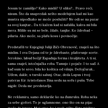
Jesum te zamišljo? Kako misliš? U sliku?... Pravo reći,
nisum. Što da unapredak nešto modelujem kad mi kao
mustra nipođkako ne može poslužiti? Ne odi se na pazar
sa svoj kanjtar... Da ti kažem kad si nafalila, kakva mi bila
mera. Milile su mi se bele, žilafe, tanjke. Ko ždrebad –
pilaria. Ako može, sa plafu kosu i povisočije.
Predstafili te Knjeginji Juliji Ziči-Obrenović, znaješ na što
mislim. I ova Dejana od te je ždrebaste, plaforunje sorte.
Jerokino, labud božji! Zapadnja forma i kvaljiteta. A ti si,
sama znaješ, istočnjačka roba. Tamnjo i pojače. I to sađ. A
kađ sum te sreo, bila ko koštica od višnju. Defojčurak...
Uđem, dakle, u turski salunj. Otac, deda Lupus i tvoj
pateras Kir Aristofanos Sina sedu na sofu i pušu. Tebe
nigde. Deda me predstavlja.
Ne reklamira, samo deklariše ko na đumruku. Roba neka
za sebe gofori. To je uglamnome, ono što on na pijac