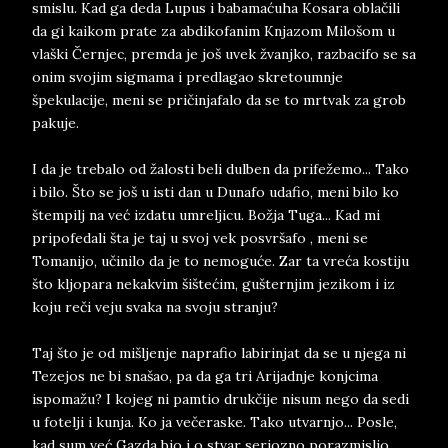
smislu. Kad ga deda Lupus i babamaćuha Kosara oblačili
da gi kaikom prate za abdikofanim Knjazom Milošom u
vlaški Černjec, premda je još uvek žvanjko, razbacifo se sa
onim svojim sigmama i predlagao skretoumnje
špekulacije, meni se pričinjafalo da se to mrtvak za grob
pakuje.
I da je trebalo od žalosti beli dulben da prifežemo... Tako
i bilo. Što se još u isti dan u Dunafo udafio, meni bilo ko
štempilj na već izdatu umreljicu. Božja Tuga... Kad mi
pripofedali šta je taj u svoj vek posvršafo , meni se
Tomanijo, učinilo da je to nemoguće. Zar ta vreća kostiju
što kljopara nekakvim šištećim, gušternjim jezikom i iz
koju reči veju svaka na svoju stranju?
Taj što je od mišljenje naprafio labirinjat da se u njega ni
Tezejos ne bi snašao, pa da ga tri Arijadnje konjcima
ispomažu? I kojeg ni pamtio drukčije nisum nego da sedi
u fotelji i kunja. Ko ja večeraske. Tako utvarnjo... Posle,
kad sum već Gazda bio i o stvar seriozno porazmislio,