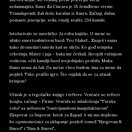
sedamnajsta. Rano. Za Cincara je 35 ženidbeno vreme.
Triandapendi. Baš došo karafan iz Basru. Začinji, dufan,
pomasti, jesenjcije, svila, emalj, svašta. 234 kamile.
Istofarivalo se naveličko. Ja robu knjižio. U mene se
ufuko smertoubistveni bazd. Teo filaksi!... Znaješ i sama
kako dromedari smrdu kad se uležu. Ko gođ svinjska
crkotinja. Mater i jaja – baka me četkali, škropili ružinjom
vodicom, očiš kamilji bazd svejednjako probifa. Muka.
Samo nema da fali. Da mrtav i beo budem, ima za mene da
pojdeš. Tako prafilo igre. Što onjdak da se za utisak
brinjem?
Utisak je u trgofačke knjige i teftere. Venčaće se tefteri
konjta, računji – Firme. Venčafa se mladoženja "Turska
roba" sa nefestom "Austrijanskom manjufakturom".
Eksporat za Imporat. Istok za Zapad. A mi mu dojdemo
ko opunomoćnici za sklapanje poslofi izmeđ "Njegovan &
Sinovi" i "Sina & Sinovi"...