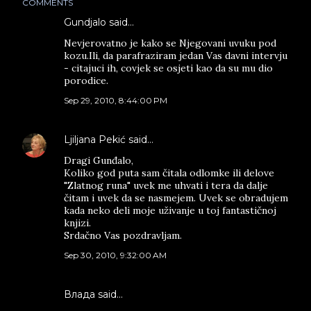
COMMENTS
Gundjalo said…
Nevjerovatno je kako se Njegovani uvuku pod
kozu.Ili, da parafraziram jedan Vas davni intervju
- citajuci ih, covjek se osjeti kao da su mu dio
porodice.
Sep 29, 2010, 8:44:00 PM
Ljiljana Pekić
said…
Dragi Gunđalo,
Koliko god puta sam čitala odlomke ili delove
"Zlatnog runa" uvek me uhvati i tera da dalje
čitam i uvek da se nasmejem. Uvek se obradujem
kada neko deli moje uživanje u toj fantastičnoj
knjizi.
Srdačno Vas pozdravljam.
Sep 30, 2010, 9:32:00 AM
Влада said…