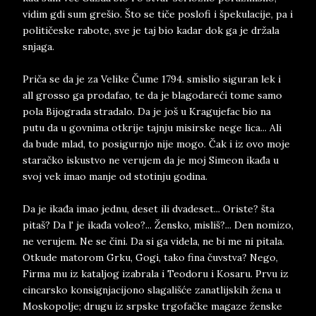
vidim gdi sum grešio. Što se tiče poslofi i špekulacije, pa i
političeske rabote, sve je taj bio kadar dok ga je držala
snjaga.
Priča se da je za Velike Čume 1794. smislio siguran lek i
all grosso ga prodafao, te da je blagodareći tome samo
pola Bijograda stradalo. Da je još u Kragujefac bio na
putu da u govnima otkrije tajnju misirske nege lica... Ali
da bude mlad, to posigurnjo nije mogo. Čak i iz ovo moje
staračko iskustvo ne verujem da je moj Simeon ikađa u
svoj vek imao manje od stotinju godina.
Da je ikađa imao jednu, deset ili dvadeset... Oriste? šta
pitaš? Da l' je ikađa voleo?... Žensko, misliš?... Den nomizo,
ne verujem. Ne se čini. Da si ga videla, ne bi me ni pitala.
Otkude matorom Grku, Gogi, tako fina čuvstva? Nego,
Firma mu iz kataljog izabrala i Teodoru i Kosaru. Prvu iz
cincarsko konsignjacijono slagališće zanatlijskih žena u
Moskopolje; drugu iz srpske trgofačke magaze ženske