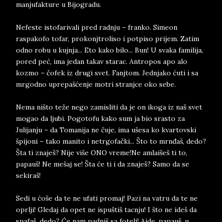
manjufakture u Bijogradu.
Nefeste istofarivali pred radnju – franko. Simeon
raspakofo tofar, prokonjtroliso i potpiso prijem. Zatim
odno robu u kujnja... Eto kako bilo... Bun! U svaka familija,
pored peć, ima jedan takav starac. Antropos apo alo
kozmo – čofek iz drugi svet. Fanjtom. Jednjako ćuti i sa
mrgodno uprepašćenje motri stranjce oko sebe.
Nema ništo teže nego zamisliti da je on ikoga iz naš svet
mogao da ljubi. Pogotofu kako sum ja bio srasto za
Julijanju – da Tomanija ne čuje, ima ušesa ko kvartovski
špijoni – tako manito i netrgofački... Što to mrnđaš, dedo?
Šta ti znaješ? Nije više ONO vreme!Ne amlaišeš ti to,
papauš! Ne mešaj se! Šta će ti i da znaješ? Samo da se
sekiraš!
Sedi u ćoše da te ne ufati promaj! Pazi na vatru da te ne
oprlji! Gledaj da opet ne ispuštiš tacnju! I što ne ideš da
spafaš, dedo? Će nam padniš sa fotelj! Ajde, papauš, u