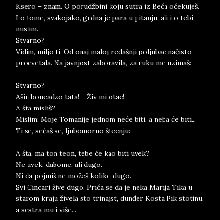
Ksero – znam. O porudžbini koju sutra iz Beča očekuješ.
I o tome, svakojako, grdna je para u pitanju, ali i o tebi
mislim.
Stvarno?
Vidim, miljo ti. Od onaj malopređašnji poljubac načisto
procvetala. Na javnjost zaboravila, za ruku me uzimaš:
Stvarno?
Ašin boneadzo tata! – Živ mi otac!
A šta misliš?
Mislim: Moje Tomanije jednom neće biti, a neba će biti...
Ti se, sećaš se, ljubomorno štecnju:
A šta, ma ton teon, tebe će kao biti uvek?
Ne uvek, dabome, ali dugo.
Ni da pojmiš ne možeš koliko dugo.
Svi Cincari žive dugo. Priča se da je neka Marija Tika u
starom kraju živela sto trinajst, dunđer Kosta Pik stotinu,
a sestra mu i više...