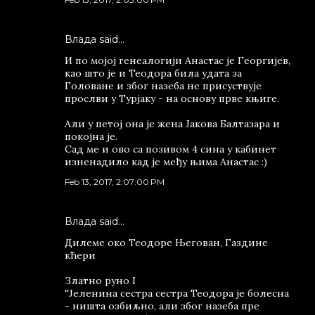
Влада said…
И по мојој генеалогији Анастас је Георгијев,
као што је и Теодора била удата за
Головане и због назеба не присуствује
прослви у Турјаку - на основу прве књиге.
Али у петој она је жена Јакова Балтазара и
покојна је.
Сад ме и ово са позивом 4 сина у кабинет
изненадило кад је међу њима Анастас :)
Feb 13, 2017, 2:07:00 PM
Влада said…
Дилеме око Теодоре Његован, Газдине
кћери
Златно руно I
''Јеленина сестра сестра Теодора је болесна
- ништа озбиљно, али због назеба пре