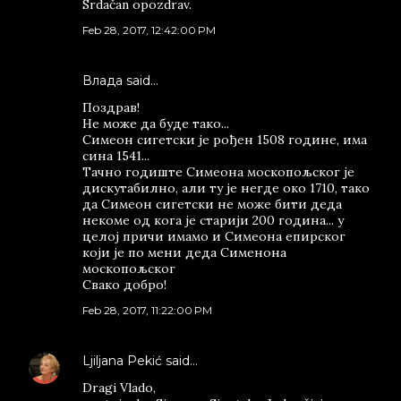
Srdačan opozdrav.
Feb 28, 2017, 12:42:00 PM
Влада said…
Поздрав!
Не може да буде тако...
Симеон сигетски је рођен 1508 године, има
сина 1541...
Тачно годиште Симеона москопољског је
дискутабилно, али ту је негде око 1710, тако
да Симеон сигетски не може бити деда
некоме од кога је старији 200 година... у
целој причи имамо и Симеона епирског
који је по мени деда Сименона
москопољског
Свако добро!
Feb 28, 2017, 11:22:00 PM
Ljiljana Pekić
said…
Dragi Vlado,