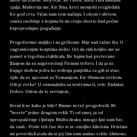
može da iznese. Moj otac, ko i uvek, ništa. Fata mislima
zjalja. Mušterija me, Kir Sina, kroz monjokl rezgledafa.
Ko gođ crva. Vičan sam tom načinju. I okom i ufetom
zaista osobinje s kojima bi mi cenju oborio kad počne
kupoprodajno pogađanje.
Progoforimo maljko i na grčkome. Nije sad važno šta. O
zagraničenjim konjtima nešto. Oći da vidi koljko me se
pamet u trgofina etablirala. Ne hajim baš preterano.
Znajem da su najpretežniji Firmini tefteri. I da ja uz
Knjige dođem jedva ko svilenja panjtlika za gdi si stao.
Ajde da se upoznaš sa Tomanijom, Kir-Sininom ćerkom.
Gdi je ćerka? U osmanjluku sa sestrama ti, vele. Endaksi.
Dobro. Odem da te sretnjem...
Sećaš li se kako je bilo? Nismo ni reč progoforili. Ni
"herete" jedno drugom rekli. Ti od smej, ja od
upropašćenje i ljutnju. Multu draku, mnogo ljut sum bio,
da znaš... Posle tek čuo što si se onoljko kikotala. Hristina
mi poverila.Kazala da si joj čim sum naišao rekla: Alimono,