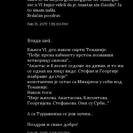
ste u VI knjizi videli da je Anastas sin Gazdin? Ja
to nisam našla.
Srdačan pozdrav.
Feb 13, 2017, 1:35:00 PM
Влада said…
Књига VI, део након смрти Томаније:
''Пође према кабинету прстом позвавши
четворицу синова''...
''Анастас и Клеонт седоше на диван, и то им
се одмах на лицу виде. Стефан и Георгије
изабраше да стоје''
константин је остао са Михајлом у соби код
Томаније.
Након тога:
''Није њихова. Анастасова, Клеонтова,
Георгијева. Стефанова. Они су Срби...''
А са Турјашкима се још мучим...
Поздрав и свако добро!
Feb 13, 2017, 2:03:00 PM