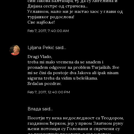
син Јакова Балтазара, тј. да су Ангелина и
Дијана сестре од стричева...
Углавном, мало ми је настао хаос у глави од
турјашког родослова!
Све најбоље!
Feb 7, 2017, 7:40:00 AM
Ljiljana Pekić
said…
Dragi Vlado,
treba mi malo vremena da se snađem i
pronađem odgovor na problem Turjaških. Sve
mi se čini da postoje dva Jakova ali ipak nisam
sigurna treba da vidim u beleškama.
Srdačan pozdrav.
Feb 7, 2017, 12:40:00 PM
Влада said…
Посотји ту нека недоследност са Теодором,
газдином ћерком, јер у првом Златном руну
њени потомци су Головани и спречени су