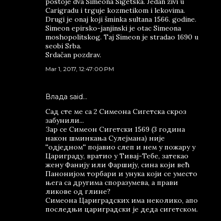
postoje dva Simeona Sigetska. Jedan živi u
Carigradu i trguje kozmetikom i lekovima.
Drugi je onaj koji šminka sultana 1566. godine.
Simeon epirsko-janjinski je otac Simeona
moshopolitskog. Taj Simeon je stradao 1690 u
seobi Srba.
Srdačan pozdrav.
Mar 1, 2017, 12:47:00 PM
Влада said…
Сад сте ме са 2 Симеона Сигетска скроз
забунили...
Зар се Симеон Сигетски 1569 (3 година
након шминкања Сулејмана) није
''одједном'' појавио слеп и нем у пожару у
Цариграду, вратио у Тивај-Тебе, затекао
жену Фанију или Фаршију, сина који већ
Панонијом торбари и унука који се уместо
њега са другима споразумева, а прави
ликове од глине?
Симеона Цариградских има неколико, апо
последњи цариградски је деда сигетском.