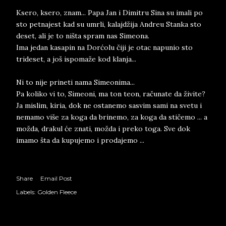
Ksero, ksero, znam... Papa Jan i Dimitru Sina su imali po
sto petnajest kad su umrli, kalajdžija Andreu Stanka sto
deset, ali je to ništa spram nas Simeona.
Ima jedan kasapin na Dorćolu čiji je otac napunio sto
trideset, a još ispomaže kod klanja...
Ni to nije prineti nama Simeonima...
Pa koliko vi to, Simeoni, ma ton teon, računate da živite?
Ja mislim, kiria, dok ne ostanemo sasvim sami na svetu i
nemamo više za koga da brinemo, za koga da stičemo ... a
možda, drakul će znati, možda i preko toga. Sve dok
imamo šta da kupujemo i prodajemo ...
Share
Email Post
Labels:
Golden Fleece