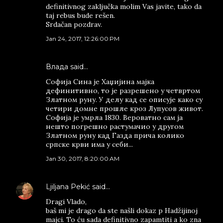
definitivnog zaključka molim Vas javite, tako da
taj rebus bude rešen.
Srdačan pozdrav.
Jan 24, 2017, 12:26:00 PM
Влада said…
Софија Сина је Хаџијина мајка
дефинитивно, то је разрешено у четвртом
Златном руну. У делу кад се описује како су
четири домне прошле кроз Лупусов живот.
Софија је умрла 1830. Вероватно сам ја
нешто погрешно растумачио у другом
Златном руну кад Газда прича колико
српске крви има у себи...
Jan 30, 2017, 8:20:00 AM
Ljiljana Pekić
said…
Dragi Vlado,
baš mi je drago da ste našli dokaz p Hadžijinoj
majci. To ću sada definitivno zapamtiti a ko zna