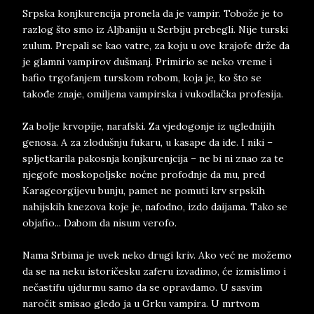
Srpska konjkurencija pronela da je vampir. Tobože je to
razlog što smo iz Aljbaniju u Serbiju prebegli. Nije turski
zulum. Prepali se kao vatre, za koju u ove krajofe drže da
je glamni vampirov dušmanj. Primirio se neko vreme i
bafio trgofanjem turskom robom, koja je, ko što se
takođe znaje, omiljena vampirska i vukodlačka profesija.
Za bolje krvopije, narafski. Za vjedogonje iz uglednijih
genosa. A za zlodušnju fukaru, u kasape da ide. I niki –
spljetkarila pakosnja konjkurenjcija – ne bi ni znao za te
njegofe moskopoljske noćne profodnje da mu, pred
Karageorgijevu bunju, pamet ne pomuti krv srpskih
nahijskih knezova koje je, nafodno, izdo daijama. Tako se
objafio... Dabom da nisum verofo.
Nama Srbima je uvek neko drugi kriv. Ako već ne možemo
da se na neku istoričesku zaferu izvadimo, će izmislimo i
nečastifu ujdurmu samo da se opravdamo. U sasvim
naročit smisao gledo ja u Grku vampira. U mrtvom