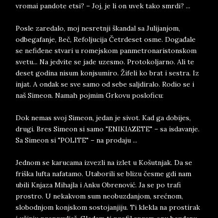
vromai pandote etsi? – Joj, je li on uvek tako smrdi? ...
Posle zaredalo, moj nesretnji škandal sa Julijanjom,
odbegafanje, Beč, Refoljucija Četrdeset osme. Događale
se nefiđene stvari u romejskom panmetronaristonskom
svetu... Na jedvite se jade uzesmo. Protokoljarno. Ali te
deset godina nisum konjsumiro. Žifeli ko brat i sestra. Iz
injat. A ondak se sve samo od sebe saljdiralo. Rodio se i
naš Simeon. Namah pojmim Grkovu posloficu:
Dok nemas svoj Simeon, jedan je sivot. Kad ga dobijes,
drugi. Bres Simeon si samo "ENIKIAZETE" – sa isdavanje.
Sa Simeon si "POLITE" – na prodaju ...
Jednom se karucama izvezli na izlet u Košutnjak. Da se
friška lufta nafatamo. Utaborili se blizu česme gdi nam
ubili Knjaza Mihajla i Anku Obrenović. Ja se po trafi
prostro. U nekakvom sum neobuzdanjom, srećnom,
slobodnjom konjskom sostojanjiju. Ti klekla na prostirak