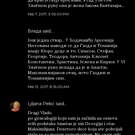
да присуствују прослави, а сад у петом
Златном руну она је жена Јакова Балтазара...
Feb 7, 2017, 3:05:00 PM
Влада said…
Још једна ствар... У Ходачашћу Арсенија
Његована наводи се да Газда и Томанија
имају 10оро деце и то: Симеон, Стефан,
Георгије, Теодора, Антонија, Клеонт,
Константин, Христина, Јелена и Кирил. У VI
Златном руну испада да је и Анастас,
Максимилијанов отац, исто Газдин и
Томаинијин син..
Feb 13, 2017, 8:16:00 AM
Ljiljana Pekić
said…
Dragi Vlado,
po genealogiji koju sam ja sačinila na osnovu
svih podataka Anastas je sin Georgija i otac
Maksimilijana. Desetoro dece koju ste pobrijali
slažu se sa mojom genealogijom. Ne znam gde