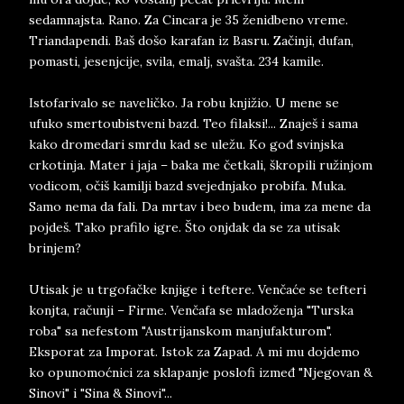
sedamnajsta. Rano. Za Cincara je 35 ženidbeno vreme.
Triandapendi. Baš došo karafan iz Basru. Začinji, dufan,
pomasti, jesenjcije, svila, emalj, svašta. 234 kamile.
Istofarivalo se naveličko. Ja robu knjižio. U mene se
ufuko smertoubistveni bazd. Teo filaksi!... Znaješ i sama
kako dromedari smrdu kad se uležu. Ko gođ svinjska
crkotinja. Mater i jaja – baka me četkali, škropili ružinjom
vodicom, očiš kamilji bazd svejednjako probifa. Muka.
Samo nema da fali. Da mrtav i beo budem, ima za mene da
pojdeš. Tako prafilo igre. Što onjdak da se za utisak
brinjem?
Utisak je u trgofačke knjige i teftere. Venčaće se tefteri
konjta, računji – Firme. Venčafa se mladoženja "Turska
roba" sa nefestom "Austrijanskom manjufakturom".
Eksporat za Imporat. Istok za Zapad. A mi mu dojdemo
ko opunomoćnici za sklapanje poslofi izmeđ "Njegovan &
Sinovi" i "Sina & Sinovi"...