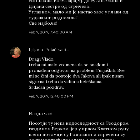
син Јакова Балтазара, тј. да су Ангелина и
Дијана сестре од стричева...
Углавном, мало ми је настао хаос у глави од
турјашког родослова!
Све најбоље!
Feb 7, 2017, 7:40:00 AM
Ljiljana Pekić
said…
Dragi Vlado,
treba mi malo vremena da se snađem i
pronađem odgovor na problem Turjaških. Sve
mi se čini da postoje dva Jakova ali ipak nisam
sigurna treba da vidim u beleškama.
Srdačan pozdrav.
Feb 7, 2017, 12:40:00 PM
Влада said…
Посотји ту нека недоследност са Теодором,
газдином ћерком, јер у првом Златном руну
њени потомци су Головани и спречени су