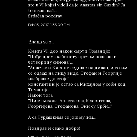
ste u VI knjizi videli da je Anastas sin Gazdin? Ja
to nisam našla.
Srdačan pozdrav.
Feb 13, 2017, 1:35:00 PM
Влада said…
Књига VI, део након смрти Томаније:
''Пође према кабинету прстом позвавши
четворицу синова''...
''Анастас и Клеонт седоше на диван, и то им
се одмах на лицу виде. Стефан и Георгије
изабраше да стоје''
константин је остао са Михајлом у соби код
Томаније.
Након тога:
''Није њихова. Анастасова, Клеонтова,
Георгијева. Стефанова. Они су Срби...''
А са Турјашкима се још мучим...
Поздрав и свако добро!
Feb 13, 2017, 2:03:00 PM