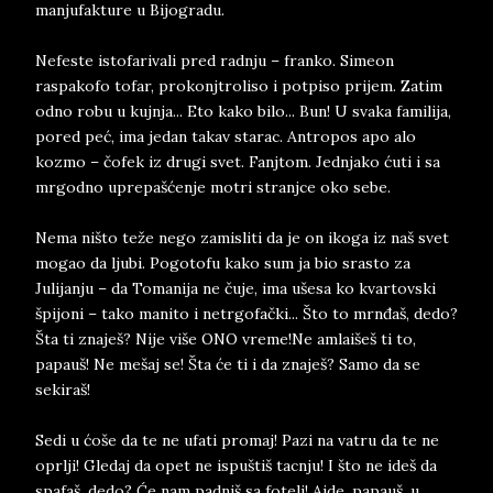
manjufakture u Bijogradu.
Nefeste istofarivali pred radnju – franko. Simeon
raspakofo tofar, prokonjtroliso i potpiso prijem. Zatim
odno robu u kujnja... Eto kako bilo... Bun! U svaka familija,
pored peć, ima jedan takav starac. Antropos apo alo
kozmo – čofek iz drugi svet. Fanjtom. Jednjako ćuti i sa
mrgodno uprepašćenje motri stranjce oko sebe.
Nema ništo teže nego zamisliti da je on ikoga iz naš svet
mogao da ljubi. Pogotofu kako sum ja bio srasto za
Julijanju – da Tomanija ne čuje, ima ušesa ko kvartovski
špijoni – tako manito i netrgofački... Što to mrnđaš, dedo?
Šta ti znaješ? Nije više ONO vreme!Ne amlaišeš ti to,
papauš! Ne mešaj se! Šta će ti i da znaješ? Samo da se
sekiraš!
Sedi u ćoše da te ne ufati promaj! Pazi na vatru da te ne
oprlji! Gledaj da opet ne ispuštiš tacnju! I što ne ideš da
spafaš, dedo? Će nam padniš sa fotelj! Ajde, papauš, u