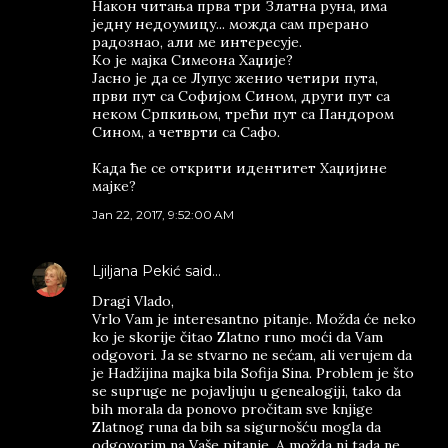
Након читања прва три Златна руна, има
једну недоумицу... можда сам прерано
радознао, али ме интересује.
Ко је мајка Симеона Хаџије?
Јасно је да се Лупус женио четири пута,
први пут са Софијом Сином, други пут са
неком Српкињом, трећи пут са Пандором
Сином, а четврти са Сафо.
Када ће се открити идентитет Хаџијине
мајке?
Jan 22, 2017, 9:52:00 AM
Ljiljana Pekić
said…
Dragi Vlado,
Vrlo Vam je interesantno pitanje. Možda će neko
ko je skorije čitao Zlatno runo moći da Vam
odgovori. Ja se stvarno ne sećam, ali verujem da
je Hadžijina majka bila Sofija Sina. Problem je što
se supruge ne pojavljuju u genealogiji, tako da
bih morala da ponovo pročitam sve knjige
Zlatnog runa da bih sa sigurnošću mogla da
odgovorim na Vaše pitanje. A možda ni tada ne