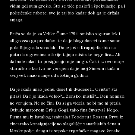
vidim gdi sum grešio. Što se tiče poslofi i špekulacije, pa i
političeske rabote, sve je taj bio kadar dok ga je držala
snjaga.
Priča se da je za Velike Čume 1794. smislio siguran lek i
all grosso ga prodafao, te da je blagodareći tome samo
pola Bijograda stradalo. Da je još u Kragujefac bio na
putu da u govnima otkrije tajnju misirske nege lica... Ali
da bude mlad, to posigurnjo nije mogo. Čak i iz ovo moje
staračko iskustvo ne verujem da je moj Simeon ikađa u
svoj vek imao manje od stotinju godina.
Da je ikađa imao jednu, deset ili dvadeset... Oriste? šta
pitaš? Da l' je ikađa voleo?... Žensko, misliš?... Den nomizo,
ne verujem. Ne se čini. Da si ga videla, ne bi me ni pitala.
Otkude matorom Grku, Gogi, tako fina čuvstva? Nego,
Firma mu iz kataljog izabrala i Teodoru i Kosaru. Prvu iz
cincarsko konsignjacijono slagališće zanatlijskih žena u
Moskopolje; drugu iz srpske trgofačke magaze ženske