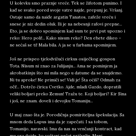
U kolevku smo praznje vreće. Tek se žifotom punimo. I
kađ se svako pored svoje vatre najde, prepunj je. Vršanj.
Ostaje samo da naiđe argatin Tanatos, zafeže vreću i
snese je niz dedin oluk. Ili je na nebesnji rafovi prepne...
Eto, ja se dobro spominjem kad sum te prvi put upozno i
reko: Hero poli!... Kako nisum reko? Den ehete dikeo –
ne sećaš se ti! Mala bila. A ja se u farbama spominjem.
Još ne prispeo tjelodvižući cirkus osiječkog gospon
Tota. Nisum ni znao za Julijanju... Ama ne pominjem ja
akrobatkinju što mi mila nego u datume da se snajdemo.
Ni tu aproke! Ne primiči se! Vidi je! Šta oćiš? Odmah za
oči!... Dotrčo ćirica Cvetko. Ajde, mladi Gazdo, dopratili
veliki boljari preko Zemun! Tražu te. Koji boljari? Kir Sina
i još, ne znam. doveli i devojku Tomaniju...
U maj znao šta je. Porodičnja pomiriteljna špekulacija. Sa
mnom deda Lupus ima da je zapečati. I sa tobom,
Tomanijo, naravski. Ima da nas na venčanji kontract, kad
mu ora dojde, ko voštanj pečat pričvrlju. Meni