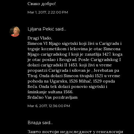
Свако добро!
Mar 1, 2017, 2:22:00 PM
Ljiljana Pekić
said…
Dragi Vlado,
Simeon VI Njago sigetski koji živi u Carigradu i
trguje kozmetikom i lekovima je otac Simeona
Njago carigradskog I koji je zanatlija 1427. koga
je otac poslao i Beograd. Posle Carigradskog I
dolazi carigradski II 1453. koji živi u vreme
propastzi Carigrada i silovan je , Jerebatan pa
Tivaj. Onda dolazi Simeon tivajski 1521 u vreme
pohoda na Ugarsku, 1526 Mihač, 1529 opsda
Beča. Onda tek dolazi ponovio sigetski i
šminkanje sultana 1566.
Srdačno Vas pozdravljam
Mar 6, 2017, 12:36:00 PM
Влада said…
Зашто постоји недоследност у генеалогији