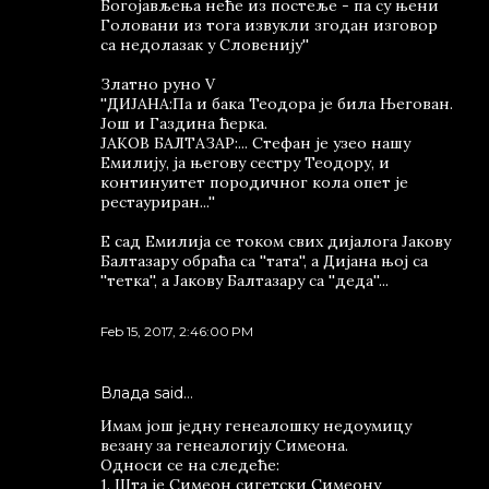
Богојављења неће из постеље - па су њени
Головани из тога извукли згодан изговор
са недолазак у Словенију''
Златно руно V
''ДИЈАНА:Па и бака Теодора је била Његован.
Још и Газдина ћерка.
ЈАКОВ БАЛТАЗАР:... Стефан је узео нашу
Емилију, ја његову сестру Теодору, и
континуитет породичног кола опет је
рестауриран...''
Е сад Емилија се током свих дијалога Јакову
Балтазару обраћа са ''тата'', а Дијана њој са
''тетка'', а Јакову Балтазару са ''деда''...
Feb 15, 2017, 2:46:00 PM
Влада said…
Имам још једну генеалошку недоумицу
везану за генеалогију Симеона.
Односи се на следеће:
1. Шта је Симеон сигетски Симеону