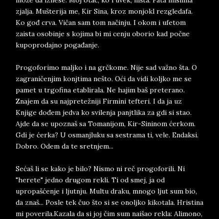
može da iznese. Moj otac, ko i uvek, ništa. Fata mislima
zjalja. Mušterija me, Kir Sina, kroz monjokl rezgledafa.
Ko gođ crva. Vičan sam tom načinju. I okom i ufetom
zaista osobinje s kojima bi mi cenju oborio kad počne
kupoprodajno pogađanje.
Progoforimo maljko i na grčkome. Nije sad važno šta. O
zagraničenjim konjtima nešto. Oći da vidi koljko me se
pamet u trgofina etablirala. Ne hajim baš preterano.
Znajem da su najpretežniji Firmini tefteri. I da ja uz
Knjige dođem jedva ko svilenja panjtlika za gdi si stao.
Ajde da se upoznaš sa Tomanijom, Kir-Sininom ćerkom.
Gdi je ćerka? U osmanjluku sa sestrama ti, vele. Endaksi.
Dobro. Odem da te sretnjem...
Sećaš li se kako je bilo? Nismo ni reč progoforili. Ni
"herete" jedno drugom rekli. Ti od smej, ja od
upropašćenje i ljutnju. Multu draku, mnogo ljut sum bio,
da znaš... Posle tek čuo što si se onoljko kikotala. Hristina
mi poverila.Kazala da si joj čim sum naišao rekla: Alimono,