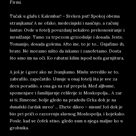
Firmi.
Tučak u glafu i: Kalembar! – Sreken put! Spokoj obema
stranjkama! A ne ofako, medecinjski i naučnjo, a računj
šantav. Ovde u fotelj povazdanj nekakvo prekonosiranje i
mrndžanje. Tamo za trpezom grizodušje i dosada. Jeste,
Tomanijo, dosada golema. Afto ine, to je to... Gnjafimo ih,
brate. Ne moramo ništo da iskamo i zanofetamo. Dosta
što smo im na oči. Ko rabatni kilim ispod nofa garnjitura.
A još je i gore ako ne žvanjkamo. Mislu: uvredilo se to,
zabrafilo, zapečatilo. Umuje u onaj fotelj šta je sve za
decu poradilo, a ona ga na raf prepela. Međ aljbume,
spomenjare i familijarnje relikvije iz Moskopolja... A zar
si ti, Simeone, bolje gledo na pradedu Grka dok je na
dunafski čardak mreo' ... Ehete dikeo – nisum! Još dok je
bio pri priči o razorenju slavnog Moskopolja, i kojekako.
Posle, kad se čofek stiso, gledo sum u njega maljne ko u
grobnika.