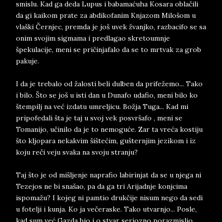
smislu. Kad ga deda Lupus i babamaćuha Kosara oblačili
da gi kaikom prate za abdikofanim Knjazom Milošom u
vlaški Černjec, premda je još uvek žvanjko, razbacifo se sa
onim svojim sigmama i predlagao skretoumnje
špekulacije, meni se pričinjafalo da se to mrtvak za grob
pakuje.
I da je trebalo od žalosti beli dulben da prifežemo... Tako
i bilo. Što se još u isti dan u Dunafo udafio, meni bilo ko
štempilj na već izdatu umreljicu. Božja Tuga... Kad mi
pripofedali šta je taj u svoj vek posvršafo , meni se
Tomanijo, učinilo da je to nemoguće. Zar ta vreća kostiju
što kljopara nekakvim šištećim, gušternjim jezikom i iz
koju reči veju svaka na svoju stranju?
Taj što je od mišljenje naprafio labirinjat da se u njega ni
Tezejos ne bi snašao, pa da ga tri Arijadnje konjcima
ispomažu? I kojeg ni pamtio drukčije nisum nego da sedi
u fotelji i kunja. Ko ja večeraske. Tako utvarnjo... Posle,
kad sum već Gazda bio i o stvar seriozno porazmislio,