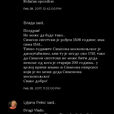
Srdačan opozdrav.
Feb 28, 2017, 12:42:00 PM
Влада said…
Поздрав!
Не може да буде тако...
Симеон сигетски је рођен 1508 године, има
сина 1541...
Тачно годиште Симеона москопољског је
дискутабилно, али ту је негде око 1710, тако
да Симеон сигетски не може бити деда
некоме од кога је старији 200 година... у
целој причи имамо и Симеона епирског
који је по мени деда Сименона
москопољског
Свако добро!
Feb 28, 2017, 11:22:00 PM
Ljiljana Pekić
said…
Dragi Vlado,