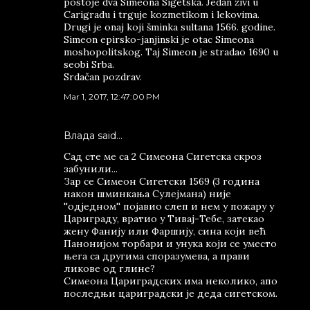
postoje dva Simeona Sigetska. Jedan živi u
Carigradu i trguje kozmetikom i lekovima.
Drugi je onaj koji šminka sultana 1566. godine.
Simeon epirsko-janjinski je otac Simeona
moshopolitskog. Taj Simeon je stradao 1690 u
seobi Srba.
Srdačan pozdrav.
Mar 1, 2017, 12:47:00 PM
Влада said…
Сад сте ме са 2 Симеона Сигетска скроз
забунили...
Зар се Симеон Сигетски 1569 (3 година
након шминкања Сулејмана) није
''одједном'' појавио слеп и нем у пожару у
Цариграду, вратио у Тивај-Тебе, затекао
жену Фанију или Фаршију, сина који већ
Панонијом торбари и унука који се уместо
њега са другима споразумева, а прави
ликове од глине?
Симеона Цариградских има неколико, апо
последњи цариградски је деда сигетском.