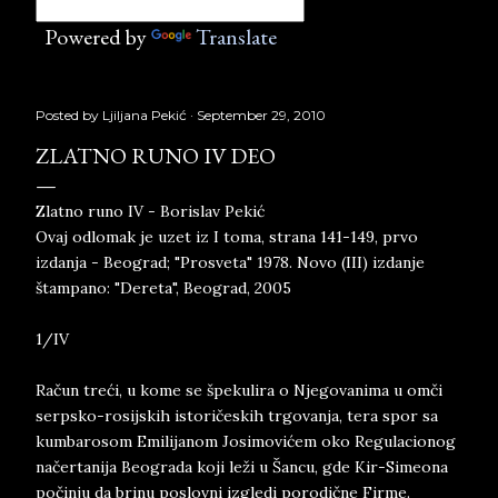
Powered by
Translate
Posted by
Ljiljana Pekić
September 29, 2010
ZLATNO RUNO IV DEO
Zlatno runo IV - Borislav Pekić
Ovaj odlomak je uzet iz I toma, strana 141-149, prvo
izdanja - Beograd; "Prosveta" 1978. Novo (III) izdanje
štampano: "Dereta", Beograd, 2005
1/IV
Račun treći, u kome se špekulira o Njegovanima u omči
serpsko-rosijskih istoričeskih trgovanja, tera spor sa
kumbarosom Emilijanom Josimovićem oko Regulacionog
načertanija Beograda koji leži u Šancu, gde Kir-Simeona
počinju da brinu poslovni izgledi porodične Firme.