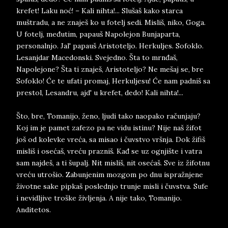
krefet! Laku noć! – Kali nihta!... Slušaš kako starca
muštradu, a ne znaješ ko u fotelj sedi. Misliš, niko, Goga.
U fotelj, međutim, papauš Napolejon Bunjaparta,
personalnjo. Jal' papauš Aristoteljo. Herkuljes. Sofoklo.
Lesanjdar Macedonski. Svejedno. Šta to mrnđaš,
Napolejone? Šta ti znaješ, Aristoteljo? Ne mešaj se, bre
Sofoklo! Će te ufati promaj, Herkuljesu! Će nam padniš sa
prestol, Lesandru, ajd' u krefet, dedo! Kali nihta!...
Što, bre, Tomanijo, ženo, ljudi tako naopako računjaju?
Koj im je pamet zafezo pa ne vidu istinu? Nije naš žifot
još od kolevke vreća, sa misao i čuvstvo vršnja. Dok žifiš
misliš i osećaš, vreću prazniš. Kađ se uz ognjište i vatra
sam najdeš, a ti šupalj. Nit misliš, nit osećaš. Sve iz žifotnu
vreću utrošio. Zabunjenim mozgom po dnu ispražnjene
životne sake pipkaš poslednjo trunje misli i čuvstva. Sufe
i nevidljive troške življenja. A nije tako, Tomanijo.
Anditetos.