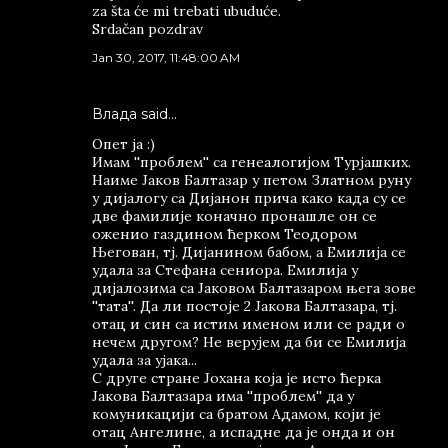
za šta će mi trebati ubuduće.
Srdačan pozdrav
Jan 30, 2017, 11:48:00 AM
Влада said…
Опет ја :)
Имам ''проблем'' са генеалогијом Турјашких.
Наиме Јаков Балтазар у петом Златном руну
у дијалогу са Дијанон прича како када су се
две фамилије коначно пронашле он се
оженио газдином ћерком Теодором
Његован, тј. Дијанином бабом, а Емилија се
удала за Стефана сениора. Емилија у
дијалозима са Јаковом Балтазаром њега зове
''тата''. Да ли постоје 2 Јакова Балтазара, тј.
отац и син са истим именом или се ради о
нечем другом? Не верујем да би се Емилија
удала за ујака...
С друге стране Јохана која је исто ћерка
Јакова Балтазара има ''проблем'' да у
комуникацији са братом Адамом, који је
отац Ангелине, а испадне да је онда и он