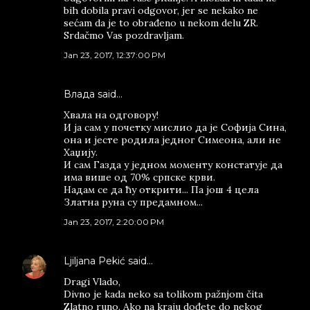
bih dobila pravi odgovor, jer se nekako ne
sećam da je to obrađeno u nekom delu ZR.
Srdačmo Vas pozdravljam.
Jan 23, 2017, 12:37:00 PM
Влада said…
Хвала на одговору!
И ја сам у почетку мислио да је Софија Сина,
она и јесте родила једног Симеона, али не
Хаџију.
И сам Газда у једном моменту констатује да
има више од 70% српске крви.
Надам се да ћу открити... Па још 4 цела
Златна руна су предамном...
Jan 23, 2017, 2:20:00 PM
Ljiljana Pekić
said…
Dragi Vlado,
Divno je kada neko sa tolikom pažnjom čita
Zlatno runo. Ako na kraju dođete do nekog