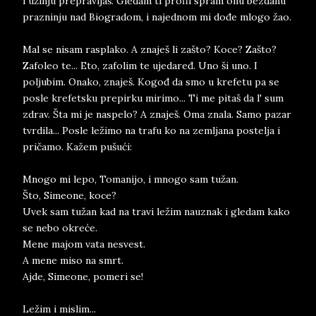
i užinju prepravljaš. Gledam ti profil spram onu bezdanu
prazninju nad Biogradom, i najednom mi dođe mlogo žao.
Mal se nisam rasplako. A znaješ li zašto? Koce? Zašto?
Zafoleo te... Eto, zafolim te ujedaređ. Uno ši uno. I
poljubim. Onako, znaješ. Kogođ da smo u krefetu pa se
posle krefetsku prepirku mirimo... Ti me pitaš da l' sum
zdrav. Šta mi je naspelo? A znaješ. Oma znala. Samo pazar
tvrdila... Posle ležimo na trafu ko na zemljana postelja i
pričamo. Kažem pušući:
Mnogo mi lepo, Tomanijo, i mnogo sam tužan.
Što, Simeone, koce?
Uvek sam tužan kad na travi ležim nauznak i gledam kako
se nebo okreće.
Mene majom vata nesvest.
A mene miso na smrt.
Ajde, Simeone, pomeri se!
Ležim i mislim...