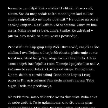
Jesum te zamišljo? Kako misliš? U sliku?... Pravo reći,
nisum. Što da unapredak nešto modelujem kad mi kao
mustra nipođkako ne može poslužiti? Ne odi se na pazar
sa svoj kanjtar... Da ti kažem kad si nafalila, kakva mi bila
mera. Milile su mi se bele, žilafe, tanjke. Ko ždrebad –
pilaria. Ako može, sa plafu kosu i povisočije.
Predstafili te Knjeginji Juliji Ziči-Obrenović, znaješ na što
mislim. I ova Dejana od te je ždrebaste, plaforunje sorte.
Jerokino, labud božji! Zapadnja forma i kvaljiteta. A ti si,
sama znaješ, istočnjačka roba. Tamnjo i pojače. I to sađ. A
kađ sum te sreo, bila ko koštica od višnju. Defojčurak...
Uđem, dakle, u turski salunj. Otac, deda Lupus i tvoj
pateras Kir Aristofanos Sina sedu na sofu i pušu. Tebe
nigde. Deda me predstavlja.
Ne reklamira, samo deklariše ko na đumruku. Roba neka
za sebe gofori. To je uglamnome, ono što on na pijac