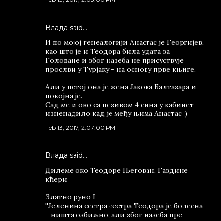
Влада said…
И по мојој генеалогији Анастас је Георгијев,
као што је и Теодора била удата за
Головане и због назеба не присуствује
прослви у Турјаку - на основу прве књиге.
Али у петој она је жена Јакова Балтазара и
покојна је.
Сад ме и ово са позивом 4 сина у кабинет
изненадило кад је међу њима Анастас :)
Feb 13, 2017, 2:07:00 PM
Влада said…
Дилеме око Теодоре Његован, Газдине
кћери
Златно руно I
''Јеленина сестра сестра Теодора је болесна
- ништа озбиљно, али због назеба пре