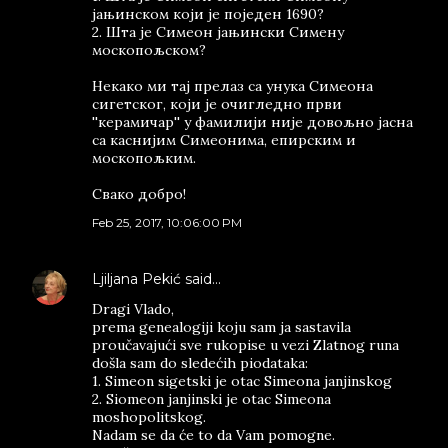
јањинском који је поједен 1690?
2. Шта је Симеон јањински Симену
москопољском?
Некако ми тај прелаз са унука Симеона
сигетског, који је очигледно први
''керамичар'' у фамилији није довољно јасна
са каснијим Симеонима, епирским и
москопољким.
Свако добро!
Feb 25, 2017, 10:06:00 PM
Ljiljana Pekić
said…
Dragi Vlado,
prema genealogiji koju sam ja sastavila
proučavajući sve rukopise u vezi Zlatnog runa
došla sam do sledećih piodataka:
1. Simeon sigetski je otac Simeona janjinskog
2. Siomeon janjinski je otac Simeona
moshopolitskog.
Nadam se da će to da Vam pomogne.