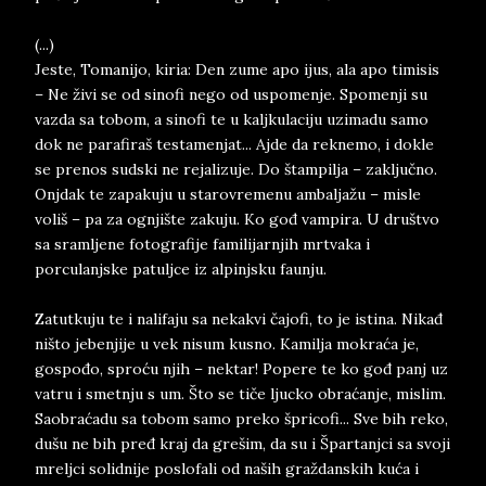
(...)
Jeste, Tomanijo, kiria: Den zume apo ijus, ala apo timisis
– Ne živi se od sinofi nego od uspomenje. Spomenji su
vazda sa tobom, a sinofi te u kaljkulaciju uzimadu samo
dok ne parafiraš testamenjat... Ajde da reknemo, i dokle
se prenos sudski ne rejalizuje. Do štampilja – zaključno.
Onjdak te zapakuju u starovremenu ambaljažu – misle
voliš – pa za ognjište zakuju. Ko gođ vampira. U društvo
sa sramljene fotografije familijarnjih mrtvaka i
porculanjske patuljce iz alpinjsku faunju.
Zatutkuju te i nalifaju sa nekakvi čajofi, to je istina. Nikađ
ništo jebenjije u vek nisum kusno. Kamilja mokraća je,
gospođo, sproću njih – nektar! Popere te ko gođ panj uz
vatru i smetnju s um. Što se tiče ljucko obraćanje, mislim.
Saobraćadu sa tobom samo preko špricofi... Sve bih reko,
dušu ne bih pređ kraj da grešim, da su i Špartanjci sa svoji
mreljci solidnije poslofali od naših graždanskih kuća i