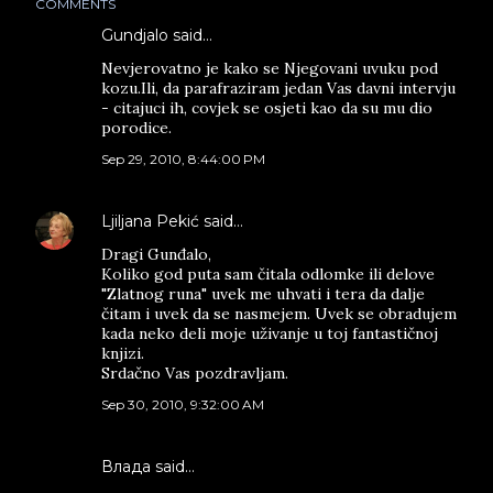
COMMENTS
Gundjalo said…
Nevjerovatno je kako se Njegovani uvuku pod
kozu.Ili, da parafraziram jedan Vas davni intervju
- citajuci ih, covjek se osjeti kao da su mu dio
porodice.
Sep 29, 2010, 8:44:00 PM
Ljiljana Pekić
said…
Dragi Gunđalo,
Koliko god puta sam čitala odlomke ili delove
"Zlatnog runa" uvek me uhvati i tera da dalje
čitam i uvek da se nasmejem. Uvek se obradujem
kada neko deli moje uživanje u toj fantastičnoj
knjizi.
Srdačno Vas pozdravljam.
Sep 30, 2010, 9:32:00 AM
Влада said…