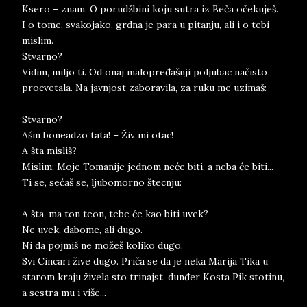
Ksero – znam. O porudžbini koju sutra iz Beča očekuješ.
I o tome, svakojako, grdna je para u pitanju, ali i o tebi
mislim.
Stvarno?
Vidim, miljo ti. Od onaj malopređašnji poljubac načisto
procvetala. Na javnjost zaboravila, za ruku me uzimaš:
Stvarno?
Ašin boneadzo tata! – Živ mi otac!
A šta misliš?
Mislim: Moje Tomanije jednom neće biti, a neba će biti...
Ti se, sećaš se, ljubomorno štecnju:
A šta, ma ton teon, tebe će kao biti uvek?
Ne uvek, dabome, ali dugo.
Ni da pojmiš ne možeš koliko dugo.
Svi Cincari žive dugo. Priča se da je neka Marija Tika u
starom kraju živela sto trinajst, dunđer Kosta Pik stotinu,
a sestra mu i više...