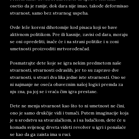
osetio da je ranije, dok dara nije imao, takođe deformisao
stvarnost, samo bez stvarnog uspeha.
Ovde leže koreni dihotomije kod pisaca koji se bave
aktivnom politikom. Pre ili kasnije, zavisi od dara, moraju
se oni opredeliti, inače će i na strani politike i u zoni
umetnosti proizvoditi mrtvorođenčad.
Posmatrajte dete koje se igra nekim predmetom naše
stvarnosti, stvarnosti odraslih, jer to su zapravo dve
stvarnosti, u stvari dva lika jedne iste stvarnosti. Ono se
ni najmanje ne oseća obaveznim našoj logici premda za
nju zna, pa joj se i vraća čim igra prestane.
Dete ne menja stvarnost kao što to ni umetnost ne čini,
ono je samo drukčije vidi i tumači. Putem imaginacije koja
je u srodstvu sa stvaralačkom, a i sa ludačkom, dete će u
komadu svijenog drveta videti revolver u igri i ponašaće
se kao da ga zaista ima u ruci.