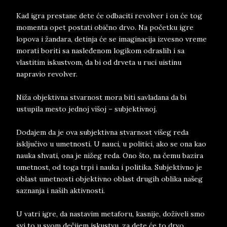
Kad igra prestane dete će odbaciti revolver i on će tog
momenta opet postati obično drvo. Na početku igre
lopova i žandara, detinja će se imaginacija izvesno vreme
morati boriti sa nasleđenom logikom odraslih i sa
vlastitim iskustvom, da bi od drveta u ruci uistinu
napravio revolver.
Niža objektivna stvarnost mora biti savladana da bi
ustupila mesto jednoj višoj – subjektivnoj.
Dodajem da je ova subjektivna stvarnost višeg reda
isključivo u umetnosti. U nauci, u politici, ako se ona kao
nauka shvati, ona je nižeg reda. Ono što, na čemu bazira
umetnost, od toga trpi i nauka i politika. Subjektivno je
oblast umetnosti objektivno oblast drugih oblika našeg
saznanja i naših aktivnosti.
U vatri igre, da nastavim metaforu, kasnije, doživeli smo
svi to u svom dečijem iskustvu, za dete će to drvo