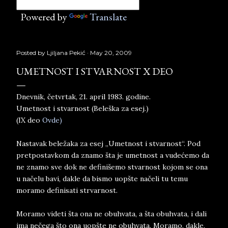
Powered by
Translate
Posted by
Ljiljana Pekić
May 20, 2009
UMETNOST I STVARNOST X DEO
Dnevnik, četvrtak, 21. april 1983. godine.
Umetnost i stvarnost (Beleška za esej.)
(IX deo
Ovde)
Nastavak beležaka za esej „Umetnost i stvarnost“. Pod
pretpostavkom da znamo šta je umetnost a vudećemo da
ne znamo sve dok ne definišemo stvarnost kojom se ona
u načelu bavi, dakle da bismo uopšte načeli tu temu
moramo definisati strvarnost.
Moramo videti šta ona ne obuhvata, a šta obuhvata, i dali
ima nečega što ona uopšte ne obuhvata. Moramo, dakle,