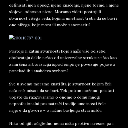
definisati njen opseg, njeno značenje, njene forme, i njene
slojeve, odnosno nivoe. Moramo videti postoji li
stvarnost višega reda, kojima umetnost treba da se bavi i
one nižega, koje mora ili može zanemariti?
Postoje li zatim stvarnosti koje znače više od sebe,
obuhvataju dakle nešto od univerzalne strukture što kao
zamršena arborizacija ispod empirije povezuje pojave a
ponekad ih i snabdeva svrhom?
Sve u svemu moramo znati šta je stvarnost kojom želi
naša reč, misao, da se bavi. Tek potom možemo pristati
uopšte da razgovaramo o onome o čemu mnogi
neprofesionalni posmatrači i sudije umetnosti žele
najpre da govore – o načinu bavljenja stvarnošću.
Niko od njih očigledno nema ništa protivu izvesne, pa i