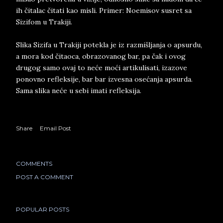
ih čitalac čitati kao misli. Primer: Noemisov susret sa
Sizifom u Trakiji.
Slika Sizifa u Trakiji potekla je iz razmišljanja o apsurdu,
a mora kod čitaoca, obrazovanog bar, pa čak i ovog
drugog samo ovaj to neće moći artikulisati, izazove
ponovno refleksije, bar bar izvesna osećanja apsurda.
Sama slika neće u sebi imati refleksija.
Share
Email Post
COMMENTS
POST A COMMENT
POPULAR POSTS