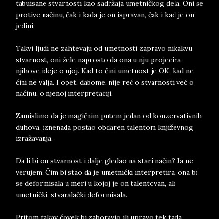
tabuisane stvarnosti kao sadržaja umetničkog dela. Oni se
protive načinu, čak i kada je on ispravan, čak i kad je on
jedini.
Takvi ljudi ne zahtevaju od umetnosti zapravo nikakvu
stvarnost, oni žele naprosto da ona u nju projecira
njihove ideje o njoj. Kad to čini umetnost je OK, kad ne
čini ne valja. I opet, dabome, nije reč o stvarnosti već o
načinu, o njenoj interpretaciji.
Zamislimo da je magičnim putem jedan od konzervativnih
duhova, iznenada postao obdaren talentom književnog
izražavanja.
Da li bi on stvarnost i dalje gledao na stari način? Ja ne
verujem. Čim bi stao da je umetnički interpretira, ona bi
se deformisala u meri u kojoj je on talentovan, ali
umetnički, stvaralački deformisala.
Pritom takav čovek bi zaboravio ili upravo tek tada