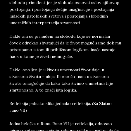
slobodu prinuđeni, jer je sloboda osnovni uslov njihovog
postojanja, i postojanja dečije imaginacije i postojanja
ludačkih patoloških svetova i postojanja slobodnih
umetničkih interpretacija stvarnosti.
Dakle oni su prinuđeni na slobodu koje se normalan
čovek odrekao shvatajući da je život moguć samo dok mu
pristupamo istom ili približnom logikom, inače nastaje
haos u kome je živeti nemoguće.
Dakle, ono što je u životu umetnosti život daje, u
stvarnom životu – ubija. Ili ono što nam u stvarnom
životu omogućuje da kako tako živimo u umetnosti je
smrtonosno. A to znači ista logika.
Refleksija jednako slika jednako refleksija. (Za Zlatno
runo VII)
Jedna beleška o Runu. Runo VII je refleksija, odnosno
misao pretvorena u vizije, odnosno slike sa nadom da će