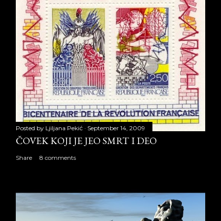
Posted by
Ljiljana Pekić
September 14, 2009
ČOVEK KOJI JE JEO SMRT I DEO
Share
8 comments