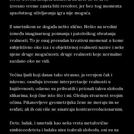
izvesno vreme zaista biti revolver, jer bez tog momenta
apsolutnog uživljavanja igra nije moguća.
S umetnikom se događa nešto slično. Nešto na sredini
između imaginarnog poimanja i patološkog shvatanja
realnosti. To je onaj presudan kreativni momenat u kome
subjektivno oko iza i u objektivnoj realnosti nazire i neke
njene druge mogućnosti, druge realnosti koje normalno
sazdano oko ne vidi.
Većina ljudi koji danas tako strasno, ja verujem čak i
iskreno, osuđuju izvesne interpretacije realnosti u
književnosti, odavno su prihvatili i priznali takvu slobodu
slikarima, koji čine isto što i mi. Gledaju stvarnost svojim
očima. Pikasovljeve geometrijska žene ne moraju im se
sviđati, ali ih oni više ne smatraju kontrarevolucionarnim.
Dete, ludak, i umetnik kao neka vrsta metaforične
simbiozedeteta i ludaka nisu izabrali slobodu, oni su na