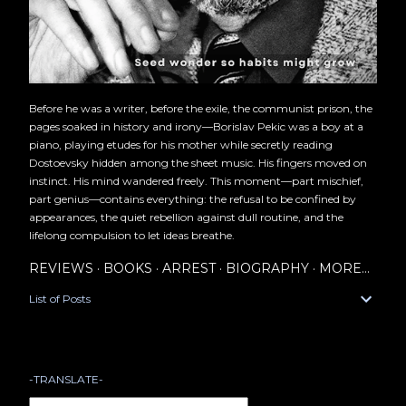
Before he was a writer, before the exile, the communist prison, the
pages soaked in history and irony—Borislav Pekic was a boy at a
piano, playing etudes for his mother while secretly reading
Dostoevsky hidden among the sheet music. His fingers moved on
instinct. His mind wandered freely. This moment—part mischief,
part genius—contains everything: the refusal to be confined by
appearances, the quiet rebellion against dull routine, and the
lifelong compulsion to let ideas breathe.
REVIEWS
BOOKS
ARREST
BIOGRAPHY
MORE…
List of Posts
-TRANSLATE-