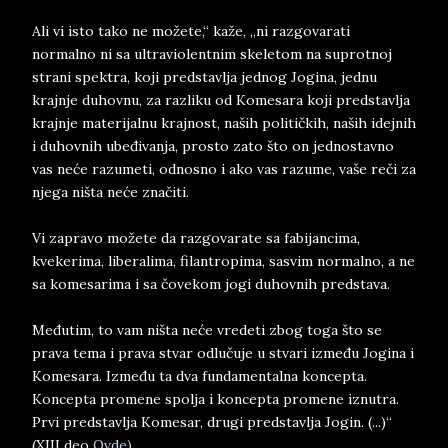
Ali vi isto tako ne možete,“ kaže, „ni razgovarati
normalno ni sa ultraviolentnim skeletom na suprotnoj
strani spektra, koji predstavlja jednog Jogina, jednu
krajnje duhovnu, za razliku od Komesara koji predstavlja
krajnje materijalnu krajnost, naših političkih, naših idejnih
i duhovnih ubeđivanja, prosto zato što on jednostavno
vas neće razumeti, odnosno i ako vas razume, vaše reči za
njega ništa neće značiti.
Vi zapravo možete da razgovarate sa fabijancima,
kvekerima, liberalima, filantropima, sasvim normalno, a ne
sa komesarima i sa čovekom jogi duhovnih predstava.
Međutim, to vam ništa neće vredeti zbog toga što se
prava tema i prava stvar odlučuje u stvari između Jogina i
Komesara. Između ta dva fundamentalna koncepta.
Koncepta promene spolja i koncepta promene iznutra.
Prvi predstavlja Komesar, drugi predstavlja Jogin. (...)“
(XIII deo
Ovde)