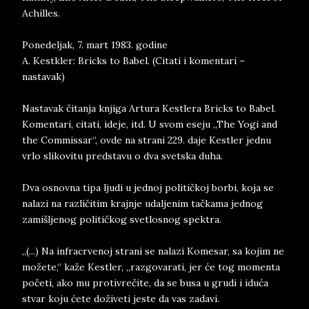
Achilles.
Ponedeljak, 7. mart 1983. godine
A. Kestkler: Bricks to Babel. (Citati i komentari –
nastavak)
Nastavak čitanja knjiga Artura Kestlera Bricks to Babel.
Komentari, citati, ideje, itd. U svom eseju „The Yogi and
the Commissar“, ovde na strani 229. daje Kestler jednu
vrlo slikovitu predstavu o dva svetska duha.
Dva osnovna tipa ljudi u jednoj političkoj borbi, koja se
nalazi na različitim krajnje udaljenim tačkama jednog
zamišljenog političkog svetlosnog spektra.
„(...) Na infracrvenoj strani se nalazi Komesar, sa kojim ne
možete,“ kaže Kestler, „razgovarati, jer će tog momenta
početi, ako mu protivrečite, da se busa u grudi i iduća
stvar koju ćete doživeti jeste da vas zadavi.