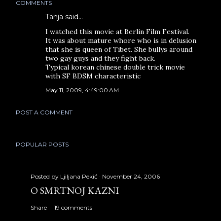
COMMENTS
Tanja said…
I watched this movie at Berlin Film Festival.
It was about mature whore who is in delusion
that she is queen of Tibet. She bullys around
two gay guys and they fight back.
Typical korean chinese double trick movie
with SF BDSM characteristic
May 11, 2009, 4:49:00 AM
POST A COMMENT
POPULAR POSTS
Posted by
Ljiljana Pekić
November 24, 2006
O SMRTNOJ KAZNI
Share
19 comments