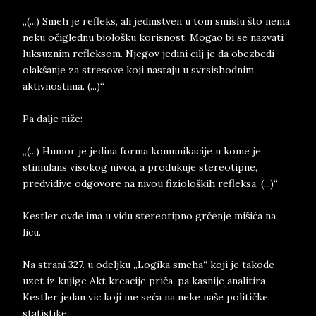
„(...) Smeh je refleks, ali jedinstven u tom smislu što nema
neku očiglednu biološku korisnost. Mogao bi se nazvati
luksuznim refleksom. Njegov jedini cilj je da obezbedi
olakšanje za stresove koji nastaju u svrsishodnim
aktivnostima. (...)“
Pa dalje niže:
„(...) Humor je jedina forma komunikacije u kome je
stimulans visokog nivoa, a produkuje stereotipne,
predvidive odgovore na nivou fizioloških refleksa. (...)“
Kestler ovde ima u vidu stereotipno grčenje mišića na
licu.
Na strani 327. u odeljku „Logika smeha“ koji je takođe
uzet iz knjige Akt kreacije priča, pa kasnije analitira
Kestler jedan vic koji me seća na neke naše političke
statistike.