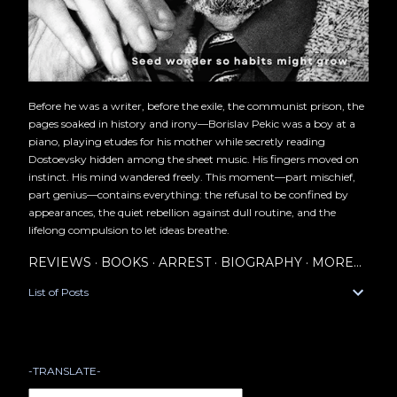
Before he was a writer, before the exile, the communist prison, the
pages soaked in history and irony—Borislav Pekic was a boy at a
piano, playing etudes for his mother while secretly reading
Dostoevsky hidden among the sheet music. His fingers moved on
instinct. His mind wandered freely. This moment—part mischief,
part genius—contains everything: the refusal to be confined by
appearances, the quiet rebellion against dull routine, and the
lifelong compulsion to let ideas breathe.
REVIEWS
BOOKS
ARREST
BIOGRAPHY
MORE…
List of Posts
-TRANSLATE-