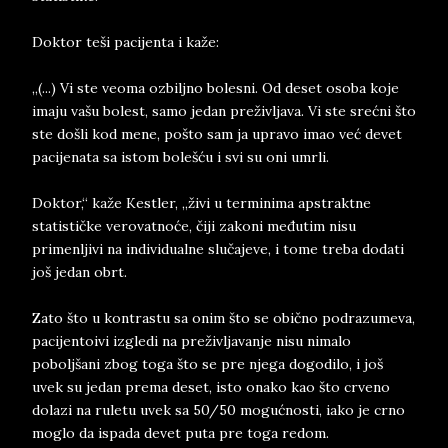
Doktor teši pacijenta i kaže:
„(...) Vi ste veoma ozbiljno bolesni. Od deset osoba koje
imaju vašu bolest, samo jedan preživljava. Vi ste srećni što
ste došli kod mene, pošto sam ja upravo imao već devet
pacijenata sa istom bolešću i svi su oni umrli.
Doktor,“ kaže Kestler, „živi u terminima apstraktne
statističke verovatnoće, čiji zakoni međutim nisu
primenljivi na individualne slučajeve, i tome treba dodati
još jedan obrt.
Zato što u kontrastu sa onim što se obično podrazumeva,
pacijentoivi izgledi na preživljavanje nisu nimalo
poboljšani zbog toga što se pre njega dogodilo, i još
uvek su jedan prema deset, isto onako kao što crveno
dolazi na ruletu uvek sa 50/50 mogućnosti, iako je crno
moglo da ispada devet puta pre toga redom.