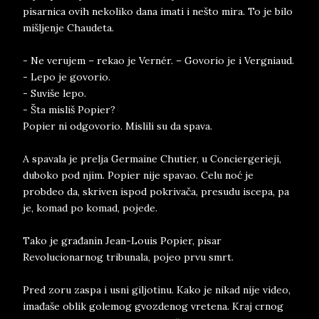
pisarnica ovih nekoliko dana imati i nešto mira. To je bilo
mišljenje Chaudeta.
- Ne verujem – rekao je Vernér. – Govorio je i Vergniaud.
- Lepo je govorio.
- Suviše lepo.
- Šta misliš Popier?
Popier ni odgovorio. Mislili su da spava.
A spavala je prelja Germaine Chutier, u Conciergerieji,
duboko pod njim. Popier nije spavao. Celu noć je
probdeo da, skriven ispod pokrivača, presudu iscepa, pa
je, komad po komad, pojede.
Tako je građanin Jean-Louis Popier, pisar
Revolucionarnog tribunala, pojeo prvu smrt.
Pred zoru zaspa i usni giljotinu. Kako je nikad nije video,
imađaše oblik golemog gvozdenog vretena. Kraj crnog