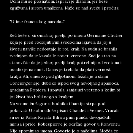
Učini mu se poznatom. Ispravi je dlanom, jer beše
zgužvana i sirom umašćena. Naže se nad sveću i pročita:
"U ime francuskog naroda..."
Reč beše o siromašnoj prelji, po imenu Germaine Chutier,
koja je pred rodoljubivim svedocima izjavila da joj u
životu najviše nedostaje le roi, kralj. Na sudu se branila
tvrdnjom da je kazala le rouet, vreteno. Sud je stao na
stanovište da je jednoj prelji kralj potrebniji od vretena i
osudio je na smrt. Danas je trebalo da plati vernost
kralju. Ali, umesto pod giljotinom, ležala je u slami
Conciergerieje, duboko ispod svog nevoljnog spasioca,
građanina Popiera, i spavala, sanjajući vreteno s kojim bi
joj život bio bolji nego s kraljem.
Na vreme ču žagor u hodniku i hartiju strpa pod
pokrivač. U sobu uđoše pisari Chaudet i Vernér. Vraćali
su se iz Palais Royala. Bili su puni punča, devojačkih
mirisa i priče. Robespierre je održao govor u Konventu.
Nije spominjao imena. Govorio je o načelima. Možda će