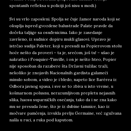
spontanih refleksa u policiji još nisu u modi.)
Svi su vrlo zaposleni. Spolja se čuje žamor naroda koji se
okuplja ispred gvozdene balustrade Palate pravde da
dočeka taljige sa osuđenicima. Iako je zasedanje
završeno, iz sudnice dopiru mukli glasovi. Upravo je
istrčao sudija Paleter, koji u presudi na Popierovom stolu
hoće nešto da proveri – ta je, srećom, još tu! – ušao je
nakratko i Fouquier-Tinville, i on je nešto hteo, Popier
nije sposoban da razabere šta Državni tužilac traži,
nekoliko je znojavih Nacionalnih gardista galameći
minulo sobom, a video je i bledo, napeto lice Barérea iz
Odbora javnog spasa, i sve se to zbiva u isto vreme, u
košmarnom polusnu, nerazumljivom prepletu nejasnih
slika, haosu suparničkih osećanja, tako da i ne zna kako
mu se presuda žene, što je iz dubine tamnice, kao iz
močvare pamćenja, izvukla prelju Germaine, već zgužvana
našla u ruci, a ruka pod kaputom.