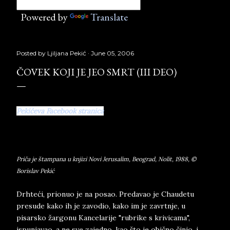
Powered by
Translate
Posted by
Ljiljana Pekić
June 05, 2006
ČOVEK KOJI JE JEO SMRT (III DEO)
Pekićeva Facebook stranica
Priča je štampana u knjizi Novi Jerusalim, Beograd, Nolit, 1988, ©
Borislav Pekić
Drhteći, prionuo je na posao. Predavao je Chaudetu
presude kako ih je zavodio, kako im je zavrtnje, u
pisarsko žargonu Kancelarije "rubrike s krivicama",
ispunjavao, a ne sve zajedno, kao što je obično činio, i