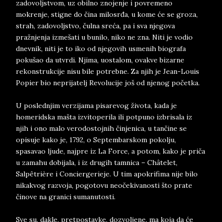
zadovoljstvom, uz obilno znojenje i povremeno
mokrenje, stigne do čina milosrđa, u kome će se groza,
strah, zadovoljstvo, čulna sreća, pa i sva njegova
pražnjenja izmešati u bunilo, niko ne zna. Niti je vodio
dnevnik, niti je to iko od njegovih usmenih biografa
pokušao da utvrdi. Njima, uostalom, ovakve bizarne
rekonstrukcije nisu bile potrebne. Za njih je Jean-Louis
Popier bio neprijatelj Revolucije još od njenog početka.
U poslednjim verzijama pisarevog života, kada je
homeridska mašta izvitoperila ili potpuno izbrisala iz
njih i ono malo verodostojnih činjenica, u tančine se
opisuje kako je, 1792, o Septembarskom pokolju,
spasavao ljude, najpre iz La Force, a potom, kako je priča
u zamahu dobijala, i iz drugih tamnica – Châtelet,
Salpêtrière i Conciergerieje. U tim apokrifima nije bilo
nikakvog razvoja, pogotovu neočekivanosti što prate
činove na granici sumanutosti.
Sve su, dakle, pretpostavke, dozvoljene, ma koja da će