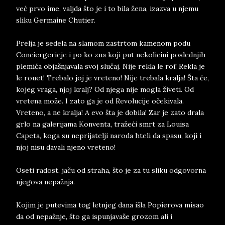
već prvo ime, valjda što je i to bila žena, izazva u njemu
sliku Germaine Chutier.
Prelja je sedela na slamom zastrtom kamenom podu
Conciergerieje i po ko zna koji put nekolicini poslednjih
plemića objašnjavala svoj slučaj. Nije rekla le roi! Rekla je
le rouet! Trebalo joj je vreteno! Nije trebala kralja! Šta će,
kojeg vraga, njoj kralj? Od njega nije mogla živeti. Od
vretena može. I zato ga je od Revolucije očekivala.
Vreteno, a ne kralja! A evo šta je dobila! Zar je zato drala
grlo na galerijama Konventa, tražeći smrt za Louisa
Capeta, koga su neprijatelji naroda hteli da spasu, koji i
njoj nisu davali njeno vreteno!
Oseti radost, jaču od straha, što je za tu sliku odgovorna
njegova nepažnja.
Kojim je putevima tog letnjeg dana išla Popierova misao
da od nepažnje, što ga ispunjavaše grozom ali i