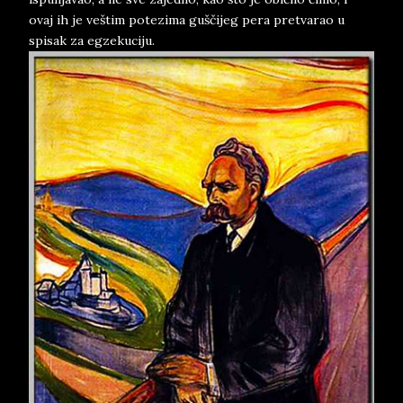
ovaj ih je veštim potezima guščijeg pera pretvarao u
spisak za egzekuciju.