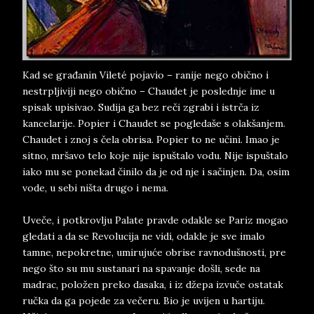
Kad se građanin Vileté pojavio – ranije nego obično i
nestrpljiviji nego obično – Chaudet je poslednje ime u
spisak upisivao. Sudija ga bez reči zgrabi i istrča iz
kancelarije. Popier i Chaudet se pogledaše s olakšanjem.
Chaudet i znoj s čela obrisa. Popier to ne učini. Imao je
sitno, mršavo telo koje nije ispuštalo vodu. Nije ispuštalo
iako mu se ponekad činilo da je od nje i sačinjen. Da, osim
vode, u sebi ništa drugo i nema.
Uveče, i potkrovlju Palate pravde odakle se Pariz mogao
gledati a da se Revolucija ne vidi, odakle je sve imalo
tamne, nepokretne, umirujuće obrise ravnodušnosti, pre
nego što su mu sustanari na spavanje došli, sede na
madrac, položen preko dasaka, i iz džepa izvuče ostatak
ručka da ga pojede za večeru. Bio je uvijen u hartiju.