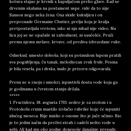
kotura stajao je krvnik s kapuljačom preko glave. Kad se
drvenim skalama na postament uspe, vide da to nije
Sanson nego neka žena. Ona skide kukuljicu i on
prepoznade Germaine Chutier, prelju koja je kralja
pretpostavljala vretenu, iako ni nju nikad nije video. Na
licu joj se ne opažaše ni zahvalnost, ni saučešće. Pruži
prema njemu mršave, krvave, od prediva izbrazdane ruke.
Odnekud, umesto doboša, koji su potmulom lupom pratili
sva pogubljenja, ču tanak, melodiozan zvuk frule. Pesma
je bila vesela, pa i drska, malo je prizoru odgovarala.
Prenu se u znoju i umokri, ispustivši dosta vode koja ga
je godinama u čvrstom stanju držala.
*****
1. Fructidora, 18. avgusta 1793. sedeo je za stolom i u
Protokolu crnim mastilo izvlačio rubrike koje će ispuniti
idućeg meseca. Nije mislio o onome što je juče učinio. Bio
je to jedini način da preživi strah i zadrži nešto vode u
sebi. Ali kad mu oko podne donesoše današnje presude,