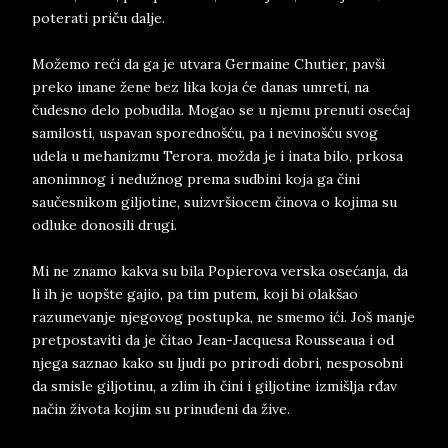
poterati priču dalje.
Možemo reći da ga je utvara Germaine Chutier, pavši
preko imane žene bez lika koja će danas umreti, na
čudesno delo pobudila. Mogao se u njemu prenuti osećaj
samilosti, uspavan sporednošću, pa i nevinošću svog
udela u mehanizmu Terora. možda je i inata bilo, prkosa
anonimnog i nedužnog prema sudbini koja ga čini
saučesnikom giljotine, suizvršiocem činova o kojima su
odluke donosili drugi.
Mi ne znamo kakva su bila Popierova verska osećanja, da
li ih je uopšte gajio, pa tim putem, koji bi olakšao
razumevanje njegovog postupka, ne smemo ići. Još manje
pretpostaviti da je čitao Jean-Jacquesa Rousseaua i od
njega saznao kako su ljudi po prirodi dobri, nesposobni
da smisle giljotinu, a zlim ih čini i giljotine izmišlja rđav
način života kojim su prinuđeni da žive.