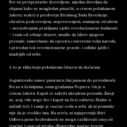
Sve su pretpostavke dozvoljene, nijedna dovoljna da
objasni kako se neugledan pisarčić, u crnom pohabanom
žaketu, sedeći u predvorju Strašnog Suda Revolucije,
okružen podozrenjem, nepoverenjem, sumnjom, strahom
– nerazdvojnim pratiljama opšte revolucionarne budnosti
– i sam od zebnje obuzet, usudio da ždere njegove
presude, samovlasno da opoziva i suverenu volju naroda,
i prirodan tok revolucionarne pravde, i odluke jačih i
mudrijih od sebe.
A to je slika koju pokušavam čitaocu da dočaram.
Avgustovsko sunce pisarnicu čini jasnom do providnosti.
Svi su u košuljama, osim građanina Popiera. On je u
crnom žaketu. Kaput će sakriti ukradenu presudu. Znoji
se, avaj, više nego što i kaput na žezi zahteva. Stalno u
nužnik trči. I ranije je osećao vodu u sebi, ali ni pomislio
nije da je ovoliko ima. Na sreću, ni najspretniji žbiri
Odbora javne bezbednosti ne mogu razlikovati znoj od
vrućine i onaj od straha. (Napredne naučne teorije