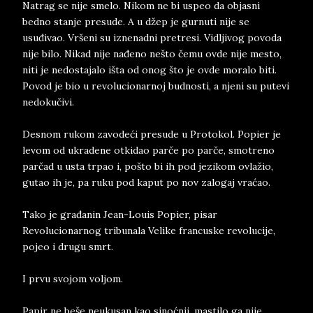
Natrag se nije smelo. Nikom ne bi uspeo da objasni
bedno stanje presude. A u džep je gurnuti nije se
usuđivao. Vršeni su iznenadni pretresi. Vidljivog povoda
nije bilo. Nikad nije nađeno nešto čemu ovde nije mesto,
niti je nedostajalo išta od onog što je ovde moralo biti.
Povod je bio u revolucionarnoj budnosti, a njeni su putevi
nedokučivi.
Desnom rukom zavodeći presude u Protokol. Popier je
levom od ukradene otkidao parče po parče, smotreno
parčad u usta trpao i, pošto bi ih pod jezikom ovlažio,
gutao ih je, pa ruku pod kaput po nov zalogaj vraćao.
Tako je građanin Jean-Louis Popier, pisar
Revolucionarnog tribunala Velike francuske revolucije,
pojeo i drugu smrt.
I prvu svojom voljom.
Papir ne beše neukusan kao sinoćnji, mastilo ga nije