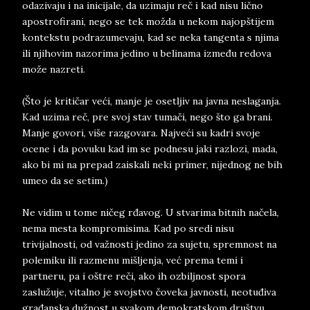
odazivaju i na inicijale, da uzimaju reč i kad nisu lično
apostrofirani, nego se tek možda u nekom najopštijem
kontekstu podrazumevaju, kad se neka tangenta s njima
ili njihovim nazorima jedino u belinama između redova
može nazreti.
(Što je kritičar veći, manje je osetljiv na javna neslaganja.
Kad uzima reč, pre svoj stav tumači, nego što ga brani.
Manje govori, više razgovara. Najveći su kadri svoje
ocene i da povuku kad im se podnesu jaki razlozi, mada,
ako bi mi na prepad zaiskali neki primer, nijednog ne bih
umeo da se setim.)
Ne vidim u tome ničeg rđavog. U stvarima bitnih načela,
nema mesta kompromisima. Kad po sredi nisu
trivijalnosti, od važnosti jedino za sujetu, spremnost na
polemiku ili razmenu mišljenja, već prema temi i
partneru, pa i oštre reči, ako ih ozbiljnost spora
zaslužuje, vitalno je svojstvo čoveka javnosti, neotuđiva
građanska dužnost u svakom demokratskom društvu.