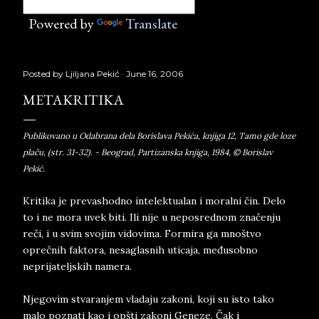
Powered by
Translate
Posted by
Ljiljana Pekić
June 16, 2006
METAKRITIKA
Publikovano u Odabrana dela Borislava Pekića, knjiga 12, Tamo gde loze
plaču, (str. 31-32). - Beograd, Partizanska knjiga, 1984, © Borislav
Pekić.
Kritika je prevashodno intelektualan i moralni čin. Delo
to i ne mora uvek biti. Ili nije u neposrednom značenju
reči, i u svim svojim vidovima. Formira ga mnoštvo
oprečnih faktora, nesaglasnih uticaja, međusobno
neprijateljskih namera.
Njegovim stvaranjem vladaju zakoni, koji su isto tako
malo poznati kao i opšti zakoni Geneze. Čak i