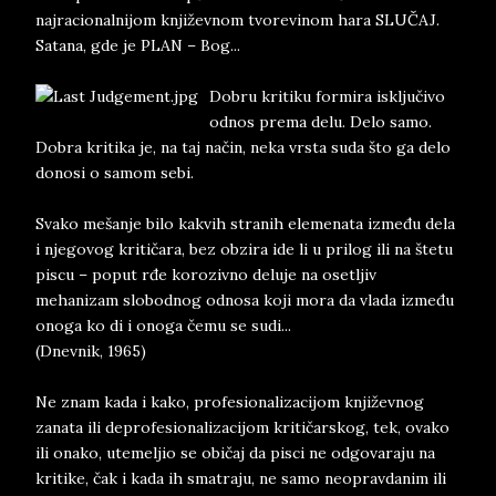
najracionalnijom književnom tvorevinom hara SLUČAJ.
Satana, gde je PLAN – Bog...
Dobru kritiku formira isključivo
odnos prema delu. Delo samo.
Dobra kritika je, na taj način, neka vrsta suda što ga delo
donosi o samom sebi.
Svako mešanje bilo kakvih stranih elemenata između dela
i njegovog kritičara, bez obzira ide li u prilog ili na štetu
piscu – poput rđe korozivno deluje na osetljiv
mehanizam slobodnog odnosa koji mora da vlada između
onoga ko di i onoga čemu se sudi...
(Dnevnik, 1965)
Ne znam kada i kako, profesionalizacijom književnog
zanata ili deprofesionalizacijom kritičarskog, tek, ovako
ili onako, utemeljio se običaj da pisci ne odgovaraju na
kritike, čak i kada ih smatraju, ne samo neopravdanim ili