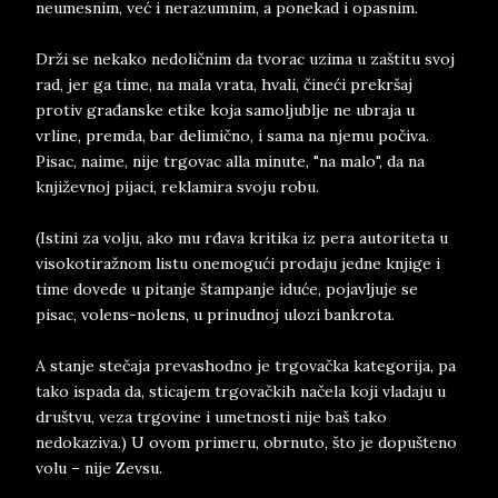
neumesnim, već i nerazumnim, a ponekad i opasnim.
Drži se nekako nedoličnim da tvorac uzima u zaštitu svoj
rad, jer ga time, na mala vrata, hvali, čineći prekršaj
protiv građanske etike koja samoljublje ne ubraja u
vrline, premda, bar delimično, i sama na njemu počiva.
Pisac, naime, nije trgovac alla minute, "na malo", da na
književnoj pijaci, reklamira svoju robu.
(Istini za volju, ako mu rđava kritika iz pera autoriteta u
visokotiražnom listu onemogući prodaju jedne knjige i
time dovede u pitanje štampanje iduće, pojavljuje se
pisac, volens-nolens, u prinudnoj ulozi bankrota.
A stanje stečaja prevashodno je trgovačka kategorija, pa
tako ispada da, sticajem trgovačkih načela koji vladaju u
društvu, veza trgovine i umetnosti nije baš tako
nedokaziva.) U ovom primeru, obrnuto, što je dopušteno
volu – nije Zevsu.