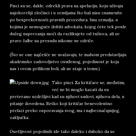
Pisci su se, dakle, odrekli prava na apelaciju, koju uživaju
najokoreliji zločinci i u zemljama što baš nisu znamenite
po besprekornosti pravnih procedura. Ima zemalja, u
kojima je nemoguće dobiti advokata, kojeg ćete tek posle
dužeg naprezanja moći da razlikujete od tužioca, ali se
pravo žalbe na presudu nikome ne odriče.
(Što se one najčešće ne uvažavaju, te mahom predstavljaju
akademsko zadovoljstvo osuđenog, pojedinost je koja
nas i ovom prilikom boli, ali ne staje u temu.)
Tako pisci. Za kritičare se, međutim,
već ne bi moglo kazati da su
preterano uzdržljivi kad su njihovi sudovi, njihova dela, u
pitanje dovedena. Retko koji kritičar benevolentno
prelazi preko osporavanja svog, ma i najbeznačajnijeg,
zaključka.
Osetljivost pojedinih ide tako daleko i duboko da se