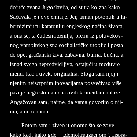
dojuče zva­na Ju­gos­lavija, od su­tra ko zna kako.
Sačuva­la je i ove emi­si­je. Jer, ta­man po­to­nuh u hi­
be­rni­zi­ra­juću ka­ta­to­ni­ju en­gle­skog načina živo­ta,
a o­na ­se, ta čude­sna zem­lja, pre­nu iz po­lu­ve­kov­
nog vam­pir­skog sna so­ci­ja­li­stičke uto­pi­je i po­sta­
de opet građan­ski živa, za­bav­na, bur­na, bučna, a
iz­nad sve­ga ne­pred­vi­dlji­va, osta­jući u me­đu­vre­
me­nu, kao i uvek, ori­gi­nal­na. Sto­ga sam njoj i
nje­nim ne­is­crp­nim ino­va­ci­ja­ma po­svećivao više
pažnje nego što na­me­na ovih ko­men­ta­ra nalaže.
Angažovan sam, na­i­me, da vama go­vo­rim o nji­
ma, a ne o nama.
Po­tom sam i živeo u ono­me što se zove –
kako kad, kako gde – „de­mo­kra­ti­za­cijom“, „is­pra­