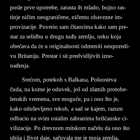
po­sle prve upo­tre­be, za­ra­sta ih mla­do, buj­no ras­
tin­je ničim ne­o­graničene, ničemu oba­ve­zne im­
provi­za­ci­je. Po­ve­rio sam čita­o­ci­ma kako sam pre­
star za se­lid­bu u dru­gu
tuđu
zem­lju, neku koja
obećava da će u ori­gi­nal­no­sti od­me­ni­ti ne­u­po­re­di­
vu Bri­ta­ni­ju. Pre­star i sit pred­vi­dlji­vih iz­ne­
nađenja.
Srećom, po­te­koh ­s Bal­ka­na, Po­lu­o­str­va
čuda, na ­ko­me ­je ­o­du­vek, još od zlat­nih pro­to­he­
len­skih vre­me­na, sve moguće, pa i ono što ­je,
kako odu­šev­lje­no re­koh, a sad se ka­jem, ra­zum
od­ba­cio na svim ostalim za­bra­ni­ma hrišćan­ske ci­
vili­za­ci­je. Po drev­nom mit­skom načelu da ono što
ubi­ja i život­ da­je, sačuva­la me je mo­ja­ zem­lja,