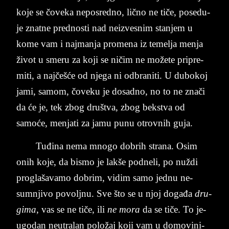
koje se čove­ka ne­po­sred­no, lično ne tiče, po­se­du­
je znat­ne pred­no­sti nad ne­iz­ve­snim stan­jem u
kome vam i naj­man­ja pro­me­na iz te­mel­ja men­ja
život u sme­ru za koji se ničim ne možete pri­pre­
mi­ti, a najčešće od nje­ga ni od­bra­ni­ti. U du­bo­koj
jami, sa­mom, čove­ku je do­sad­no, no to ne znači
da će je, tek zbog društva, zbog bek­stva od
samoće, men­ja­ti za jamu punu otrov­nih guja.
Tuđina nema mno­go do­brih stra­na. Osim
onih koje, da bismo je la­kše pod­ne­li, po nuždi
pro­glašava­mo do­brim, vi­dim samo jednu ne­
sumnji­vo po­vol­jnu. Sve što se u njoj događa
dru­
gi­ma
, vas se ne tiče, ili
ne mo­ra­
da ­se ­tiče. To ­je­
u­go­dan ne­u­tra­lan položaj ko­ji­ vam u do­mo­vi­ni­