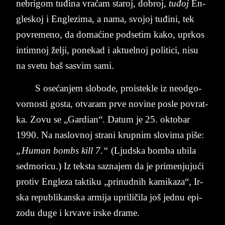
ne­bri­gom tuđina vraćam sta­roj, do­broj,
tuđoj
En­
gle­skoj i En­gle­zi­ma, a nama, svo­joj tuđini, tek
po­vre­me­no, da domaćine pod­se­tim kako, upr­kos
in­ti­mn­oj želji, po­ne­kad i ak­tu­el­noj po­li­tici, nisu
na sve­tu baš sa­svim sami.
S osećanjem slo­bo­de, pro­is­te­kle iz ne­od­go­
vor­no­sti go­sta, otva­ram prve no­vi­ne po­sle po­vrat­
ka. Zovu se „Gar­di­an“. Da­tum je 25. ok­to­bar
1990. Na na­slov­noj stra­ni krup­nim slo­vi­ma piše:
„Hu­man bombs kill 7.“
(Ljud­ska bom­ba ubi­la
sed­mo­ri­cu.) Iz tek­sta sa­zna­jem da je primen­ju­jući
pro­tiv En­gle­za tak­ti­ku „pri­nud­nih ka­mi­ka­za“, Ir­
ska re­pu­bli­kan­ska ar­mi­ja upri­ličila još jed­nu epi­
zo­du duge i kr­va­ve ir­ske dra­me.