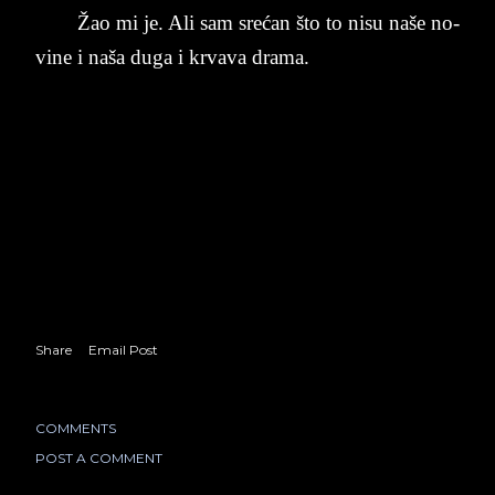
Žao mi je. Ali sam srećan što to nisu naše no­
vi­ne i naša duga i kr­va­va dra­ma.
Share
Email Post
COMMENTS
POST A COMMENT