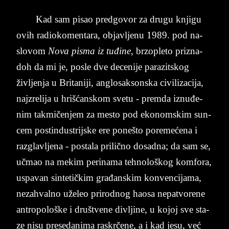
Kad sam pi­sao pred­go­vor za dru­gu knji­gu
ovih ra­di­o­ko­men­ta­ra, ob­jav­lje­nu 1989. pod na­
slo­vom
Nova pi­sma iz tuđine
, br­zo­ple­to prizna­
doh da mi je, po­sle dve de­ce­ni­je pa­ra­zit­skog
življen­ja u Bri­ta­ni­ji, an­glo­sak­son­ska ci­vi­li­za­ci­ja,
naj­zre­li­ja u hrišćan­skom sve­tu - prem­da iz­nu­đe­
nim tak­mičen­jem za me­sto pod eko­nom­skim sun­
cem po­stin­dustrij­ske ere po­ne­što po­re­mećena i
razg­lav­lje­na - po­sta­la pri­lično do­sadna; da ­sam ­se,
učma­o­ na­ me­kim ­pe­ri­na­ma ­te­hnološkog ­kom­fora,
uspa­van sin­te­tičkim gra­đan­skim kon­ven­ci­ja­ma,
ne­za­hval­no uželeo pri­rod­nog ha­o­sa ne­pa­tvo­re­ne
an­tro­po­loške i dru­štve­ne div­lji­ne, u ko­joj sve sta­
ze nisu pre­se­da­ni­ma ras­krčene, a i kad je­su, već