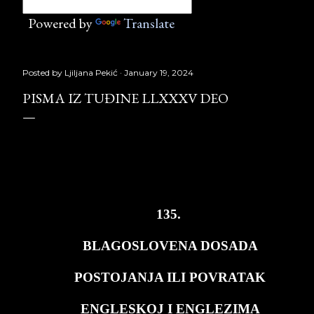
Powered by
Translate
Posted by
Ljiljana Pekić
January 19, 2024
PISMA IZ TUĐINE LLXXXV DEO
PISMA
IZ
TU
Đ
INE
LLXXXV
deo
,
Laguna
Copyright
©
Borislav
Peki
ć
135.
BLA­GO­SLO­VE­NA DO­SA­DA
PO­STO­JAN­JA ILI PO­VRA­TAK
EN­GLE­SKOJ I EN­GLE­ZI­MA