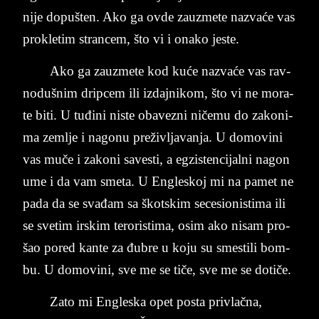
ni­je do­pu­š­ten. Ako ga ovde za­u­zme­te na­zvaće vas
pro­kle­tim stran­cem, što vi i ona­ko je­ste.
Ako ga za­u­zme­te kod kuće na­zvaće vas rav­
no­du­šnim drip­cem ili iz­daj­ni­kom, što vi ne mo­ra­
te biti. U tuđini ni­ste oba­vezni ničemu do za­ko­ni­
ma zem­lje i na­go­nu preživ­lja­va­n­ja. U do­mo­vi­ni
vas muče i za­ko­ni sa­ve­sti, a eg­zi­sten­ci­jal­ni na­gon
ume i da vam sme­ta. U En­gle­skoj mi na pa­met ne
pada da se svađam sa škot­skim se­ce­si­o­ni­sti­ma ili
se svetim ir­skim te­ro­ri­sti­ma, osim ako ni­sam pro­
šao po­red kan­te za đubre u ko­ju su sme­sti­li bom­
bu. U do­mo­vi­ni, sve me se tiče, sve me se dotiče.
Zato mi En­gle­ska opet po­sta pri­vlačna,