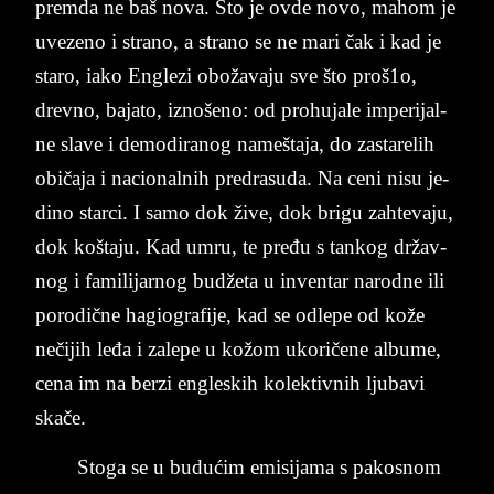
prem­da ne baš nova. Što je ovde novo, ma­hom je
uve­ze­no i stra­no, a stra­no se ne mari čak i kad je
sta­ro, iako En­gle­zi obožava­ju sve što proš1o,
drev­no, ba­ja­to, iz­no­še­no: od pro­hu­ja­le im­pe­ri­jal­
ne sla­ve i de­mo­di­ra­nog nameštaja, do za­sta­re­lih
običaja i na­ci­o­nal­nih pred­ra­su­da. Na ceni ni­su­ je­
di­no star­ci. I samo dok žive, dok bri­gu zah­te­va­ju,
dok ko­šta­ju. Kad umru, te pređu s tan­kog držav­
nog i fa­mi­li­jar­nog budžeta u in­ven­tar na­rod­ne ili
porodične ha­giogra­fi­je, kad se od­le­pe od kože
nečijih leđa i za­le­pe u kožom uko­ričene al­bu­me,
cena im na ber­zi en­gle­skih ko­lek­tiv­nih lju­ba­vi
skače.
Sto­ga se u budućim emi­si­ja­ma s pa­ko­snom