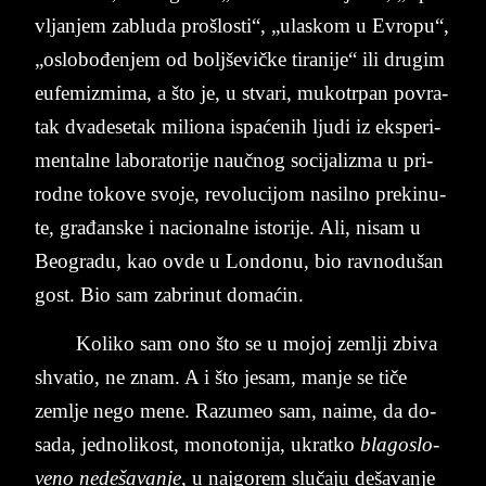
vl­jan­jem za­blu­da pro­šlo­sti“, „ula­skom u Evropu“,
„oslo­bođen­jem od boljševičke ti­ra­ni­je“ ili dru­gim
eu­fe­mi­zmi­ma, a što je, u stva­ri, mu­ko­tr­pan po­vra­
tak dva­de­se­tak mi­li­o­na ispaćenih lju­di iz eks­pe­ri­
men­tal­ne la­bo­ra­to­ri­je naučnog so­ci­ja­li­zma u pri­
rod­ne to­ko­ve svo­je, re­vo­lu­ci­jom na­sil­no pre­ki­nu­
te, građan­ske i na­ci­o­nal­ne isto­ri­je. Ali, ni­sam u
Be­o­gra­du, kao ovde u Lon­do­nu, bio rav­no­du­šan
gost. Bio sam za­bri­nut domaćin.
Ko­li­ko sam ono što se u mo­joj zem­lji zbi­va
shva­tio, ne znam. A i što je­sam, man­je se tiče
zem­lje nego mene. Raz­u­meo sam, na­i­me, da do­
sa­da, jed­no­li­kost, mo­no­to­ni­ja, ukrat­ko
bla­go­slo­
ve­no ne­de­ša­van­je
, u najgo­rem slučaju de­ša­van­je