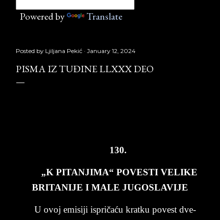
Powered by
Translate
Posted by
Ljiljana Pekić
January 12, 2024
PISMA IZ TUĐINE LLXXX DEO
PISMA
IZ
TU
Đ
INE
LLXXX
deo
,
Laguna
Copyright
©
Borislav
Peki
ć
130.
„K PI­TAN­JI­MA“ PO­VE­STI VE­LI­KE
BRITA­NI­JE I MALE JU­GO­SLA­VI­JE
U o­voj emi­si­ji is­pričaću krat­ku po­vest­ dve­