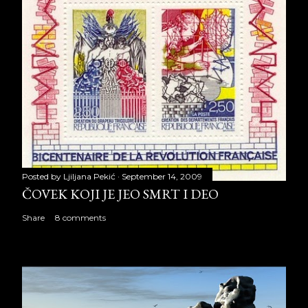
Posted by
Ljiljana Pekić
September 14, 2009
ČOVEK KOJI JE JEO SMRT I DEO
Share
8 comments