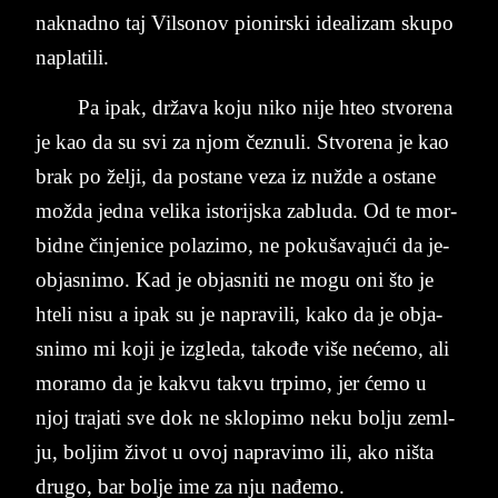
na­knad­no taj Vil­so­nov pi­o­nir­ski ide­a­li­zam sku­po
na­plati­li.
Pa ipak, država koju niko nije hteo stvo­re­na
je kao da su svi za njom čeznu­li. Stvo­re­na je kao
brak po želji, da po­sta­ne veza iz nužde a osta­ne
možda jed­na ve­li­ka isto­rij­ska za­blu­da. Od te mor­
bid­ne čin­je­ni­ce po­la­zi­mo, ne­ po­ku­ša­va­jući da­ je­
o­bja­sni­mo. Ka­d je ­o­bja­sn­i­ti­ ne­ mo­gu ­o­ni što je
hte­li nisu a ipak su je na­pra­vi­li, kako da je ob­ja­
sni­mo mi koji je iz­gle­da, takođe više nećemo, ali
mo­ra­mo da je ka­kvu ta­kvu tr­pi­mo, jer ćemo u
njoj tra­ja­ti sve dok ne sklo­pi­mo neku bol­ju ze­ml­
ju, bol­jim život u ovoj na­pra­vi­mo ili, ako ništa
dru­go, bar bol­je ime za nju nađemo.