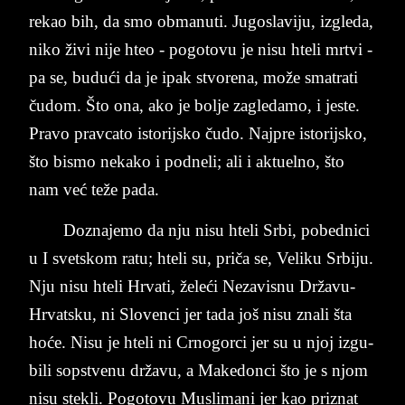
re­kao bih, da smo ob­ma­nu­ti. Jugo­sla­vi­ju, iz­gle­da,
niko živi nije hteo - po­go­to­vu je nisu hte­li mr­tvi -
pa se, budući da je ipak stvo­re­na, može sma­tra­ti
čudom. Što ona, ako je bol­je za­gle­da­mo, i je­ste.
Pra­vo prav­ca­to isto­rij­sko čudo. Naj­pre isto­rij­sko,
što bi­smo ne­ka­ko i pod­ne­li; ali i ak­tu­el­no, što
nam već teže pada.
Do­zna­je­mo da nju nisu hte­li Srbi, po­bed­ni­ci
u I svet­skom ratu; hte­li su, priča se, Ve­li­ku Sr­bi­ju.
Nju nisu hte­li Hr­va­ti, žele­ći Ne­za­vi­snu Državu­
Hr­vat­sku, ni Slovenci jer tada još nisu znali šta
hoće. Ni­su­ je h­te­li ni Cr­no­gor­ci jer su u njoj iz­gu­
bi­li sop­stve­nu državu, a Ma­ke­don­ci što je s njom
nisu ste­kli. Po­go­to­vu Mu­sli­ma­ni jer kao pri­znat