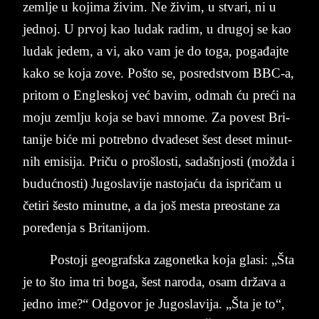
zem­lje u ko­ji­ma živim. Ne živim, u stva­ri, ni u
jed­noj. U pr­voj kao lu­dak ra­dim, u dru­goj se kao
lu­da­k je­dem, a vi, ako ­va­m je ­do ­to­ga, pogađajte
ka­ko­ se ko­ja ­zo­ve. Po­š­to se, po­sred­stvom BBC-a,
pri­tom o En­gle­skoj već ba­vim, od­mah ću preći na
mo­ju­ zem­lju koja se bavi mno­me. Za po­vest Bri­
ta­ni­je biće mi po­treb­no dva­de­set­ šest­ de­set ­mi­nut­
nih emi­si­ja. Priču o pro­šlo­sti, sa­da­šn­jo­sti (možda i
bu­dućno­sti) Ju­go­sla­vi­je na­sto­jaću da ispričam u
četi­ri še­sto ­mi­nut­ne, a da ­još me­sta pre­o­sta­ne­ za
poređen­ja s Bri­ta­ni­jom.
Po­sto­ji ge­o­graf­ska za­go­net­ka koja gla­si: „Šta
je to što ima tri boga, šest na­ro­da, osam država a
jed­no ime?“ Od­go­vor je Ju­go­sla­vi­ja. „Šta je to“,