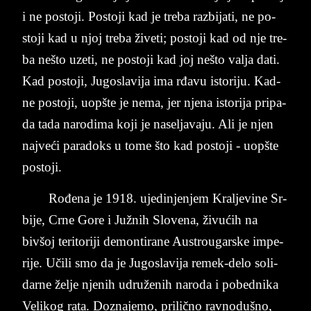
i ne po­sto­ji. Po­sto­ji kad je tre­ba raz­bi­ja­ti, ne po­
sto­ji kad u njoj tre­ba žive­ti; po­sto­ji kad od nje tre­
ba nešto uze­ti, ne po­sto­ji kad joj ne­što val­ja dati.
Kad ­po­sto­ji, Ju­go­sla­vi­ja ­i­ma rđavu i­sto­ri­ju. Kad­
ne ­po­sto­ji, uo­pš­te­ je ­ne­ma, jer nje­na isto­ri­ja pri­pa­
da tada na­ro­di­ma koji je na­sel­ja­va­ju. Ali je njen
naj­veći pa­ra­doks u tome što kad po­sto­ji - uop­šte
po­sto­ji.
Rođena je 1918. uje­din­jen­jem Kral­je­vi­ne Sr­
bi­je, Crne Gore i Južnih Slo­ve­na, živućih na
bivšoj te­ri­to­ri­ji de­mon­ti­ra­ne Au­stro­u­gar­ske im­pe­
ri­je. Učili smo da je Jugo­sla­vi­ja re­mek-delo so­li­
dar­ne želje nje­nih udruženih na­ro­da i po­bed­ni­ka
Ve­li­kog rata. Do­zna­je­mo, pri­lično rav­nodu­šno,