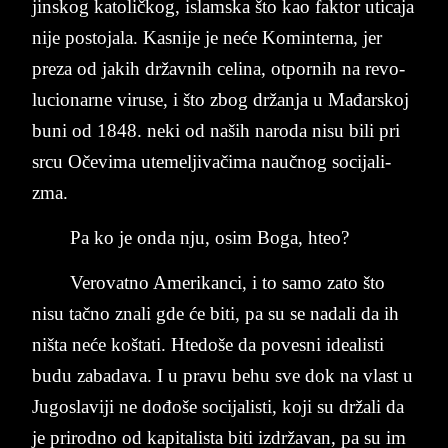
jin­skog ka­to­ličkog, islam­ska što kao fak­tor uti­ca­ja
nije po­sto­ja­la. Ka­sni­je je neće Ko­min­ter­na, jer
pre­za od ja­kih držav­nih ce­li­na, ot­por­nih na re­vo­
lu­cionar­ne­ vi­ru­se, i što ­zbog ­držan­ja ­u ­Mađar­skoj
bu­ni­ od 1848. neki od ­na­ših na­ro­da nisu bili pri
srcu Očevi­ma ute­mel­ji­vačima naučnog so­ci­ja­li­
zma.
Pa ko je onda nju, osim Boga, hteo?
Ve­ro­vat­no Ame­ri­kan­ci, i to samo zato što
nisu tačno zna­li gde će biti, pa su se na­da­li da ih
ništa neće ko­š­ta­ti. Hte­do­še da po­ve­sni ide­a­li­sti
budu za­ba­da­va. I u pra­vu behu sve dok na vlast u
Ju­go­sla­vi­ji ne dođoše so­ci­ja­li­sti, koji su držali da
je prirod­no od ka­pi­ta­li­sta biti izdržavan, pa su im