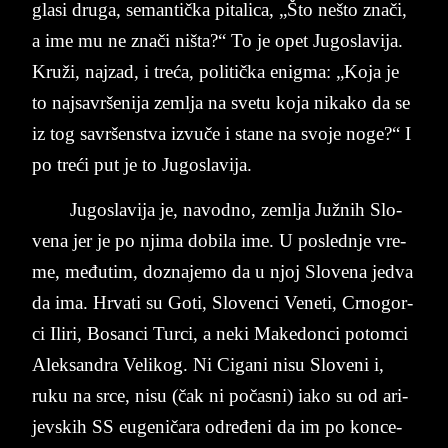
gla­si dru­ga, se­man­tička pi­ta­li­ca, „Što ne­š­to znači,
a ime mu ne znači niš­ta?“ To je ope­t Ju­go­sla­vi­ja.
Kruži, naj­zad, i treća, po­li­tička enig­ma: „Koja je
to naj­sa­vrše­nija zem­lja na sve­tu koja ni­ka­ko da se
iz tog sa­vr­šen­stva iz­vu­če i sta­ne na svo­je noge?“ I
po treći put je to Jugo­sla­vi­ja.
Ju­go­sla­vi­ja je, na­vod­no, zemlja Ju­žnih Slo­
ve­na jer je po nji­ma do­bi­la ime. U pos­led­nje vre­
me, međutim, do­zna­je­mo da u njoj Slo­ve­na je­dva
da ima. Hr­va­ti su Goti, Slo­ven­ci Ve­ne­ti, Cr­no­gor­
ci Ili­ri, Bo­san­ci Tur­ci, a neki Ma­ke­don­ci poto­mci
Alek­san­dra Ve­li­kog. Ni Ci­ga­ni nisu Slo­ve­ni i,
ruku na srce, nisu (čak ni počasni) iako su od ari­
jev­skih SS eu­geničara određeni da im po kon­ce­