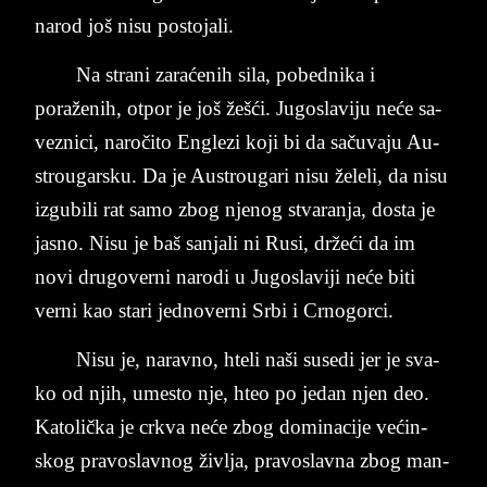
na­rod još nisu po­sto­ja­li.
Na ­stra­ni ­za­raćenih ­si­la, po­bed­ni­ka i
poraženih, ot­por ­je ­još žešći. Ju­go­sla­vi­ju neće sa­
ve­zni­ci, naročito En­gle­zi koji bi da sačuva­ju Au­
strougar­sku. Da je Au­stro­u­ga­ri nisu žele­li, da nisu
iz­gu­bi­li rat samo zbog nje­nog stva­ran­ja, do­sta je
ja­sno. Nisu je baš sa­nja­li ni Rusi, držeći da im
novi dru­go­ver­ni na­ro­di u Ju­go­sla­vi­ji neće biti
ver­ni kao sta­ri jed­no­ver­ni Srbi i Cr­no­gor­ci.
Nisu je, na­rav­no, hte­li naši su­se­di jer je sva­
ko od njih, ume­sto nje, hteo po je­dan njen deo.
Ka­to­lička je cr­kva neće zbog do­mi­na­ci­je većin­
skog pra­vo­sla­vnog živ­lja, pra­vo­slav­na zbog man­