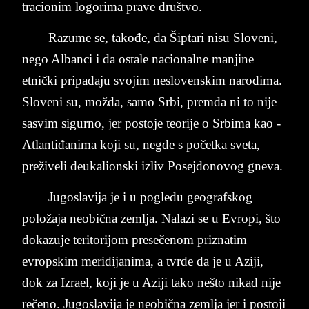
tra­ci­o­nim lo­go­ri­ma pra­ve dru­š­tvo.
Raz­u­me se, takođe, da Šip­ta­ri nisu Slo­ve­ni,
nego Al­ban­ci i da osta­le na­ci­o­nal­ne man­ji­ne
etnički pri­pa­daju svo­jim ne­slo­ven­skim na­ro­di­ma.
Slo­ve­ni su, možda, samo Srbi, prem­da ni to nije
sa­svim si­gur­no, jer po­sto­je te­o­ri­je o Sr­bi­ma ka­o ­
A­tlan­tiđani­ma koji su, ne­gde s početka sve­ta,
prežive­li de­u­ka­li­on­ski iz­liv Po­se­jdo­no­vog gne­va.
Ju­go­sla­vi­ja je i u po­gle­du ge­o­graf­skog
položaja ne­o­bična ze­ml­ja. Na­la­zi se u Evro­pi, što
do­ka­zu­je te­ri­to­ri­jom pre­sečenom pri­zna­tim
evropskim me­ri­di­ja­ni­ma, a tvr­de­ da­ je­ u­ A­zi­ji,
dok ­za Izra­el, ko­ji ­je ­u ­A­zi­ji tako nešto ni­kad nije
rečeno. Ju­go­sla­vi­ja je ne­o­bična zem­lja jer i po­sto­ji