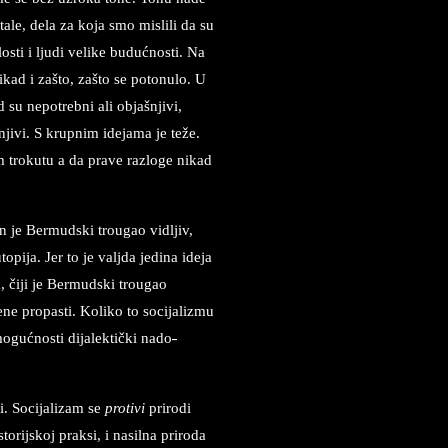
tale, dela za koja smo mislili da su
osti i ljudi velike budućnosti. Na
nikad i zašto, zašto se potonulo. U
 su nepotrebni ali objašnjivi,
njivi. S krupnim idejama je teže.
 trokutu a da prave razloge nikad
en je Bermudski trougao vidljiv,
pija. Jer to je valjda jedina ideja
, čiji je Bermudski trougao
ene propasti. Koliko to socijalizmu
mogućnosti dijalektički nado
-
i. Socijalizam se
protivi
prirodi
storijskoj praksi, i nasilna priroda