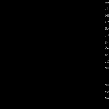
ra
„I
bi
On
So
„U
ga
Že
na
„E
du
du
vo
tr