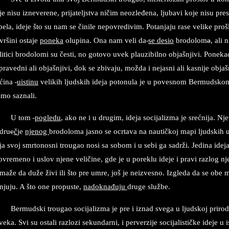
je nisu izneverene, prijateljstva ničim neozleđena, ljubavi koje nisu pres
pela, ideje što su nam se činile nepovredivim. Potanjaju rase velike prošl
vršini ostaje
poneka
olupina. Ona nam veli da
se
desio
brodolom
a
, ali 
litici brodolomi su česti, no gotovo uvek plauzibilno objašnjivi. Ponekad
pravedni ali objašnjivi, dok se zbivaju, možda i nejasni ali kasnije objaš
ćina
uistinu
velikih ljudskih ideja potonula je u povesnom Bermudskom
smo saznali.
U tom
pogledu
, ako ne i u drugim, ideja socijalizma je srećnija. Nj
dru
c
č
je
njenog
brodoloma jasno se ocrtava na nautičkoj mapi ljudskih uto
ja svoj smrtonosni trougao nosi sa sobom i u sebi ga sadrži. Jedina ideja
tovremeno i uslov njene veličine, gde je u poreklu ideje i pravi razlog nj
maže da duže živi ili što pre umre, još je neizvesno. Izgleda da se obe 
njuju. A što one propuste,
nadoknađuju
druge službe.
Bermudski trougao socijalizma je pre i iznad svega u ljudskoj prirod
veka. Svi su ostali razlozi sekundarni, i perverzije socijalističke ideje u i