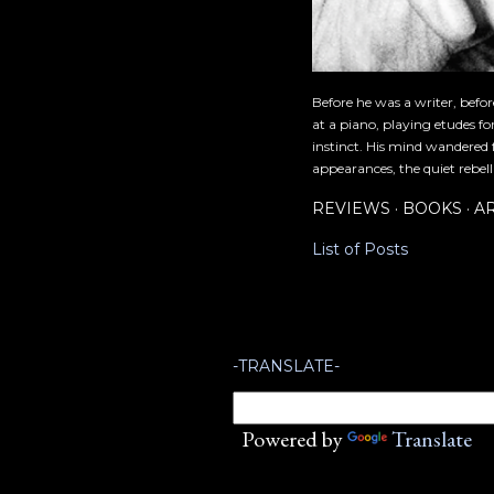
Before he was a writer, befo
at a piano, playing etudes f
instinct. His mind wandered 
appearances, the quiet rebell
REVIEWS
BOOKS
A
List of Posts
-TRANSLATE-
Powered by
Translate