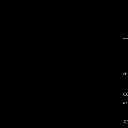
Sh
C
PO
P