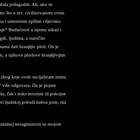
dala prilagoditi. Ali, ako se
 ono što u tzv. civilizovanom svetu
na i umerenim opštim ciljevima
ostaje? Budućnost u njemu nikad i
ih, ljudima, a naročito
 sama dati hran
j
ljiv plod. On je
jim, a njihove plodove hran
j
ljivijim
, zbog koje ovde socijalizam nema
i“ više odgovara. Da je pojam
, čak i irske teroriste ili pokojne
ivi ljudskoj prirodi
kakva jeste
, ma
entalnoj nesaglasnosti sa mojom