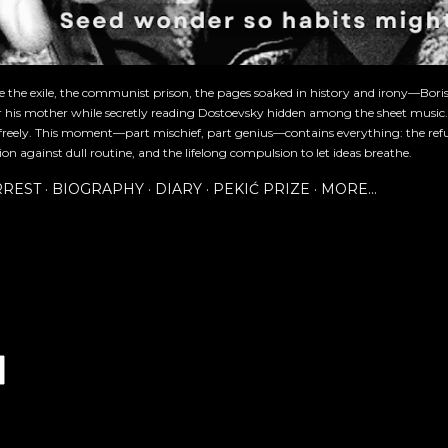
re the exile, the communist prison, the pages soaked in history and irony—Bori
or his mother while secretly reading Dostoevsky hidden among the sheet music
freely. This moment—part mischief, part genius—contains everything: the refu
ion against dull routine, and the lifelong compulsion to let ideas breathe.
RREST
BIOGRAPHY
DIARY
PEKIĆ PRIZE
MORE…