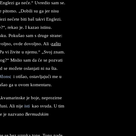
. Englezi ga neće.“ Uvredio sam se.
je pitomo. „Dobili su ga jer nisu
zi nećete biti baš takvi Englezi.
e?“
,
rekao je. I kazao istinu.
lesku. Pokušao sam s druge strane:
voljno, ovde dovoljno. Ali
zašto
Pa vi živite u njemu.“ „Svoj znam.
zlog?“ Mislio sam da će se pozvati
d se možete oslanjati ni na šta.
Džons
i otišao, ostavljajući me u
[
 našao ga u ovom komentaru.
Akvamarinske je boje, neprozirne
uni. Ali nije
isti
kao svuda. U tim
je je nazvano
Bermudskim
me se bez uzroka tone. Tonu nade