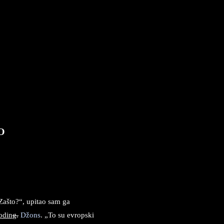
ight
©
Borislav
Peki
ć
O
Zašto?“
,
upitao sam ga
odin
g.
Džons
. „To su evropski