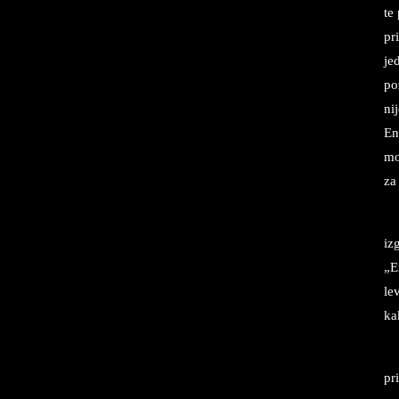
te
pr
je
po
ni
En
mo
za
iz
„E
le
ka
pr