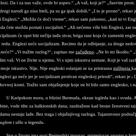
zlozi. Da i za nas važe, ovde bi uspeo.“ „A vaš, koji je?“ „Sasvim prost
 drugi narodi ga nisu hteli
,
pa su ga ipak dobili.“ „I to je prosto“, rekao 
li Englezi.“ „Možda će doći vreme“, rekao sam pakosno, „kad ni vi Engle
da ćete možda postati i socijalisti.“ „Ali nećemo više biti Englezi, zar n
cijalizam će opet biti nečija tuđa stvar, briga rase koja će zameniti eng
 redu. Englezi neće socijalizam. Recimo da je odbijanje, za druge nedo
 neće?“ „Vi tražite razlog?“
,
zapitao me
začuđeno
. „Ne bi mi škodio.“ „
lim vaš. Vi ne živite u njemu. Vi s njim iskustva nemate. Koji je vaš ra
 moje iskustvo. Nije. Nije engleski oslanjati se na pristrasna
mišljenja
ka
nglezi ga neće jer je socijalizam protivan engleskoj prirodi“, rekao je
.
hovnoj komi. Tražio sam objašnjenje koje ne bi bilo samo englesko, i
U Karipskom moru, u blizini Bermuda, okean izgleda kao i svuda. 
bine, vode tihe za halkionskih dana, razdražene kad besne ženstveni tajf
dama nestaju lađe. Bez traga i objašnjivog razloga. Tajanstveno područ
ouglom
i ušlo u legendu.
Sve u životu ima svoj Bermudski trougao, misteriozan prostor u ko