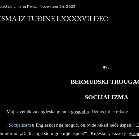
sted by
Ljiljana Pekić
November 24, 2023
ISMA IZ TUĐINE LXXXXVII DEO
PISMA
IZ
TU
Đ
INE
LXXXXVII
deo
,
Laguna
Copyr
97.
BERMUDSKI TROUGA
SOCIJALIZMA
Moj savetnik za engleska pitanja
gospodin
.
Džons
mi je
rekao
:
„Socijalizam
u Engleskoj nije moguć, on ovde nikad neće uspeti.“ „
ubomorno. „Da li stoga što nigde nije uspeo?“ „Koješta!“
,
kazao je
gosp