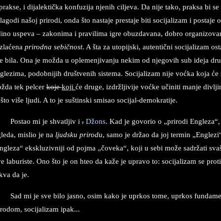
 prakse, i dijalektička konfuzija njenih ciljeva. Da nije tako, praksa bi se 
ilagodi našoj prirodi, onda što nastaje prestaje biti socijalizam i postaje
dino uspeva – zakonima i pravilima igre obuzdavana, dobro organizova
zlaćena
prirodna sebičnost
. A šta za utopijski, autentični socijalizam 
je bila. Ona je možda u oplemenjivanju nekim od njegovih sub ideja drug
glezima, podobnijih društvenih sistema. Socijalizam nije voćka koja će
žda tek pelcer
koje
koji
će druge, izdržljivije voćke učiniti manje divl
 što više ljudi. A to je suštinski smisao socijal
-
demokratije.
Postao mi je shvatljiv i
.
Džons
. Kad je govorio o „prirodi Engleza“
gleda, mislio je na
ljudsku prirodu
, samo je držao da joj termin „Englez
ngleza“ ekskluzivniji od pojma „čoveka“, koji u sebi može sadržati svašta
ve laburiste. Ono što je on hteo da kaže je upravo to: socijalizam se prot
kva da je.
Sad mi je sve bilo jasno, osim kako je uprkos tome, uprkos fundam
irodom, socijalizam ipak...