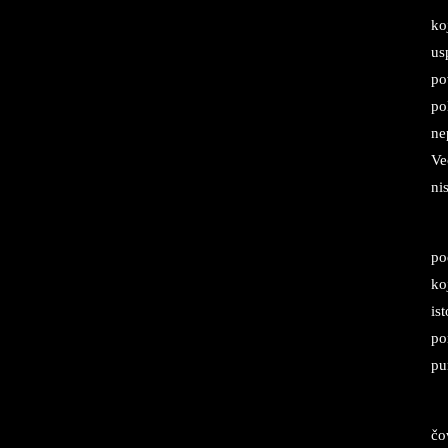
ko
us
po
po
ne
Ve
ni
po
ko
is
po
pu
čo