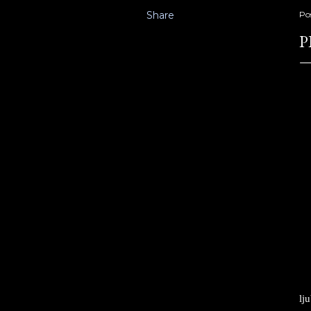
Share
Po
P
lj