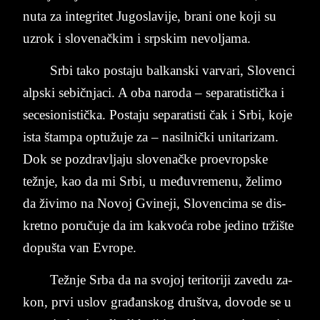
nu­ta za in­te­gri­tet Ju­go­sla­vi­je, bra­ni one koji su
uzrok i slo­ve­načkim i srp­skim ne­vol­ja­ma.
Srbi tako po­sta­ju bal­kan­ski var­va­ri, Slo­ven­ci
alp­ski sebičnja­ci. A oba na­ro­da – se­pa­ra­ti­stička i
se­ce­si­o­ni­stička. Po­sta­ju se­pa­ra­ti­sti čak i Srbi, koje
ista štam­pa optužuje za – na­sil­nički uni­ta­ri­zam.
Dok se po­zdrav­lja­ju slo­ve­načke pro­e­vrop­ske
težnje, kao da mi Srbi, u međuvre­me­nu, želi­mo
da živi­mo na No­voj Gvine­ji, Slo­ven­ci­ma se dis­
kret­no poručuje da im ka­kvoća robe je­di­no tržište
do­pu­šta van Evro­pe.
Težnje Srba da na svo­joj te­ri­to­ri­ji za­ve­du za­
kon, prvi uslov gra­đan­skog dru­štva, do­vo­de se u