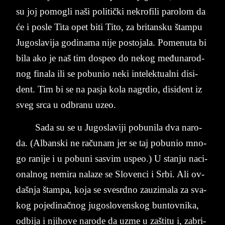
su ­joj po­mo­gli naši po­li­tički nekrofili pa­ro­lom da
će i po­sle Tita opet biti Tito, za bri­tan­sku štam­pu
Ju­go­sla­vi­ja go­di­na­ma nije po­sto­ja­la. Po­me­nu­ta bi
bila ako je naš tim do­speo do ne­kog me­đu­na­rod­
nog fina­la ili se po­bu­nio neki in­te­lek­tu­al­ni di­si­
dent. Tim bi se na pa­sja kola na­gr­dio, di­si­dent iz
sveg srca u od­bra­nu uzeo.
Sada su se u Ju­go­slav­iji po­bu­ni­la dva na­ro­
da. (Al­ban­ski ne računam jer se taj po­bu­nio mno­
go ra­ni­je i u po­bu­ni sa­svim uspeo.) U stan­ju na­ci­
o­nal­nog ne­mi­ra na­la­ze se Slo­ven­ci i Srbi. Ali ov­
da­šnja štam­pa, koja se sve­srd­no za­u­zi­ma­la za sva­
kog po­je­di­nač­nog ju­go­slo­ven­skog bun­tovnika,
od­bi­ja i nji­ho­ve na­ro­de da uzme u zaštitu i, za­bri­