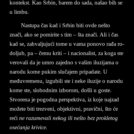
kon­tekst. Kao Sr­bin, ba­rem do sada, našao bih se
u lim­bu.
Na­stu­pa čas kad i Sr­bin biti ovde nešto
znači, ako se po­mi­ri­te s tim – šta znači. Ali i čas
kad se, za­hval­ju­jući tome u vama po­no­vo rađa ro­
dol­jub, pa – čemu kri­ti – i na­ci­o­na­list, za koga ste
ve­ro­va­li da je um­ro za­jed­no s vašim ilu­zi­ja­ma o
na­ro­du kome pu­kim slučajem pri­pa­da­te. U
međuvre­me­nu, iz­gu­bi­li ste i neke ilu­zi­je o na­ro­du
kome ste, slo­bod­nim iz­bo­rom, do­šli u go­ste.
Stvo­re­na je po­god­na per­spek­ti­va, iz koje naj­zad
možete biti tre­zve­ni, objek­tiv­ni, pra­vični, što će
reći
ne raz­u­me­va­li ne­kog ili ne­što bez pro­kle­tog
osećanja kri­vi­ce.