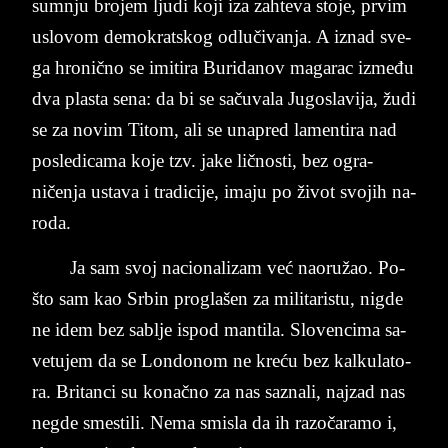
sum­nju bro­jem lju­di koji iza zah­te­va sto­je, pr­vim
uslo­vom de­mo­krat­skog odlučivanja. A iz­nad sve­
ga hro­nično se imi­ti­ra Bu­ri­da­nov ma­ga­rac između
dva pla­sta sena: da bi se sačuva­la Ju­go­sla­vi­ja, žudi
se za no­vim Ti­tom, ali se una­pred la­men­ti­ra nad
po­sle­di­cama koje tzv. jake lično­sti, bez ogra­
ničenja usta­va i tra­di­ci­je, ima­ju po život svo­jih na­
ro­da.
Ja sam svoj na­ci­o­na­li­zam već na­o­ružao. Po­
što sam kao Sr­bin pro­gla­šen za mi­li­ta­ri­stu, nig­de
ne idem bez sa­blje is­pod man­ti­la. Slo­ven­ci­ma sa­
ve­tu­jem da se Lon­do­nom ne kreću bez kal­ku­la­to­
ra. Bri­tan­ci su konačno za nas sa­zna­li, naj­zad nas
ne­gde sme­sti­li. Nema smi­sla da ih razočaramo i,