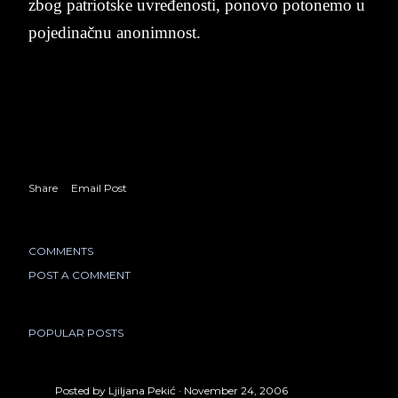
zbog pa­tri­ot­ske uvre­đe­no­sti, po­no­vo po­to­ne­mo u
po­je­dinačnu ano­nim­nost.
Share
Email Post
COMMENTS
POST A COMMENT
POPULAR POSTS
Posted by
Ljiljana Pekić
November 24, 2006