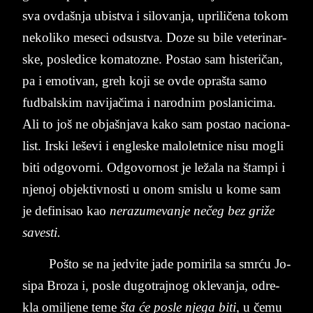
sva ov­da­šnja ubi­stva i si­lo­van­ja, upri­ličena to­kom
ne­ko­li­ko me­se­ci od­su­stva. Doze su bile ve­ter­inar­
ske, po­sle­di­ce ko­ma­to­zne. Po­stao sam hi­ste­ričan,
pa i emo­ti­van, greh koji se ovde opra­šta samo
fud­bal­skim na­vi­jačima i na­rod­nim po­sla­ni­ci­ma.
Ali to još ne objašnja­va kako sam po­stao na­ci­o­na­
list. Ir­ski le­še­vi i en­gle­ske ma­lo­let­ni­ce nisu mo­gli
biti od­go­vo­rni. Od­go­vo­rnost je ležala na štam­pi i
nje­noj objek­tiv­no­sti u onom smi­slu u kome sam
je de­fi­ni­sao kao
ne­ra­zu­me­van­je nečeg bez griže
sa­ve­sti.
Pošto se na je­dvi­te jade po­mi­ri­la sa smrću Jo­
si­pa Bro­za i, po­sle du­go­traj­nog okle­van­ja, od­re­
kla omil­je­ne teme
šta će po­sle nje­ga biti
, u čemu