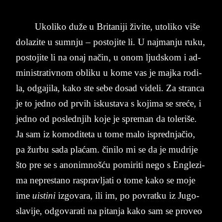
Uko­li­ko duže u Bri­ta­ni­ji živi­te, uto­li­ko više
do­la­zi­te u sum­nju – po­sto­ji­te li. U naj­man­ju ruku,
po­sto­ji­te li na onaj način, u onom ljud­skom i ad­
mi­ni­stra­tiv­nom ob­li­ku u kome vas je maj­ka ro­di­
la, od­ga­ji­la, kako ste sebe do­sad vi­de­li. Za stran­ca
je to jed­no od pr­vih is­ku­sta­va s ko­ji­ma se sreće, i
jed­no od po­sled­njih koje je spre­man da to­le­riše.
Ja sam iz ko­mo­di­te­ta u tome malo is­pred­njačio,
pa žurbu sada plaćam. čini­lo mi se da je mu­dri­je
što pre se s anonimnošću po­mi­ri­ti nego s En­gle­zi­
ma ne­pre­sta­no ras­prav­lja­ti o tome kako se moje
ime
ui­sti­ni
iz­go­va­ra, ili im, po po­vrat­ku iz Ju­go­
sla­vi­je, od­go­va­ra­ti na pi­tan­ja kako sam se pro­veo