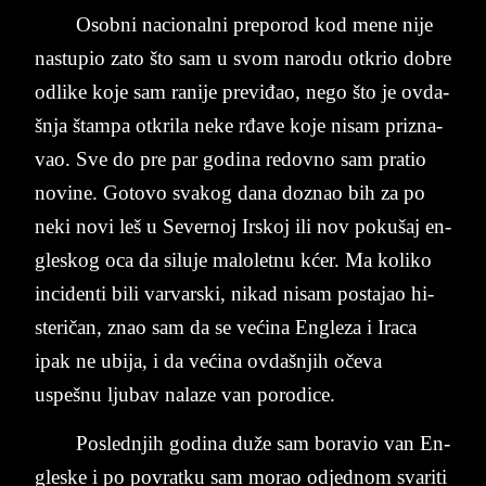
Osob­ni na­ci­o­nal­ni pre­po­rod kod mene nije
na­stu­pio zato što sam u svom na­ro­du ot­krio do­bre
od­li­ke koje sam ra­ni­je pre­viđao, nego što je ov­da­
šnja štam­pa ot­kri­la neke rđave koje ni­sam pri­zna­
vao. Sve do pre par go­di­na re­dov­no sam pra­tio
no­vi­ne. Go­to­vo sva­kog dana do­znao bih za po
neki novi leš u Se­ve­rnoj Ir­skoj ili nov po­ku­šaj en­
gle­skog oca da si­lu­je ma­lo­let­nu kćer. Ma ko­li­ko
in­ci­den­ti bili var­var­ski, ni­kad ni­sam po­sta­jao hi­
ste­ričan, znao sam da se većina En­gle­za i Ira­ca
ipak ne ubi­ja, i da većina ov­da­šnjih očeva
uspešnu lju­bav na­la­ze van po­ro­di­ce.
Po­sled­njih go­di­na duže sam bo­ra­vio van En­
gle­ske i po po­vrat­ku sam mo­rao od­jednom sva­ri­ti