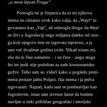
„u mom le­pom Pra­gu“
.
Po­mo­gla mi je činje­ni­ca da ni mi nji­ho­va
ime­na ne ci­ti­ra­mo uvek kako val­ja, da „Wayt“ iz­
go­va­ra­mo kao „Vajt“, ali od­mo­gla dru­ga: da
Wayt
ne živi u Ju­go­sla­vi­ji nego mil­ja­ma da­leko od ono­
ga koji nje­go­vo ime ne iz­go­va­ra is­prav­no, a ja
sam već dva­de­set go­di­na ovde. Ni­kad ni­sam mi­
slio da to čine na­me­rno – i ne čine – nego sto­ga
što im je­zik nije po­do­ban za naše kon­so­nant­ske
gužve. Te­šio sam se, videći kako u po­gle­du pre­zi­
me­na pro­la­ze jad­ni Pol­ja­ci, čija ime­na i ja je­dva
iz­go­va­ram. Naj­zad, kada sam se pred­stav­ljao kao
Ju­go­slo­ven, imao sam iz­ve­sne šanse da bu­dem
stav­ljen u neki pri­bližan ge­o­graf­ski i isto­rij­ski