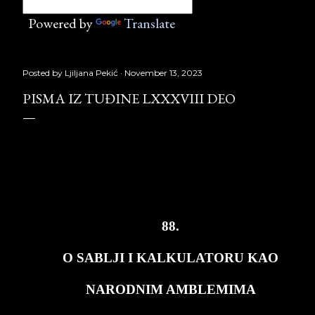
Powered by
Translate
Posted by
Ljiljana Pekić
November 13, 2023
PISMA IZ TUĐINE LXXXVIII DEO
PISMA
IZ
TU
Đ
INE
LXXXVIII
deo
,
Laguna
Copyright
©
Borislav
Peki
ć
88.
O SA­BLJI I KAL­KU­LA­TO­RU KAO
NA­ROD­NIM AM­BLE­MI­MA