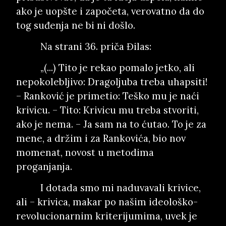
ako je uopšte i započeta, verovatno da do
tog suđenja ne bi ni došlo.
Na strani 36. priča Đilas:
„(...) Tito je rekao pomalo jetko, ali
nepokolebljivo: Dragoljuba treba uhapsiti!
– Ranković je primetio: Teško mu je naći
krivicu. – Tito: Krivicu mu treba stvoriti,
ako je nema. – Ja sam na to ćutao. To je za
mene, a držim i za Rankovića, bio nov
momenat, novost u metodima
proganjanja.
I dotada smo mi naduvavali krivice,
ali – krivica, makar po našim ideološko-
revolucionarnim kriterijumima, uvek je