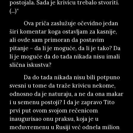
postojala. Sada je krivicu trebalo stvoriti.
(...)“
Ova priča zaslužuje očevidno jedan
širi komentar koga ostavljam za kasnije,
ali ovde sam primoran da postavim
pitanje – da li je moguće, da li je tako? Da
li je moguće da do tada nikada nisu imali
slična iskustva?
Da do tada nikada nisu bili potpuno
svesni u tome da traže krivicu nekome,
odnosno da je naturaju, a ne da ona makar
i u semenu postoji? I da je zapravo Tito
prvi put ovom svojom rečenicom
inaugurisao onu praksu, koja je u
međuvremenu u Rusiji već odnela milion