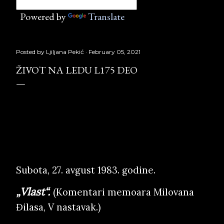
Powered by
Translate
Posted by
Ljiljana Pekić
February 05, 2021
ŽIVOT NA LEDU L175 DEO
Život na ledu L175 deo,
Službeni glasnik, Copyright © Borislav Peki
ć
Subota, 27. avgust 1983. godine.
„Vlast“.
(Komentari memoara Milovana
Đilasa, V nastavak.)