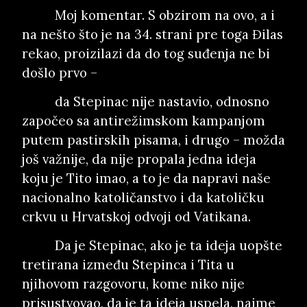
Moj komentar. S obzirom na ovo, a i
na nešto što je na 34. strani pre toga Đilas
rekao, proizilazi da do tog suđenja ne bi
došlo prvo –
da Stepinac nije nastavio, odnosno
započeo sa antirežimskom kampanjom
putem pastirskih pisama, i drugo – možda
još važnije, da nije propala jedna ideja
koju je Tito imao, a to je da napravi naše
nacionalno katoličanstvo i da katoličku
crkvu u Hrvatskoj odvoji od Vatikana.
Da je Stepinac, ako je ta ideja uopšte
tretirana između Stepinca i Tita u
njihovom razgovoru, kome niko nije
prisustvovao, da je ta ideja uspela, naime