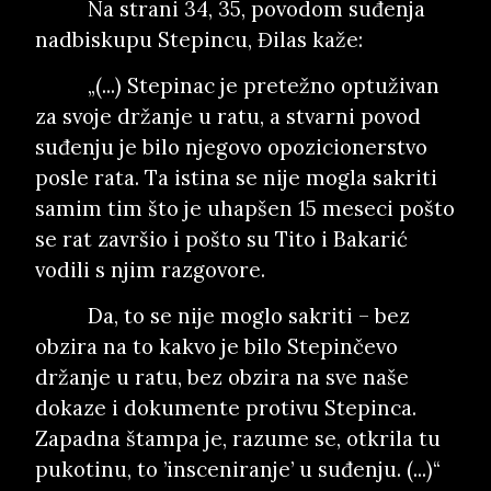
Na strani 34, 35, povodom suđenja
nadbiskupu Stepincu, Đilas kaže:
„(...) Stepinac je pretežno optuživan
za svoje držanje u ratu, a stvarni povod
suđenju je bilo njegovo opozicionerstvo
posle rata. Ta istina se nije mogla sakriti
samim tim što je uhapšen 15 meseci pošto
se rat završio i pošto su Tito i Bakarić
vodili s njim razgovore.
Da, to se nije moglo sakriti – bez
obzira na to kakvo je bilo Stepinčevo
držanje u ratu, bez obzira na sve naše
dokaze i dokumente protivu Stepinca.
Zapadna štampa je, razume se, otkrila tu
pukotinu, to ’insceniranje’ u suđenju. (...)“