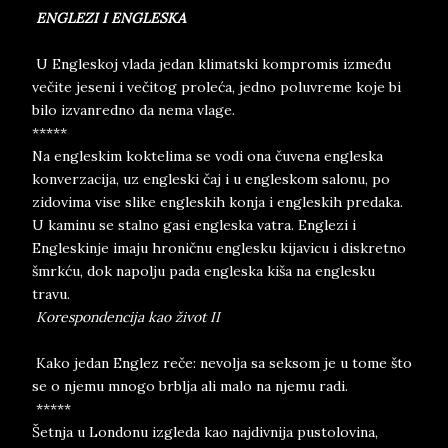
ENGLEZI I ENGLESKA
U Engleskoj vlada jedan klimatski kompromis između
večite jeseni i večitog proleća, jedno poluvreme koje bi
bilo izvanredno da nema vlage.
*****
Na engleskim koktelima se vodi ona čuvena engleska
konverzacija, uz engleski čaj i u engleskom salonu, po
zidovima vise slike engleskih konja i engleskih predaka.
U kaminu se stalno gasi engleska vatra. Englezi i
Engleskinje imaju hroničnu englesku kijavicu i diskretno
šmrkću, dok napolju pada engleska kiša na englesku
travu.
Korespondencija kao život II
Kako jedan Englez reče: nevolja sa seksom je u tome što
se o njemu mnogo brblja ali malo na njemu radi.
*****
Šetnja u Londonu izgleda kao najdivnija pustolovina,