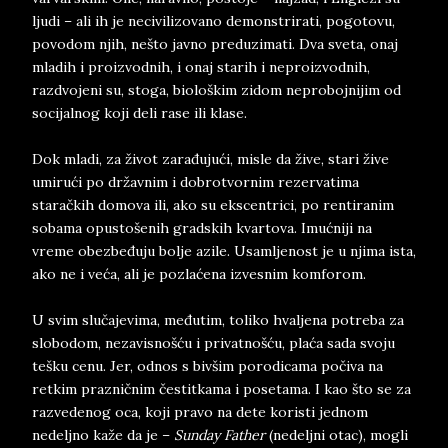
ljudi – ali ih je necivilizovano demonstrirati, pogotovu,
povodom njih, nešto javno preduzimati. Dva sveta, onaj
mladih i proizvodnih, i onaj starih i neproizvodnih,
razdvojeni su, stoga, biološkim zidom neprobojnijim od
socijalnog koji deli rase ili klase.
Dok mladi, za život zarađujući, misle da žive, stari žive
umirući po državnim i dobrotvornim rezervatima
staračkih domova ili, ako su ekscentrici, po rentiranim
sobama opustošenih gradskih kvartova. Imućniji na
vreme obezbeđuju bolje azile. Usamljenost je u njima ista,
ako ne i veća, ali je pozlaćena izvesnim komforom.
U svim slučajevima, međutim, toliko hvaljena potreba za
slobodom, nezavisnošću i privatnošću, plaća sada svoju
tešku cenu. Jer, odnos s bivšim porodicama počiva na
retkim prazničnim čestitkama i posetama. I kao što se za
razvedenog oca, koji pravo na dete koristi jednom
nedeljno kaže da je –
Sunday Father
(nedeljni otac), mogli