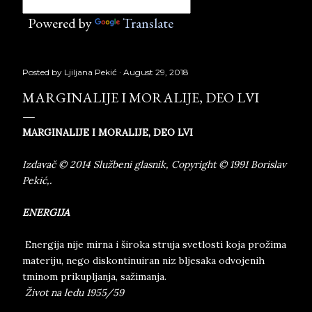
Powered by
Translate
Posted by
Ljiljana Pekić
August 29, 2018
MARGINALIJE I MORALIJE, DEO LVI
MARGINALIJE I MORALIJE, DEO LVI
Izdavač © 2014 Službeni glasnik, Copyright © 1991 Borislav
Pekić,.
ENERGIJA
Energija nije mirna i široka struja svetlosti koja prožima
materiju, nego diskontinuiran niz bljesaka odvojenih
tminom prikupljanja, sažimanja.
Život na ledu 1955/59