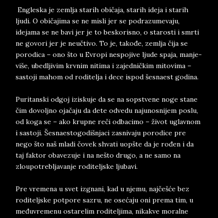
Engleska je zemlja starih običaja, starih ideja i starih
ljudi. O običajima se ne misli jer se podrazumevaju,
idejama se ne bavi jer je to beskorisno, o starosti i smrti
ne govori jer je neučtivo. To je, takođe, zemlja čija se
porodica – ono što u Evropi nespojive ljude spaja, manje-
više, ubedljivim krvnim nitima i zajedničkim mitovima –
sastoji mahom od roditelja i dece ispod šesnaest godina.
Puritanski odgoj iziskuje da se na sopstvene noge stane
čim dovoljno ojačaju da dete odvedu najunosnijem poslu,
od koga se – ako krupne reči odbacimo – život uglavnom
i sastoji. Šesnaestogodišnjaci zasnivaju porodice pre
nego što naš mladi čovek shvati uopšte da je rođen i da
taj faktor obavezuje i na nešto drugo, a ne samo na
zloupotrebljavanje roditeljske ljubavi.
Pre vremena u svet izgnani, kad u njemu, najčešće bez
roditeljske potpore sazru, ne osećaju oni prema tim, u
međuvremenu ostarelim roditeljima, nikakve moralne