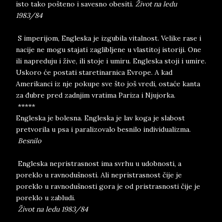
isto tako pošteno i savesno obesiti.
Život na ledu
1983/84
S imperijom, Engleska je izgubila vitalnost. Velike rase i
nacije ne mogu stajati zaglibljene u vlastitoj istoriji. One
ili napreduju i žive, ili stoje i umiru. Engleska stoji i umire.
Uskoro će postati staretinarnica Evrope. A kad
Amerikanci iz nje pokupe sve što još vredi, ostaće kanta
za đubre pred zadnjim vratima Pariza i Njujorka.
*****
Engleska je bolesna. Engleska je lav koga je slabost
pretvorila u psa i paralizovalo besnilo individualizma.
Besnilo
Engleska nepristrasnost ima svrhu u udobnosti, a
poreklo u ravnodušnosti. Ali nepristrasnost čije je
poreklo u ravnodušnosti gora je od pristrasnosti čije je
poreklo u zabludi.
Život na ledu 1983/84