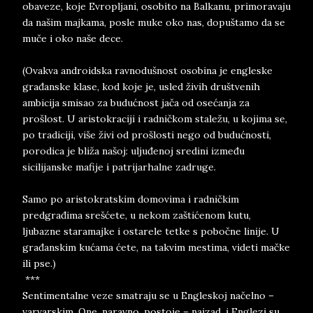
obaveze, koje Evropljani, osobito na Balkanu, primoravaju
da našim majkama, posle muke oko nas, dopuštamo da se
muče i oko naše dece.
(Ovakva androidska ravnodušnost osobina je engleske
građanske klase, kod koje je, usled živih društvenih
ambicija smisao za budućnost jača od osećanja za
prošlost. U aristokraciji i radničkom staležu, u kojima se,
po tradiciji, više živi od prošlosti nego od budućnosti,
porodica je bliža našoj: uljuđenoj sredini između
sicilijanske mafije i patrijarhalne zadruge.
Samo po aristokratskim domovima i radničkim
predgrađima srešćete, u nekom zaštićenom kutu,
ljubazne staramajke i ostarele tetke s pobočne linije. U
građanskim kućama ćete, na takvim mestima, videti mačke
ili pse.)
***
Sentimentalne veze smatraju se u Engleskoj načelno –
varvarskim. One, naravno, postoje – najzad, i Englezi su