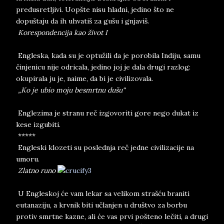
predusretljivi. Uopšte nisu hladni, jedino što ne
dopuštaju da ih uhvatiš za gušu i gnjaviš.
Korespondencija kao život I
Engleska, kada su je optužili da je porobila Indiju, samu
činjenicu nije odricala, jedino joj je dala drugi razlog:
okupirala ju je, naime, da bi je civilizovala.
„Ko je ubio moju besmrtnu dušu“
Englezima je stranu reč izgovoriti gore nego dukat iz
kese izgubiti.
*****
Engleski klozeti su poslednja reč jedne civilizacije na
umoru.
Zlatno runo
U Engleskoj će vam lekar sa velikom strašću braniti
eutanaziju, a krvnik biti učlanjen u društvo za borbu
protiv smrtne kazne, ali će vas prvi pošteno lečiti, a drugi