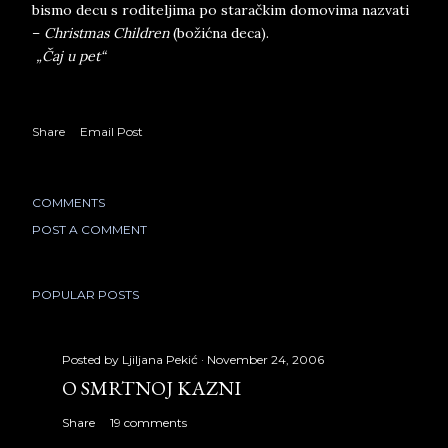
bismo decu s roditeljima po staračkim domovima nazvati
–
Christmas Children
(božićna deca).
„Čaj u pet“
Share
Email Post
COMMENTS
POST A COMMENT
POPULAR POSTS
Posted by
Ljiljana Pekić
November 24, 2006
O SMRTNOJ KAZNI
Share
19 comments