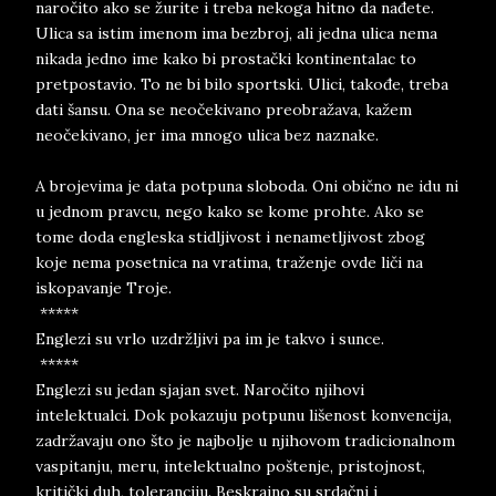
naročito ako se žurite i treba nekoga hitno da nađete.
Ulica sa istim imenom ima bezbroj, ali jedna ulica nema
nikada jedno ime kako bi prostački kontinentalac to
pretpostavio. To ne bi bilo sportski. Ulici, takođe, treba
dati šansu. Ona se neočekivano preobražava, kažem
neočekivano, jer ima mnogo ulica bez naznake.
A brojevima je data potpuna sloboda. Oni obično ne idu ni
u jednom pravcu, nego kako se kome prohte. Ako se
tome doda engleska stidljivost i nenametljivost zbog
koje nema posetnica na vratima, traženje ovde liči na
iskopavanje Troje.
*****
Englezi su vrlo uzdržljivi pa im je takvo i sunce.
*****
Englezi su jedan sjajan svet. Naročito njihovi
intelektualci. Dok pokazuju potpunu lišenost konvencija,
zadržavaju ono što je najbolje u njihovom tradicionalnom
vaspitanju, meru, intelektualno poštenje, pristojnost,
kritički duh, toleranciju. Beskrajno su srdačni i