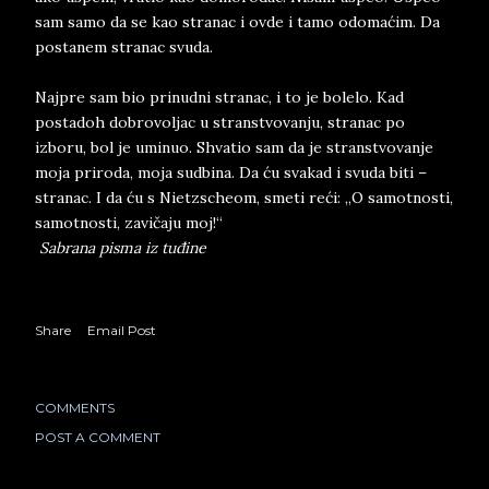
sam samo da se kao stranac i ovde i tamo odomaćim. Da
postanem stranac svuda.
Najpre sam bio prinudni stranac, i to je bolelo. Kad
postadoh dobrovoljac u stranstvovanju, stranac po
izboru, bol je uminuo. Shvatio sam da je stranstvovanje
moja priroda, moja sudbina. Da ću svakad i svuda biti –
stranac. I da ću s Nietzscheom, smeti reći: „O samotnosti,
samotnosti, zavičaju moj!“
Sabrana pisma iz tuđine
Share
Email Post
COMMENTS
POST A COMMENT