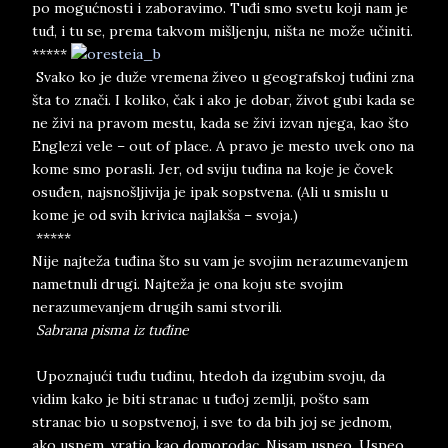
po mogućnosti i zaboravimo. Tuđi smo svetu koji nam je
tuđ, i tu se, prema takvom mišljenju, ništa ne može učiniti.
*****
Svako ko je duže vremena živeo u geografskoj tuđini zna
šta to znači. I koliko, čak i ako je dobar, život gubi kada se
ne živi na pravom mestu, kada se živi izvan njega, kao što
Englezi vele – out of place. A pravo je mesto uvek ono na
kome smo porasli. Jer, od sviju tuđina na koje je čovek
osuđen, najsnošljivija je ipak sopstvena. (Ali u smislu u
kome je od svih krivica najlakša – svoja.)
*****
Nije najteža tuđina što su vam je svojim nerazumevanjem
nametnuli drugi. Najteža je ona koju ste svojim
nerazumevanjem drugih sami stvorili.
Sabrana pisma iz tuđine
Upoznajući tuđu tuđinu, htedoh da izgubim svoju, da
vidim kako je biti stranac u tuđoj zemlji, pošto sam
stranac bio u sopstvenoj, i sve to da bih joj se jednom,
ako uspem, vratio kao domorodac. Nisam uspeo. Uspeo