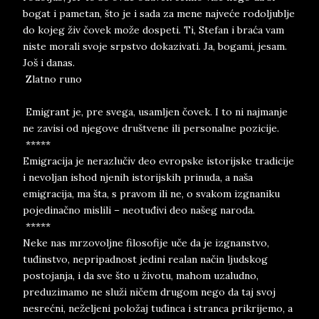
bogat i pametan, što je i sada za mene najveće rodoljublje
do kojeg živ čovek može dospeti. Ti, Stefan i braća vam
niste morali svoje srpstvo dokazivati. Ja, bogami, jesam.
Još i danas.
Zlatno runo
Emigrant je, pre svega, usamljen čovek. I to ni najmanje
ne zavisi od njegove društvene ili personalne pozicije.
*****
Emigracija je nerazlučiv deo evropske istorijske tradicije
i nevoljan ishod njenih istorijskih prinuda, a naša
emigracija, ma šta, s pravom ili ne, o svakom izgnaniku
pojedinačno mislili – neotuđivi deo našeg naroda.
*****
Neke nas mrzovoljne filosofije uče da je izgnanstvo,
tuđinstvo, nepripadnost jedini realan način ljudskog
postojanja, i da sve što u životu, mahom uzaludno,
preduzimamo ne služi ničem drugom nego da taj svoj
nesrećni, neželjeni položaj tuđinca i stranca prikrijemo, a