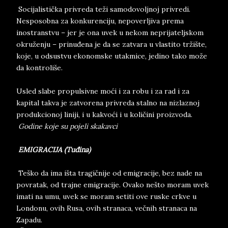
Socijalistička privreda teži samodovoljnoj privredi.
Nesposobna za konkurenciju, nepoverljiva prema
inostranstvu – jer je ona uvek u nekom neprijateljskom
okruženju – prinuđena je da se zatvara u vlastito tržište,
koje, u odsustvu ekonomske utakmice, jedino tako može
da kontroliše.
Usled slabe propulsivne moći i za robu i za rad i za
kapital takva je zatvorena privreda stalno na nizlaznoj
produkcionoj liniji, i u kakvoći i u količini proizvoda.
Godine koje su pojeli skakavci
EMIGRACIJA (Tuđina)
Teško da ima išta tragičnije od emigracije, bez nade na
povratak, od trajne emigracije. Ovako nešto moram uvek
imati na umu, uvek se moram setiti ove ruske crkve u
Londonu, ovih Rusa, ovih stranaca, večnih stranaca na
Zapadu.