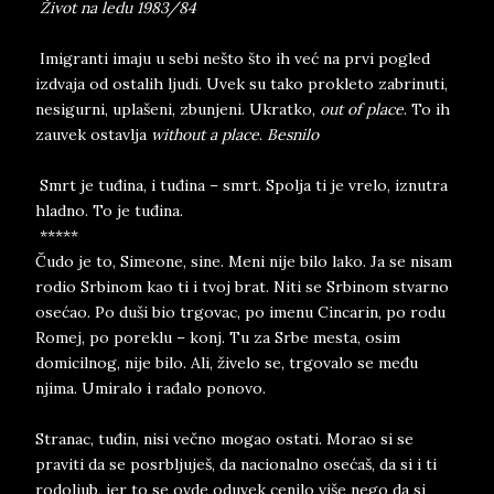
Život na ledu 1983/84
Imigranti imaju u sebi nešto što ih već na prvi pogled
izdvaja od ostalih ljudi. Uvek su tako prokleto zabrinuti,
nesigurni, uplašeni, zbunjeni. Ukratko,
out of place
. To ih
zauvek ostavlja
without a place
.
Besnilo
Smrt je tuđina, i tuđina – smrt. Spolja ti je vrelo, iznutra
hladno. To je tuđina.
*****
Čudo je to, Simeone, sine. Meni nije bilo lako. Ja se nisam
rodio Srbinom kao ti i tvoj brat. Niti se Srbinom stvarno
osećao. Po duši bio trgovac, po imenu Cincarin, po rodu
Romej, po poreklu – konj. Tu za Srbe mesta, osim
domicilnog, nije bilo. Ali, živelo se, trgovalo se među
njima. Umiralo i rađalo ponovo.
Stranac, tuđin, nisi večno mogao ostati. Morao si se
praviti da se posrbljuješ, da nacionalno osećaš, da si i ti
rodoljub, jer to se ovde oduvek cenilo više nego da si