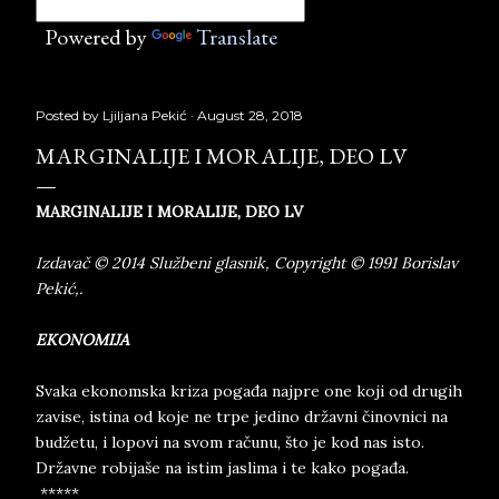
Powered by
Translate
Posted by
Ljiljana Pekić
August 28, 2018
MARGINALIJE I MORALIJE, DEO LV
MARGINALIJE I MORALIJE, DEO LV
Izdavač © 2014 Službeni glasnik, Copyright © 1991 Borislav
Pekić,.
EKONOMIJA
Svaka ekonomska kriza pogađa najpre one koji od drugih
zavise, istina od koje ne trpe jedino državni činovnici na
budžetu, i lopovi na svom računu, što je kod nas isto.
Državne robijaše na istim jaslima i te kako pogađa.
*****