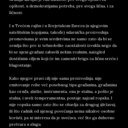
opštost, u demokratijama potreba, pre svega lična, i za
ličnost.
I u Trećem rajhu i u Sovjetskom Savezu (u njegovim
satelitskim kopijama, takođe) udarnička proizvodnja
promovisana je svim sredstvima ne samo zato da bi se
zemlja što pre iz tehnološke zaostalosti izvukla nego da
bi se njeni građani zabavili nekim realnim, naizgled
dostižnim ciljem koji će im zameniti brigu za ličnu sreću i
blagostanje.
Kako njegov pravi cilj nije sama proizvodnja, nije
emitovanje robe već posebnog tipa građanina, građanina
kao oruđa, alatke, instrumenta, ona je stalna, a pošto je
stalna, i uvek temperamentna, postaje najzad ropska. I
nije ropska samo zato što se obavlja za drugog (državu),
ili što radnik od njenog povećanja nema nikakve osobne
koristi, pa ni interesa da je uvećava, već što ga duhovno
pretvara u slugu.