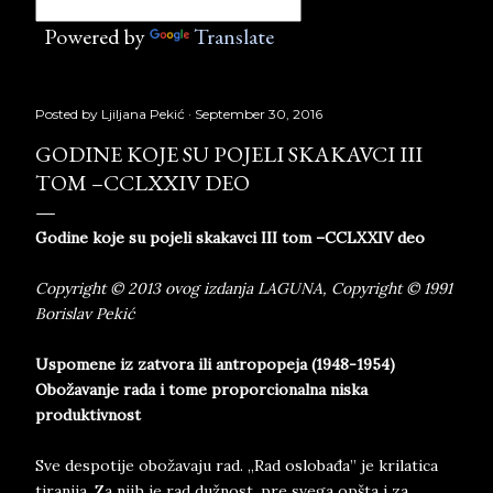
Powered by
Translate
Posted by
Ljiljana Pekić
September 30, 2016
GODINE KOJE SU POJELI SKAKAVCI III
TOM –CCLXXIV DEO
Godine koje su pojeli skakavci III tom –CCLXXIV deo
Copyright © 2013 ovog izdanja LAGUNA, Copyright © 1991
Borislav Pekić
Uspomene iz zatvora ili antropopeja (1948-1954)
Obožavanje rada i tome proporcionalna niska
produktivnost
Sve despotije obožavaju rad. „Rad oslobađa” je krilatica
tiranija. Za njih je rad dužnost, pre svega opšta i za