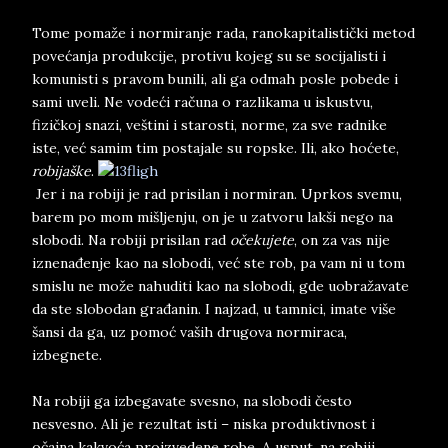
Tome pomaže i normiranje rada, ranokapitalistički metod
povećanja produkcije, protivu kojeg su se socijalisti i
komunisti s pravom bunili, ali ga odmah posle pobede i
sami uveli. Ne vodeći računa o razlikama u iskustvu,
fizičkoj snazi, veštini i starosti, norme, za sve radnike
iste, već samim tim postajale su ropske. Ili, ako hoćete,
robijaške
.
Jer i na robiji je rad prisilan i normiran. Uprkos svemu,
barem po mom mišljenju, on je u zatvoru lakši nego na
slobodi. Na robiji prisilan rad
očekujete
, on za vas nije
iznenađenje kao na slobodi, već ste rob, pa vam ni u tom
smislu ne može nahuditi kao na slobodi, gde uobražavate
da ste slobodan građanin. I najzad, u tamnici, imate više
šansi da ga, uz pomoć vaših drugova normiraca,
izbegnete.
Na robiji ga izbegavate svesno, na slobodi često
nesvesno. Ali je rezultat isti – niska produktivnost i
očajna kakvoća proizvedene robe. A usput, na robiji