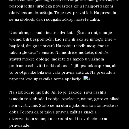
postoji jedna juridička povlastica koju i najgori zakoni
okrivljenom dopuštaju. To je tzv. pravni lek. Na presudu
se na slobodi, čak i socijalističkoj, možete žaliti.
Uostalom, na sudu imate advokata. (Što su oni, u moje
vreme, bili bespomoćni kao i mi, ili ako se mnogo trse –
hapšeni, druga je stvar.) Na robiji takvih mogućnosti,
takvih „lekova” nemate. Na modrice možete, doduše,
staviti mokre obloge, možete za nazeb u vlažnom
podrumu nabaviti i neki od ondašnjih pseudoaspirina, ali
to bi otprilike bila sva vaša pravna zaštita. Na presudu s
raporta kod upravnika nema apelacije.
Na slobodi je nje bilo. Ali to je, takođe, i sva razlika
između te slobode i robije. Apelacije, naime, gotovo nikad
nisu uvažavane. Stalo se na staro jakobinsko stanovište iz
doba Terora da bi takva pravna zaštita značila
diverzantsku sumnju u narodni sud i revolucionarno
pravosuđe.