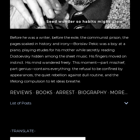
Before he was a writer, before the exile, the communist prison, the
pages soaked in history and irony—Borislav Pekic was a boy at a
piano, playing etudes for his mother while secretly reading
Dostoevsky hidden among the sheet music. His fingers moved on
instinct. His mind wandered freely. This moment—part mischief,
part genius—contains everything: the refusal to be confined by
appearances, the quiet rebellion against dull routine, and the
lifelong compulsion to let ideas breathe.
REVIEWS
BOOKS
ARREST
BIOGRAPHY
MORE…
List of Posts
-TRANSLATE-