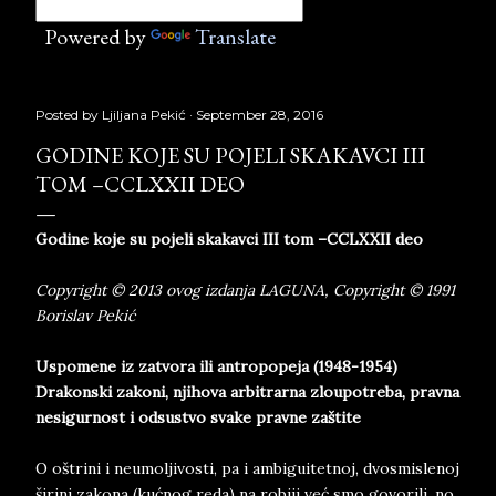
Powered by
Translate
Posted by
Ljiljana Pekić
September 28, 2016
GODINE KOJE SU POJELI SKAKAVCI III
TOM –CCLXXII DEO
Godine koje su pojeli skakavci III tom –CCLXXII deo
Copyright © 2013 ovog izdanja LAGUNA, Copyright © 1991
Borislav Pekić
Uspomene iz zatvora ili antropopeja (1948-1954)
Drakonski zakoni, njihova arbitrarna zloupotreba, pravna
nesigurnost i odsustvo svake pravne zaštite
O oštrini i neumoljivosti, pa i ambiguitetnoj, dvosmislenoj
širini zakona (kućnog reda) na robiji već smo govorili, no