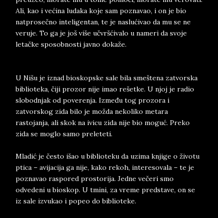
Ali, kao i većina ludaka koje sam poznavao, i on je bio
natprosečno inteligentan, te je naslućivao da mu se ne
veruje. To ga je još više učvršćivalo u nameri da svoje
letačke sposobnosti javno dokaže.
U Nišu je iznad bioskopske sale bila smeštena zatvorska
biblioteka, čiji prozor nije imao rešetke. U njoj je radio
slobodnjak od poverenja. Između tog prozora i
zatvorskog zida bilo je možda nekoliko metara
rastojanja, ali skok na ivicu zida nije bio moguć. Preko
zida se moglo samo preleteti.
Mladić je često išao u biblioteku da uzima knjige o životu
ptica – avijacija ga nije, kako rekoh, interesovala – te je
poznavao raspored prostorija. Jedne večeri smo
odvedeni u bioskop. U tmini, za vreme predstave, on se
iz sale izvukao i popeo do biblioteke.