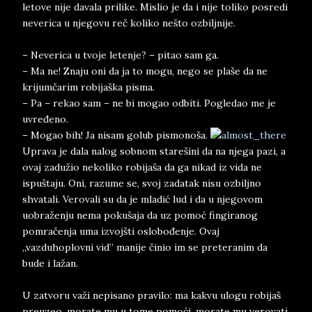
letove nije davala prilike. Mislio je da i nije toliko posredi
neverica u njegovu reč koliko nešto ozbiljnije.
– Neverica u tvoje letenje? – pitao sam ga.
– Ma ne! Znaju oni da ja to mogu, nego se plaše da ne
krijumčarim robijaška pisma.
– Pa – rekao sam – ne bi mogao odbiti. Pogledao me je
uvređeno.
– Mogao bih! Ja nisam golub pismonoša.
Uprava je dala nalog sobnom starešini da na njega pazi, a
ovaj zadužio nekoliko robijaša da ga nikad iz vida ne
ispuštaju. Oni, razume se, svoj zadatak nisu ozbiljno
shvatali. Verovali su da je mladić lud i da u njegovom
uobraženju nema pokušaja da uz pomoć fingiranog
pomračenja uma izvojšti oslobođenje. Ovaj
„vazduhoplovni vid” manije činio im se preteranim da
bude i lažan.
U zatvoru važi nepisano pravilo: ma kakvu ulogu robijaš
preuzeo, morate mu u tome pomoći, morate mu verovati.