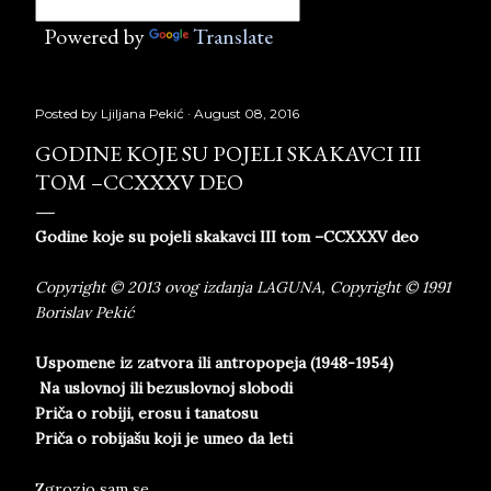
Powered by
Translate
Posted by
Ljiljana Pekić
August 08, 2016
GODINE KOJE SU POJELI SKAKAVCI III
TOM –CCXXXV DEO
Godine koje su pojeli skakavci III tom –CCXXXV deo
Copyright © 2013 ovog izdanja LAGUNA, Copyright © 1991
Borislav Pekić
Uspomene iz zatvora ili antropopeja (1948-1954)
Na uslovnoj ili bezuslovnoj slobodi
Priča o robiji, erosu i tanatosu
Priča o robijašu koji je umeo da leti
Zgrozio sam se.