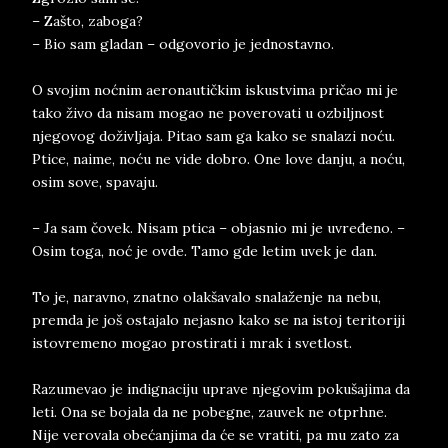
– Zašto, zaboga?
– Bio sam gladan – odgovorio je jednostavno.
O svojim noćnim aeronautičkim iskustvima pričao mi je
tako živo da nisam mogao ne poverovati u ozbiljnost
njegovog doživljaja. Pitao sam ga kako se snalazi noću.
Ptice, naime, noću ne vide dobro. One love danju, a noću,
osim sove, spavaju.
– Ja sam čovek. Nisam ptica – objasnio mi je uvređeno. –
Osim toga, noć je ovde. Tamo gde letim uvek je dan.
To je, naravno, znatno olakšavalo snalaženje na nebu,
premda je još ostajalo nejasno kako se na istoj teritoriji
istovremeno mogao prostirati i mrak i svetlost.
Razumevao je indignaciju uprave njegovim pokušajima da
leti. Ona se bojala da ne pobegne, zauvek ne otprhne.
Nije verovala obećanjima da će se vratiti, pa mu zato za