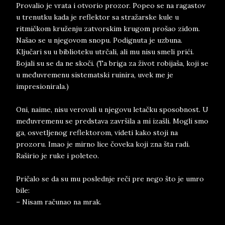
Provalio je vrata i otvorio prozor. Popeo se na ragastov
u trenutku kada je reflektor sa stražarske kule u
ritmičkom kruženju zatvorskim krugom prošao zidom.
Našao se u njegovom snopu. Podignuta je uzbuna.
Ključari su u biblioteku utrčali, ali mu nisu smeli prići.
Bojali su se da ne skoči. (Ta briga za život robijaša, koji se
u međuvremenu sistematski ruinira, uvek me je
impresionirala.)
Oni, naime, nisu verovali u njegovu letačku sposobnost. U
međuvremenu se predstava završila a mi izašli. Mogli smo
ga, osvetljenog reflektorom, videti kako stoji na
prozoru. Imao je mirno lice čoveka koji zna šta radi.
Raširio je ruke i poleteo.
Pričalo se da su mu poslednje reči pre nego što je umro
bile:
– Nisam računao na mrak.