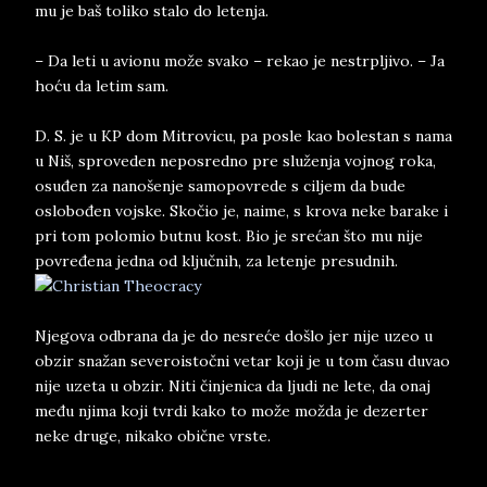
mu je baš toliko stalo do letenja.
– Da leti u avionu može svako – rekao je nestrpljivo. – Ja
hoću da letim sam.
D. S. je u KP dom Mitrovicu, pa posle kao bolestan s nama
u Niš, sproveden neposredno pre služenja vojnog roka,
osuđen za nanošenje samopovrede s ciljem da bude
oslobođen vojske. Skočio je, naime, s krova neke barake i
pri tom polomio butnu kost. Bio je srećan što mu nije
povređena jedna od ključnih, za letenje presudnih.
Njegova odbrana da je do nesreće došlo jer nije uzeo u
obzir snažan severoistočni vetar koji je u tom času duvao
nije uzeta u obzir. Niti činjenica da ljudi ne lete, da onaj
među njima koji tvrdi kako to može možda je dezerter
neke druge, nikako obične vrste.