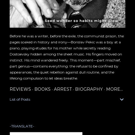
Before he was a writer, before the exile, the communist prison, the
pages soaked in history and irony—Borislav Pekic was a boy at a
piano, playing etudes for his mother while secretly reading
Dostoevsky hidden among the sheet music. His fingers moved on
instinct. His mind wandered freely. This moment—part mischief,
part genius—contains everything: the refusal to be confined by
appearances, the quiet rebellion against dull routine, and the
lifelong compulsion to let ideas breathe.
REVIEWS
BOOKS
ARREST
BIOGRAPHY
MORE…
List of Posts
-TRANSLATE-