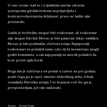
U ono vreme, kad se i u ljudskim sasvim zdravim
postupcima gledala bolesna neprijateljska i
kontrarevolucionarna delatnost, pravo se ludilo nije
priznavalo.
Ludak je bezbedno mogao biti reakcionar, ali reakcionar
nije mogao biti lud. Morao je biti pametan, lukav, smišljen.
Morao je biti podmukla, zločesta svinja. Najuporniji
reakcionari su poludeli samo zato da bi neometano mogli
grditi komuniste, a oni najopasniji su morali poludeti da
bi se protiv njih borili.
Noga mu je izlečena a on poslat u zatvor na pet godina,
posle čega ga je opet, umesto slobodnog neba, čekala
zemaljska Narodna armija. I to kopneni rod, što ga je,
pretpostavljam, još više unižavalo.
Share
Email Post