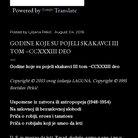
Powered by
Translate
Posted by
Ljiljana Pekić
August 04, 2016
GODINE KOJE SU POJELI SKAKAVCI III
TOM –CCXXXIII DEO
Godine koje su pojeli skakavci III tom –CCXXXIII deo
Copyright © 2013 ovog izdanja LAGUNA, Copyright © 1991
Borislav Pekić
Uspomene iz zatvora ili antropopeja (1948-1954)
Na uslovnoj ili bezuslovnoj slobodi
Priča o robiji, erosu i tanatosu
Priča o robijašu koji je umeo da leti
D. S. je mogao da leti. Zasad, doduše, samo u snu, i ne u