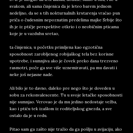
svakom, ali sama činjenica da je leteo barem jednom
nedeljno, da se s tih nokturnalnih krstarenja vraćao pun
priča o čudesnim nepoznatim predelima majke Srbije što
ih je iz ptičje perspektive otkrio i o neobičnim pticama
koje je u vazduhu sretao,
ta činjenica, u početku primljena kao egzotična
sposobnost zarobljenog robijaškog tela bez korisne
upotrebe, i sumnjiva ako je čovek preko dana trezveno
rasmotri, poče ga sve više uznemiravati, pa mu davati i
neke još nejasne nade.
Ali bilo je to davno, daleko pre nego što je doveden u
sobu za rekonvalescente. Tu u svoje letačke sposobnosti
nije sumnjao. Verovao je da mu jedino nedostaje vežba,
kao i ptiću tek izašlom iz roditeljskog gnezda, a sve
ostalo da je u redu.
Pitao sam ga zašto nije tražio da ga pošlju u avijaciju, ako