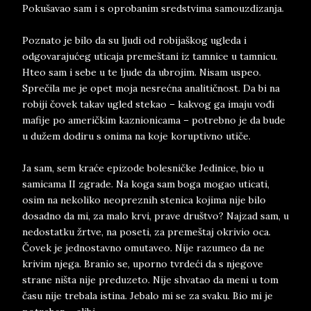
Pokušavao sam i s oprobanim sredstvima samouzdizanja.
Poznato je bilo da su ljudi od robijaškog ugleda i
odgovarajućeg uticaja premeštani iz tamnice u tamnicu.
Hteo sam i sebe u te ljude da ubrojim. Nisam uspeo.
Sprečila me je opet moja nesrećna analitičnost. Da bi na
robiji čovek takav ugled stekao – kakvog ga imaju vođi
mafije po američkim kaznionicama – potrebno je da bude
u dužem dodiru s onima na koje koruptivno utiče.
Ja sam, sem kraće epizode bolesničke Jedinice, bio u
samicama II zgrade. Na koga sam boga mogao uticati,
osim na nekoliko neopreznih stenica kojima nije bilo
dosadno da mi, za malo krvi, prave društvo? Najzad sam, u
nedostatku žrtve, na poseti, za premeštaj okrivio oca.
Čovek je jednostavno omutaveo. Nije razumeo da ne
krivim njega. Branio se, uporno tvrdeći da s njegove
strane ništa nije preduzeto. Nije shvatao da meni u tom
času nije trebala istina. Jebalo mi se za svaku. Bio mi je