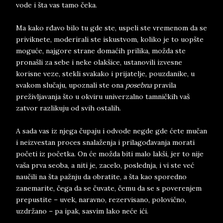
vode i šta vas tamo čeka.
Ma kako rđavo bilo tu gde ste, uspeli ste vremenom da se
priviknete, moderirali ste iskustvom, koliko je to uopšte
moguće, najgore strane domaćih prilika, možda ste
pronašli za sebe i neke olakšice, ustanovili izvesne
korisne veze, stekli svakako i prijatelje, pouzdanike, u
svakom slučaju, upoznali ste ona
posebna
pravila
preživljavanja što u okviru univerzalno tamničkih vaš
zatvor razlikuju od svih ostalih.
A sada vas iz njega čupaju i odvode negde gde ćete mučan
i neizvestan proces snalaženja i prilagođavanja morati
početi iz početka. On će možda biti malo lakši, jer to nije
vaša prva seoba, a niti je, zacelo, poslednja, i vi ste već
naučili na šta pažnju da obratite, a šta kao sporedno
zanemarite, čega da se čuvate, čemu da se s poverenjem
prepustite – uvek, naravno, rezervisano, polovično,
uzdržano – pa ipak, sasvim lako neće ići.