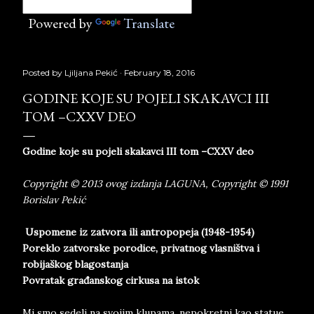
Powered by
Translate
Posted by
Ljiljana Pekić
February 18, 2016
GODINE KOJE SU POJELI SKAKAVCI III
TOM –CXXV DEO
Godine koje su pojeli skakavci III tom –CXXV deo
Copyright © 2013 ovog izdanja LAGUNA, Copyright © 1991
Borislav Pekić
Uspomene iz zatvora ili antropopeja (1948-1954)
Poreklo zatvorske porodice, privatnog vlasništva i
robijaškog blagostanja
Povratak građanskog cirkusa na istok
Mi smo sedeli na svojim klupama, nepokretni kao statue,