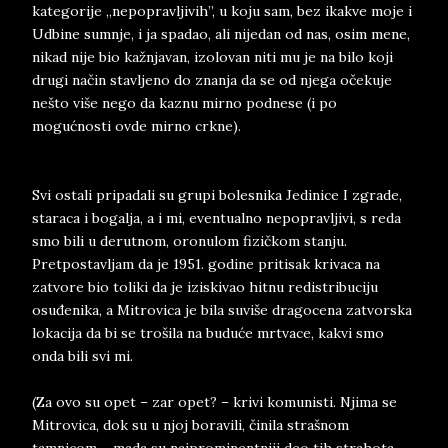
kategorije „nepopravljivih”, u koju sam, bez ikakve moje i
Udbine sumnje, i ja spadao, ali nijedan od nas, osim mene,
nikad nije bio kažnjavan, izolovan niti mu je na bilo koji
drugi način stavljeno do znanja da se od njega očekuje
nešto više nego da kaznu mirno podnese (i po
mogućnosti ovde mirno crkne).
Svi ostali pripadali su grupi bolesnika Jedinice I zgrade,
staraca i bogalja, a i mi, eventualno nepopravljivi, s reda
smo bili u derutnom, oronulom fizičkom stanju.
Pretpostavljam da je 1951. godine pritisak krivaca na
zatvore bio toliki da je iziskivao hitnu redistribuciju
osuđenika, a Mitrovica je bila suviše dragocena zatvorska
lokacija da bi se trošila na buduće mrtvace, kakvi smo
onda bili svi mi.
(Za ovo su opet – zar opet? – krivi komunisti. Njima se
Mitrovica, dok su u njoj boravili, činila strašnom