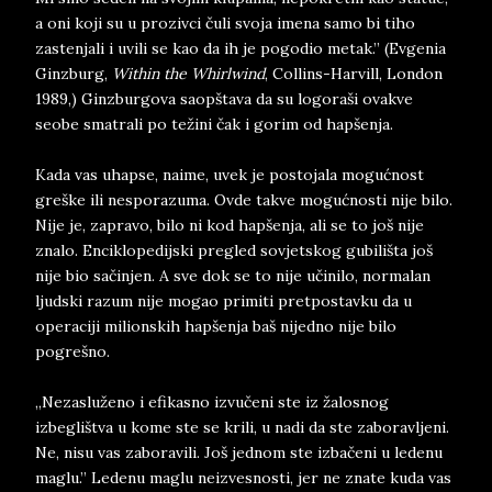
a oni koji su u prozivci čuli svoja imena samo bi tiho
zastenjali i uvili se kao da ih je pogodio metak.” (Evgenia
Ginzburg,
Within the Whirlwind
, Collins-Harvill, London
1989,) Ginzburgova saopštava da su logoraši ovakve
seobe smatrali po težini čak i gorim od hapšenja.
Kada vas uhapse, naime, uvek je postojala mogućnost
greške ili nesporazuma. Ovde takve mogućnosti nije bilo.
Nije je, zapravo, bilo ni kod hapšenja, ali se to još nije
znalo. Enciklopedijski pregled sovjetskog gubilišta još
nije bio sačinjen. A sve dok se to nije učinilo, normalan
ljudski razum nije mogao primiti pretpostavku da u
operaciji milionskih hapšenja baš nijedno nije bilo
pogrešno.
„Nezasluženo i efikasno izvučeni ste iz žalosnog
izbeglištva u kome ste se krili, u nadi da ste zaboravljeni.
Ne, nisu vas zaboravili. Još jednom ste izbačeni u ledenu
maglu.” Ledenu maglu neizvesnosti, jer ne znate kuda vas