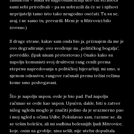
tamnicom – mada su najprominentniji deo tih strahota
sami sebi priređivali – pa su uobrazili da će se i njihovi
neprijatelji tamo isto tako neugodno osećati. Tu su se,
avaj, i ne samo tu, prevarili. Meni je u Mitrovici bilo
izvrsno.)
S druge strane, kakav sam onda bio ja, priznajem da me je
ovo degradiranje, ovo svođenje na „političkog bogalja”,
povredilo. (Ipak nisam protestovao.) Onako kako su
napolju komunisti svoj društveni rang cenili prema
stepenu napredovanja u političkoj hijerarhiji, mi smo, u
njenom odsustvu, rangove računali prema težini režima
kome smo podvrgavani.
Što je napolju uspon, ovde je bio pad. Pad napolju
računao se ovde kao uspon. Upućen, dakle, biti u zatvor
nižeg ugleda moglo je značiti jedino da je srazmerno pao
i moj ugled u očima Udbe. Pokušavao sam, razume se, da
se tešim bolešću, ali mi sudbina bolesnijih ljudi Mitrovice,
koje, osim na groblje, nisu selili, nije utehu dopuštala.