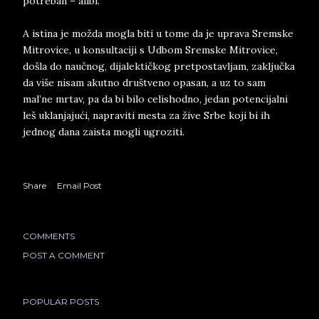
potreban – alibi.
A istina je možda mogla biti u tome da je uprava Sremske
Mitrovice, u konsultaciji s Udbom Sremske Mitrovice,
došla do naučnog, dijalektičkog pretpostavljam, zaključka
da više nisam akutno društveno opasan, a uz to sam
mal’ne mrtav, pa da bi bilo celishodno, jedan potencijalni
leš uklanjajući, napraviti mesta za žive Srbe koji bi ih
jednog dana zaista mogli ugroziti.
Share
Email Post
COMMENTS
POST A COMMENT
POPULAR POSTS