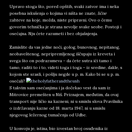
Upravo stoga što, pored opštih, svaki zatvor ima i neka
posebna iskušenja o kojima vi ništa ne znate,
lične
zahteve na koje, možda, niste pripravni. Ovo o čemu
govorim tehnička je strana nevolje svake seobe. Postoji i
osećajna. Nju ćete razumeti i bez objašnjenja.
Zamislite da vas jedne noći, golog, bunovnog, nepitanog,
neobaveštenog, nepripremljenog iščupaju iz kreveta i
svega što on podrazumeva – da ćete sutra ići tamo i
tamo, raditi to i to, videti toga i toga – iz sredine, dakle, s
kojom ste srasli, i pošlju negde u p. m. Kako bi se u p. m.
osećali?
S takvim sam osećanjima i ja dočekao vest da sam iz
Mitrovice premešten u Niš. Priznajem, međutim, da ovaj
transport nije ličio na kazneni, ni u smislu slova Pravilnika
o izdržavanju kazne od 18. marta 1947, ni u smislu
njegovog ležernog tumačenja od Udbe.
U konvoju je, istina, bio izvestan broj osuđenika iz