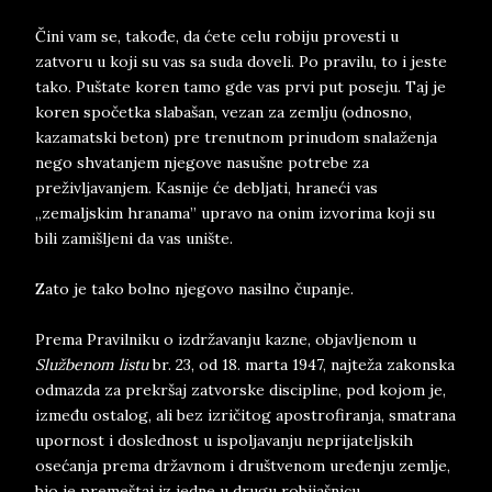
Čini vam se, takođe, da ćete celu robiju provesti u
zatvoru u koji su vas sa suda doveli. Po pravilu, to i jeste
tako. Puštate koren tamo gde vas prvi put poseju. Taj je
koren spočetka slabašan, vezan za zemlju (odnosno,
kazamatski beton) pre trenutnom prinudom snalaženja
nego shvatanjem njegove nasušne potrebe za
preživljavanjem. Kasnije će debljati, hraneći vas
„zemaljskim hranama” upravo na onim izvorima koji su
bili zamišljeni da vas unište.
Zato je tako bolno njegovo nasilno čupanje.
Prema Pravilniku o izdržavanju kazne, objavljenom u
Službenom listu
br. 23, od 18. marta 1947, najteža zakonska
odmazda za prekršaj zatvorske discipline, pod kojom je,
između ostalog, ali bez izričitog apostrofiranja, smatrana
upornost i doslednost u ispoljavanju neprijateljskih
osećanja prema državnom i društvenom uređenju zemlje,
bio je premeštaj iz jedne u drugu robijašnicu.