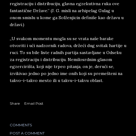
registraciju i distribuciju, glavna egzekutivna ruka ove
fantastične Države.” (J. G. misli na arhipelag Gulag u
onom smislu u kome ga Solženjicin definiše kao državu u
državi.)
„U svakom momentu mogla su se vrata naše barake
otvoriti i ući nadzornik radova, držeći dug svitak hartije u
ruci. To su bile liste radnih partija sastavljane u Odseku
za registraciju i distribuciju. Nemilosrdnim glasom
egzercirišta, koji nije trpeo pitanja, on je, derući se,
izvikivao jedno po jedno ime onih koji su premešteni na
takvo-i-takvo mesto ili u takvu-i-takvu oblast.
Share
Email Post
COMMENTS
POST A COMMENT