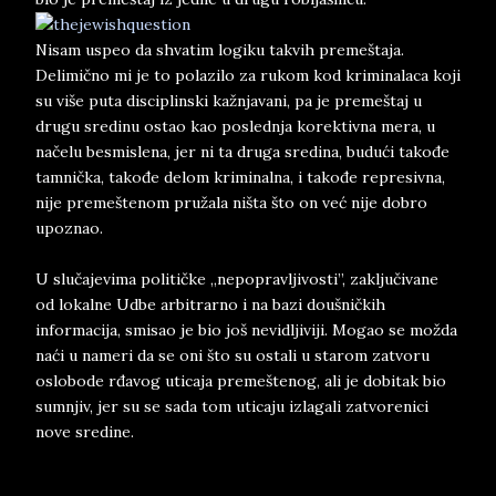
Nisam uspeo da shvatim logiku takvih premeštaja.
Delimično mi je to polazilo za rukom kod kriminalaca koji
su više puta disciplinski kažnjavani, pa je premeštaj u
drugu sredinu ostao kao poslednja korektivna mera, u
načelu besmislena, jer ni ta druga sredina, budući takođe
tamnička, takođe delom kriminalna, i takođe represivna,
nije premeštenom pružala ništa što on već nije dobro
upoznao.
U slučajevima političke „nepopravljivosti”, zaključivane
od lokalne Udbe arbitrarno i na bazi doušničkih
informacija, smisao je bio još nevidljiviji. Mogao se možda
naći u nameri da se oni što su ostali u starom zatvoru
oslobode rđavog uticaja premeštenog, ali je dobitak bio
sumnjiv, jer su se sada tom uticaju izlagali zatvorenici
nove sredine.