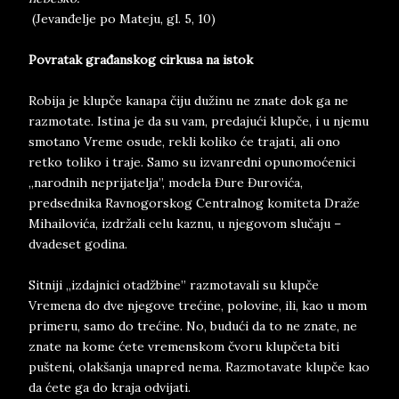
(Jevanđelje po Mateju, gl. 5, 10)
Povratak građanskog cirkusa na istok
Robija je klupče kanapa čiju dužinu ne znate dok ga ne
razmotate. Istina je da su vam, predajući klupče, i u njemu
smotano Vreme osude, rekli koliko će trajati, ali ono
retko toliko i traje. Samo su izvanredni opunomoćenici
„narodnih neprijatelja”, modela Đure Đurovića,
predsednika Ravnogorskog Centralnog komiteta Draže
Mihailovića, izdržali celu kaznu, u njegovom slučaju –
dvadeset godina.
Sitniji „izdajnici otadžbine” razmotavali su klupče
Vremena do dve njegove trećine, polovine, ili, kao u mom
primeru, samo do trećine. No, budući da to ne znate, ne
znate na kome ćete vremenskom čvoru klupčeta biti
pušteni, olakšanja unapred nema. Razmotavate klupče kao
da ćete ga do kraja odvijati.