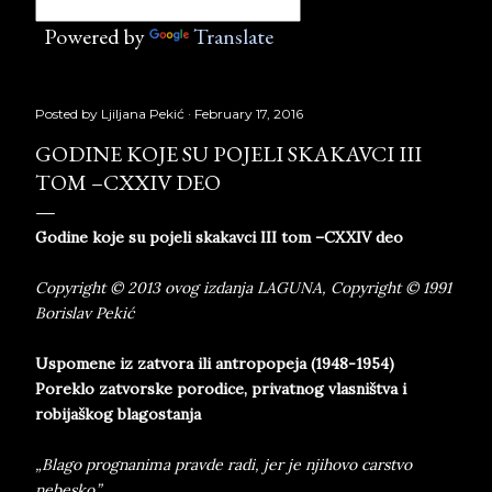
Powered by
Translate
Posted by
Ljiljana Pekić
February 17, 2016
GODINE KOJE SU POJELI SKAKAVCI III
TOM –CXXIV DEO
Godine koje su pojeli skakavci III tom –CXXIV deo
Copyright © 2013 ovog izdanja LAGUNA, Copyright © 1991
Borislav Pekić
Uspomene iz zatvora ili antropopeja (1948-1954)
Poreklo zatvorske porodice, privatnog vlasništva i
robijaškog blagostanja
„Blago prognanima pravde radi, jer je njihovo carstvo
nebesko.”