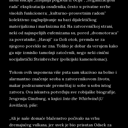
mom slučaju „izbijanja pogleda iz očiju”; „organizacijom
rada” eksploatacija osuđenika, često u privatne svrhe
visokih funkcionera; „kulturno-prosvetnim radom”
kolektivno zaglupljivanje na bazi dijalektičkog
materijalizma i marksizma itd. Na zatvoreničkoj strani,
neki od najuspelijih eufemizama su, pored „dvomotoraca”
za povratnike, „Havaji” za Goli otok, premda se za
njegovo poreklo ne zna. Toliko je dobar da verujem kako
ga nije izmislio tamošnji zatočenik, nego neki cinični
socijalistički Steinbrecher (policijski kamenolomac).
Tokom ovih uspomena više puta sam ukazivao na bolno i
alarmantno značenje seoba u zatvorenikovom životu,
makar podrazumevale premeštaj iz sobe u sobu istog
zatvora. Ova iskustva potvrđuju sve robijaške biografije.
Jevgenija Ginzburg, u knjizi
Into the Whirlwind
(
U
kovitlacu
), piše:
„Ali je naše domaće blaženstvo počivalo na vrhu
dremajućeg vulkana, jer uvek je bio prisutan Odsek za