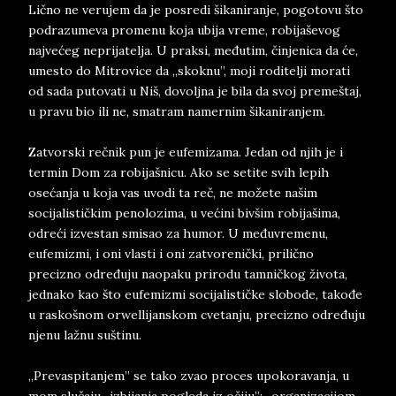
Lično ne verujem da je posredi šikaniranje, pogotovu što
podrazumeva promenu koja ubija vreme, robijaševog
najvećeg neprijatelja. U praksi, međutim, činjenica da će,
umesto do Mitrovice da „skoknu”, moji roditelji morati
od sada putovati u Niš, dovoljna je bila da svoj premeštaj,
u pravu bio ili ne, smatram namernim šikaniranjem.
Zatvorski rečnik pun je eufemizama. Jedan od njih je i
termin Dom za robijašnicu. Ako se setite svih lepih
osećanja u koja vas uvodi ta reč, ne možete našim
socijalističkim penolozima, u većini bivšim robijašima,
odreći izvestan smisao za humor. U međuvremenu,
eufemizmi, i oni vlasti i oni zatvorenički, prilično
precizno određuju naopaku prirodu tamničkog života,
jednako kao što eufemizmi socijalističke slobode, takođe
u raskošnom orwellijanskom cvetanju, precizno određuju
njenu lažnu suštinu.
„Prevaspitanjem” se tako zvao proces upokoravanja, u